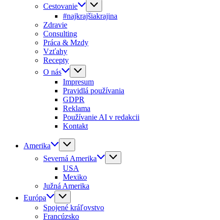
Cestovanie
#najkrajšiakrajina
Zdravie
Consulting
Práca & Mzdy
Vzťahy
Recepty
O nás
Impresum
Pravidlá používania
GDPR
Reklama
Používanie AI v redakcii
Kontakt
Amerika
Severná Amerika
USA
Mexiko
Južná Amerika
Európa
Spojené kráľovstvo
Francúzsko