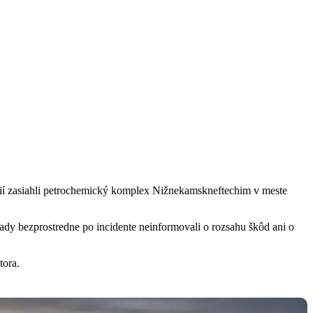
ácií zasiahli petrochemický komplex Nižnekamskneftechim v meste
dy bezprostredne po incidente neinformovali o rozsahu škôd ani o
tora.