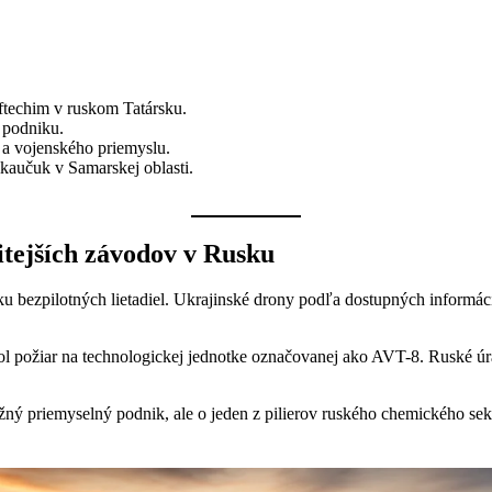
ftechim v ruskom Tatársku.
 podniku.
 a vojenského priemyslu.
kaučuk v Samarskej oblasti.
itejších závodov v Rusku
oku bezpilotných lietadiel. Ukrajinské drony podľa dostupných inform
 požiar na technologickej jednotke označovanej ako AVT-8. Ruské úra
žný priemyselný podnik, ale o jeden z pilierov ruského chemického sek