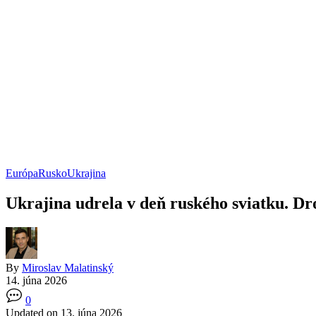
Európa
Rusko
Ukrajina
Ukrajina udrela v deň ruského sviatku. Dr
By
Miroslav Malatinský
14. júna 2026
0
Updated on 13. júna 2026