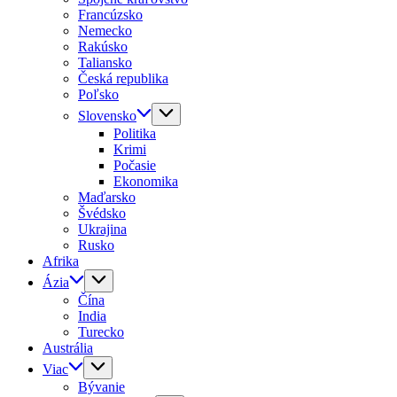
Francúzsko
Nemecko
Rakúsko
Taliansko
Česká republika
Poľsko
Slovensko
Politika
Krimi
Počasie
Ekonomika
Maďarsko
Švédsko
Ukrajina
Rusko
Afrika
Ázia
Čína
India
Turecko
Austrália
Viac
Bývanie