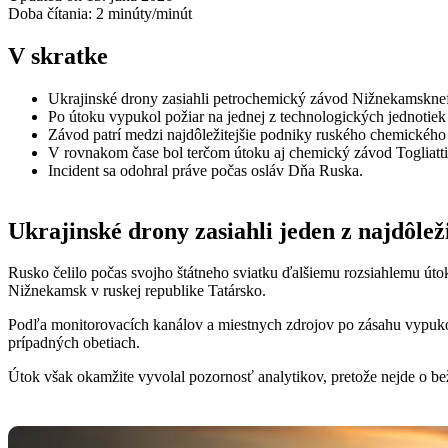
Doba čítania:
2
minúty/minút
V skratke
Ukrajinské drony zasiahli petrochemický závod Nižnekamskne
Po útoku vypukol požiar na jednej z technologických jednotiek
Závod patrí medzi najdôležitejšie podniky ruského chemického
V rovnakom čase bol terčom útoku aj chemický závod Togliatti
Incident sa odohral práve počas osláv Dňa Ruska.
Ukrajinské drony zasiahli jeden z najdôlež
Rusko čelilo počas svojho štátneho sviatku ďalšiemu rozsiahlemu út
Nižnekamsk v ruskej republike Tatársko.
Podľa monitorovacích kanálov a miestnych zdrojov po zásahu vypukol
prípadných obetiach.
Útok však okamžite vyvolal pozornosť analytikov, pretože nejde o be