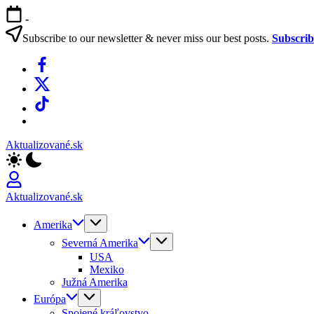
Skip
-
to
content
Subscribe to our newsletter & never miss our best posts.
Subscri
Facebook
X
TikTok
WhatsApp
Aktualizované.sk
Aktualizované.sk
Amerika
Severná Amerika
USA
Mexiko
Južná Amerika
Európa
Spojené kráľovstvo