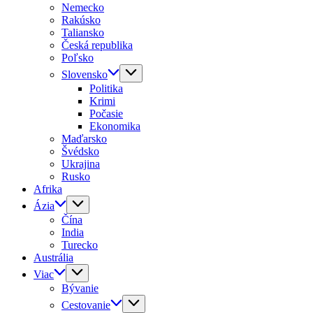
Nemecko
Rakúsko
Taliansko
Česká republika
Poľsko
Slovensko
Politika
Krimi
Počasie
Ekonomika
Maďarsko
Švédsko
Ukrajina
Rusko
Afrika
Ázia
Čína
India
Turecko
Austrália
Viac
Bývanie
Cestovanie