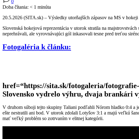
0
Doba čítania:
< 1
minúta
20.5.2026 (SITA.sk) – Výsledky utorňajších zápasov na MS v hokeji
Slovenská hokejová reprezentácia v utorok stratila na majstrovstvách
neprehrávali, ale vyrovnávajúci gól inkasovali tesne pred treťou siré
Fotogaléria k článku:
href=“https://sita.sk/fotogaleria/fotograf
Slovensko vydrelo výhru, dvaja brankári v
V druhom súboji tejto skupiny Taliani podľahli Nórom hladko 0:4 a j
ešte nestratili ani bod. V utorok zdolali Lotyšov 3:1 a majú veľkú šan
mať veľký problém so zotrvaním v elitnej kategórii.