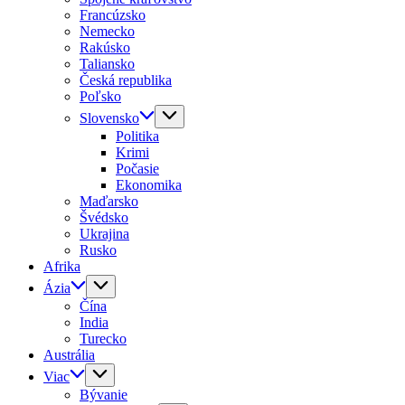
Francúzsko
Nemecko
Rakúsko
Taliansko
Česká republika
Poľsko
Slovensko
Politika
Krimi
Počasie
Ekonomika
Maďarsko
Švédsko
Ukrajina
Rusko
Afrika
Ázia
Čína
India
Turecko
Austrália
Viac
Bývanie