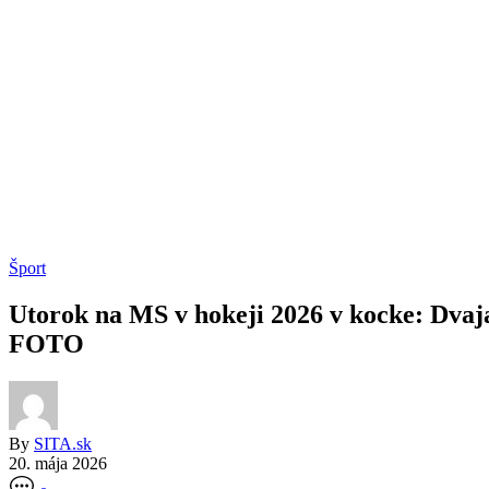
Šport
Utorok na MS v hokeji 2026 v kocke: Dvaja
FOTO
By
SITA.sk
20. mája 2026