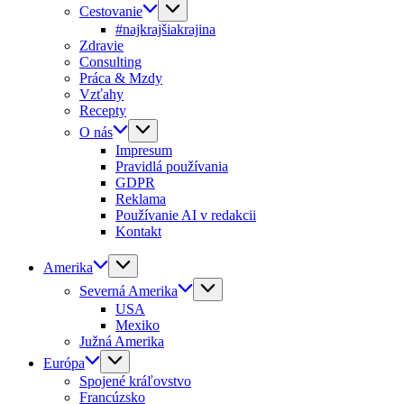
Cestovanie
#najkrajšiakrajina
Zdravie
Consulting
Práca & Mzdy
Vzťahy
Recepty
O nás
Impresum
Pravidlá používania
GDPR
Reklama
Používanie AI v redakcii
Kontakt
Amerika
Severná Amerika
USA
Mexiko
Južná Amerika
Európa
Spojené kráľovstvo
Francúzsko