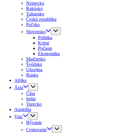
Nemecko
Rakúsko
Taliansko
Česká republika
Poľsko
Slovensko
Politika
Krimi
Počasie
Ekonomika
Maďarsko
Švédsko
Ukrajina
Rusko
Afrika
Ázia
Čína
India
Turecko
Austrália
Viac
Bývanie
Cestovanie