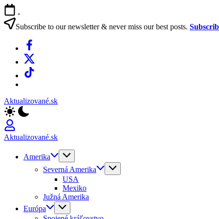
Skip
-
to
content
Subscribe to our newsletter & never miss our best posts.
Subscri
Facebook
X
TikTok
WhatsApp
Aktualizované.sk
Aktualizované.sk
Amerika
Severná Amerika
USA
Mexiko
Južná Amerika
Európa
Spojené kráľovstvo