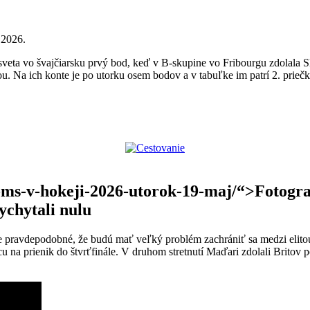
 2026.
 sveta vo švajčiarsku prvý bod, keď v B-skupine vo Fribourgu zdolala 
nou. Na ich konte je po utorku osem bodov a v tabuľke im patrí 2. priečk
ie-ms-v-hokeji-2026-utorok-19-maj/“>Fotogra
ychytali nulu
e pravdepodobné, že budú mať veľký problém zachrániť sa medzi elitou. 
cu na prienik do štvrťfinále. V druhom stretnutí Maďari zdolali Britov 