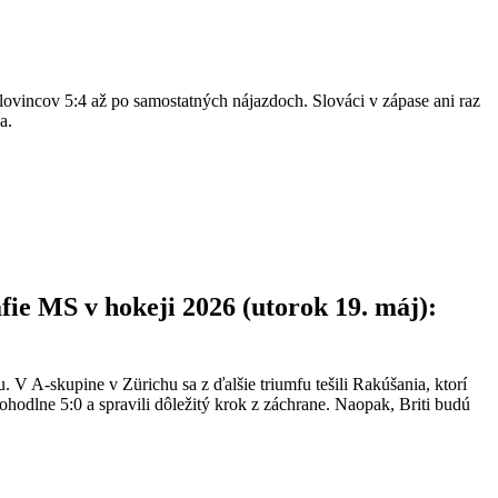
Slovincov 5:4 až po samostatných nájazdoch. Slováci v zápase ani raz
a.
fie MS v hokeji 2026 (utorok 19. máj):
V A-skupine v Zürichu sa z ďalšie triumfu tešili Rakúšania, ktorí
pohodlne 5:0 a spravili dôležitý krok z záchrane. Naopak, Briti budú