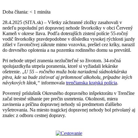
Doba čítania:
< 1
minúta
28.4.2025 (SITA.sk) – Všetky záchranné zložky zasahovali v
nedeľu popoludní pri dopravnej nehode štvorkolky v obci Červený
Kameň v okrese Ilava. Podľa doterajších zistení polície 55-ročný
vodič štvorkolky pravdepodobne v dôsledku vysokej rýchlosti jazdy
zišiel v ľavotočivej zákrute mimo vozovku, prešiel cez kríky, narazil
do drevného oplotenia a na pozemku rodinného domu sa prevrátil.
Pri nehode utrpel zranenia nezlučiteľné so životom. 34-ročná
spolujazdkyňa utrpela poranenia, ktoré si vyžiadali lekárske
ošetrenie. „
U 55 – ročného muža bola nariadená súdnolekárska
pitva, kde sa bude zisťovať aj prítomnosť alkoholu, prípadne iných
návykových látok,“
informovala
trenčianska krajská polícia
.
Poverený príslušník Okresného dopravného inšpektorátu v Trenčíne
začal trestné stíhanie pre prečin usmrtenia. Okolnosti, miera
zavinenia a príčina dopravnej nehody sú predmetom ďalšieho
vyšetrovania. Na miesto tragickej dopravnej nehody bol privolaný aj
znalec z odboru cestnej dopravy.