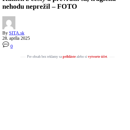
nehodu neprežil – FOTO
By
SITA.sk
28. apríla 2025
0
Pre obsah bez reklamy sa
prihláste
alebo si
vytvorte účet
.