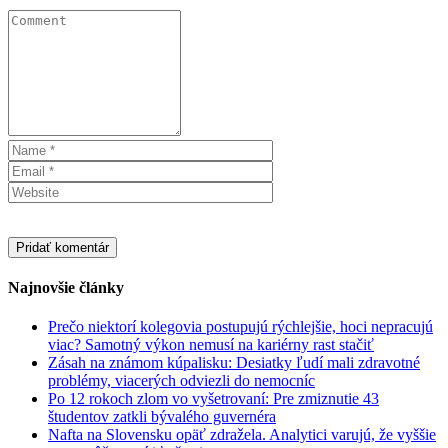
Najnovšie články
Prečo niektorí kolegovia postupujú rýchlejšie, hoci nepracujú
viac? Samotný výkon nemusí na kariérny rast stačiť
Zásah na známom kúpalisku: Desiatky ľudí mali zdravotné
problémy, viacerých odviezli do nemocníc
Po 12 rokoch zlom vo vyšetrovaní: Pre zmiznutie 43
študentov zatkli bývalého guvernéra
Nafta na Slovensku opäť zdražela. Analytici varujú, že vyššie