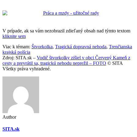
V prípade, ak sa vám nezobrazil zdieľaný obsah nad týmto textom
kliknite sem
Viac k témam:
Štvorkolka
,
Tragická dopravná nehoda
,
Trenčianska
krajská polícia
Zdroj: SITA.sk –
Vodič štvorkolky zišiel v obci Červený Kameň z
cesty a prevrátil sa, tragickú nehodu neprežil – FOTO
© SITA
Všetky práva vyhradené.
Author
SITA.sk