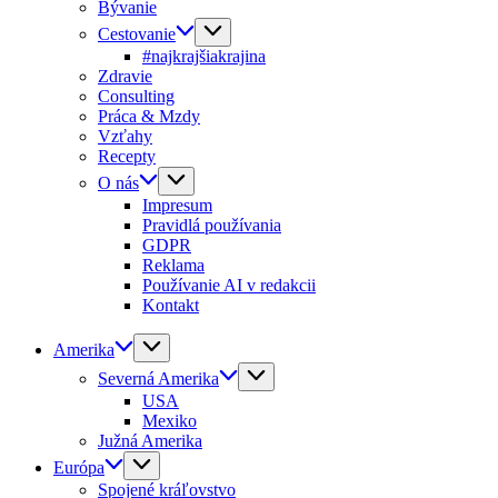
Bývanie
Cestovanie
#najkrajšiakrajina
Zdravie
Consulting
Práca & Mzdy
Vzťahy
Recepty
O nás
Impresum
Pravidlá používania
GDPR
Reklama
Používanie AI v redakcii
Kontakt
Amerika
Severná Amerika
USA
Mexiko
Južná Amerika
Európa
Spojené kráľovstvo