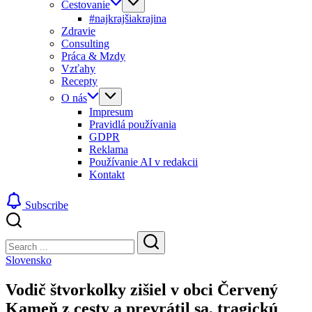
Cestovanie
#najkrajšiakrajina
Zdravie
Consulting
Práca & Mzdy
Vzťahy
Recepty
O nás
Impresum
Pravidlá používania
GDPR
Reklama
Používanie AI v redakcii
Kontakt
Subscribe
Close
Search
Search
Slovensko
Vodič štvorkolky zišiel v obci Červený
Kameň z cesty a prevrátil sa, tragickú