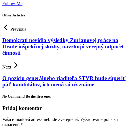
Follow Me
Other Articles
Previous
Demokrati nevidia výsledky Zurianovej práce na
Úrade inšpekčnej služby, navrhujú verejný odpočet
činnosti
Next
O pozíciu generálneho riaditeľa STVR bude súperiť
päť kandidátov, ich mená sú už známe
No Comment! Be the first one.
Pridaj komentár
Vaša e-mailová adresa nebude zverejnená.
Vyžadované polia sú
označené
*