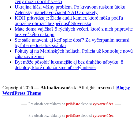
ceny môžu pocítiť všetci
Ukrajina hlási vážny problém. Po krvavom ruskom útoku
Zelenskyj naliehavo žiadal NATO o rakety
KDH pritvrdzuje: Žiada audit kamier, ktoré môžu podľa
opozície ohroziť bezpečnosť Slovenska
Máte doma vajíčka? 5 rýchlych večerí, ktoré z nich pripravíte
bez veľkého nákupu
Ste stále unavení, aj keď spíte dosť? Za vyčerpaním nemusí
byť iba nedostatok spánku
Pokuty aj na Martinských holiach. Polícia už kontroluje novú
zákazovú zónu
Byt môže pôsobiť luxusnejšie aj bez drahého nábytku: 8
detailov, ktoré dokážu zmeniť celý interiér
Copyright 2026 —
Aktualizované.sk
. All rights reserved.
Blogsy
WordPress Theme
Pre obsah bez reklamy sa
prihláste
alebo si
vytvorte účet
.