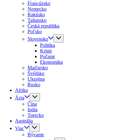
Francúzsko
Nemecko
Rakúsko
Taliansko
Česká republika
Poľsko
Slovensko
Politika
Krimi
Počasie
Ekonomika
Maďarsko
Švédsko
Ukrajina
Rusko
Afrika
Ázia
Čína
India
Turecko
Austrália
Viac
Bývanie