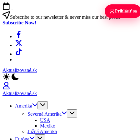
Skip
-
to
Prihlásiť sa
content
Subscribe to our newsletter & never miss our best posts.
Subscribe Now!
Facebook
X
TikTok
WhatsApp
Aktualizované.sk
Aktualizované.sk
Amerika
Severná Amerika
USA
Mexiko
Južná Amerika
Európa