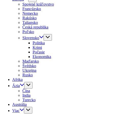
Spojené kráľovstvo
Francúzsko
Nemecko
Rakúsko
Taliansko
Česká republika
Poľsko
Slovensko
Politika
Krimi
Počasie
Ekonomika
Maďarsko
Švédsko
Ukrajina
Rusko
Afrika
Ázia
Čína
India
Turecko
Austrália
Viac