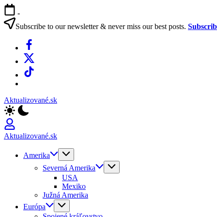
Skip
-
to
content
Subscribe to our newsletter & never miss our best posts.
Subscri
Facebook
X
TikTok
WhatsApp
Aktualizované.sk
Aktualizované.sk
Amerika
Severná Amerika
USA
Mexiko
Južná Amerika
Európa
Spojené kráľovstvo