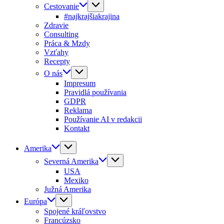
Cestovanie
#najkrajšiakrajina
Zdravie
Consulting
Práca & Mzdy
Vzťahy
Recepty
O nás
Impresum
Pravidlá používania
GDPR
Reklama
Používanie AI v redakcii
Kontakt
Amerika
Severná Amerika
USA
Mexiko
Južná Amerika
Európa
Spojené kráľovstvo
Francúzsko