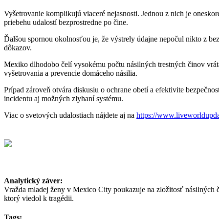
Vyšetrovanie komplikujú viaceré nejasnosti. Jednou z nich je oneskor
priebehu udalostí bezprostredne po čine.
Ďalšou spornou okolnosťou je, že výstrely údajne nepočul nikto z be
dôkazov.
Mexiko dlhodobo čelí vysokému počtu násilných trestných činov vrát
vyšetrovania a prevencie domáceho násilia.
Prípad zároveň otvára diskusiu o ochrane obetí a efektivite bezpečn
incidentu aj možných zlyhaní systému.
Viac o svetových udalostiach nájdete aj na
https://www.liveworldupd
Analytický záver:
Vražda mladej ženy v Mexico City poukazuje na zložitosť násilných č
ktorý viedol k tragédii.
Tags: