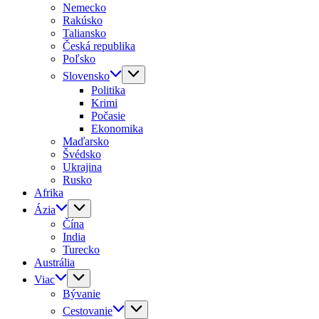
Nemecko
Rakúsko
Taliansko
Česká republika
Poľsko
Slovensko
Politika
Krimi
Počasie
Ekonomika
Maďarsko
Švédsko
Ukrajina
Rusko
Afrika
Ázia
Čína
India
Turecko
Austrália
Viac
Bývanie
Cestovanie