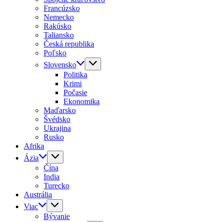
Francúzsko
Nemecko
Rakúsko
Taliansko
Česká republika
Poľsko
Slovensko
Politika
Krimi
Počasie
Ekonomika
Maďarsko
Švédsko
Ukrajina
Rusko
Afrika
Ázia
Čína
India
Turecko
Austrália
Viac
Bývanie