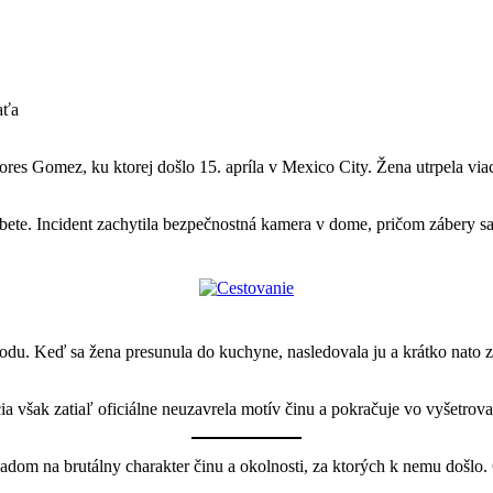
aťa
res Gomez, ku ktorej došlo 15. apríla v Mexico City. Žena utrpela via
te. Incident zachytila bezpečnostná kamera v dome, pričom zábery sa n
u. Keď sa žena presunula do kuchyne, nasledovala ju a krátko nato zaz
a však zatiaľ oficiálne neuzavrela motív činu a pokračuje vo vyšetrova
ľadom na brutálny charakter činu a okolnosti, za ktorých k nemu došlo.