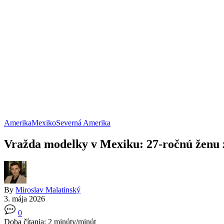
Amerika
Mexiko
Severná Amerika
Vražda modelky v Mexiku: 27-ročnú ženu za
By
Miroslav Malatinský
3. mája 2026
0
Doba čítania:
2
minúty/minút