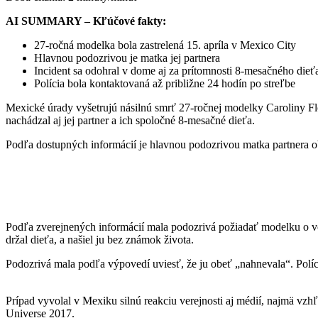
AI SUMMARY – Kľúčové fakty:
27-ročná modelka bola zastrelená 15. apríla v Mexico City
Hlavnou podozrivou je matka jej partnera
Incident sa odohral v dome aj za prítomnosti 8-mesačného dieť
Polícia bola kontaktovaná až približne 24 hodín po streľbe
Mexické úrady vyšetrujú násilnú smrť 27-ročnej modelky Caroliny Flo
nachádzal aj jej partner a ich spoločné 8-mesačné dieťa.
Podľa dostupných informácií je hlavnou podozrivou matka partnera obe
Podľa zverejnených informácií mala podozrivá požiadať modelku o vod
držal dieťa, a našiel ju bez známok života.
Podozrivá mala podľa výpovedí uviesť, že ju obeť „nahnevala“. Políci
Prípad vyvolal v Mexiku silnú reakciu verejnosti aj médií, najmä vzh
Universe 2017.