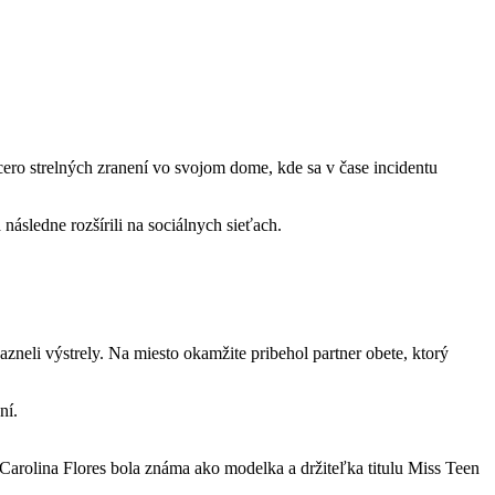
cero strelných zranení vo svojom dome, kde sa v čase incidentu
ásledne rozšírili na sociálnych sieťach.
neli výstrely. Na miesto okamžite pribehol partner obete, ktorý
ní.
 Carolina Flores bola známa ako modelka a držiteľka titulu Miss Teen