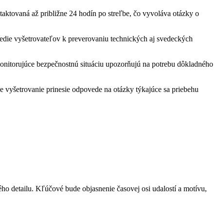
taktovaná až približne 24 hodín po streľbe, čo vyvoláva otázky o
vedie vyšetrovateľov k preverovaniu technických aj svedeckých
monitorujúce bezpečnostnú situáciu upozorňujú na potrebu dôkladného
e vyšetrovanie prinesie odpovede na otázky týkajúce sa priebehu
ho detailu. Kľúčové bude objasnenie časovej osi udalostí a motívu,