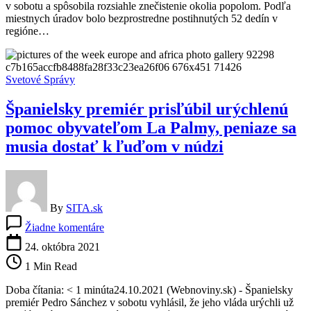
v sobotu a spôsobila rozsiahle znečistenie okolia popolom. Podľa
52
miestnych úradov bolo bezprostredne postihnutých 52 dedín v
dedín,
regióne…
zaznamenali
desiatky
otrasov
Svetové Správy
Španielsky premiér prisľúbil urýchlenú
pomoc obyvateľom La Palmy, peniaze sa
musia dostať k ľuďom v núdzi
By
SITA.sk
na
Žiadne komentáre
Španielsky
premiér
24. októbra 2021
prisľúbil
1 Min Read
urýchlenú
pomoc
Doba čítania: < 1 minúta24.10.2021 (Webnoviny.sk) - Španielsky
obyvateľom
premiér Pedro Sánchez v sobotu vyhlásil, že jeho vláda urýchli už
La