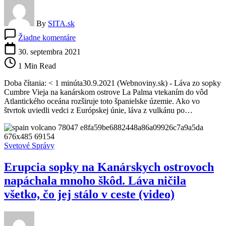
By
SITA.sk
na
Žiadne komentáre
Láva
zo
30. septembra 2021
sopky
1 Min Read
Cumbre
Vieja
Doba čítania: < 1 minúta30.9.2021 (Webnoviny.sk) - Láva zo sopky
rozširuje
Cumbre Vieja na kanárskom ostrove La Palma vtekaním do vôd
španielske
Atlantického oceána rozširuje toto španielske územie. Ako vo
územie,
štvrtok uviedli vedci z Európskej únie, láva z vulkánu po…
ohrozené
sú
desaťtisíce
ľudí
Svetové Správy
Erupcia sopky na Kanárskych ostrovoch
napáchala mnoho škôd. Láva ničila
všetko, čo jej stálo v ceste (video)