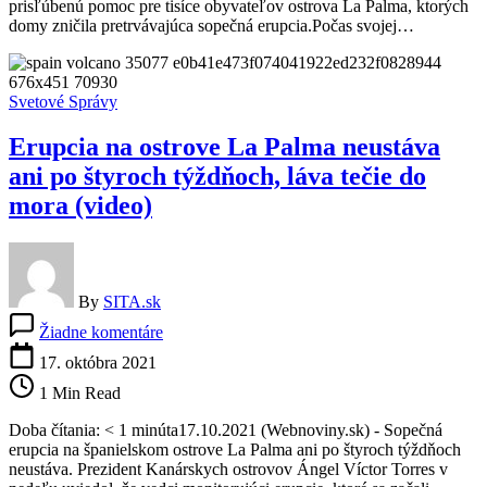
prisľúbenú pomoc pre tisíce obyvateľov ostrova La Palma, ktorých
Palmy,
domy zničila pretrvávajúca sopečná erupcia.Počas svojej…
peniaze
sa
musia
dostať
Svetové Správy
k
ľuďom
Erupcia na ostrove La Palma neustáva
v
núdzi
ani po štyroch týždňoch, láva tečie do
mora (video)
By
SITA.sk
na
Žiadne komentáre
Erupcia
na
17. októbra 2021
ostrove
1 Min Read
La
Palma
Doba čítania: < 1 minúta17.10.2021 (Webnoviny.sk) - Sopečná
neustáva
erupcia na španielskom ostrove La Palma ani po štyroch týždňoch
ani
neustáva. Prezident Kanárskych ostrovov Ángel Víctor Torres v
po