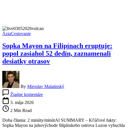
Ázia
Cestovanie
Sopka Mayon na Filipínach eruptuje:
popol zasiahol 52 dedín, zaznamenali
desiatky otrasov
By
Miroslav Malatinský
na
Žiadne komentáre
Sopka
Mayon
3. mája 2026
na
2 Min Read
Filipínach
eruptuje:
Doba čítania: 2 minúty/minútAI SUMMARY – Kľúčové fakty:
popol
Sopka Mayon na juhovýchode filipínskeho ostrova Luzon vybuchla
zasiahol