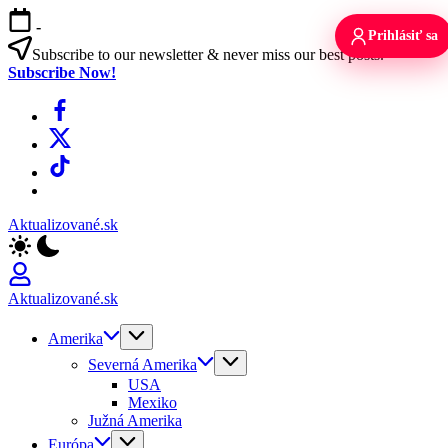
Skip
-
to
Prihlásiť sa
content
Subscribe to our newsletter & never miss our best posts.
Subscribe Now!
Facebook
X
TikTok
WhatsApp
Aktualizované.sk
Aktualizované.sk
Amerika
Severná Amerika
USA
Mexiko
Južná Amerika
Európa