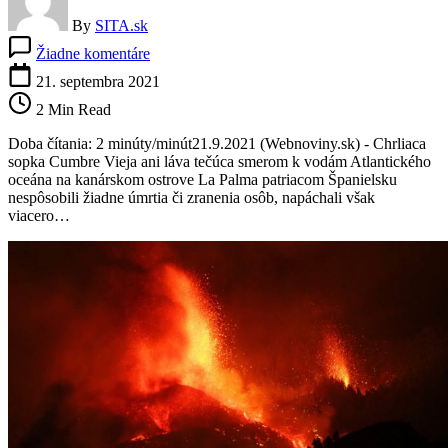
By
SITA.sk
na
Žiadne komentáre
Erupcia
sopky
21. septembra 2021
na
2 Min Read
Kanárskych
ostrovoch
Doba čítania: 2 minúty/minút21.9.2021 (Webnoviny.sk) - Chrliaca
napáchala
sopka Cumbre Vieja ani láva tečúca smerom k vodám Atlantického
mnoho
oceána na kanárskom ostrove La Palma patriacom Španielsku
škôd.
nespôsobili žiadne úmrtia či zranenia osôb, napáchali však
Láva
viacero…
ničila
všetko,
čo
jej
stálo
v
ceste
(video)