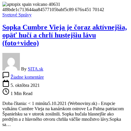
láva
zo
sopky
Svetové Správy
Cumbre
Vieja
Sopka Cumbre Vieja je čoraz aktívnejšia,
opäť hučí a chrlí hustejšiu lávu
(foto+video)
By
SITA.sk
na
Žiadne komentáre
Sopka
Cumbre
5. októbra 2021
Vieja
1 Min Read
je
čoraz
Doba čítania: < 1 minúta5.10.2021 (Webnoviny.sk) - Erupcie
aktívnejšia,
vulkánu Cumbre Vieja na kanárskom ostrove La Palma patriacom
opäť
Španielsku sa v utorok zosilnili. Sopka hučala hlasnejšie ako
hučí
predtým a z hlavného otvoru chrlila väčšie množstvo lávy.Sopka
a
sa…
chrlí