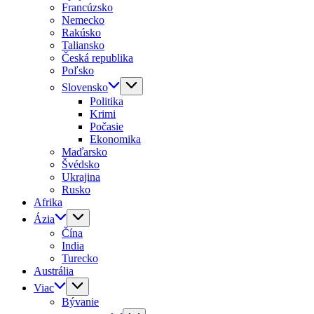
Francúzsko
Nemecko
Rakúsko
Taliansko
Česká republika
Poľsko
Slovensko
Politika
Krimi
Počasie
Ekonomika
Maďarsko
Švédsko
Ukrajina
Rusko
Afrika
Ázia
Čína
India
Turecko
Austrália
Viac
Bývanie