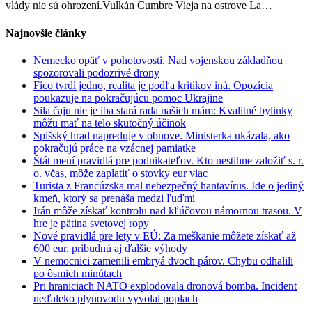
vlády nie sú ohrození.Vulkán Cumbre Vieja na ostrove La…
mesiace,
láva
Najnovšie články
už
smeruje
Nemecko opäť v pohotovosti. Nad vojenskou základňou
k
spozorovali podozrivé drony
moru
Fico tvrdí jedno, realita je podľa kritikov iná. Opozícia
(video)
poukazuje na pokračujúcu pomoc Ukrajine
Sila čaju nie je iba stará rada našich mám: Kvalitné bylinky
môžu mať na telo skutočný účinok
Spišský hrad napreduje v obnove. Ministerka ukázala, ako
pokračujú práce na vzácnej pamiatke
Štát mení pravidlá pre podnikateľov. Kto nestihne založiť s. r.
o. včas, môže zaplatiť o stovky eur viac
Turista z Francúzska mal nebezpečný hantavírus. Ide o jediný
kmeň, ktorý sa prenáša medzi ľuďmi
Irán môže získať kontrolu nad kľúčovou námornou trasou. V
hre je pätina svetovej ropy
Nové pravidlá pre lety v EÚ: Za meškanie môžete získať až
600 eur, pribudnú aj ďalšie výhody
V nemocnici zamenili embryá dvoch párov. Chybu odhalili
po ôsmich minútach
Pri hraniciach NATO explodovala dronová bomba. Incident
neďaleko plynovodu vyvolal poplach