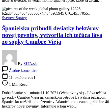
nedeľu uviedol, že vedci monitorujúci erupcie, ktoré sa začali…
štyroch
týždňoch,
láva
tečie
Svetové Správy
do
mora
Španielsku pribudli desiatky hektárov
(video)
novej pevniny, vytvorila ich tečúca láva
zo sopky Cumbre Vieja
By
SITA.sk
na
Žiadne komentáre
Španielsku
pribudli
11. októbra 2021
desiatky
1 Min Read
hektárov
novej
Doba čítania: < 1 minúta11.10.2021 (Webnoviny.sk) - Láva tečúca
pevniny,
zo sopky Cumbre Vieja na kanárskom ostrove La Palma patriacom
vytvorila
Španielsku rozšírila toto územie v Atlantickom oceáne o približne 40
ich
hektárov novej pevniny. Informuje o tom web…
tečúca