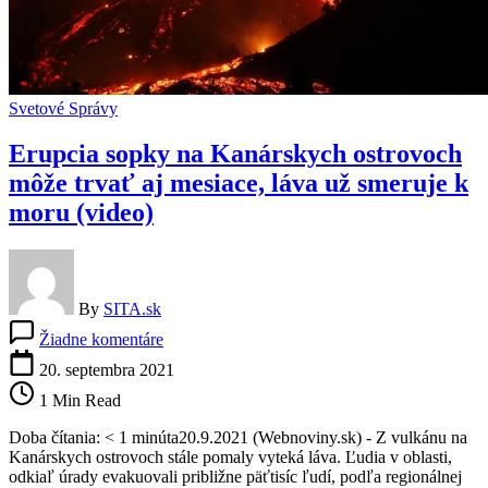
Svetové Správy
Erupcia sopky na Kanárskych ostrovoch
môže trvať aj mesiace, láva už smeruje k
moru (video)
By
SITA.sk
na
Žiadne komentáre
Erupcia
sopky
20. septembra 2021
na
1 Min Read
Kanárskych
ostrovoch
Doba čítania: < 1 minúta20.9.2021 (Webnoviny.sk) - Z vulkánu na
môže
Kanárskych ostrovoch stále pomaly vyteká láva. Ľudia v oblasti,
trvať
odkiaľ úrady evakuovali približne päťtisíc ľudí, podľa regionálnej
aj