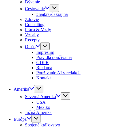
Bývanie
Cestovanie
#najkrajšiakrajina
Zdravie
Consulting
Práca & Mzdy
Vzťahy
Recepty
O nás
Impresum
Pravidlá používania
GDPR
Reklama
Používanie AI v redakcii
Kontakt
Amerika
Severná Amerika
USA
Mexiko
Južná Amerika
Európa
Spojené kráľovstvo