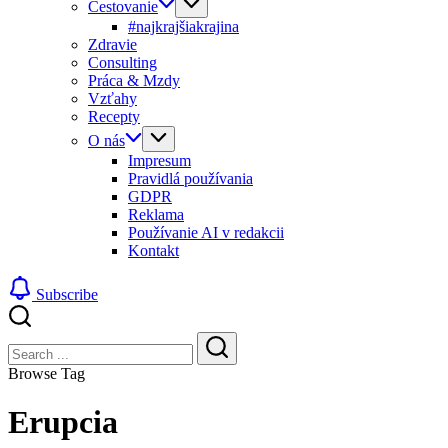
Cestovanie
#najkrajšiakrajina
Zdravie
Consulting
Práca & Mzdy
Vzťahy
Recepty
O nás
Impresum
Pravidlá používania
GDPR
Reklama
Používanie AI v redakcii
Kontakt
Subscribe
Close
Search
Search
Browse Tag
Erupcia