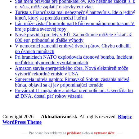
Štát mení pravidlá pre podnikateľov. Kto nestihne založiť s. r.
o. včas, môže zaplatiť o stovky eur viac
Turista z Francúzska mal nebezpečný hantavírus. Ide o jediný
kmeň, ktorý sa prenáša medzi ľuďmi
Irán môže získať kontrolu nad kľúčovou námornou trasou. V
hre je pätina svetovej ropy
Nové pravidlá pre lety v EÚ: Za meškanie môžete získať až
600 eur, pribudnú aj ďalšie výhody
V nemocnici zamenili embryá dvoch párov. Chybu odhalili
po ôsmich minútach
Pri hraniciach NATO explodovala dronová bomba. Incident
neďaleko plynovodu vyvolal poplach
Amazon stavia energetického obra. Nová elektráreň môže
vytvoriť rekordné emisie v USA
Supercela udrela naplno: Rimavskú Sobotu zasiahla ničivá
búrka, objavil sa aj jav pripomínajúci tornádo
Prevádzal 11 migrantov a utekal pred políciou. Usvedčila ho
až DNA, dostal päť rokov väzenia
Copyright 2026 —
Aktualizované.sk
. All rights reserved.
Blogsy
WordPress Theme
Pre obsah bez reklamy sa
prihláste
alebo si
vytvorte účet
.