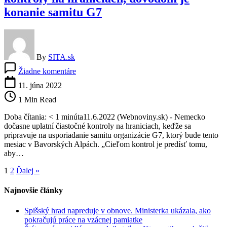
konanie samitu G7
By
SITA.sk
na
Žiadne komentáre
Nemecko
dočasne
11. júna 2022
zavedie
1 Min Read
čiastočné
kontroly
Doba čítania: < 1 minúta11.6.2022 (Webnoviny.sk) - Nemecko
na
dočasne uplatní čiastočné kontroly na hraniciach, keďže sa
hraniciach,
pripravuje na usporiadanie samitu organizácie G7, ktorý bude tento
dôvodom
mesiac v Bavorských Alpách. „Cieľom kontrol je predísť tomu,
je
aby…
konanie
samitu
1
2
Ďalej »
G7
Najnovšie články
Spišský hrad napreduje v obnove. Ministerka ukázala, ako
pokračujú práce na vzácnej pamiatke