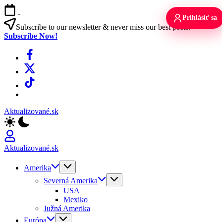
Skip
-
to
Prihlásiť sa
content
Subscribe to our newsletter & never miss our best posts.
Subscribe Now!
Facebook
X
TikTok
WhatsApp
Aktualizované.sk
Aktualizované.sk
Amerika
Severná Amerika
USA
Mexiko
Južná Amerika
Európa