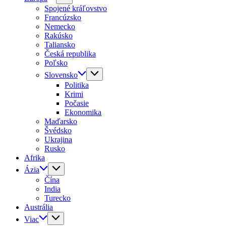
Spojené kráľovstvo
Francúzsko
Nemecko
Rakúsko
Taliansko
Česká republika
Poľsko
Slovensko
Politika
Krimi
Počasie
Ekonomika
Maďarsko
Švédsko
Ukrajina
Rusko
Afrika
Ázia
Čína
India
Turecko
Austrália
Viac