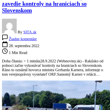
zavedie kontroly na hraniciach so
Slovenskom
By
SITA.sk
na
Žiadne komentáre
Rakúsko
bude
28. septembra 2022
nasledovať
1 Min Read
kroky
Česka
Doba čítania: < 1 minúta28.9.2022 (Webnoviny.sk) - Rakúsko od
a
polnoci začne vykonávať kontroly na hraniciach so Slovenskom.
zavedie
Ráno to oznámil hovorca ministra Gerharda Karnera, informuje o
kontroly
tom verejnoprávny vysielateľ ORF.Samotný Karner v relácii…
na
hraniciach
so
Slovenskom