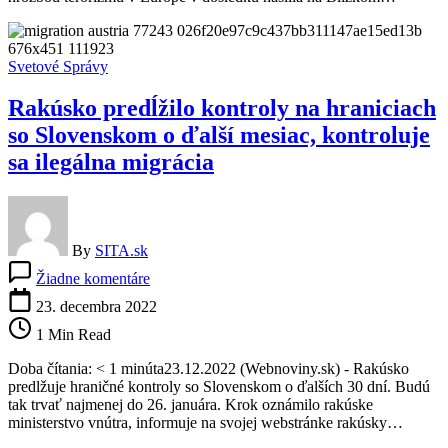
sa
terorizmu
Svetové Správy
Rakúsko predĺžilo kontroly na hraniciach
so Slovenskom o ďalší mesiac, kontroluje
sa ilegálna migrácia
By
SITA.sk
na
Žiadne komentáre
Rakúsko
predĺžilo
23. decembra 2022
kontroly
1 Min Read
na
hraniciach
Doba čítania: < 1 minúta23.12.2022 (Webnoviny.sk) - Rakúsko
so
predlžuje hraničné kontroly so Slovenskom o ďalších 30 dní. Budú
Slovenskom
tak trvať najmenej do 26. januára. Krok oznámilo rakúske
o
ministerstvo vnútra, informuje na svojej webstránke rakúsky…
ďalší
mesiac,