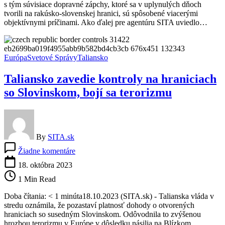
s tým súvisiace dopravné zápchy, ktoré sa v uplynulých dňoch
so
tvorili na rakúsko-slovenskej hranici, sú spôsobené viacerými
Slovenskom,
objektívnymi príčinami. Ako ďalej pre agentúru SITA uviedlo…
spôsobené
sú
viacerými
príčinami
Európa
Svetové Správy
Taliansko
Taliansko zavedie kontroly na hraniciach
so Slovinskom, bojí sa terorizmu
By
SITA.sk
na
Žiadne komentáre
Taliansko
zavedie
18. októbra 2023
kontroly
1 Min Read
na
hraniciach
Doba čítania: < 1 minúta18.10.2023 (SITA.sk) - Talianska vláda v
so
stredu oznámila, že pozastaví platnosť dohody o otvorených
Slovinskom,
hraniciach so susedným Slovinskom. Odôvodnila to zvýšenou
bojí
hrozbou terorizmu v Európe v dôsledku násilia na Blízkom…