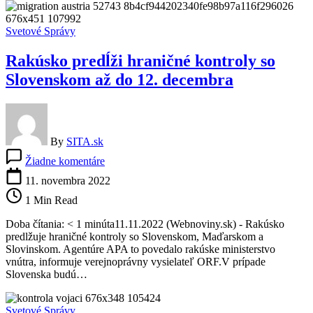
kontroluje
sa
Svetové Správy
ilegálna
migrácia
Rakúsko predĺži hraničné kontroly so
Slovenskom až do 12. decembra
By
SITA.sk
na
Žiadne komentáre
Rakúsko
predĺži
11. novembra 2022
hraničné
1 Min Read
kontroly
so
Doba čítania: < 1 minúta11.11.2022 (Webnoviny.sk) - Rakúsko
Slovenskom
predlžuje hraničné kontroly so Slovenskom, Maďarskom a
až
Slovinskom. Agentúre APA to povedalo rakúske ministerstvo
do
vnútra, informuje verejnoprávny vysielateľ ORF.V prípade
12.
Slovenska budú…
decembra
Svetové Správy