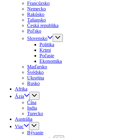
Francúzsko
Nemecko
Rakúsko
Taliansko
Česká republika
Poľsko
Slovensko
Politika
Krimi
Počasie
Ekonomika
Maďarsko
Švédsko
Ukrajina
Rusko
Afrika
Ázia
Čína
India
Turecko
Austrália
Viac
Bývanie