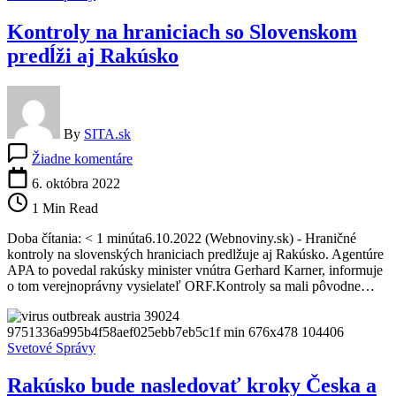
Kontroly na hraniciach so Slovenskom
predĺži aj Rakúsko
By
SITA.sk
na
Žiadne komentáre
Kontroly
na
6. októbra 2022
hraniciach
1 Min Read
so
Slovenskom
Doba čítania: < 1 minúta6.10.2022 (Webnoviny.sk) - Hraničné
predĺži
kontroly na slovenských hraniciach predlžuje aj Rakúsko. Agentúre
aj
APA to povedal rakúsky minister vnútra Gerhard Karner, informuje
Rakúsko
o tom verejnoprávny vysielateľ ORF.Kontroly sa mali pôvodne…
Svetové Správy
Rakúsko bude nasledovať kroky Česka a