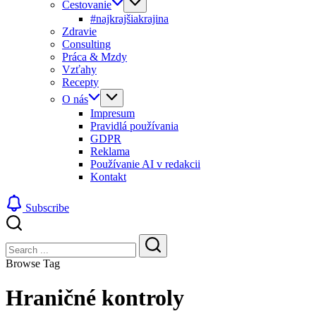
Cestovanie
#najkrajšiakrajina
Zdravie
Consulting
Práca & Mzdy
Vzťahy
Recepty
O nás
Impresum
Pravidlá používania
GDPR
Reklama
Používanie AI v redakcii
Kontakt
Subscribe
Close
Search
Search
Browse Tag
Hraničné kontroly