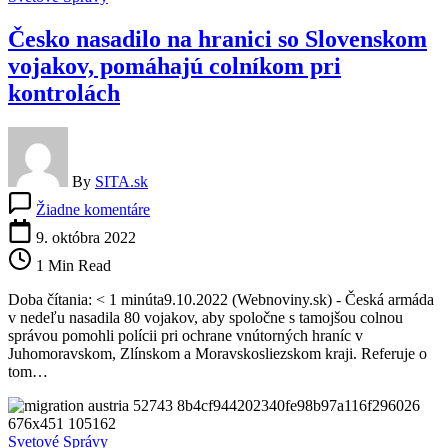
Česko nasadilo na hranici so Slovenskom
vojakov, pomáhajú colníkom pri
kontrolách
By
SITA.sk
na
Žiadne komentáre
Česko
nasadilo
9. októbra 2022
na
1 Min Read
hranici
so
Doba čítania: < 1 minúta9.10.2022 (Webnoviny.sk) - Česká armáda
Slovenskom
v nedeľu nasadila 80 vojakov, aby spoločne s tamojšou colnou
vojakov,
správou pomohli polícii pri ochrane vnútorných hraníc v
pomáhajú
Juhomoravskom, Zlínskom a Moravskosliezskom kraji. Referuje o
colníkom
tom…
pri
kontrolách
Svetové Správy