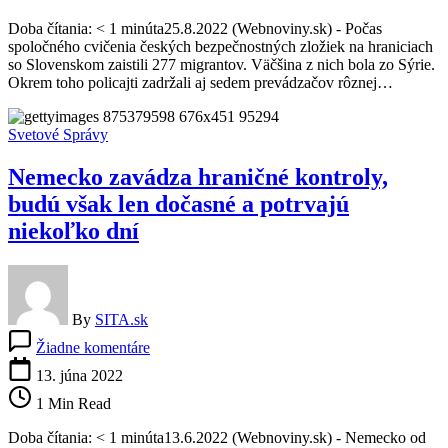
akcie
Doba čítania: < 1 minúta25.8.2022 (Webnoviny.sk) - Počas
na
spoločného cvičenia českých bezpečnostných zložiek na hraniciach
hraniciach
so Slovenskom zaistili 277 migrantov. Väčšina z nich bola zo Sýrie.
so
Okrem toho policajti zadržali aj sedem prevádzačov rôznej…
Slovenskom
zaistila
277
Svetové Správy
migrantov
Nemecko zavádza hraničné kontroly,
budú však len dočasné a potrvajú
niekoľko dní
By
SITA.sk
na
Žiadne komentáre
Nemecko
zavádza
13. júna 2022
hraničné
1 Min Read
kontroly,
budú
Doba čítania: < 1 minúta13.6.2022 (Webnoviny.sk) - Nemecko od
však