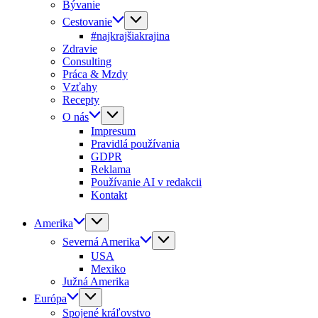
Bývanie
Cestovanie
#najkrajšiakrajina
Zdravie
Consulting
Práca & Mzdy
Vzťahy
Recepty
O nás
Impresum
Pravidlá používania
GDPR
Reklama
Používanie AI v redakcii
Kontakt
Amerika
Severná Amerika
USA
Mexiko
Južná Amerika
Európa
Spojené kráľovstvo