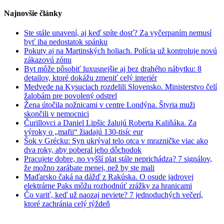
dieťaťa
Najnovšie články
Ste stále unavení, aj keď spíte dosť? Za vyčerpaním nemusí
byť iba nedostatok spánku
Pokuty aj na Martinských holiach. Polícia už kontroluje novú
zákazovú zónu
Byt môže pôsobiť luxusnejšie aj bez drahého nábytku: 8
detailov, ktoré dokážu zmeniť celý interiér
Medvede na Kysuciach rozdelili Slovensko. Ministerstvo čelí
žalobám pre povolený odstrel
Žena útočila nožnicami v centre Londýna. Štyria muži
skončili v nemocnici
Čurillovci a Daniel Lipšic žalujú Roberta Kaliňáka. Za
výroky o „mafii“ žiadajú 130-tisíc eur
Šok v Grécku: Syn ukrýval telo otca v mrazničke viac ako
dva roky, aby poberal jeho dôchodok
Pracujete dobre, no vyšší plat stále neprichádza? 7 signálov,
že možno zarábate menej, než by ste mali
Maďarsko čaká na dážď z Rakúska. O osude jadrovej
elektrárne Paks môžu rozhodnúť zrážky za hranicami
Čo variť, keď už naozaj neviete? 7 jednoduchých večerí,
ktoré zachránia celý týždeň