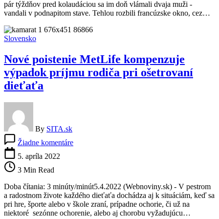
pár týždňov pred kolaudáciou sa im doň vlámali dvaja muži -
môže
vandali v podnapitom stave. Tehlou rozbili francúzske okno, cez…
vám
uchrániť
miešačku,
Slovensko
aj
celú
Nové poistenie MetLife kompenzuje
strechu
výpadok príjmu rodiča pri ošetrovaní
dieťaťa
By
SITA.sk
na
Žiadne komentáre
Nové
poistenie
5. apríla 2022
MetLife
3 Min Read
kompenzuje
výpadok
Doba čítania: 3 minúty/minút5.4.2022 (Webnoviny.sk) - V pestrom
príjmu
a radostnom živote každého dieťaťa dochádza aj k situáciám, keď sa
rodiča
pri hre, športe alebo v škole zraní, prípadne ochorie, či už na
pri
niektoré sezónne ochorenie, alebo aj chorobu vyžadujúcu…
ošetrovaní