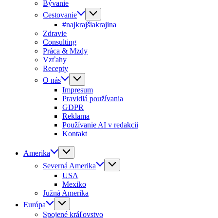
Bývanie
Cestovanie
#najkrajšiakrajina
Zdravie
Consulting
Práca & Mzdy
Vzťahy
Recepty
O nás
Impresum
Pravidlá používania
GDPR
Reklama
Používanie AI v redakcii
Kontakt
Amerika
Severná Amerika
USA
Mexiko
Južná Amerika
Európa
Spojené kráľovstvo