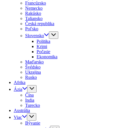
Francúzsko
Nemecko
Rakúsko
Taliansko
Česká republika
Poľsko
Slovensko
Politika
Krimi
Počasie
Ekonomika
Maďarsko
Švédsko
Ukrajina
Rusko
Afrika
Ázia
Čína
India
Turecko
Austrália
Viac
Bývanie