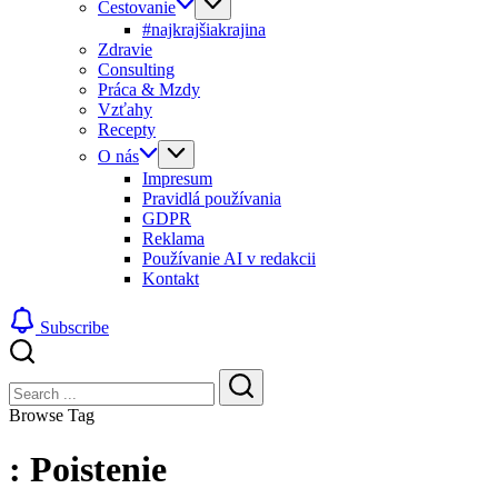
Cestovanie
#najkrajšiakrajina
Zdravie
Consulting
Práca & Mzdy
Vzťahy
Recepty
O nás
Impresum
Pravidlá používania
GDPR
Reklama
Používanie AI v redakcii
Kontakt
Subscribe
Close
Search
Search
Browse Tag
: Poistenie