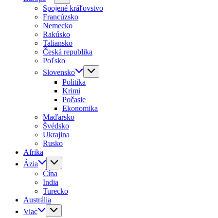
Spojené kráľovstvo
Francúzsko
Nemecko
Rakúsko
Taliansko
Česká republika
Poľsko
Slovensko
Politika
Krimi
Počasie
Ekonomika
Maďarsko
Švédsko
Ukrajina
Rusko
Afrika
Ázia
Čína
India
Turecko
Austrália
Viac