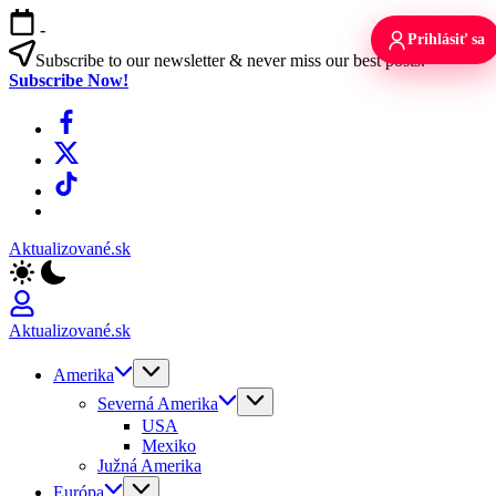
Skip
-
to
Prihlásiť sa
content
Subscribe to our newsletter & never miss our best posts.
Subscribe Now!
Facebook
X
TikTok
WhatsApp
Aktualizované.sk
Aktualizované.sk
Amerika
Severná Amerika
USA
Mexiko
Južná Amerika
Európa