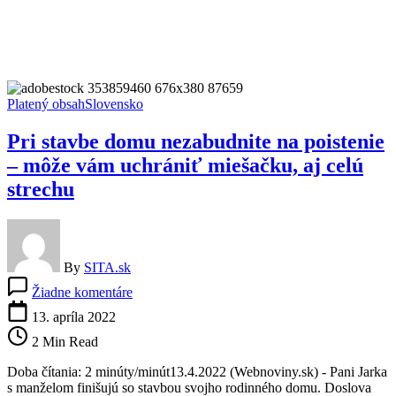
Platený obsah
Slovensko
Pri stavbe domu nezabudnite na poistenie
– môže vám uchrániť miešačku, aj celú
strechu
By
SITA.sk
na
Žiadne komentáre
Pri
stavbe
13. apríla 2022
domu
2 Min Read
nezabudnite
na
Doba čítania: 2 minúty/minút13.4.2022 (Webnoviny.sk) - Pani Jarka
poistenie
s manželom finišujú so stavbou svojho rodinného domu. Doslova
–