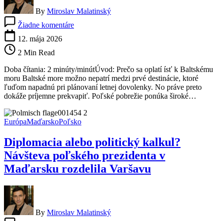
By
Miroslav Malatinský
na
Žiadne komentáre
Výlet
k
12. mája 2026
poľskému
2 Min Read
moru:
Baltské
Doba čítania: 2 minúty/minútÚvod: Prečo sa oplatí ísť k Baltskému
pobrežie,
moru Baltské more možno nepatrí medzi prvé destinácie, ktoré
ktoré
ľuďom napadnú pri plánovaní letnej dovolenky. No práve preto
ťa
dokáže príjemne prekvapiť. Poľské pobrežie ponúka široké…
prekvapí
svojimi
plážami
Európa
Maďarsko
Poľsko
Diplomacia alebo politický kalkul?
Návšteva poľského prezidenta v
Maďarsku rozdelila Varšavu
By
Miroslav Malatinský
na