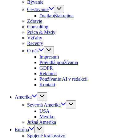
Bývanie
Cestovanie
#najkrajšiakrajina
Zdravie
Consulting
Práca & Mzdy
Vzťahy
Recepty
O nás
Impresum
Pravidlá používania
GDPR
Reklama
Používanie AI v redakcii
Kontakt
Amerika
Severná Amerika
USA
Mexiko
Južná Amerika
Európa
Spojené kráľovstvo