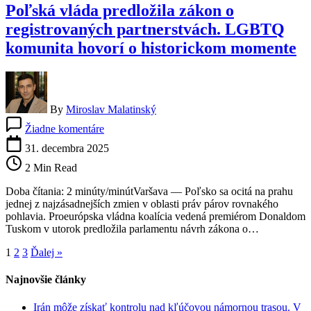
Poľská vláda predložila zákon o
registrovaných partnerstvách. LGBTQ
komunita hovorí o historickom momente
By
Miroslav Malatinský
na
Žiadne komentáre
Poľská
vláda
31. decembra 2025
predložila
2 Min Read
zákon
o
Doba čítania: 2 minúty/minútVaršava — Poľsko sa ocitá na prahu
registrovaných
jednej z najzásadnejších zmien v oblasti práv párov rovnakého
partnerstvách.
pohlavia. Proeurópska vládna koalícia vedená premiérom Donaldom
LGBTQ
Tuskom v utorok predložila parlamentu návrh zákona o…
komunita
hovorí
1
2
3
Ďalej »
o
historickom
Najnovšie články
momente
Irán môže získať kontrolu nad kľúčovou námornou trasou. V