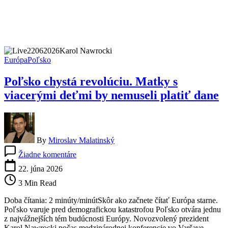
Európa
Poľsko
Poľsko chystá revolúciu. Matky s
viacerými deťmi by nemuseli platiť dane
By
Miroslav Malatinský
na
Žiadne komentáre
Poľsko
chystá
22. júna 2026
revolúciu.
3 Min Read
Matky
s
Doba čítania: 2 minúty/minútSkôr ako začnete čítať Európa starne.
viacerými
Poľsko varuje pred demografickou katastrofou Poľsko otvára jednu
deťmi
z najvážnejších tém budúcnosti Európy. Novozvolený prezident
by
Karol Nawrocki počas medzinárodnej konferencie vo Varšave…