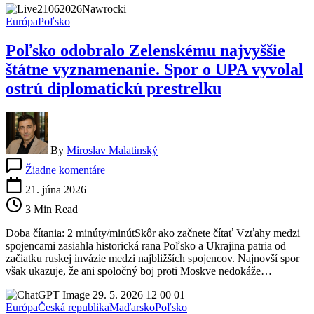
zvolalo
krízový
Európa
Poľsko
štáb
Poľsko odobralo Zelenskému najvyššie
štátne vyznamenanie. Spor o UPA vyvolal
ostrú diplomatickú prestrelku
By
Miroslav Malatinský
na
Žiadne komentáre
Poľsko
odobralo
21. júna 2026
Zelenskému
3 Min Read
najvyššie
štátne
Doba čítania: 2 minúty/minútSkôr ako začnete čítať Vzťahy medzi
vyznamenanie.
spojencami zasiahla historická rana Poľsko a Ukrajina patria od
Spor
začiatku ruskej invázie medzi najbližších spojencov. Najnovší spor
o
však ukazuje, že ani spoločný boj proti Moskve nedokáže…
UPA
vyvolal
ostrú
Európa
Česká republika
Maďarsko
Poľsko
diplomatickú