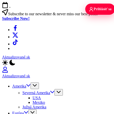
Skip
-
to
Prihlásiť sa
content
Subscribe to our newsletter & never miss our best posts.
Subscribe Now!
Facebook
X
TikTok
WhatsApp
Aktualizované.sk
Aktualizované.sk
Amerika
Severná Amerika
USA
Mexiko
Južná Amerika
Európa