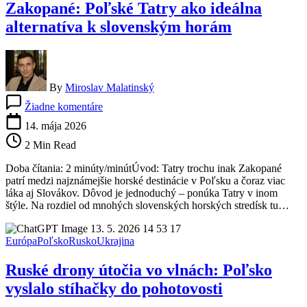
Zakopané: Poľské Tatry ako ideálna
alternatíva k slovenským horám
By
Miroslav Malatinský
na
Žiadne komentáre
Zakopané:
Poľské
14. mája 2026
Tatry
2 Min Read
ako
ideálna
Doba čítania: 2 minúty/minútÚvod: Tatry trochu inak Zakopané
alternatíva
patrí medzi najznámejšie horské destinácie v Poľsku a čoraz viac
k
láka aj Slovákov. Dôvod je jednoduchý – ponúka Tatry v inom
slovenským
štýle. Na rozdiel od mnohých slovenských horských stredísk tu…
horám
Európa
Poľsko
Rusko
Ukrajina
Ruské drony útočia vo vlnách: Poľsko
vyslalo stíhačky do pohotovosti