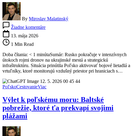
By
Miroslav Malatinský
na
Žiadne komentáre
Ruské
drony
13. mája 2026
útočia
1 Min Read
vo
vlnách:
Doba čítania: < 1 minútaSumár: Rusko pokračuje v intenzívnych
Poľsko
útokoch rojmi dronov na ukrajinské mestá a strategickú
vyslalo
infraštruktúru. Situácia prinútila Poľsko aktivovať bojové lietadlá a
stíhačky
vrtuľníky, ktoré monitorujú vzdušný priestor pri hraniciach s…
do
pohotovosti
Poľsko
Cestovanie
Viac
Výlet k poľskému moru: Baltské
pobrežie, ktoré ťa prekvapí svojimi
plážami