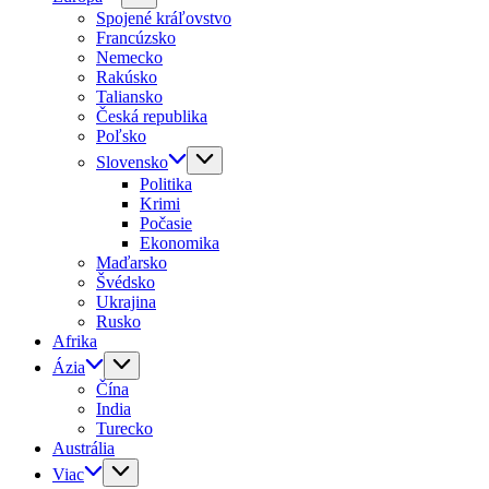
Spojené kráľovstvo
Francúzsko
Nemecko
Rakúsko
Taliansko
Česká republika
Poľsko
Slovensko
Politika
Krimi
Počasie
Ekonomika
Maďarsko
Švédsko
Ukrajina
Rusko
Afrika
Ázia
Čína
India
Turecko
Austrália
Viac