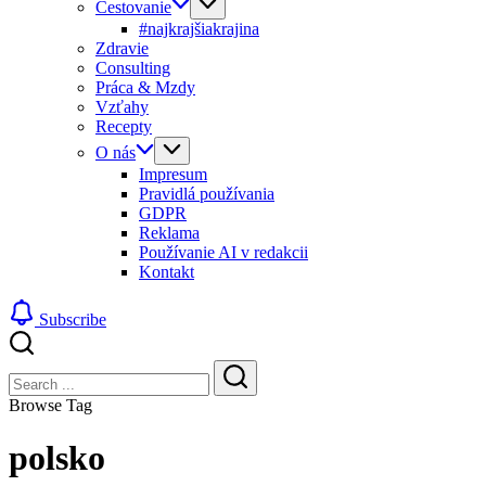
Cestovanie
#najkrajšiakrajina
Zdravie
Consulting
Práca & Mzdy
Vzťahy
Recepty
O nás
Impresum
Pravidlá používania
GDPR
Reklama
Používanie AI v redakcii
Kontakt
Subscribe
Close
Search
Search
Browse Tag
polsko