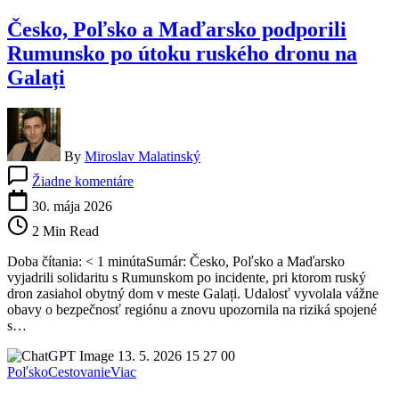
prestrelku
Česko, Poľsko a Maďarsko podporili
Rumunsko po útoku ruského dronu na
Galați
By
Miroslav Malatinský
na
Žiadne komentáre
Česko,
Poľsko
30. mája 2026
a
2 Min Read
Maďarsko
podporili
Doba čítania: < 1 minútaSumár: Česko, Poľsko a Maďarsko
Rumunsko
vyjadrili solidaritu s Rumunskom po incidente, pri ktorom ruský
po
dron zasiahol obytný dom v meste Galați. Udalosť vyvolala vážne
útoku
obavy o bezpečnosť regiónu a znovu upozornila na riziká spojené
ruského
s…
dronu
na
Galați
Poľsko
Cestovanie
Viac