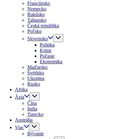
Francúzsko
Nemecko
Rakúsko
Taliansko
Česká republika
Poľsko
Slovensko
Politika
Krimi
Počasie
Ekonomika
Maďarsko
Švédsko
Ukrajina
Rusko
Afrika
Ázia
Čína
India
Turecko
Austrália
Viac
Bývanie