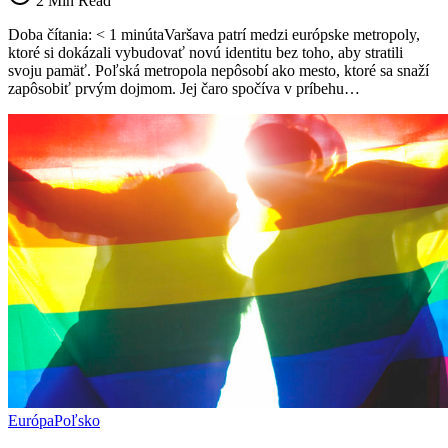
2 Min Read
ktoré
znovuobjavilo
Doba čítania: < 1 minútaVaršava patrí medzi európske metropoly,
svoju
ktoré si dokázali vybudovať novú identitu bez toho, aby stratili
silu
svoju pamäť. Poľská metropola nepôsobí ako mesto, ktoré sa snaží
zapôsobiť prvým dojmom. Jej čaro spočíva v príbehu…
Európa
Poľsko