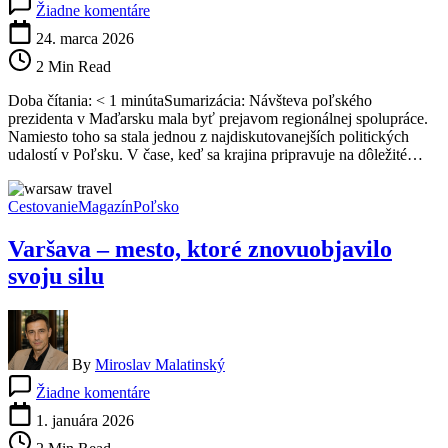
Žiadne komentáre
Diplomacia
alebo
24. marca 2026
politický
2 Min Read
kalkul?
Návšteva
Doba čítania: < 1 minútaSumarizácia: Návšteva poľského
poľského
prezidenta v Maďarsku mala byť prejavom regionálnej spolupráce.
prezidenta
Namiesto toho sa stala jednou z najdiskutovanejších politických
v
udalostí v Poľsku. V čase, keď sa krajina pripravuje na dôležité…
Maďarsku
rozdelila
Varšavu
Cestovanie
Magazín
Poľsko
Varšava – mesto, ktoré znovuobjavilo
svoju silu
By
Miroslav Malatinský
na
Žiadne komentáre
Varšava
–
1. januára 2026
mesto,