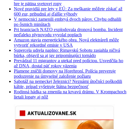
hre je pätina svetovej ropy
Nové pravidlá pre lety v EÚ: Za meškanie môžete získať až
600 eur, pribudnú aj ďalšie výhody
V nemocnici zamenili embryá dvoch párov. Chybu odhalili
po ôsmich minútach
Pri hraniciach NATO explodovala dronová bomba. Incident
neďaleko plynovodu vyvolal poplach
Amazon stavia energetického obra. Nová elektráreň môže
vytvoriť rekordné emisie v USA
Supercela udrela naplno: Rimavskú Sobotu zasiahla ničivá
búrka, objavil sa aj jav pripomínajúci tornádo
Prevádzal 11 migrantov a utekal pred políciou. Usvedčila ho
až DNA, dostal päť rokov väzenia
Plamene zničili domovy na Horehroní. Polícia preveruje
podozrenie na úmyselné založenie požiaru
Sabotáž na nemeckej železnici? Neznámi útočníci poškodili
káble, prípad vyšetruje štátna bezpečnosť
Rodinná hádka sa zmenila na krvavú drámu. V Krompachoch
lietali lopaty aj nôž