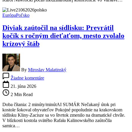
nemuseli
platiť
dane
Európa
Poľsko
Diviak zaútočil na sídlisku: Prevrátil
kočík s ročným dieťaťom, mesto zvolalo
krízový štáb
By
Miroslav Malatinský
na
Žiadne komentáre
Diviak
zaútočil
21. júna 2026
na
2 Min Read
sídlisku:
Prevrátil
Doba čítania: 2 minúty/minútAI SUMÁR Nečakaný útok pri
kočík
kostole šokoval obyvateľov Pokojné popoludnie na krakovskom
s
sídlisku Kliny-Zacisze sa vo štvrtok zmenilo na dramatické chvíle.
ročným
V blízkosti kostola svätého Rafała Kalinowského zaútočila
dieťaťom,
samica…
mesto