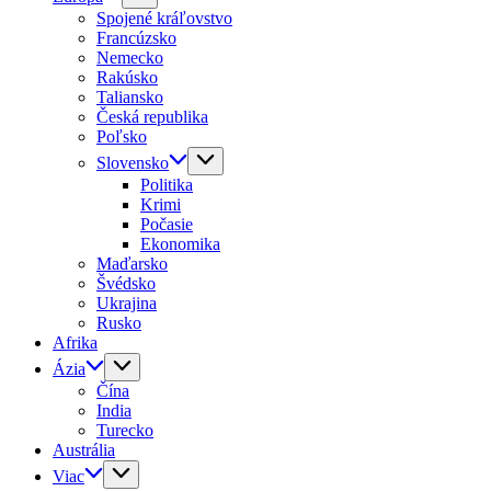
Spojené kráľovstvo
Francúzsko
Nemecko
Rakúsko
Taliansko
Česká republika
Poľsko
Slovensko
Politika
Krimi
Počasie
Ekonomika
Maďarsko
Švédsko
Ukrajina
Rusko
Afrika
Ázia
Čína
India
Turecko
Austrália
Viac