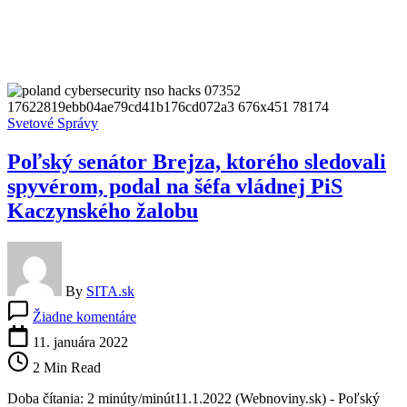
Svetové Správy
Poľský senátor Brejza, ktorého sledovali
spyvérom, podal na šéfa vládnej PiS
Kaczynského žalobu
By
SITA.sk
na
Žiadne komentáre
Poľský
senátor
11. januára 2022
Brejza,
2 Min Read
ktorého
sledovali
Doba čítania: 2 minúty/minút11.1.2022 (Webnoviny.sk) - Poľský
spyvérom,