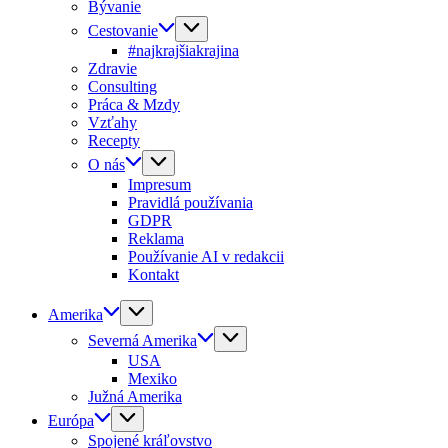
Bývanie
Cestovanie
#najkrajšiakrajina
Zdravie
Consulting
Práca & Mzdy
Vzťahy
Recepty
O nás
Impresum
Pravidlá používania
GDPR
Reklama
Používanie AI v redakcii
Kontakt
Amerika
Severná Amerika
USA
Mexiko
Južná Amerika
Európa
Spojené kráľovstvo