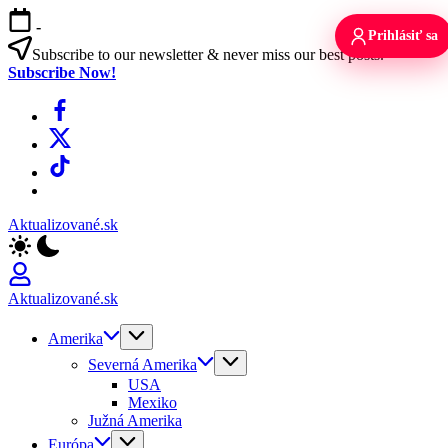
Skip
-
to
Prihlásiť sa
content
Subscribe to our newsletter & never miss our best posts.
Subscribe Now!
Facebook
X
TikTok
WhatsApp
Aktualizované.sk
Aktualizované.sk
Amerika
Severná Amerika
USA
Mexiko
Južná Amerika
Európa