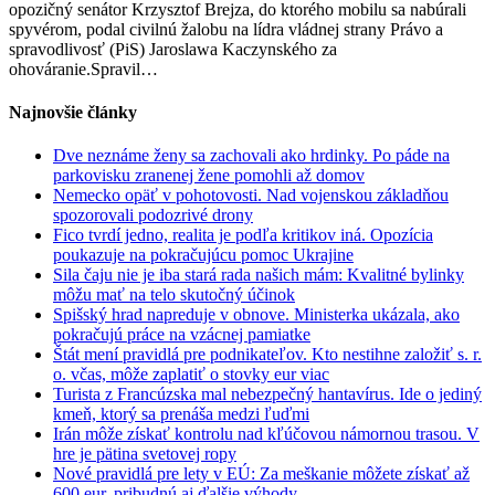
opozičný senátor Krzysztof Brejza, do ktorého mobilu sa nabúrali
podal
spyvérom, podal civilnú žalobu na lídra vládnej strany Právo a
na
spravodlivosť (PiS) Jaroslawa Kaczynského za
šéfa
ohováranie.Spravil…
vládnej
PiS
Najnovšie články
Kaczynského
žalobu
Dve neznáme ženy sa zachovali ako hrdinky. Po páde na
parkovisku zranenej žene pomohli až domov
Nemecko opäť v pohotovosti. Nad vojenskou základňou
spozorovali podozrivé drony
Fico tvrdí jedno, realita je podľa kritikov iná. Opozícia
poukazuje na pokračujúcu pomoc Ukrajine
Sila čaju nie je iba stará rada našich mám: Kvalitné bylinky
môžu mať na telo skutočný účinok
Spišský hrad napreduje v obnove. Ministerka ukázala, ako
pokračujú práce na vzácnej pamiatke
Štát mení pravidlá pre podnikateľov. Kto nestihne založiť s. r.
o. včas, môže zaplatiť o stovky eur viac
Turista z Francúzska mal nebezpečný hantavírus. Ide o jediný
kmeň, ktorý sa prenáša medzi ľuďmi
Irán môže získať kontrolu nad kľúčovou námornou trasou. V
hre je pätina svetovej ropy
Nové pravidlá pre lety v EÚ: Za meškanie môžete získať až
600 eur, pribudnú aj ďalšie výhody