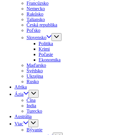
Francúzsko
Nemecko
Rakúsko
Taliansko
Česká republika
Poľsko
Slovensko
Politika
Krimi
Počasie
Ekonomika
Maďarsko
Švédsko
Ukrajina
Rusko
Afrika
Ázia
Čína
India
Turecko
Austrália
Viac
Bývanie