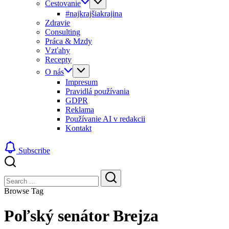
Cestovanie
#najkrajšiakrajina
Zdravie
Consulting
Práca & Mzdy
Vzťahy
Recepty
O nás
Impresum
Pravidlá používania
GDPR
Reklama
Používanie AI v redakcii
Kontakt
Subscribe
Close
Search
Search
Browse Tag
Poľský senátor Brejza