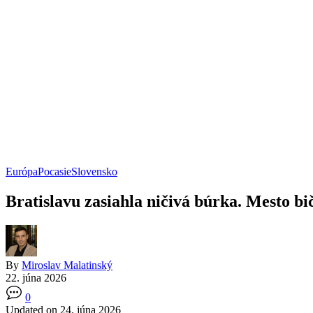
Európa
Pocasie
Slovensko
Bratislavu zasiahla ničivá búrka. Mesto bi
By
Miroslav Malatinský
22. júna 2026
0
Updated on 24. júna 2026