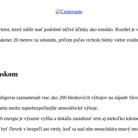
vietor, ktorý môže mať podobné ničivé účinky ako tornádo. Rozdiel je v
akmer 20 metrov za sekundu, pričom počas vrcholu búrky vietor zosilne
enskom
rológovia zaznamenali viac ako 200 bleskových výbojov na západe Slo
tria medzi najnebezpečnejšie atmosférické výboje.
ch energia je výrazne vyššia a dokážu zasiahnuť zem aj niekoľko kilo
 byť človek v bezpečí ani vtedy, keď sa nad ním nenachádza tmavý mr