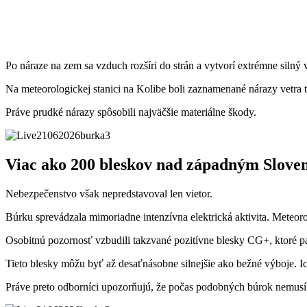
Po náraze na zem sa vzduch rozšíri do strán a vytvorí extrémne silný 
Na meteorologickej stanici na Kolibe boli zaznamenané nárazy vetra t
Práve prudké nárazy spôsobili najväčšie materiálne škody.
Viac ako 200 bleskov nad západným Slov
Nebezpečenstvo však nepredstavoval len vietor.
Búrku sprevádzala mimoriadne intenzívna elektrická aktivita. Meteo
Osobitnú pozornosť vzbudili takzvané pozitívne blesky CG+, ktoré pa
Tieto blesky môžu byť až desaťnásobne silnejšie ako bežné výboje. I
Práve preto odborníci upozorňujú, že počas podobných búrok nemusí