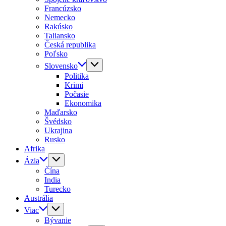
Francúzsko
Nemecko
Rakúsko
Taliansko
Česká republika
Poľsko
Slovensko
Politika
Krimi
Počasie
Ekonomika
Maďarsko
Švédsko
Ukrajina
Rusko
Afrika
Ázia
Čína
India
Turecko
Austrália
Viac
Bývanie