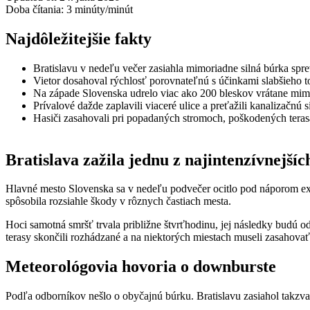
Doba čítania:
3
minúty/minút
Najdôležitejšie fakty
Bratislavu v nedeľu večer zasiahla mimoriadne silná búrka s
Vietor dosahoval rýchlosť porovnateľnú s účinkami slabšieho t
Na západe Slovenska udrelo viac ako 200 bleskov vrátane mi
Prívalové dažde zaplavili viaceré ulice a preťažili kanalizačnú s
Hasiči zasahovali pri popadaných stromoch, poškodených teras
Bratislava zažila jednu z najintenzívnejší
Hlavné mesto Slovenska sa v nedeľu podvečer ocitlo pod náporom extr
spôsobila rozsiahle škody v rôznych častiach mesta.
Hoci samotná smršť trvala približne štvrťhodinu, jej následky budú 
terasy skončili rozhádzané a na niektorých miestach museli zasahovať 
Meteorológovia hovoria o downburste
Podľa odborníkov nešlo o obyčajnú búrku. Bratislavu zasiahol takz