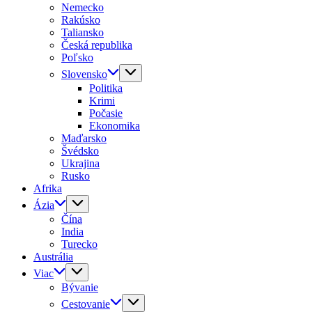
Nemecko
Rakúsko
Taliansko
Česká republika
Poľsko
Slovensko
Politika
Krimi
Počasie
Ekonomika
Maďarsko
Švédsko
Ukrajina
Rusko
Afrika
Ázia
Čína
India
Turecko
Austrália
Viac
Bývanie
Cestovanie