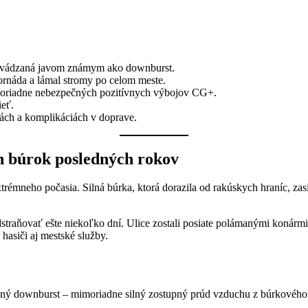
prevádzaná javom známym ako downburst.
ornáda a lámal stromy po celom meste.
moriadne nebezpečných pozitívnych výbojov CG+.
ieť.
ách a komplikáciách v doprave.
ch búrok posledných rokov
émneho počasia. Silná búrka, ktorá dorazila od rakúskych hraníc, zasi
odstraňovať ešte niekoľko dní. Ulice zostali posiate polámanými konár
hasiči aj mestské služby.
vaný downburst – mimoriadne silný zostupný prúd vzduchu z búrkového