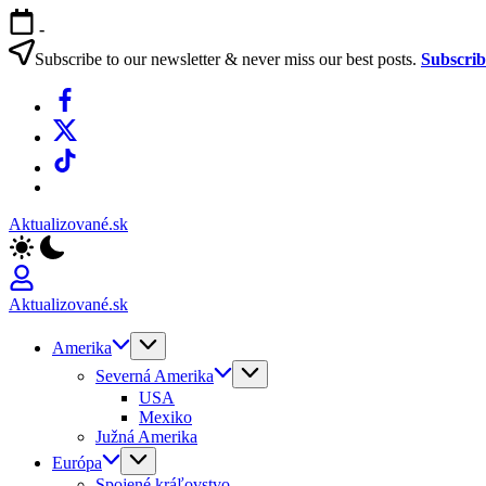
Skip
-
to
content
Subscribe to our newsletter & never miss our best posts.
Subscri
Facebook
X
TikTok
WhatsApp
Aktualizované.sk
Aktualizované.sk
Amerika
Severná Amerika
USA
Mexiko
Južná Amerika
Európa
Spojené kráľovstvo