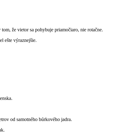
 tom, že vietor sa pohybuje priamočiaro, nie rotačne.
l ešte výraznejšie.
venska.
metrov od samotného búrkového jadra.
ak.