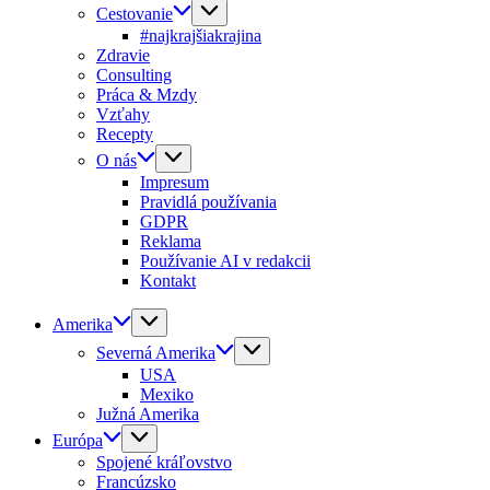
Cestovanie
#najkrajšiakrajina
Zdravie
Consulting
Práca & Mzdy
Vzťahy
Recepty
O nás
Impresum
Pravidlá používania
GDPR
Reklama
Používanie AI v redakcii
Kontakt
Amerika
Severná Amerika
USA
Mexiko
Južná Amerika
Európa
Spojené kráľovstvo
Francúzsko