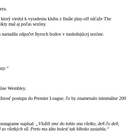
era.
, ktorý viedol k vyradeniu klubu z finále play-off súťaže The
kty mal aj počas sezóny.
 nariadila odpočet štyroch bodov v nasledujúcej sezóne.
azy.“
dióne Wembley.
možnosť postupu do Premier League, čo by znamenalo minimálne 200
 instagrame napísal:
„Vložili sme do tohto sna všetko, deň čo deň,
zo všetkých síl. Preto ma táto bolesť tak hlboko zasiahla.“