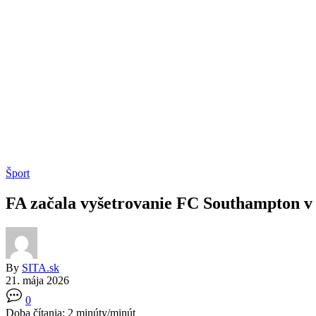
Šport
FA začala vyšetrovanie FC Southampton v
By
SITA.sk
21. mája 2026
0
Doba čítania:
2
minúty/minút