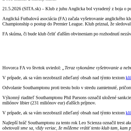
21.5.2026 (SITA.sk) – Klub z juhu Anglicka bol vyradený z boja o p
Anglická Futbalová asociácia (FA) začala vyšetrovanie anglického 
Championship o postup do Premier League. Klub priznal, že sledoval
FA skúma, či bude klub čeliť ďalším obvineniam po rozhodnutí nezávis
Hovorca FA vo štvrtok uviedol:
„Teraz vykonáme vyšetrovanie a nebu
V prípade, ak sa vám nezobrazil zdieľaný obsah nad týmto textom
kl
Odvolanie Southamptonu proti trestu bolo v stredu zamietnuté, pričo
Výkonný riaditeľ Southamptonu Phil Parsons označil uložené sankci
miliónov libier (231 miliónov eur) ďalších príjmov.
V prípade, ak sa vám nezobrazil zdieľaný obsah nad týmto textom
kl
Najlepší hráč Southamptonu za tento rok Leo Scienza označil trest a
obetovali sme sa, vždy veriac, že môžeme vrátiť tento klub tam, kam p