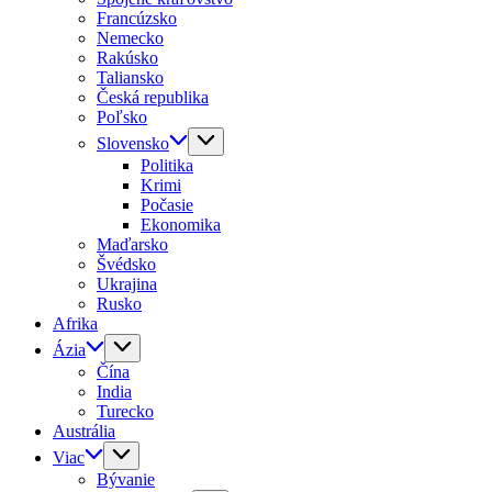
Francúzsko
Nemecko
Rakúsko
Taliansko
Česká republika
Poľsko
Slovensko
Politika
Krimi
Počasie
Ekonomika
Maďarsko
Švédsko
Ukrajina
Rusko
Afrika
Ázia
Čína
India
Turecko
Austrália
Viac
Bývanie