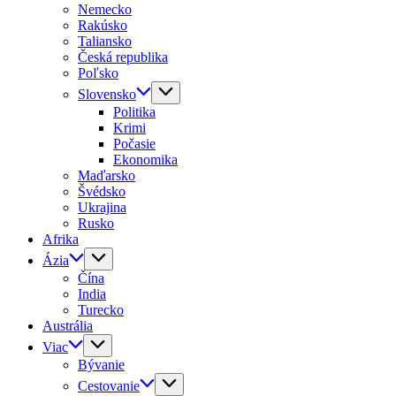
Nemecko
Rakúsko
Taliansko
Česká republika
Poľsko
Slovensko
Politika
Krimi
Počasie
Ekonomika
Maďarsko
Švédsko
Ukrajina
Rusko
Afrika
Ázia
Čína
India
Turecko
Austrália
Viac
Bývanie
Cestovanie