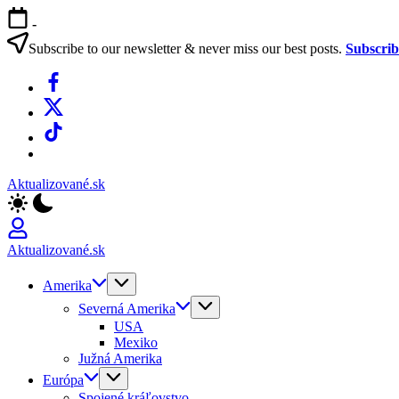
Skip
-
to
content
Subscribe to our newsletter & never miss our best posts.
Subscri
Facebook
X
TikTok
WhatsApp
Aktualizované.sk
Aktualizované.sk
Amerika
Severná Amerika
USA
Mexiko
Južná Amerika
Európa
Spojené kráľovstvo