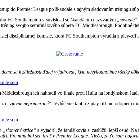
ostup do Premier League po škandále s tajným sledovaním tréningu súp
klubu FC Southampton v súvislosti so škandálom nazývaným
„spygate“
 tréning svojho semifinálového súpera FC Middlesbrough. Podobné deli
lej disciplinárnej komisie, ktorá FC Southampton vyradila z play-off a
deme sa k záležitosti ďalej vyjadrovať, kým nevyhodnotíme všetky dôk
iknite sem
m Middlesbrough ich nahradil vo finále proti Hullu na londýnskom šta
e za
„zjavne neprimerané“
. Vylúčenie klubu z play-off mu odopiera 
iknite sem
ko
„zlomené srdce“
a vyjadril, že fanúšikovia si zaslúžili lepší osud. Na
atrí. Pre mňa bol sen hrať v Premier League. Niečo, za čo som bojoval 