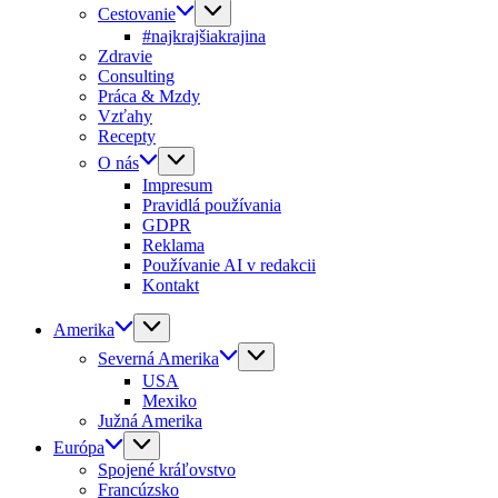
Cestovanie
#najkrajšiakrajina
Zdravie
Consulting
Práca & Mzdy
Vzťahy
Recepty
O nás
Impresum
Pravidlá používania
GDPR
Reklama
Používanie AI v redakcii
Kontakt
Amerika
Severná Amerika
USA
Mexiko
Južná Amerika
Európa
Spojené kráľovstvo
Francúzsko