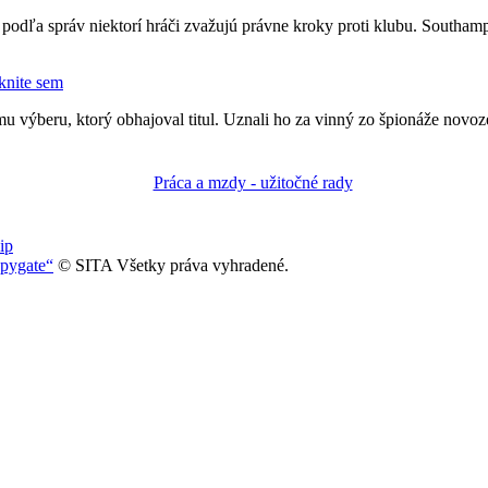
podľa správ niektorí hráči zvažujú právne kroky proti klubu. Southam
iknite sem
u výberu, ktorý obhajoval titul. Uznali ho za vinný zo špionáže nov
ip
spygate“
© SITA Všetky práva vyhradené.