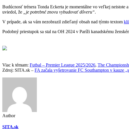
Budúcnosť trénera Tonda Eckerta je momentálne vo veľkej neistote a 
uviedol, že
„je potrebné znovu vybudovať dôveru“
.
V prípade, ak sa vám nezobrazil zdieľaný obsah nad týmto textom
kl
Podobný priestupok sa stal na OH 2024 v Paríži kanadskému ženském
Viac k témam:
Futbal – Premier League 2025/2026
,
The Championsh
Zdroj: SITA.sk –
FA začala vyšetrovanie FC Southampton v kauze „
Author
SITA.sk