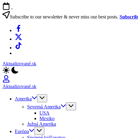
Skip
-
to
content
Subscribe to our newsletter & never miss our best posts.
Subscri
Facebook
X
TikTok
WhatsApp
Aktualizované.sk
Aktualizované.sk
Amerika
Severná Amerika
USA
Mexiko
Južná Amerika
Európa
Spojené kráľovstvo