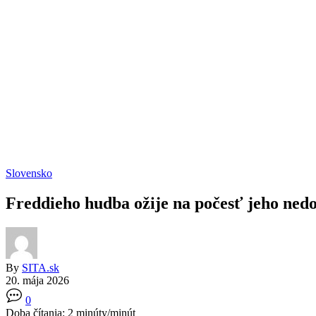
Slovensko
Freddieho hudba ožije na počesť jeho nedo
By
SITA.sk
20. mája 2026
0
Doba čítania:
2
minúty/minút