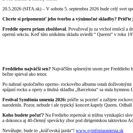
20.5.2026 (SITA.sk) – V sobotu 5. septembra 2026 bude celý svet s
Chcete si pripomenúť jeho tvorbu a výnimočné skladby? Príďte pr
Freddie operu priam zbožňoval
. Považoval ju za vrchol emócií a 
opernú sekciu. Keď túto unikátnu skladu uviedli “ Queeni“ v roku 197
Freddieho najväčší sen?
Najväčším splneným snom pre Freddieho bol
bežne spieval ako tenor.
Po nahratí spoločného operno- rockového albumu ostali doživotnými 
spájaní rocku a opery a titulná skladba „Barcelona“ sa stala hymnou
Festival Symfónia umenia 2026:
príďte sa pozrieť a zažijete rock
narodenín. Pozor, nebude t ale typický koncert kapely Queen. Odhal
Koho budete počuť?
Na Fredieho repertoár si trúfnu vynikajúci sl
a dokonca aj 40-členný spevácky zbor pod dirigentskou taktovkou A
Neváhajte, bude to „kráľovská jazda“!
www.symfoniaumenia.sk