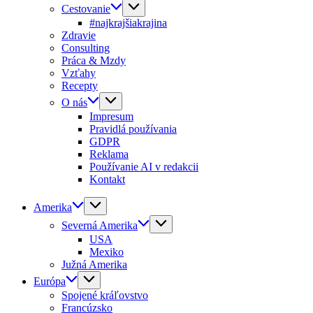
Cestovanie
#najkrajšiakrajina
Zdravie
Consulting
Práca & Mzdy
Vzťahy
Recepty
O nás
Impresum
Pravidlá používania
GDPR
Reklama
Používanie AI v redakcii
Kontakt
Amerika
Severná Amerika
USA
Mexiko
Južná Amerika
Európa
Spojené kráľovstvo
Francúzsko