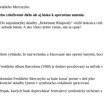
Freddieho Mercuryho.
eho celoživotné dielo ale aj lásku k opernému umeniu.
ére. Do najznámejšej skladby „Bohemian Rhapsody“ vložil dokonca celú
y nebude hitom. A ako všetci dobre vieme, stal sa opak!
om vyhlásila, že mal techniku a frázovanie ako operný barytón, hoci
. Freddieho album Barcelona (1988) je dodnes považovaný za míľnik v
rodeninám Freddieho Mercuryho sa bude konať presne v deń jeho
aj ikonické skladby Queen v symfonicko-vokálnom spracovaní.
rženjak, ktorých bude doprevádzať festivalový symfonický orchester a