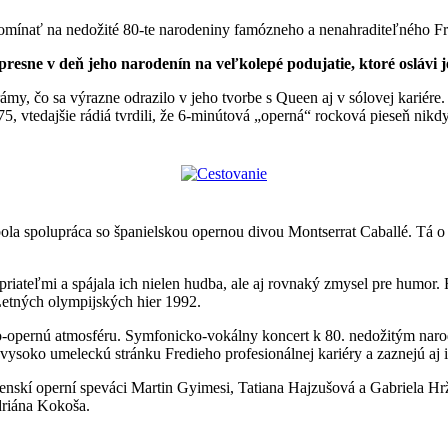
pomínať na nedožité 80-te narodeniny famózneho a nenahraditeľného 
esne v deň jeho narodenín na veľkolepé podujatie, ktoré oslávi j
drámy, čo sa výrazne odrazilo v jeho tvorbe s Queen aj v sólovej kari
5, vtedajšie rádiá tvrdili, že 6-minútová „operná“ rocková pieseň nikd
a spolupráca so španielskou opernou divou Montserrat Caballé. Tá o ň
priateľmi a spájala ich nielen hudba, ale aj rovnaký zmysel pre humor
 Letných olympijských hier 1992.
ovo-opernú atmosféru. Symfonicko-vokálny koncert k 80. nedožitým na
í vysoko umeleckú stránku Fredieho profesionálnej kariéry a zaznejú 
ovenskí operní speváci Martin Gyimesi, Tatiana Hajzušová a Gabriela H
driána Kokoša.