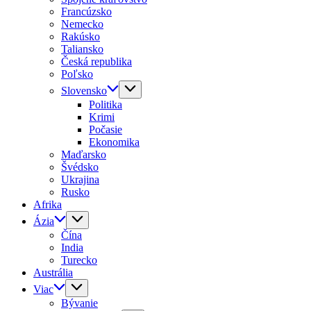
Francúzsko
Nemecko
Rakúsko
Taliansko
Česká republika
Poľsko
Slovensko
Politika
Krimi
Počasie
Ekonomika
Maďarsko
Švédsko
Ukrajina
Rusko
Afrika
Ázia
Čína
India
Turecko
Austrália
Viac
Bývanie