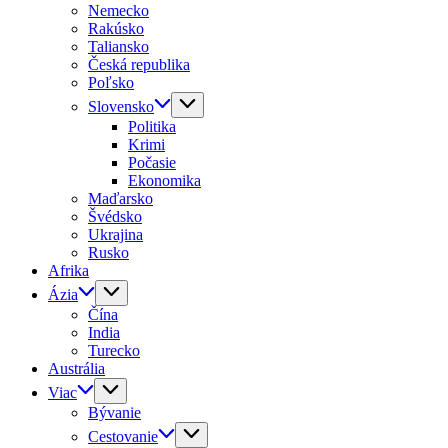
Nemecko
Rakúsko
Taliansko
Česká republika
Poľsko
Slovensko
Politika
Krimi
Počasie
Ekonomika
Maďarsko
Švédsko
Ukrajina
Rusko
Afrika
Ázia
Čína
India
Turecko
Austrália
Viac
Bývanie
Cestovanie