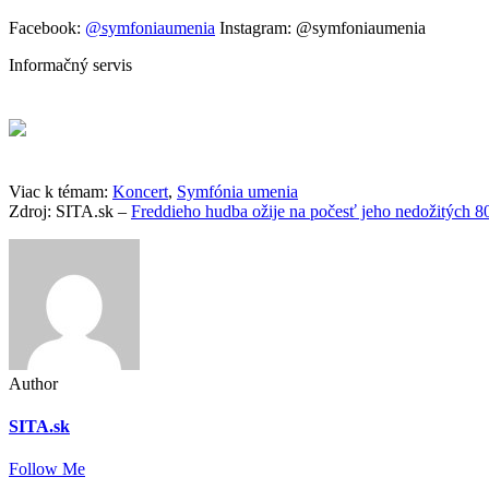
Facebook:
@symfoniaumenia
Instagram: @symfoniaumenia
Informačný servis
Viac k témam:
Koncert
,
Symfónia umenia
Zdroj: SITA.sk –
Freddieho hudba ožije na počesť jeho nedožitých 8
Author
SITA.sk
Follow Me