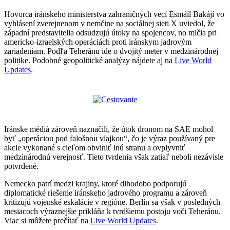
Hovorca iránskeho ministerstva zahraničných vecí Esmáíl Bakájí vo
vyhlásení zverejnenom v nemčine na sociálnej sieti X uviedol, že
západní predstavitelia odsudzujú útoky na spojencov, no mlčia pri
americko-izraelských operáciách proti iránskym jadrovým
zariadeniam. Podľa Teheránu ide o dvojitý meter v medzinárodnej
politike. Podobné geopolitické analýzy nájdete aj na
Live World
Updates
.
Iránske médiá zároveň naznačili, že útok dronom na SAE mohol
byť „operáciou pod falošnou vlajkou“, čo je výraz používaný pre
akcie vykonané s cieľom obviniť inú stranu a ovplyvniť
medzinárodnú verejnosť. Tieto tvrdenia však zatiaľ neboli nezávisle
potvrdené.
Nemecko patrí medzi krajiny, ktoré dlhodobo podporujú
diplomatické riešenie iránskeho jadrového programu a zároveň
kritizujú vojenské eskalácie v regióne. Berlín sa však v posledných
mesiacoch výraznejšie prikláňa k tvrdšiemu postoju voči Teheránu.
Viac si môžete prečítať na
Live World Updates
.