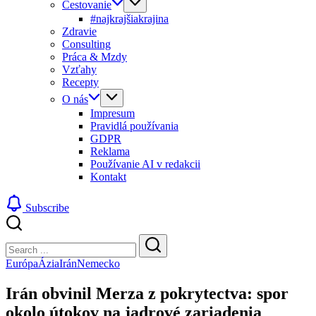
Cestovanie
#najkrajšiakrajina
Zdravie
Consulting
Práca & Mzdy
Vzťahy
Recepty
O nás
Impresum
Pravidlá používania
GDPR
Reklama
Používanie AI v redakcii
Kontakt
Subscribe
Close
Search
Search
Európa
Ázia
Irán
Nemecko
Irán obvinil Merza z pokrytectva: spor
okolo útokov na jadrové zariadenia