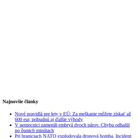
Najnovšie články
Nové pravidlá pre lety v EÚ: Za meškanie môžete získať až
600 eur, pribudnú aj ďalšie výhody
V nemocnici zamenili embryá dvoch párov. Chybu odhalili
po ôsmich minútach
Pri hraniciach NATO explodovala dronová bomba. Incident