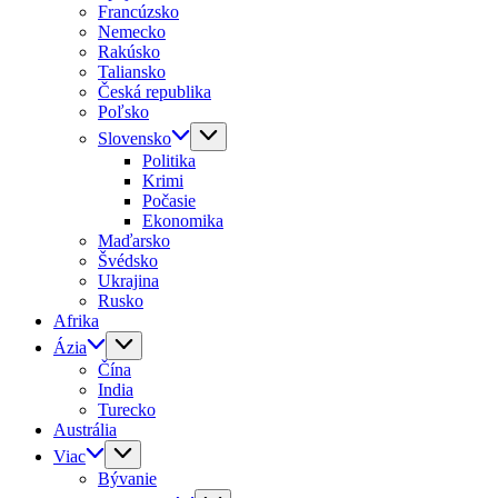
Francúzsko
Nemecko
Rakúsko
Taliansko
Česká republika
Poľsko
Slovensko
Politika
Krimi
Počasie
Ekonomika
Maďarsko
Švédsko
Ukrajina
Rusko
Afrika
Ázia
Čína
India
Turecko
Austrália
Viac
Bývanie