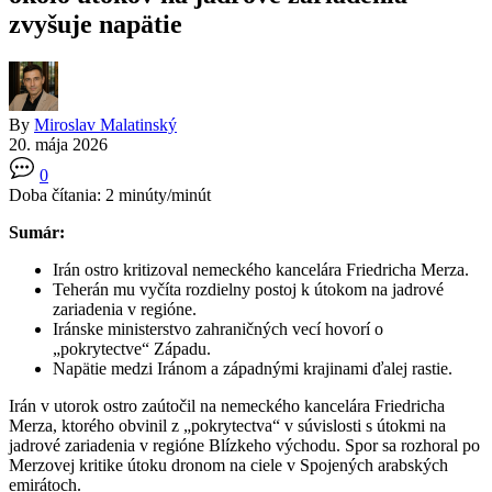
zvyšuje napätie
By
Miroslav Malatinský
20. mája 2026
0
Doba čítania:
2
minúty/minút
Sumár:
Irán ostro kritizoval nemeckého kancelára Friedricha Merza.
Teherán mu vyčíta rozdielny postoj k útokom na jadrové
zariadenia v regióne.
Iránske ministerstvo zahraničných vecí hovorí o
„pokrytectve“ Západu.
Napätie medzi Iránom a západnými krajinami ďalej rastie.
Irán v utorok ostro zaútočil na nemeckého kancelára Friedricha
Merza, ktorého obvinil z „pokrytectva“ v súvislosti s útokmi na
jadrové zariadenia v regióne Blízkeho východu. Spor sa rozhoral po
Merzovej kritike útoku dronom na ciele v Spojených arabských
emirátoch.