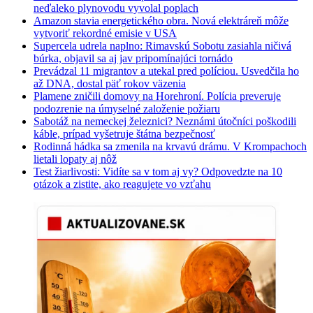
neďaleko plynovodu vyvolal poplach
Amazon stavia energetického obra. Nová elektráreň môže
vytvoriť rekordné emisie v USA
Supercela udrela naplno: Rimavskú Sobotu zasiahla ničivá
búrka, objavil sa aj jav pripomínajúci tornádo
Prevádzal 11 migrantov a utekal pred políciou. Usvedčila ho
až DNA, dostal päť rokov väzenia
Plamene zničili domovy na Horehroní. Polícia preveruje
podozrenie na úmyselné založenie požiaru
Sabotáž na nemeckej železnici? Neznámi útočníci poškodili
káble, prípad vyšetruje štátna bezpečnosť
Rodinná hádka sa zmenila na krvavú drámu. V Krompachoch
lietali lopaty aj nôž
Test žiarlivosti: Vidíte sa v tom aj vy? Odpovedzte na 10
otázok a zistite, ako reagujete vo vzťahu