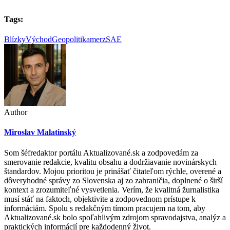
Tags:
BlízkyVýchod
Geopolitika
merz
SAE
Author
Miroslav Malatinský
Som šéfredaktor portálu Aktualizované.sk a zodpovedám za
smerovanie redakcie, kvalitu obsahu a dodržiavanie novinárskych
štandardov. Mojou prioritou je prinášať čitateľom rýchle, overené a
dôveryhodné správy zo Slovenska aj zo zahraničia, doplnené o širší
kontext a zrozumiteľné vysvetlenia. Verím, že kvalitná žurnalistika
musí stáť na faktoch, objektivite a zodpovednom prístupe k
informáciám. Spolu s redakčným tímom pracujem na tom, aby
Aktualizované.sk bolo spoľahlivým zdrojom spravodajstva, analýz a
praktických informácií pre každodenný život.