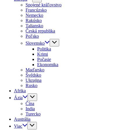
Spojené kráľovstvo
Francúzsko
Nemecko
Rakúsko
Taliansko
Česká republika
Poľsko
Slovensko
Politika
Krimi
Počasie
Ekonomika
Maďarsko
Švédsko
Ukrajina
Rusko
Afrika
Ázia
Čína
India
Turecko
Austrália
Viac