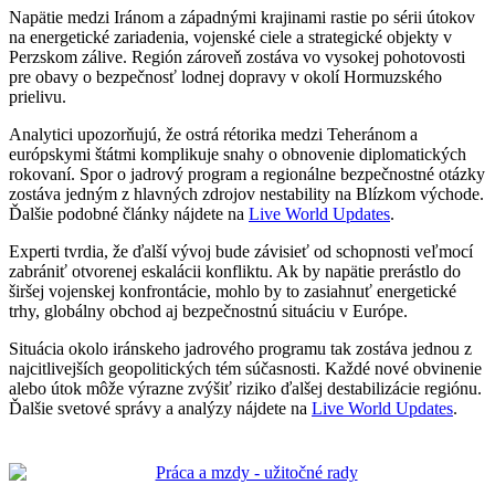
Napätie medzi Iránom a západnými krajinami rastie po sérii útokov
na energetické zariadenia, vojenské ciele a strategické objekty v
Perzskom zálive. Región zároveň zostáva vo vysokej pohotovosti
pre obavy o bezpečnosť lodnej dopravy v okolí Hormuzského
prielivu.
Analytici upozorňujú, že ostrá rétorika medzi Teheránom a
európskymi štátmi komplikuje snahy o obnovenie diplomatických
rokovaní. Spor o jadrový program a regionálne bezpečnostné otázky
zostáva jedným z hlavných zdrojov nestability na Blízkom východe.
Ďalšie podobné články nájdete na
Live World Updates
.
Experti tvrdia, že ďalší vývoj bude závisieť od schopnosti veľmocí
zabrániť otvorenej eskalácii konfliktu. Ak by napätie prerástlo do
širšej vojenskej konfrontácie, mohlo by to zasiahnuť energetické
trhy, globálny obchod aj bezpečnostnú situáciu v Európe.
Situácia okolo iránskeho jadrového programu tak zostáva jednou z
najcitlivejších geopolitických tém súčasnosti. Každé nové obvinenie
alebo útok môže výrazne zvýšiť riziko ďalšej destabilizácie regiónu.
Ďalšie svetové správy a analýzy nájdete na
Live World Updates
.