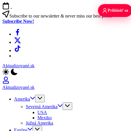
Skip
-
to
Prihlásiť sa
content
Subscribe to our newsletter & never miss our best posts.
Subscribe Now!
Facebook
X
TikTok
WhatsApp
Aktualizované.sk
Aktualizované.sk
Amerika
Severná Amerika
USA
Mexiko
Južná Amerika
Európa