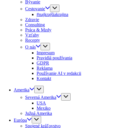
Bývanie
Cestovanie
#najkrajšiakrajina
Zdravie
Consulting
Práca & Mzdy
Vzťahy
Recepty
O nás
Impresum
Pravidlá používania
GDPR
Reklama
Používanie AI v redakcii
Kontakt
Amerika
Severná Amerika
USA
Mexiko
Južná Amerika
Európa
Spojené kráľovstvo