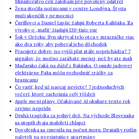
Ministerstvo čelí žalobám pre povolený odstrel
Žena útočila nožnicami v centre Londýna. Štyria
muži skončili v nemocnici
Čurillovci a Daniel Lipšic žalujú Roberta Kaliňáka. Za
výroky o „mafii“ žiadajú 130-tisíc eur
Šok v Grécku: Syn ukrýval telo otca v mrazničke viac
ako dva roky, aby poberal jeho dôchodok
Pracujete dobre, no vyšší plat stále neprichádza? 7
signálov, že možno zarábate menej, než by ste mali
Maďarsko čaká na dážď z Rakúska. O osude jadrovej
elektrárne Paks môžu rozhodnúť zrážky za
hranicami
Čo variť, keď už naozaj neviete? 7 jednoduchých
večerí, ktoré zachránia celý týždeň
Apple mení plány. Očakávané AI okuliare tento rok
zrejme neprídu
Druhá tragédia za jediný deň. Na východe Slovenska
sa utopili dvaja maloletí chlapci
Dovolenka sa zmenila na nočnú moru. Desiatky rodín
naleteli na neexistujúce apartmány