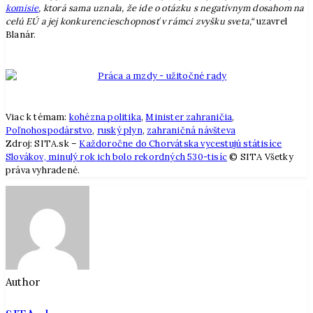
komisie
, ktorá sama uznala, že ide o otázku s negatívnym dosahom na
celú EÚ a jej konkurencieschopnosť v rámci zvyšku sveta,“
uzavrel
Blanár.
Viac k témam:
kohézna politika
,
Minister zahraničia
,
Poľnohospodárstvo
,
ruský plyn
,
zahraničná návšteva
Zdroj: SITA.sk –
Každoročne do Chorvátska vycestujú státisíce
Slovákov, minulý rok ich bolo rekordných 530-tisíc
© SITA Všetky
práva vyhradené.
Author