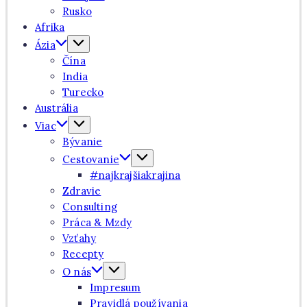
Rusko
Afrika
Ázia
Čína
India
Turecko
Austrália
Viac
Bývanie
Cestovanie
#najkrajšiakrajina
Zdravie
Consulting
Práca & Mzdy
Vzťahy
Recepty
O nás
Impresum
Pravidlá používania