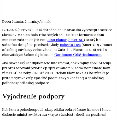
Doba čítania:
2
minúty/minút
17.4.2025 (SITA.sk) – Každoročne do Chorvátska vycestujú státisíce
Slovákov, vlani to bolo rekordných 530-tisíc. Informoval o tom
minister zahraničných vecí
Juraj Blanár
(
Smer-SD
), ktorý bol
súčasťou delegácie predsedu vlády
Roberta Fica
(Smer-SD) v rámci
oficiálnej návštevy v chorvátskom Záhrebe. Blanár sa tu stretol s
chorvátskym šéfom diplomacie
Gordanom Grlič-Radmanom
.
Ako slovenský šéf diplomacie informoval, obe krajiny spolupracujú
pri presadzovaní priorít v pripravovanom Viacročnom finančnom
rámci EÚ na roky 2028 až 2034. Cieľom Slovenska a Chorvátska je
pritom vyrokovať prijateľné podmienky v kohéznej a spoločnej
poľnohospodárskej podpore.
Vyjadrenie podpory
Kohézna a poľnohospodárska politika bola súčasne hlavnou témou
diskusie ministrov, ktorí sa v tejto súvislosti zhodli na posilnení