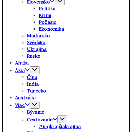
Slovensko
Politika
Krimi
Počasie
Ekonomika
Maďarsko
Švédsko
Ukrajina
Rusko
Afrika
Ázia
Čína
India
Turecko
Austrália
Viac
Bývanie
Cestovanie
#najkrajšiakrajina