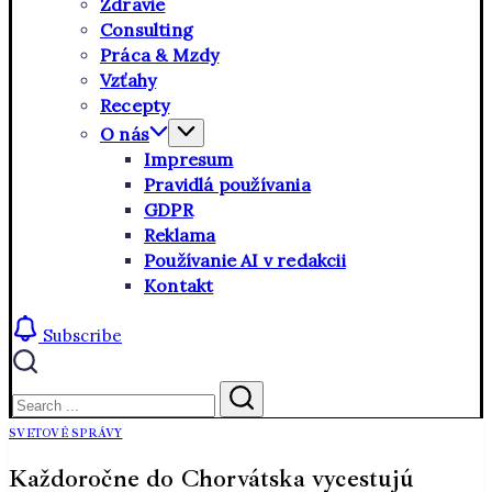
Zdravie
Consulting
Práca & Mzdy
Vzťahy
Recepty
O nás
Impresum
Pravidlá používania
GDPR
Reklama
Používanie AI v redakcii
Kontakt
Subscribe
Close
Search
Search
SVETOVÉ SPRÁVY
Každoročne do Chorvátska vycestujú