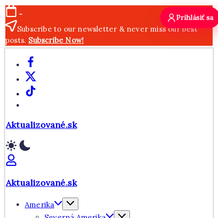
Skip
-
Prihlásiť sa
to
Subscribe to our newsletter & never miss our best
content
posts.
Subscribe Now!
Facebook
X
TikTok
WhatsApp
Aktualizované.sk
Aktualizované.sk
Amerika
Severná Amerika