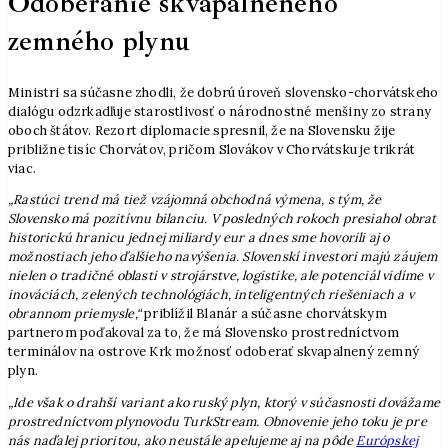
Odoberanie skvapalneného
zemného plynu
Ministri sa súčasne zhodli, že dobrú úroveň slovensko-chorvátskeho
dialógu odzrkadľuje starostlivosť o národnostné menšiny zo strany
oboch štátov. Rezort diplomacie spresnil, že na Slovensku žije
približne tisíc Chorvátov, pričom Slovákov v Chorvátsku je trikrát
viac.
„Rastúci trend má tiež vzájomná obchodná výmena, s tým, že
Slovensko má pozitívnu bilanciu. V posledných rokoch presiahol obrat
historickú hranicu jednej miliardy eur a dnes sme hovorili aj o
možnostiach jeho ďalšieho navýšenia. Slovenskí investori majú záujem
nielen o tradičné oblasti v strojárstve, logistike, ale potenciál vidíme v
inováciách, zelených technológiách, inteligentných riešeniach a v
obrannom priemysle,“
priblížil Blanár a súčasne chorvátskym
partnerom poďakoval za to, že má Slovensko prostredníctvom
terminálov na ostrove Krk možnosť odoberať skvapalnený zemný
plyn.
„Ide však o drahší variant ako ruský plyn, ktorý v súčasnosti dovážame
prostredníctvom plynovodu TurkStream. Obnovenie jeho toku je pre
nás naďalej prioritou, ako neustále apelujeme aj na pôde
Európskej