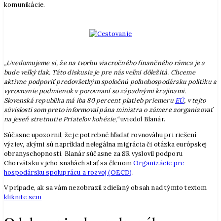
komunikácie.
„Uvedomujeme si, že na tvorbu viacročného finančného rámca je a
bude veľký tlak. Táto diskusia je pre nás veľmi dôležitá. Chceme
aktívne podporiť predovšetkým spoločnú poľnohospodársku politiku a
vyrovnanie podmienok v porovnaní so západnými krajinami.
Slovenská republika má iba 80 percent platieb priemeru
EÚ
, v tejto
súvislosti som preto informoval pána ministra o zámere zorganizovať
na jeseň stretnutie Priateľov kohézie,“
uviedol Blanár.
Súčasne upozornil, že je potrebné hľadať rovnováhu pri riešení
výziev, akými sú napríklad nelegálna migrácia či otázka európskej
obranyschopnosti. Blanár súčasne za SR vyslovil podporu
Chorvátsku v jeho snahách stať sa členom
Organizácie pre
hospodársku spoluprácu a rozvoj (OECD)
.
V prípade, ak sa vám nezobrazil zdieľaný obsah nad týmto textom
kliknite sem