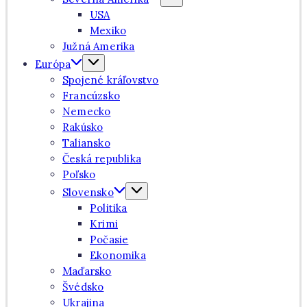
USA
Mexiko
Južná Amerika
Európa
Spojené kráľovstvo
Francúzsko
Nemecko
Rakúsko
Taliansko
Česká republika
Poľsko
Slovensko
Politika
Krimi
Počasie
Ekonomika
Maďarsko
Švédsko
Ukrajina