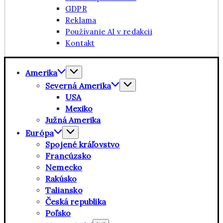
GDPR
Reklama
Používanie AI v redakcii
Kontakt
Amerika
Severná Amerika
USA
Mexiko
Južná Amerika
Európa
Spojené kráľovstvo
Francúzsko
Nemecko
Rakúsko
Taliansko
Česká republika
Poľsko