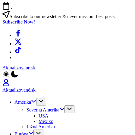
Skip
-
to
content
Subscribe to our newsletter & never miss our best posts.
Subscribe Now!
Facebook
X
TikTok
WhatsApp
Aktualizované.sk
Aktualizované.sk
Amerika
Severná Amerika
USA
Mexiko
Južná Amerika
Európa