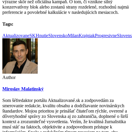
výrazne skôr než oficiálna kampaň. O tom, či vznikne silný
konzervatívny blok alebo zostanú strany rozdelené, rozhodnú najmä
preferencie a povolebné kalkulácie v nasledujúcich mesiacoch.
Tags:
AktualizovaneSK
HnutieSlovensko
MilanKrajniak
ProgresivneSloven
Author
Miroslav Malatinský
Som šéfredaktor portálu Aktualizované.sk a zodpovedám za
smerovanie redakcie, kvalitu obsahu a dodržiavanie novinárskych
štandardov. Mojou prioritou je prinášať čitateľom rýchle, overené a
dôveryhodné správy zo Slovenska aj zo zahraničia, doplnené o širší
kontext a zrozumiteľné vysvetlenia. Verím, že kvalitná žurnalistika
musí stáť na faktoch, objektivite a zodpovednom prístupe k