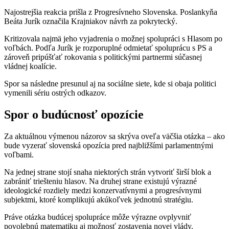
Najostrejšia reakcia prišla z Progresívneho Slovenska. Poslankyňa
Beáta Jurík označila Krajniakov návrh za pokrytecký.
Kritizovala najmä jeho vyjadrenia o možnej spolupráci s Hlasom po
voľbách. Podľa Jurík je rozporuplné odmietať spoluprácu s PS a
zároveň pripúšťať rokovania s politickými partnermi súčasnej
vládnej koalície.
Spor sa následne presunul aj na sociálne siete, kde si obaja politici
vymenili sériu ostrých odkazov.
Spor o budúcnosť opozície
Za aktuálnou výmenou názorov sa skrýva oveľa väčšia otázka – ako
bude vyzerať slovenská opozícia pred najbližšími parlamentnými
voľbami.
Na jednej strane stojí snaha niektorých strán vytvoriť širší blok a
zabrániť triešteniu hlasov. Na druhej strane existujú výrazné
ideologické rozdiely medzi konzervatívnymi a progresívnymi
subjektmi, ktoré komplikujú akúkoľvek jednotnú stratégiu.
Práve otázka budúcej spolupráce môže výrazne ovplyvniť
povolebnú matematiku aj možnosť zostavenia novej vlády.