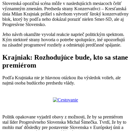
Slovenská opozičná scéna môže v nasledujúcich mesiacoch čeliť
významným zmenám. Predseda strany Konzervatívci – Kresťanská
únia Milan Krajniak prišiel s návrhom vytvoriť široký konzervatívny
blok, ktorý by podľa neho dokázal poraziť nielen Smer-SD, ale aj
Progresívne Slovensko.
Jeho návrh okamžite vyvolal reakcie naprieč politickým spektrom.
Kým niektoré strany hovoria o potrebe spolupráce, iné upozorňujú
na zásadné programové rozdiely a odmietajú predčasné spájanie.
Krajniak: Rozhodujúce bude, kto sa stane
premiérom
Podľa Krajniaka nie je hlavnou otázkou iba výsledok volieb, ale
najmä osoba budúceho predsedu vlády.
Politik opakovane vyjadril obavy z možnosti, že by sa premiérom
stal líder Progresívneho Slovenska Michal Šimečka. Tvrdí, že by to
mohlo mať dôsledky pre postavenie Slovenska v Európskej únii a