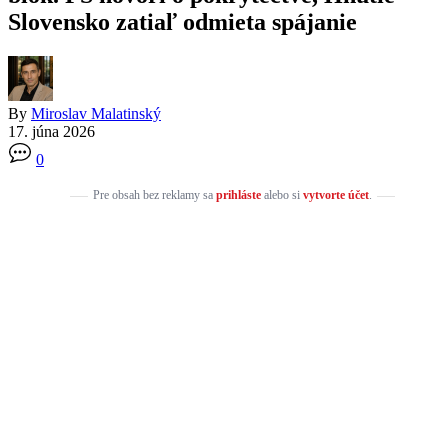
Slovensko zatiaľ odmieta spájanie
By
Miroslav Malatinský
17. júna 2026
0
Pre obsah bez reklamy sa
prihláste
alebo si
vytvorte účet
.