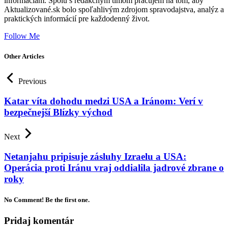
informáciám. Spolu s redakčným tímom pracujem na tom, aby
Aktualizované.sk bolo spoľahlivým zdrojom spravodajstva, analýz a
praktických informácií pre každodenný život.
Follow Me
Other Articles
Previous
Katar víta dohodu medzi USA a Iránom: Verí v
bezpečnejší Blízky východ
Next
Netanjahu pripisuje zásluhy Izraelu a USA:
Operácia proti Iránu vraj oddialila jadrové zbrane o
roky
No Comment! Be the first one.
Pridaj komentár