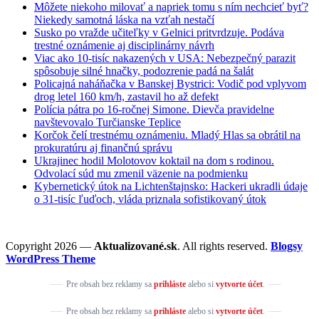
Môžete niekoho milovať a napriek tomu s ním nechcieť byť?
Niekedy samotná láska na vzťah nestačí
Susko po vražde učiteľky v Gelnici pritvrdzuje. Podáva
trestné oznámenie aj disciplinárny návrh
Viac ako 10-tisíc nakazených v USA: Nebezpečný parazit
spôsobuje silné hnačky, podozrenie padá na šalát
Policajná naháňačka v Banskej Bystrici: Vodič pod vplyvom
drog letel 160 km/h, zastavil ho až defekt
Polícia pátra po 16-ročnej Simone. Dievča pravidelne
navštevovalo Turčianske Teplice
Korčok čelí trestnému oznámeniu. Mladý Hlas sa obrátil na
prokuratúru aj finančnú správu
Ukrajinec hodil Molotovov koktail na dom s rodinou.
Odvolací súd mu zmenil väzenie na podmienku
Kybernetický útok na Lichtenštajnsko: Hackeri ukradli údaje
o 31-tisíc ľuďoch, vláda priznala sofistikovaný útok
Copyright 2026 —
Aktualizované.sk
. All rights reserved.
Blogsy
WordPress Theme
Pre obsah bez reklamy sa
prihláste
alebo si
vytvorte účet
.