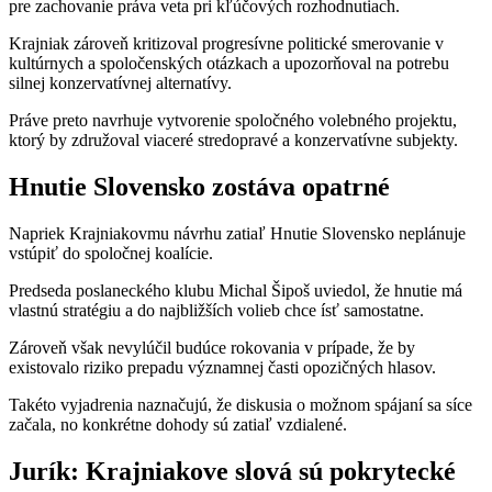
pre zachovanie práva veta pri kľúčových rozhodnutiach.
Krajniak zároveň kritizoval progresívne politické smerovanie v
kultúrnych a spoločenských otázkach a upozorňoval na potrebu
silnej konzervatívnej alternatívy.
Práve preto navrhuje vytvorenie spoločného volebného projektu,
ktorý by združoval viaceré stredopravé a konzervatívne subjekty.
Hnutie Slovensko zostáva opatrné
Napriek Krajniakovmu návrhu zatiaľ Hnutie Slovensko neplánuje
vstúpiť do spoločnej koalície.
Predseda poslaneckého klubu Michal Šipoš uviedol, že hnutie má
vlastnú stratégiu a do najbližších volieb chce ísť samostatne.
Zároveň však nevylúčil budúce rokovania v prípade, že by
existovalo riziko prepadu významnej časti opozičných hlasov.
Takéto vyjadrenia naznačujú, že diskusia o možnom spájaní sa síce
začala, no konkrétne dohody sú zatiaľ vzdialené.
Jurík: Krajniakove slová sú pokrytecké