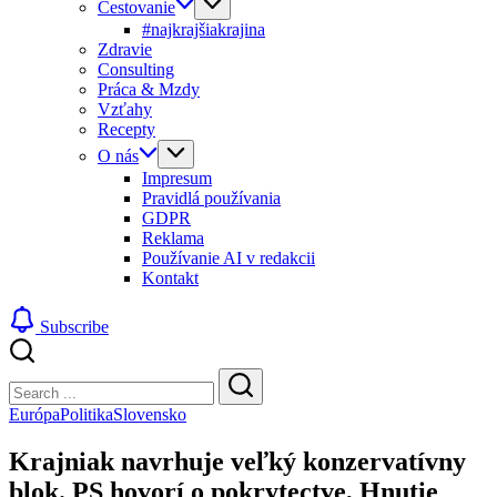
Cestovanie
#najkrajšiakrajina
Zdravie
Consulting
Práca & Mzdy
Vzťahy
Recepty
O nás
Impresum
Pravidlá používania
GDPR
Reklama
Používanie AI v redakcii
Kontakt
Subscribe
Close
Search
Search
Európa
Politika
Slovensko
Krajniak navrhuje veľký konzervatívny
blok. PS hovorí o pokrytectve, Hnutie