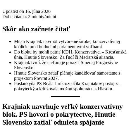
Updated on 16. júna 2026
Doba čítania:
2
minúty/minút
Skôr ako začnete čítať
Milan Krajniak navrhol vytvorenie širokej konzervatívnej
koalície pred budúcimi parlamentnými voľbami.
Do bloku by mohli patriť KDH, Konzervatívci – Kresťanská
únia, Hnutie Slovensko, Za ľudí či Maďarská aliancia.
Krajniak tvrdí, že cieľom je poraziť Smer aj Progresívne
Slovensko.
Hnutie Slovensko zatiaľ plánuje kandidovať samostatne s
projektom Prevrat 2027.
Poslankyňa PS Beáta Jurík označila Krajniakov postoj za
pokrytecký a kritizovala možnú spoluprácu s Hlasom.
Krajniak navrhuje veľký konzervatívny
blok. PS hovorí o pokrytectve, Hnutie
Slovensko zatiaľ odmieta spájanie