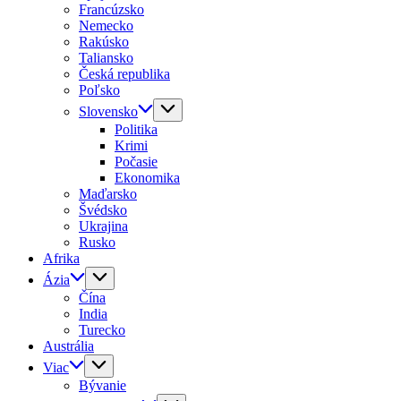
Francúzsko
Nemecko
Rakúsko
Taliansko
Česká republika
Poľsko
Slovensko
Politika
Krimi
Počasie
Ekonomika
Maďarsko
Švédsko
Ukrajina
Rusko
Afrika
Ázia
Čína
India
Turecko
Austrália
Viac
Bývanie