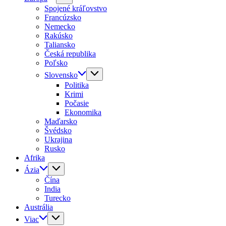
Spojené kráľovstvo
Francúzsko
Nemecko
Rakúsko
Taliansko
Česká republika
Poľsko
Slovensko
Politika
Krimi
Počasie
Ekonomika
Maďarsko
Švédsko
Ukrajina
Rusko
Afrika
Ázia
Čína
India
Turecko
Austrália
Viac