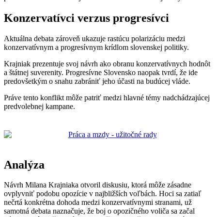
Konzervatívci verzus progresívci
Aktuálna debata zároveň ukazuje rastúcu polarizáciu medzi
konzervatívnym a progresívnym krídlom slovenskej politiky.
Krajniak prezentuje svoj návrh ako obranu konzervatívnych hodnôt
a štátnej suverenity. Progresívne Slovensko naopak tvrdí, že ide
predovšetkým o snahu zabrániť jeho účasti na budúcej vláde.
Práve tento konflikt môže patriť medzi hlavné témy nadchádzajúcej
predvolebnej kampane.
Analýza
Návrh Milana Krajniaka otvoril diskusiu, ktorá môže zásadne
ovplyvniť podobu opozície v najbližších voľbách. Hoci sa zatiaľ
nečrtá konkrétna dohoda medzi konzervatívnymi stranami, už
samotná debata naznačuje, že boj o opozičného voliča sa začal