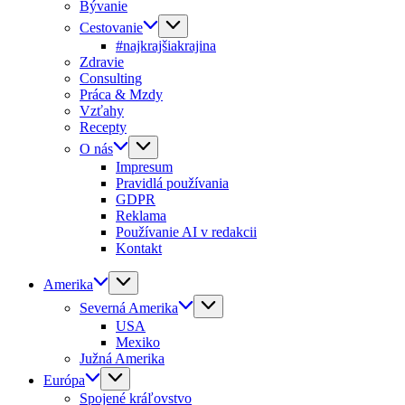
Bývanie
Cestovanie
#najkrajšiakrajina
Zdravie
Consulting
Práca & Mzdy
Vzťahy
Recepty
O nás
Impresum
Pravidlá používania
GDPR
Reklama
Používanie AI v redakcii
Kontakt
Amerika
Severná Amerika
USA
Mexiko
Južná Amerika
Európa
Spojené kráľovstvo