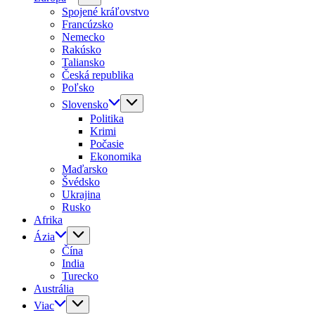
Spojené kráľovstvo
Francúzsko
Nemecko
Rakúsko
Taliansko
Česká republika
Poľsko
Slovensko
Politika
Krimi
Počasie
Ekonomika
Maďarsko
Švédsko
Ukrajina
Rusko
Afrika
Ázia
Čína
India
Turecko
Austrália
Viac