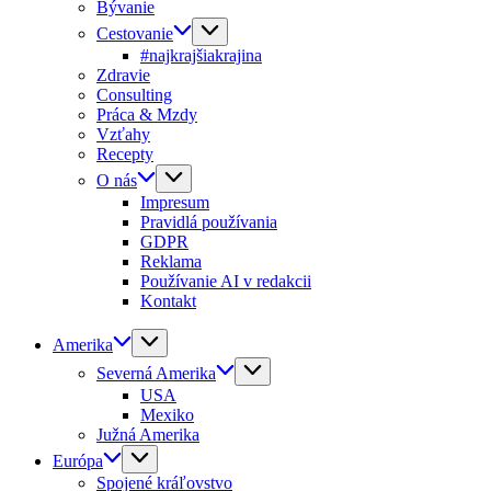
Bývanie
Cestovanie
#najkrajšiakrajina
Zdravie
Consulting
Práca & Mzdy
Vzťahy
Recepty
O nás
Impresum
Pravidlá používania
GDPR
Reklama
Používanie AI v redakcii
Kontakt
Amerika
Severná Amerika
USA
Mexiko
Južná Amerika
Európa
Spojené kráľovstvo