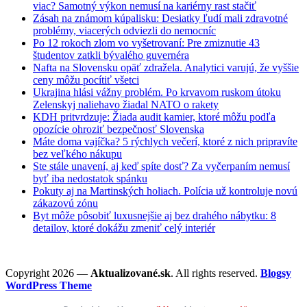
viac? Samotný výkon nemusí na kariérny rast stačiť
Zásah na známom kúpalisku: Desiatky ľudí mali zdravotné
problémy, viacerých odviezli do nemocníc
Po 12 rokoch zlom vo vyšetrovaní: Pre zmiznutie 43
študentov zatkli bývalého guvernéra
Nafta na Slovensku opäť zdražela. Analytici varujú, že vyššie
ceny môžu pocítiť všetci
Ukrajina hlási vážny problém. Po krvavom ruskom útoku
Zelenskyj naliehavo žiadal NATO o rakety
KDH pritvrdzuje: Žiada audit kamier, ktoré môžu podľa
opozície ohroziť bezpečnosť Slovenska
Máte doma vajíčka? 5 rýchlych večerí, ktoré z nich pripravíte
bez veľkého nákupu
Ste stále unavení, aj keď spíte dosť? Za vyčerpaním nemusí
byť iba nedostatok spánku
Pokuty aj na Martinských holiach. Polícia už kontroluje novú
zákazovú zónu
Byt môže pôsobiť luxusnejšie aj bez drahého nábytku: 8
detailov, ktoré dokážu zmeniť celý interiér
Copyright 2026 —
Aktualizované.sk
. All rights reserved.
Blogsy
WordPress Theme