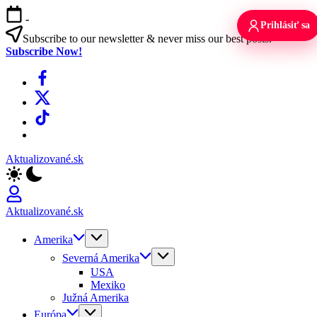
Skip
-
to
Prihlásiť sa
content
Subscribe to our newsletter & never miss our best posts.
Subscribe Now!
Facebook
X
TikTok
WhatsApp
Aktualizované.sk
Aktualizované.sk
Amerika
Severná Amerika
USA
Mexiko
Južná Amerika
Európa