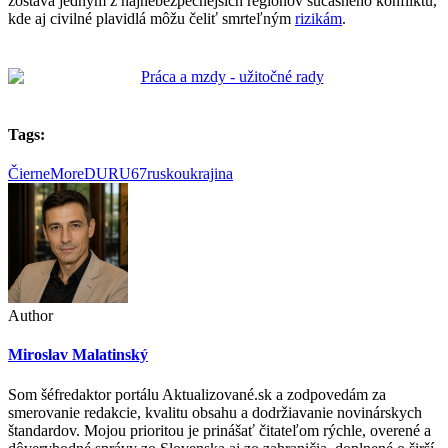
zostáva jedným z najnebezpečnejších regiónov súčasného konfliktu,
kde aj civilné plavidlá môžu čeliť smrteľným
rizikám
.
Tags:
ČierneMore
DURU67
rusko
ukrajina
Author
Miroslav Malatinský
Som šéfredaktor portálu Aktualizované.sk a zodpovedám za
smerovanie redakcie, kvalitu obsahu a dodržiavanie novinárskych
štandardov. Mojou prioritou je prinášať čitateľom rýchle, overené a