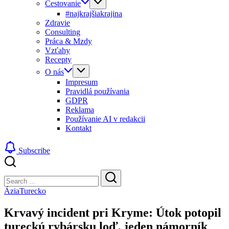
Cestovanie
#najkrajšiakrajina
Zdravie
Consulting
Práca & Mzdy
Vzťahy
Recepty
O nás
Impresum
Pravidlá používania
GDPR
Reklama
Používanie AI v redakcii
Kontakt
Subscribe
Close
Search
Search
Ázia
Turecko
Krvavý incident pri Kryme: Útok potopil
tureckú rybársku loď, jeden námorník