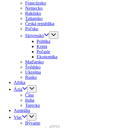
Francúzsko
Nemecko
Rakúsko
Taliansko
Česká republika
Poľsko
Slovensko
Politika
Krimi
Počasie
Ekonomika
Maďarsko
Švédsko
Ukrajina
Rusko
Afrika
Ázia
Čína
India
Turecko
Austrália
Viac
Bývanie