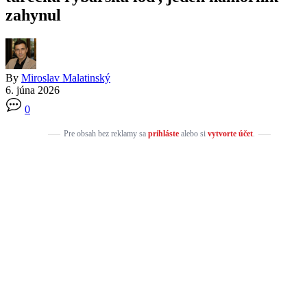
zahynul
By
Miroslav Malatinský
6. júna 2026
0
Pre obsah bez reklamy sa
prihláste
alebo si
vytvorte účet
.