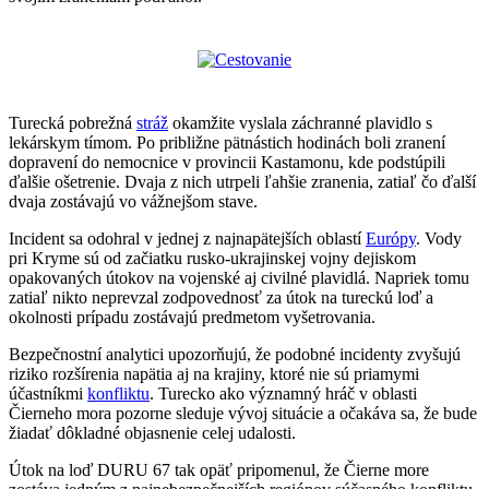
Turecká pobrežná
stráž
okamžite vyslala záchranné plavidlo s
lekárskym tímom. Po približne pätnástich hodinách boli zranení
dopravení do nemocnice v provincii Kastamonu, kde podstúpili
ďalšie ošetrenie. Dvaja z nich utrpeli ľahšie zranenia, zatiaľ čo ďalší
dvaja zostávajú vo vážnejšom stave.
Incident sa odohral v jednej z najnapätejších oblastí
Európy
. Vody
pri Kryme sú od začiatku rusko-ukrajinskej vojny dejiskom
opakovaných útokov na vojenské aj civilné plavidlá. Napriek tomu
zatiaľ nikto neprevzal zodpovednosť za útok na tureckú loď a
okolnosti prípadu zostávajú predmetom vyšetrovania.
Bezpečnostní analytici upozorňujú, že podobné incidenty zvyšujú
riziko rozšírenia napätia aj na krajiny, ktoré nie sú priamymi
účastníkmi
konfliktu
. Turecko ako významný hráč v oblasti
Čierneho mora pozorne sleduje vývoj situácie a očakáva sa, že bude
žiadať dôkladné objasnenie celej udalosti.
Útok na loď DURU 67 tak opäť pripomenul, že Čierne more