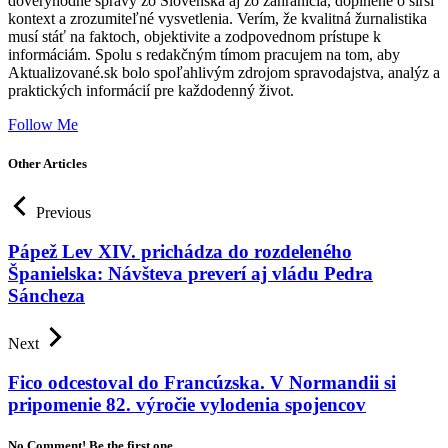
dôveryhodné správy zo Slovenska aj zo zahraničia, doplnené o širší
kontext a zrozumiteľné vysvetlenia. Verím, že kvalitná žurnalistika
musí stáť na faktoch, objektivite a zodpovednom prístupe k
informáciám. Spolu s redakčným tímom pracujem na tom, aby
Aktualizované.sk bolo spoľahlivým zdrojom spravodajstva, analýz a
praktických informácií pre každodenný život.
Follow Me
Other Articles
Previous
Pápež Lev XIV. prichádza do rozdeleného
Španielska: Návšteva preverí aj vládu Pedra
Sáncheza
Next
Fico odcestoval do Francúzska. V Normandii si
pripomenie 82. výročie vylodenia spojencov
No Comment! Be the first one.