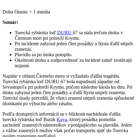
Doba čítania:
< 1
minúta
Sumár:
Turecká rybárska loď
DURU
67 sa stala terčom útoku v
Čiernom mori pri pobreží Krymu.
Pri incidente zahynul jeden člen posádky a štyria ďalší utrpeli
zranenia.
Plavidlo sa po útoku potopilo.
Okolnosti útoku a zodpovednosť za incident zatiaľ zostávajú
nejasné.
Napätie v oblasti Čierneho mora si vyžiadalo ďalšiu tragédiu.
Turecká rybárska loď DURU 67 bola napadnutá západne od
Sevastopoľa pri pobreží Krymu, pričom následne klesla ku dnu. Pri
útoku zahynul jeden člen posádky a ďalší štyria utrpeli zranenia.
Turecké úrady potvrdili, že všetci zranení utrpeli zranenia spôsobené
úlomkami po výbuchu alebo zásahu.
Podľa dostupných informácií sa v blízkosti nachádzala ďalšia
turecká rybárska loď Burak
Kaya
, ktorej posádka pomohla
zachrániť zranených námorníkov z potápajúceho sa plavidla. Jeden
z vážne zranených mužov však počas transportu späť do Turecka
svojim zraneniam podľahol.