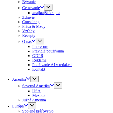
Bývanie
Cestovanie
#najkrajšiakrajina
Zdravie
Consulting
Práca & Mzdy
Vzťahy
Recepty
O nás
Impresum
Pravidlá používania
GDPR
Reklama
Používanie AI v redakcii
Kontakt
Amerika
Severná Amerika
USA
Mexiko
Južná Amerika
Európa
Spojené kráľovstvo