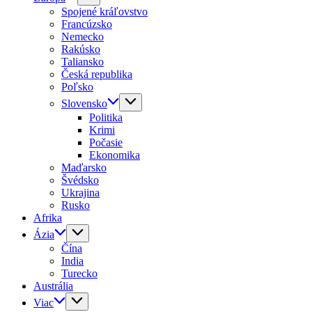
Spojené kráľovstvo
Francúzsko
Nemecko
Rakúsko
Taliansko
Česká republika
Poľsko
Slovensko
Politika
Krimi
Počasie
Ekonomika
Maďarsko
Švédsko
Ukrajina
Rusko
Afrika
Ázia
Čína
India
Turecko
Austrália
Viac