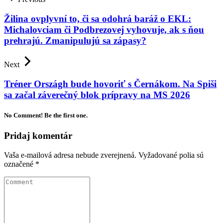
Žilina ovplyvní to, či sa odohrá baráž o EKL:
Michalovciam či Podbrezovej vyhovuje, ak s ňou
prehrajú. Zmanipulujú sa zápasy?
Next
Tréner Országh bude hovoriť s Černákom. Na Spiši
sa začal záverečný blok prípravy na MS 2026
No Comment! Be the first one.
Pridaj komentár
Vaša e-mailová adresa nebude zverejnená.
Vyžadované polia sú
označené
*