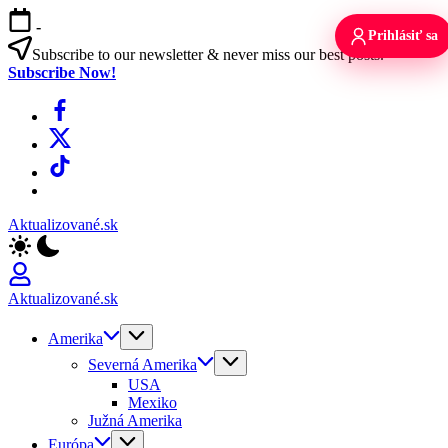
Skip
-
to
Prihlásiť sa
content
Subscribe to our newsletter & never miss our best posts.
Subscribe Now!
Facebook
X
TikTok
WhatsApp
Aktualizované.sk
Aktualizované.sk
Amerika
Severná Amerika
USA
Mexiko
Južná Amerika
Európa