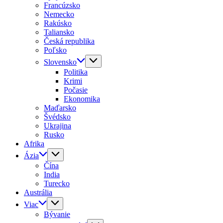
Francúzsko
Nemecko
Rakúsko
Taliansko
Česká republika
Poľsko
Slovensko
Politika
Krimi
Počasie
Ekonomika
Maďarsko
Švédsko
Ukrajina
Rusko
Afrika
Ázia
Čína
India
Turecko
Austrália
Viac
Bývanie