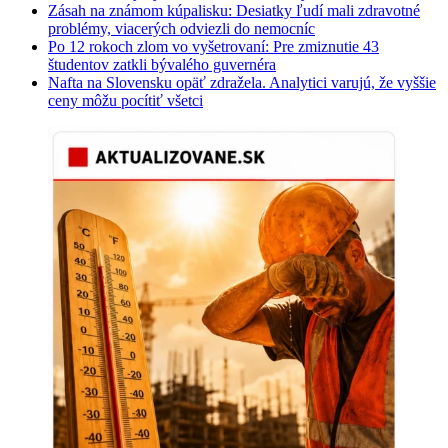
Zásah na známom kúpalisku: Desiatky ľudí mali zdravotné
problémy, viacerých odviezli do nemocníc
Po 12 rokoch zlom vo vyšetrovaní: Pre zmiznutie 43
študentov zatkli bývalého guvernéra
Nafta na Slovensku opäť zdražela. Analytici varujú, že vyššie
ceny môžu pocítiť všetci