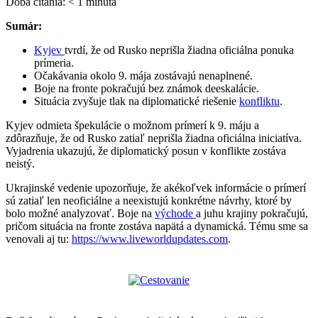
Doba čítania:
< 1
minúta
Sumár:
Kyjev
tvrdí, že od Rusko neprišla žiadna oficiálna ponuka
prímeria.
Očakávania okolo 9. mája zostávajú nenaplnené.
Boje na fronte pokračujú bez známok deeskalácie.
Situácia zvyšuje tlak na diplomatické riešenie
konfliktu
.
Kyjev odmieta špekulácie o možnom prímerí k 9. máju a
zdôrazňuje, že od Rusko zatiaľ neprišla žiadna oficiálna iniciatíva.
Vyjadrenia ukazujú, že diplomatický posun v konflikte zostáva
neistý.
Ukrajinské vedenie upozorňuje, že akékoľvek informácie o prímerí
sú zatiaľ len neoficiálne a neexistujú konkrétne návrhy, ktoré by
bolo možné analyzovať. Boje na
východe
a juhu krajiny pokračujú,
pričom situácia na fronte zostáva napätá a dynamická. Tému sme sa
venovali aj tu:
https://www.liveworldupdates.com
.