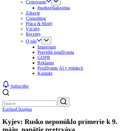
Cestovanie
#najkrajšiakrajina
Zdravie
Consulting
Práca & Mzdy
Vzťahy
Recepty
O nás
Impresum
Pravidlá používania
GDPR
Reklama
Používanie AI v redakcii
Kontakt
Subscribe
Close
Search
Search
Európa
Ukrajina
Kyjev: Rusko neponúklo prímerie k 9.
máju, napätie pretrváva