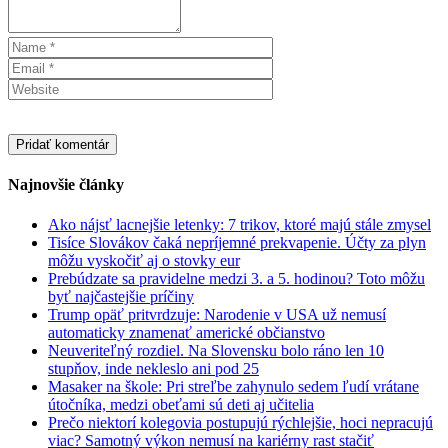
Najnovšie články
Ako nájsť lacnejšie letenky: 7 trikov, ktoré majú stále zmysel
Tisíce Slovákov čaká nepríjemné prekvapenie. Účty za plyn
môžu vyskočiť aj o stovky eur
Prebúdzate sa pravidelne medzi 3. a 5. hodinou? Toto môžu
byť najčastejšie príčiny
Trump opäť pritvrdzuje: Narodenie v USA už nemusí
automaticky znamenať americké občianstvo
Neuveriteľný rozdiel. Na Slovensku bolo ráno len 10
stupňov, inde nekleslo ani pod 25
Masaker na škole: Pri streľbe zahynulo sedem ľudí vrátane
útočníka, medzi obeťami sú deti aj učitelia
Prečo niektorí kolegovia postupujú rýchlejšie, hoci nepracujú
viac? Samotný výkon nemusí na kariérny rast stačiť