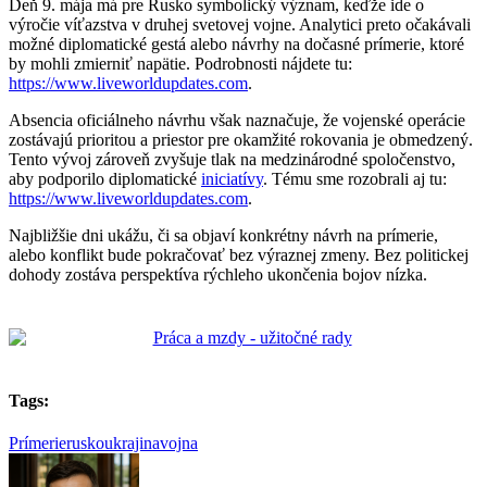
Deň 9. mája má pre Rusko symbolický význam, keďže ide o
výročie víťazstva v druhej svetovej vojne. Analytici preto očakávali
možné diplomatické gestá alebo návrhy na dočasné prímerie, ktoré
by mohli zmierniť napätie. Podrobnosti nájdete tu:
https://www.liveworldupdates.com
.
Absencia oficiálneho návrhu však naznačuje, že vojenské operácie
zostávajú prioritou a priestor pre okamžité rokovania je obmedzený.
Tento vývoj zároveň zvyšuje tlak na medzinárodné spoločenstvo,
aby podporilo diplomatické
iniciatívy
. Tému sme rozobrali aj tu:
https://www.liveworldupdates.com
.
Najbližšie dni ukážu, či sa objaví konkrétny návrh na prímerie,
alebo konflikt bude pokračovať bez výraznej zmeny. Bez politickej
dohody zostáva perspektíva rýchleho ukončenia bojov nízka.
Tags:
Prímerie
rusko
ukrajina
vojna