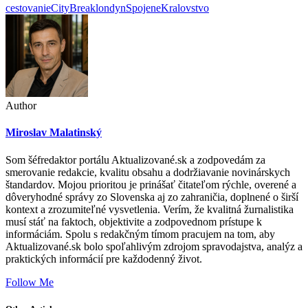
cestovanie
CityBreak
londyn
SpojeneKralovstvo
Author
Miroslav Malatinský
Som šéfredaktor portálu Aktualizované.sk a zodpovedám za
smerovanie redakcie, kvalitu obsahu a dodržiavanie novinárskych
štandardov. Mojou prioritou je prinášať čitateľom rýchle, overené a
dôveryhodné správy zo Slovenska aj zo zahraničia, doplnené o širší
kontext a zrozumiteľné vysvetlenia. Verím, že kvalitná žurnalistika
musí stáť na faktoch, objektivite a zodpovednom prístupe k
informáciám. Spolu s redakčným tímom pracujem na tom, aby
Aktualizované.sk bolo spoľahlivým zdrojom spravodajstva, analýz a
praktických informácií pre každodenný život.
Follow Me