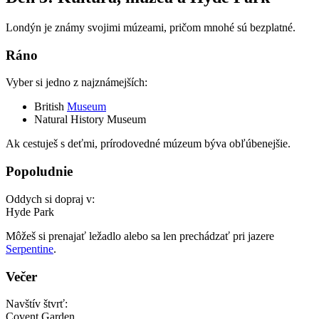
Londýn je známy svojimi múzeami, pričom mnohé sú bezplatné.
Ráno
Vyber si jedno z najznámejších:
British
Museum
Natural History Museum
Ak cestuješ s deťmi, prírodovedné múzeum býva obľúbenejšie.
Popoludnie
Oddych si dopraj v:
Hyde Park
Môžeš si prenajať ležadlo alebo sa len prechádzať pri jazere
Serpentine
.
Večer
Navštív štvrť:
Covent Garden