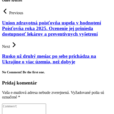
Other Articles
Previous
Union zdravotná poisťovňa uspela v hodnotení
Poisťovňa roka 2025. Ocenenie jej priniesla
dostupnosť lekárov a preventívnych vyšetrení
Next
Rusko už druhý mesiac po sebe prichádza na
Ukrajine o viac územia, než dobyje
No Comment! Be the first one.
Pridaj komentár
Vaša e-mailová adresa nebude zverejnená.
Vyžadované polia sú
označené
*