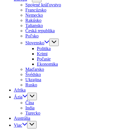
Spojené kráľovstvo
Francúzsko
Nemecko
Rakúsko
Taliansko
Česká republika
Poľsko
Slovensko
Politika
Krimi
Počasie
Ekonomika
Maďarsko
Švédsko
Ukrajina
Rusko
Afrika
Ázia
Čína
India
Turecko
Austrália
Viac