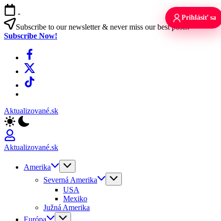
Skip
-
to
Prihlásiť sa
content
Subscribe to our newsletter & never miss our best posts.
Subscribe Now!
Facebook
X
TikTok
WhatsApp
Aktualizované.sk
Aktualizované.sk
Amerika
Severná Amerika
USA
Mexiko
Južná Amerika
Európa