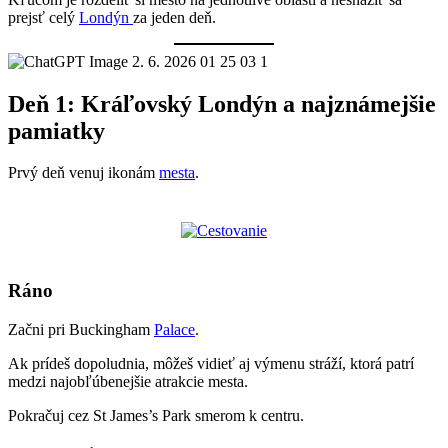
prejsť celý
Londýn
za jeden deň.
Deň 1: Kráľovský Londýn a najznámejšie
pamiatky
Prvý deň venuj ikonám
mesta
.
Ráno
Začni pri Buckingham
Palace
.
Ak prídeš dopoludnia, môžeš vidieť aj výmenu stráží, ktorá patrí
medzi najobľúbenejšie atrakcie mesta.
Pokračuj cez St James’s Park smerom k centru.