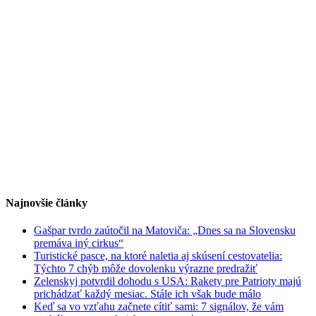
Najnovšie články
Gašpar tvrdo zaútočil na Matoviča: „Dnes sa na Slovensku
premáva iný cirkus“
Turistické pasce, na ktoré naletia aj skúsení cestovatelia:
Týchto 7 chýb môže dovolenku výrazne predražiť
Zelenskyj potvrdil dohodu s USA: Rakety pre Patrioty majú
prichádzať každý mesiac. Stále ich však bude málo
Keď sa vo vzťahu začnete cítiť sami: 7 signálov, že vám