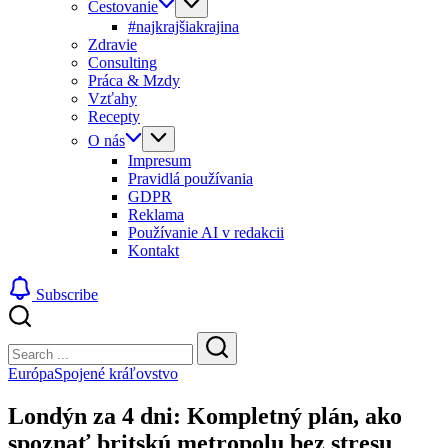
Cestovanie
#najkrajšiakrajina
Zdravie
Consulting
Práca & Mzdy
Vzťahy
Recepty
O nás
Impresum
Pravidlá používania
GDPR
Reklama
Používanie AI v redakcii
Kontakt
Subscribe
Close
Search
Search
Európa
Spojené kráľovstvo
Londýn za 4 dni: Kompletný plán, ako
spoznať britskú metropolu bez stresu