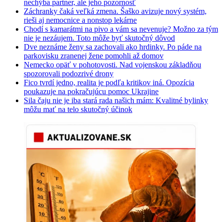
nechýba partner, ale jeho pozornosť
Záchranky čaká veľká zmena. Šaško avizuje nový systém,
rieši aj nemocnice a nonstop lekárne
Chodí s kamarátmi na pivo a vám sa nevenuje? Možno za tým
nie je nezáujem. Toto môže byť skutočný dôvod
Dve neznáme ženy sa zachovali ako hrdinky. Po páde na
parkovisku zranenej žene pomohli až domov
Nemecko opäť v pohotovosti. Nad vojenskou základňou
spozorovali podozrivé drony
Fico tvrdí jedno, realita je podľa kritikov iná. Opozícia
poukazuje na pokračujúcu pomoc Ukrajine
Sila čaju nie je iba stará rada našich mám: Kvalitné bylinky
môžu mať na telo skutočný účinok