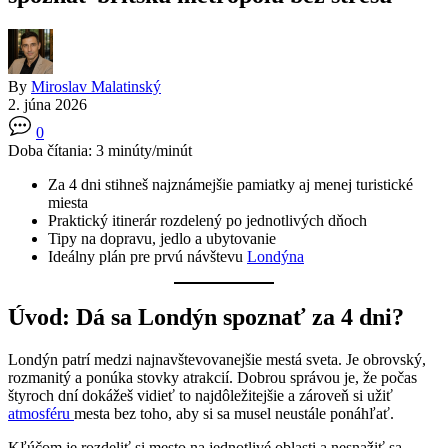
By
Miroslav Malatinský
2. júna 2026
0
Doba čítania:
3
minúty/minút
Za 4 dni stihneš najznámejšie pamiatky aj menej turistické
miesta
Praktický itinerár rozdelený po jednotlivých dňoch
Tipy na dopravu, jedlo a ubytovanie
Ideálny plán pre prvú návštevu
Londýna
Úvod: Dá sa Londýn spoznať za 4 dni?
Londýn patrí medzi najnavštevovanejšie mestá sveta. Je obrovský,
rozmanitý a ponúka stovky atrakcií. Dobrou správou je, že počas
štyroch dní dokážeš vidieť to najdôležitejšie a zároveň si užiť
atmosféru
mesta bez toho, aby si sa musel neustále ponáhľať.
Kľúčom je rozdeliť si mesto na jednotlivé oblasti a nesnažiť sa