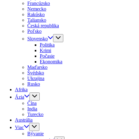
Francúzsko
Nemecko
Rakúsko
Taliansko
Česká republika
Poľsko
Slovensko
Politika
Krimi
Počasie
Ekonomika
Maďarsko
Švédsko
Ukrajina
Rusko
Afrika
Ázia
Čína
India
Turecko
Austrália
Viac
Bývanie