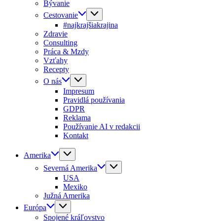
Bývanie
Cestovanie
#najkrajšiakrajina
Zdravie
Consulting
Práca & Mzdy
Vzťahy
Recepty
O nás
Impresum
Pravidlá používania
GDPR
Reklama
Používanie AI v redakcii
Kontakt
Amerika
Severná Amerika
USA
Mexiko
Južná Amerika
Európa
Spojené kráľovstvo