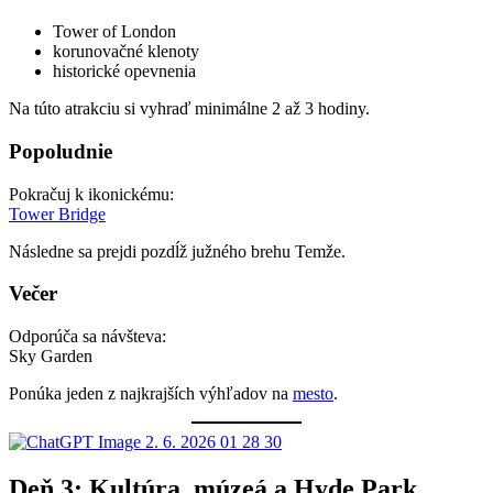
Tower of London
korunovačné klenoty
historické opevnenia
Na túto atrakciu si vyhraď minimálne 2 až 3 hodiny.
Popoludnie
Pokračuj k ikonickému:
Tower Bridge
Následne sa prejdi pozdĺž južného brehu Temže.
Večer
Odporúča sa návšteva:
Sky Garden
Ponúka jeden z najkrajších výhľadov na
mesto
.
Deň 3: Kultúra, múzeá a Hyde Park