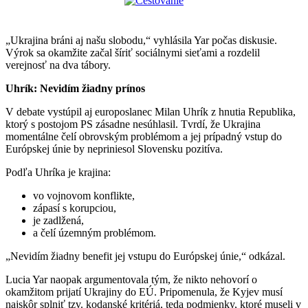
„Ukrajina bráni aj našu slobodu,“ vyhlásila Yar počas diskusie.
Výrok sa okamžite začal šíriť sociálnymi sieťami a rozdelil
verejnosť na dva tábory.
Uhrík: Nevidím žiadny prínos
V debate vystúpil aj europoslanec Milan Uhrík z hnutia Republika,
ktorý s postojom PS zásadne nesúhlasil. Tvrdí, že Ukrajina
momentálne čelí obrovským problémom a jej prípadný vstup do
Európskej únie by nepriniesol Slovensku pozitíva.
Podľa Uhríka je krajina:
vo vojnovom konflikte,
zápasí s korupciou,
je zadlžená,
a čelí územným problémom.
„Nevidím žiadny benefit jej vstupu do Európskej únie,“ odkázal.
Lucia Yar naopak argumentovala tým, že nikto nehovorí o
okamžitom prijatí Ukrajiny do EÚ. Pripomenula, že Kyjev musí
najskôr splniť tzv. kodanské kritériá, teda podmienky, ktoré museli v