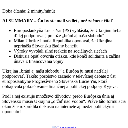
Doba čítania:
2
minúty/minút
AI SUMMARY – Čo by ste mali vedieť, než začnete čítať
Europoslankyňa Lucia Yar (PS) vyhlásila, že Ukrajinu treba
ďalej podporovať, pretože „bráni aj našu slobodu“
Milan Uhrík z hnutia Republika oponoval, že Ukrajina
neprináša Slovensku žiadny benefit
Výroky vyvolali silné reakcie na sociálnych sieťach
Diskusia opäť otvorila otázku, kde končí solidarita a začína
únava z financovania vojny
Ukrajina „bráni aj našu slobodu“ a Európa ju musí naďalej
podporovať. Takéto posolstvo zaznelo v televíznej debate z úst
europoslankyne Progresívneho Slovenska Lucie Yar, ktorá
obhajovala pokračovanie finančnej a politickej podpory Kyjeva.
Podľa nej existuje množstvo dôvodov, prečo Európska únia aj
Slovensko musia Ukrajinu „držať nad vodou“. Práve táto formulácia
okamžite rozprúdila diskusiu na internete aj medzi politickými
oponentmi.