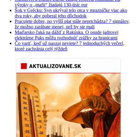
výroky o „mafii“ žiadajú 130-tisíc eur
Šok v Grécku: Syn ukrýval telo otca v mrazničke viac ako
dva roky, aby poberal jeho dôchodok
Pracujete dobre, no vyšší plat stále neprichádza? 7 signálov,
že možno zarábate menej, než by ste mali
Maďarsko čaká na dážď z Rakúska. O osude jadrovej
elektrárne Paks môžu rozhodnúť zrážky za hranicami
Čo variť, keď už naozaj neviete? 7 jednoduchých večerí,
ktoré zachránia celý týždeň