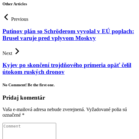
Other Articles
Previous
Putinov plán so Schröderom vyvolal v EÚ poplach:
Brusel varuje pred vplyvom Moskvy
Next
Kyjev po skončení trojdňového prímeria opäť čelil
útokom ruských dronov
No Comment! Be the first one.
Pridaj komentár
Vaša e-mailová adresa nebude zverejnená.
Vyžadované polia sú
označené
*