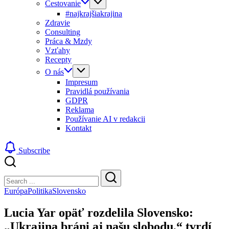
Cestovanie
#najkrajšiakrajina
Zdravie
Consulting
Práca & Mzdy
Vzťahy
Recepty
O nás
Impresum
Pravidlá používania
GDPR
Reklama
Používanie AI v redakcii
Kontakt
Subscribe
Close
Search
Search
Európa
Politika
Slovensko
Lucia Yar opäť rozdelila Slovensko:
„Ukrajina bráni aj našu slobodu,“ tvrdí