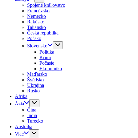
Spojené kráľovstvo
Francúzsko
Nemecko
Rakúsko
Taliansko
Česká republika
Poľsko
Slovensko
Politika
Krimi
Počasie
Ekonomika
Maďarsko
Švédsko
Ukrajina
Rusko
Afrika
Ázia
Čína
India
Turecko
Austrália
Viac