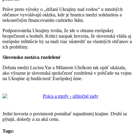
Práve preto výroky o „držaní Ukrajiny nad vodou“ u mnohých
občanov vyvolávajú otázku, kde je hranica medzi solidaritou a
nekonečným financovaním cudzieho štátu.
Podporovatelia Ukrajiny tvrdia, že ide o obranu európskej
bezpečnosti a hodnôt. Kritici naopak hovoria, že slovenská vláda aj
európske inštitúcie by sa mali viac sústrediť na vlastných občanov a
ich problémy.
Slovensko zostáva rozdelené
Debata medzi Luciou Yar a Milanom Uhríkom tak opäť ukázala,
ako výrazne je slovenská spoločnosť rozdelená v pohľade na vojnu
na Ukrajine aj budúcnosť Európskej únie.
Jedni hovoria o povinnosti pomáhať napadnutej krajine. Druhí sa
pýtajú, dokedy a za akú cenu.
Tags: