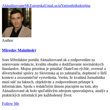
AktualizovaneSK
EuropskaUnia
LuciaYar
ps
uhrik
ukrajina
Author
Miroslav Malatinský
Som šéfredaktor portálu Aktualizované.sk a zodpovedám za
smerovanie redakcie, kvalitu obsahu a dodržiavanie novinárskych
štandardov. Mojou prioritou je prinášať čitateľom rýchle, overené a
dôveryhodné správy zo Slovenska aj zo zahraničia, doplnené o širší
kontext a zrozumiteľné vysvetlenia. Verím, že kvalitná žurnalistika
musí stáť na faktoch, objektivite a zodpovednom prístupe k
informáciám. Spolu s redakčným tímom pracujem na tom, aby
Aktualizované.sk bolo spoľahlivým zdrojom spravodajstva, analýz a
praktických informácií pre každodenný život.
Follow Me