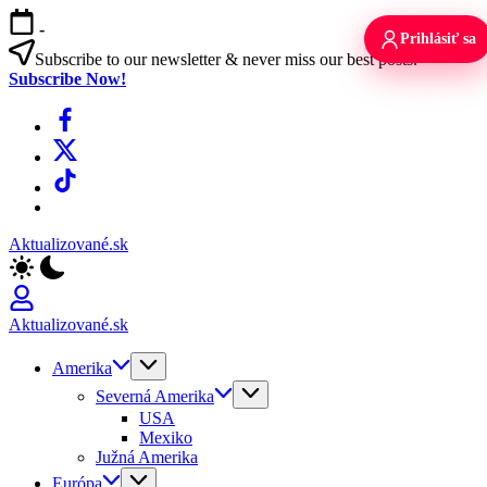
Skip
-
to
Prihlásiť sa
content
Subscribe to our newsletter & never miss our best posts.
Subscribe Now!
Facebook
X
TikTok
WhatsApp
Aktualizované.sk
Aktualizované.sk
Amerika
Severná Amerika
USA
Mexiko
Južná Amerika
Európa