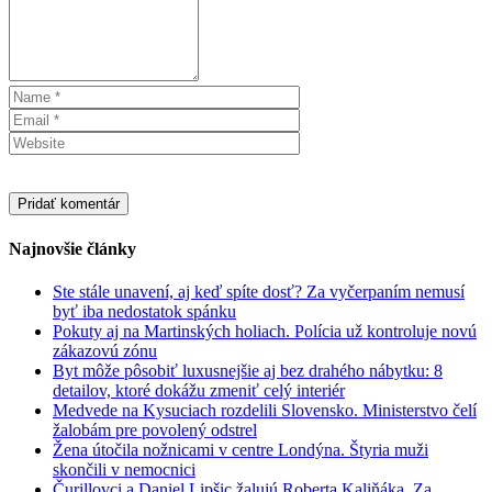
Najnovšie články
Ste stále unavení, aj keď spíte dosť? Za vyčerpaním nemusí
byť iba nedostatok spánku
Pokuty aj na Martinských holiach. Polícia už kontroluje novú
zákazovú zónu
Byt môže pôsobiť luxusnejšie aj bez drahého nábytku: 8
detailov, ktoré dokážu zmeniť celý interiér
Medvede na Kysuciach rozdelili Slovensko. Ministerstvo čelí
žalobám pre povolený odstrel
Žena útočila nožnicami v centre Londýna. Štyria muži
skončili v nemocnici
Čurillovci a Daniel Lipšic žalujú Roberta Kaliňáka. Za