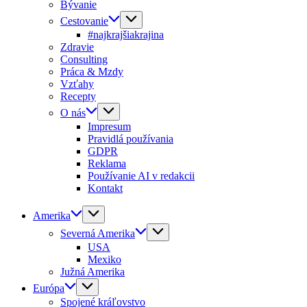
Bývanie
Cestovanie
#najkrajšiakrajina
Zdravie
Consulting
Práca & Mzdy
Vzťahy
Recepty
O nás
Impresum
Pravidlá používania
GDPR
Reklama
Používanie AI v redakcii
Kontakt
Amerika
Severná Amerika
USA
Mexiko
Južná Amerika
Európa
Spojené kráľovstvo