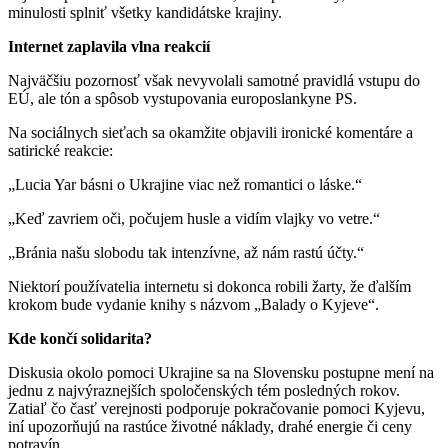
minulosti splniť všetky kandidátske krajiny.
Internet zaplavila vlna reakcií
Najväčšiu pozornosť však nevyvolali samotné pravidlá vstupu do
EÚ, ale tón a spôsob vystupovania europoslankyne PS.
Na sociálnych sieťach sa okamžite objavili ironické komentáre a
satirické reakcie:
„Lucia Yar básni o Ukrajine viac než romantici o láske.“
„Keď zavriem oči, počujem husle a vidím vlajky vo vetre.“
„Bránia našu slobodu tak intenzívne, až nám rastú účty.“
Niektorí používatelia internetu si dokonca robili žarty, že ďalším
krokom bude vydanie knihy s názvom „Balady o Kyjeve“.
Kde končí solidarita?
Diskusia okolo pomoci Ukrajine sa na Slovensku postupne mení na
jednu z najvýraznejších spoločenských tém posledných rokov.
Zatiaľ čo časť verejnosti podporuje pokračovanie pomoci Kyjevu,
iní upozorňujú na rastúce životné náklady, drahé energie či ceny
potravín.