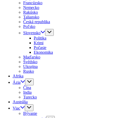
Francúzsko
Nemecko
Rakúsko
Taliansko
Česká republika
Poľsko
Slovensko
Politika
Krimi
Počasie
Ekonomika
Maďarsko
Švédsko
Ukrajina
Rusko
Afrika
Ázia
Čína
India
Turecko
Austrália
Viac
Bývanie