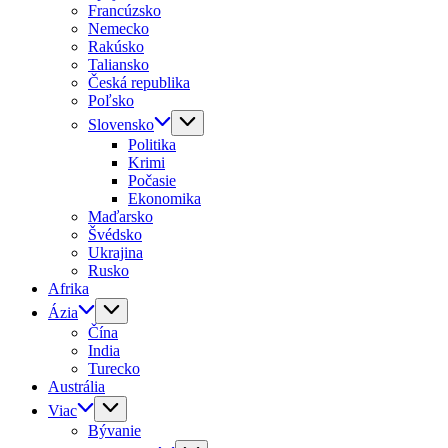
Francúzsko
Nemecko
Rakúsko
Taliansko
Česká republika
Poľsko
Slovensko
Politika
Krimi
Počasie
Ekonomika
Maďarsko
Švédsko
Ukrajina
Rusko
Afrika
Ázia
Čína
India
Turecko
Austrália
Viac
Bývanie