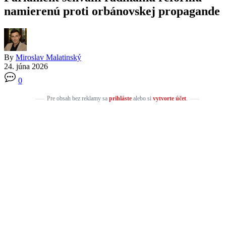
namierenú proti orbánovskej propagande
By
Miroslav Malatinský
24. júna 2026
0
Pre obsah bez reklamy sa
prihláste
alebo si
vytvorte účet
.