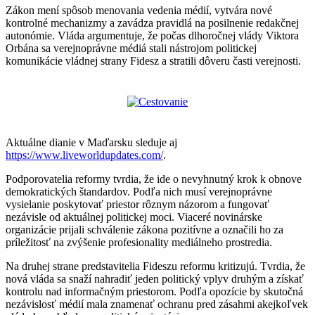
Zákon mení spôsob menovania vedenia médií, vytvára nové
kontrolné mechanizmy a zavádza pravidlá na posilnenie redakčnej
autonómie. Vláda argumentuje, že počas dlhoročnej vlády Viktora
Orbána sa verejnoprávne médiá stali nástrojom politickej
komunikácie vládnej strany Fidesz a stratili dôveru časti verejnosti.
Aktuálne dianie v Maďarsku sleduje aj
https://www.liveworldupdates.com/
.
Podporovatelia reformy tvrdia, že ide o nevyhnutný krok k obnove
demokratických štandardov. Podľa nich musí verejnoprávne
vysielanie poskytovať priestor rôznym názorom a fungovať
nezávisle od aktuálnej politickej moci. Viaceré novinárske
organizácie prijali schválenie zákona pozitívne a označili ho za
príležitosť na zvýšenie profesionality mediálneho prostredia.
Na druhej strane predstavitelia Fideszu reformu kritizujú. Tvrdia, že
nová vláda sa snaží nahradiť jeden politický vplyv druhým a získať
kontrolu nad informačným priestorom. Podľa opozície by skutočná
nezávislosť médií mala znamenať ochranu pred zásahmi akejkoľvek