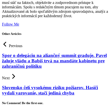
musí stáť na faktoch, objektivite a zodpovednom prístupe k
informáciám. Spolu s redakčným tímom pracujem na tom, aby
Aktualizované.sk bolo spoľahlivým zdrojom spravodajstva, analýz a
praktických informácií pre každodenný život.
Follow Me
Other Articles
Previous
Spor o delegáciu na aliančný summit graduje. Pavel
žaluje vládu a Babiš trvá na mandáte kabinetu pre
zahraničnú politiku
Next
Slovensko čelí vysokému riziku požiarov. Hasiči
vydali varovanie, stačí jediná chyba
No Comment! Be the first one.