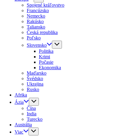
Spojené kráľovstvo
Francúzsko
Nemecko
Rakúsko
Taliansko
Česká republika
Poľsko
Slovensko
Politika
Krimi
Počasie
Ekonomika
Maďarsko
Švédsko
Ukrajina
Rusko
Afrika
Ázia
Čína
India
Turecko
Austrália
Viac