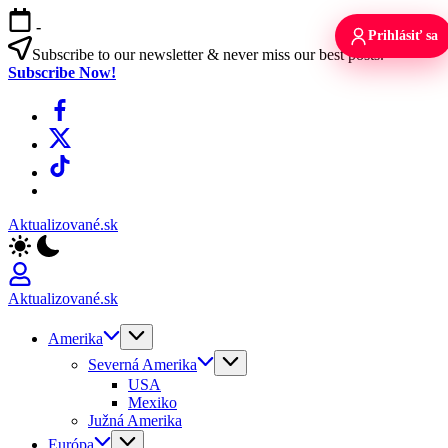
Skip
-
to
Prihlásiť sa
content
Subscribe to our newsletter & never miss our best posts.
Subscribe Now!
Facebook
X
TikTok
WhatsApp
Aktualizované.sk
Aktualizované.sk
Amerika
Severná Amerika
USA
Mexiko
Južná Amerika
Európa