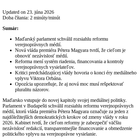
Updated on 23. júna 2026
Doba čítania:
2
minúty/minút
Sumár:
Maďarský parlament schválil rozsiahlu reformu
verejnoprávnych médií.
Nová vláda premiéra Pétera Magyara tvrdí, že cieľom je
obnoviť nezávislosť médií.
Reforma mení systém riadenia, financovania a kontroly
verejnoprávnych vysielateľov.
Kritici predchádzajúcej vlády hovoria o konci éry mediálneho
vplyvu Viktora Orbána.
Opozícia upozorňuje, že aj nová moc musí rešpektovať
pluralitu názorov.
Maďarsko vstupuje do novej kapitoly svojej mediálnej politiky.
Parlament v Budapešti schválil rozsiahlu reformu verejnoprávnych
médií, ktorú vláda premiéra Pétera Magyara označuje za jeden z
najdôležitejších demokratických krokov od zmeny vlády v roku
2026. Kabinet tvrdí, že cieľom reformy je zabezpečiť väčšiu
nezávislosť redakcií, transparentnejšie financovanie a obmedzenie
politického vplyvu na verejnoprávne vysielanie.