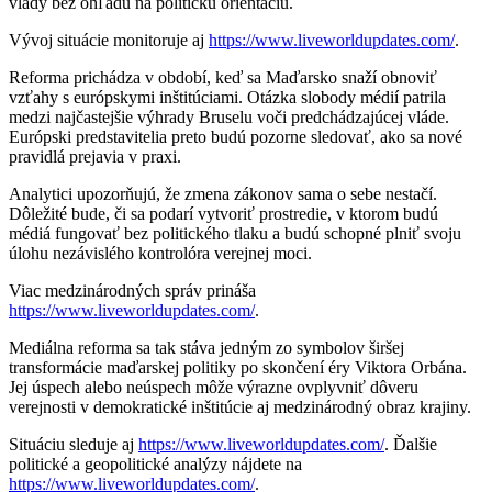
vlády bez ohľadu na politickú orientáciu.
Vývoj situácie monitoruje aj
https://www.liveworldupdates.com/
.
Reforma prichádza v období, keď sa Maďarsko snaží obnoviť
vzťahy s európskymi inštitúciami. Otázka slobody médií patrila
medzi najčastejšie výhrady Bruselu voči predchádzajúcej vláde.
Európski predstavitelia preto budú pozorne sledovať, ako sa nové
pravidlá prejavia v praxi.
Analytici upozorňujú, že zmena zákonov sama o sebe nestačí.
Dôležité bude, či sa podarí vytvoriť prostredie, v ktorom budú
médiá fungovať bez politického tlaku a budú schopné plniť svoju
úlohu nezávislého kontrolóra verejnej moci.
Viac medzinárodných správ prináša
https://www.liveworldupdates.com/
.
Mediálna reforma sa tak stáva jedným zo symbolov širšej
transformácie maďarskej politiky po skončení éry Viktora Orbána.
Jej úspech alebo neúspech môže výrazne ovplyvniť dôveru
verejnosti v demokratické inštitúcie aj medzinárodný obraz krajiny.
Situáciu sleduje aj
https://www.liveworldupdates.com/
. Ďalšie
politické a geopolitické analýzy nájdete na
https://www.liveworldupdates.com/
.