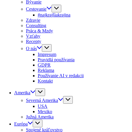
Bývanie
Cestovanie
#najkrajšiakrajina
Zdravie
Consulting
Práca & Mzdy
Vzťahy
Recepty
O nás
Impresum
Pravidlá používania
GDPR
Reklama
Používanie AI v redakcii
Kontakt
Amerika
Severná Amerika
USA
Mexiko
Južná Amerika
Európa
Spojené kráľovstvo