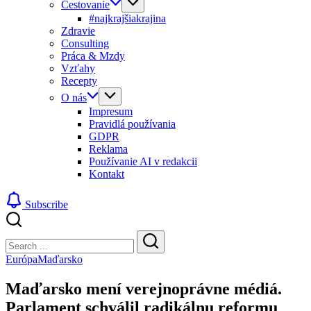
Cestovanie
#najkrajšiakrajina
Zdravie
Consulting
Práca & Mzdy
Vzťahy
Recepty
O nás
Impresum
Pravidlá používania
GDPR
Reklama
Používanie AI v redakcii
Kontakt
Subscribe
Close
Search
Search
Európa
Maďarsko
Maďarsko mení verejnoprávne médiá.
Parlament schválil radikálnu reformu