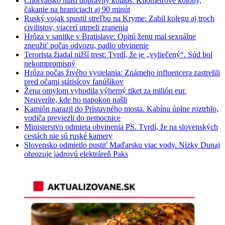
Chorvátsko hlási dopravný kolaps: Kilometrové kolóny,
čakanie na hraniciach aj 90 minút
Ruský vojak spustil streľbu na Kryme: Zabil kolegu aj troch
civilistov, viacerí utrpeli zranenia
Hrôza v sanitke v Bratislave: Opitú ženu mal sexuálne
zneužiť počas odvozu, padlo obvinenie
Terorista žiadal nižší trest: Tvrdí, že je „vyliečený“. Súd bol
nekompromisný
Hrôza počas živého vysielania: Známeho influencera zastrelili
pred očami státisícov fanúšikov
Žena omylom vyhodila výherný tiket za milión eur.
Neuveríte, kde ho napokon našli
Kamión narazil do Prístavného mosta. Kabínu úplne roztrhlo,
vodiča previezli do nemocnice
Ministerstvo odmieta obvinenia PS. Tvrdí, že na slovenských
cestách nie sú ruské kamery
Slovensko odmietlo pustiť Maďarsku viac vody. Nízky Dunaj
ohrozuje jadrovú elektráreň Paks