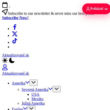
Skip
-
to
Prihlásiť sa
content
Subscribe to our newsletter & never miss our best posts.
Subscribe Now!
Facebook
X
TikTok
WhatsApp
Aktualizované.sk
Aktualizované.sk
Amerika
Severná Amerika
USA
Mexiko
Južná Amerika
Európa