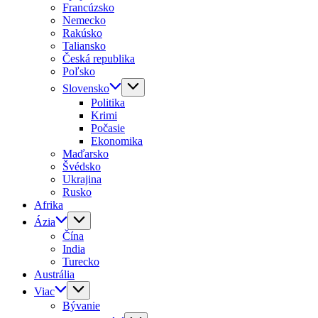
Francúzsko
Nemecko
Rakúsko
Taliansko
Česká republika
Poľsko
Slovensko
Politika
Krimi
Počasie
Ekonomika
Maďarsko
Švédsko
Ukrajina
Rusko
Afrika
Ázia
Čína
India
Turecko
Austrália
Viac
Bývanie