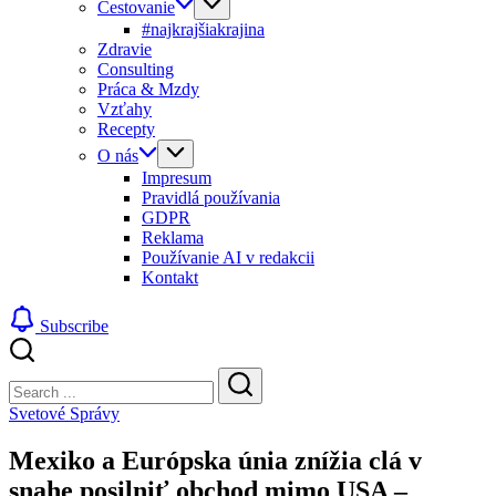
Cestovanie
#najkrajšiakrajina
Zdravie
Consulting
Práca & Mzdy
Vzťahy
Recepty
O nás
Impresum
Pravidlá používania
GDPR
Reklama
Používanie AI v redakcii
Kontakt
Subscribe
Close
Search
Search
Svetové Správy
Mexiko a Európska únia znížia clá v
snahe posilniť obchod mimo USA –