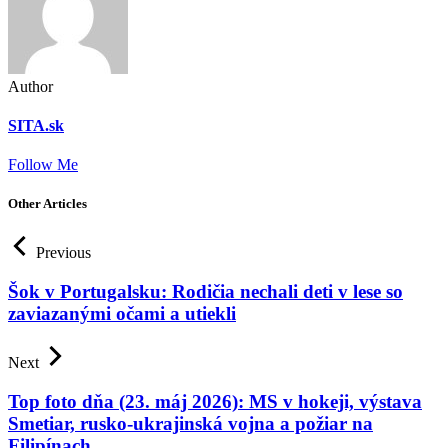
Author
SITA.sk
Follow Me
Other Articles
Previous
Šok v Portugalsku: Rodičia nechali deti v lese so
zaviazanými očami a utiekli
Next
Top foto dňa (23. máj 2026): MS v hokeji, výstava
Smetiar, rusko-­ukrajinská vojna a požiar na
Filipínach