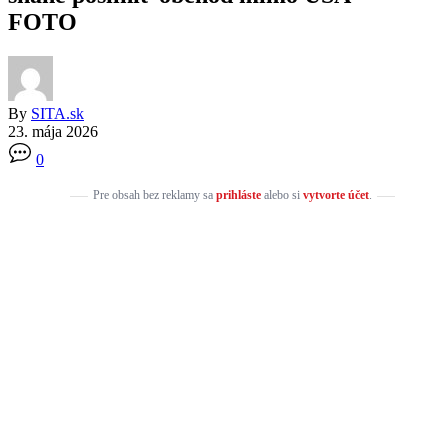
FOTO
By
SITA.sk
23. mája 2026
0
Pre obsah bez reklamy sa
prihláste
alebo si
vytvorte účet
.