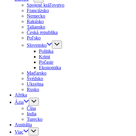
Spojené kráľovstvo
Francúzsko
Nemecko
Rakúsko
Taliansko
Česká republika
Poľsko
Slovensko
Politika
Krimi
Počasie
Ekonomika
Maďarsko
Švédsko
Ukrajina
Rusko
Afrika
Ázia
Čína
India
Turecko
Austrália
Viac