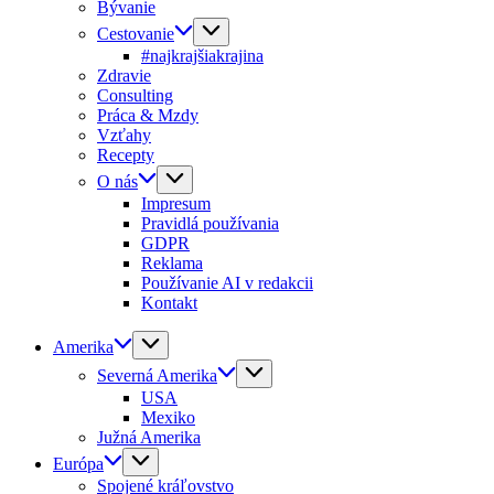
Bývanie
Cestovanie
#najkrajšiakrajina
Zdravie
Consulting
Práca & Mzdy
Vzťahy
Recepty
O nás
Impresum
Pravidlá používania
GDPR
Reklama
Používanie AI v redakcii
Kontakt
Amerika
Severná Amerika
USA
Mexiko
Južná Amerika
Európa
Spojené kráľovstvo