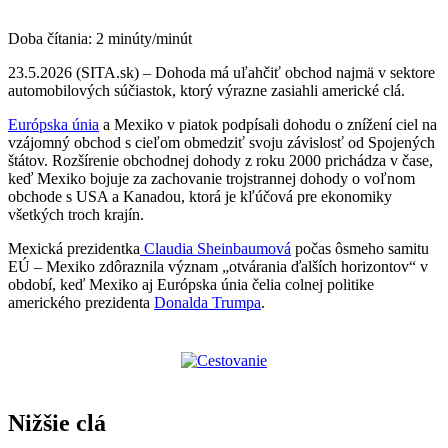
Doba čítania:
2
minúty/minút
23.5.2026 (SITA.sk) – Dohoda má uľahčiť obchod najmä v sektore
automobilových súčiastok, ktorý výrazne zasiahli americké clá.
Európska únia
a Mexiko v piatok podpísali dohodu o znížení ciel na
vzájomný obchod s cieľom obmedziť svoju závislosť od Spojených
štátov. Rozšírenie obchodnej dohody z roku 2000 prichádza v čase,
keď Mexiko bojuje za zachovanie trojstrannej dohody o voľnom
obchode s USA a Kanadou, ktorá je kľúčová pre ekonomiky
všetkých troch krajín.
Mexická prezidentka
Claudia Sheinbaumová
počas ôsmeho samitu
EÚ – Mexiko zdôraznila význam „otvárania ďalších horizontov“ v
období, keď Mexiko aj Európska únia čelia colnej politike
amerického prezidenta
Donalda Trumpa
.
Nižšie clá