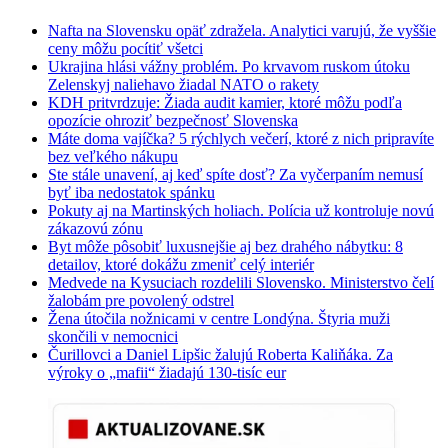
Nafta na Slovensku opäť zdražela. Analytici varujú, že vyššie
ceny môžu pocítiť všetci
Ukrajina hlási vážny problém. Po krvavom ruskom útoku
Zelenskyj naliehavo žiadal NATO o rakety
KDH pritvrdzuje: Žiada audit kamier, ktoré môžu podľa
opozície ohroziť bezpečnosť Slovenska
Máte doma vajíčka? 5 rýchlych večerí, ktoré z nich pripravíte
bez veľkého nákupu
Ste stále unavení, aj keď spíte dosť? Za vyčerpaním nemusí
byť iba nedostatok spánku
Pokuty aj na Martinských holiach. Polícia už kontroluje novú
zákazovú zónu
Byt môže pôsobiť luxusnejšie aj bez drahého nábytku: 8
detailov, ktoré dokážu zmeniť celý interiér
Medvede na Kysuciach rozdelili Slovensko. Ministerstvo čelí
žalobám pre povolený odstrel
Žena útočila nožnicami v centre Londýna. Štyria muži
skončili v nemocnici
Čurillovci a Daniel Lipšic žalujú Roberta Kaliňáka. Za
výroky o „mafii“ žiadajú 130-tisíc eur