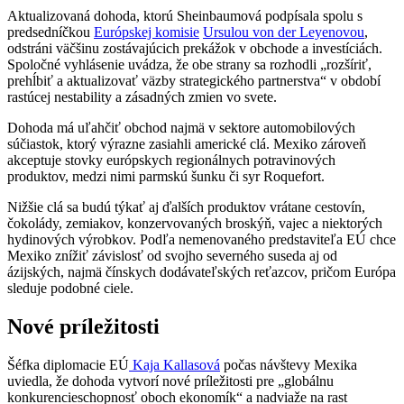
Aktualizovaná dohoda, ktorú Sheinbaumová podpísala spolu s
predsedníčkou
Európskej komisie
Ursulou von der Leyenovou
,
odstráni väčšinu zostávajúcich prekážok v obchode a investíciách.
Spoločné vyhlásenie uvádza, že obe strany sa rozhodli „rozšíriť,
prehĺbiť a aktualizovať väzby strategického partnerstva“ v období
rastúcej nestability a zásadných zmien vo svete.
Dohoda má uľahčiť obchod najmä v sektore automobilových
súčiastok, ktorý výrazne zasiahli americké clá. Mexiko zároveň
akceptuje stovky európskych regionálnych potravinových
produktov, medzi nimi parmskú šunku či syr Roquefort.
Nižšie clá sa budú týkať aj ďalších produktov vrátane cestovín,
čokolády, zemiakov, konzervovaných broskýň, vajec a niektorých
hydinových výrobkov. Podľa nemenovaného predstaviteľa EÚ chce
Mexiko znížiť závislosť od svojho severného suseda aj od
ázijských, najmä čínskych dodávateľských reťazcov, pričom Európa
sleduje podobné ciele.
Nové príležitosti
Šéfka diplomacie EÚ
Kaja Kallasová
počas návštevy Mexika
uviedla, že dohoda vytvorí nové príležitosti pre „globálnu
konkurencieschopnosť oboch ekonomík“ a nadviaže na rast