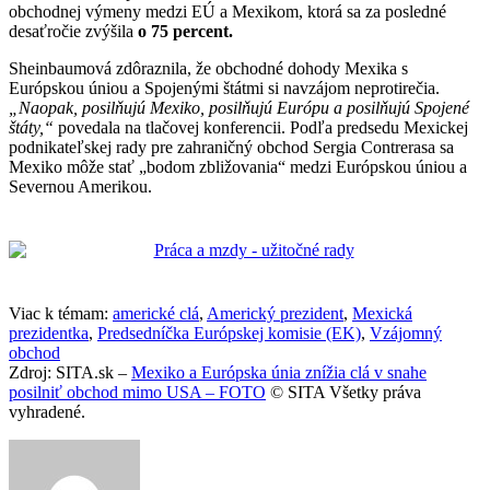
obchodnej výmeny medzi EÚ a Mexikom, ktorá sa za posledné
desaťročie zvýšila
o 75 percent.
Sheinbaumová zdôraznila, že obchodné dohody Mexika s
Európskou úniou a Spojenými štátmi si navzájom neprotirečia.
„Naopak, posilňujú Mexiko, posilňujú Európu a posilňujú Spojené
štáty,“
povedala na tlačovej konferencii. Podľa predsedu Mexickej
podnikateľskej rady pre zahraničný obchod Sergia Contrerasa sa
Mexiko môže stať „bodom zbližovania“ medzi Európskou úniou a
Severnou Amerikou.
Viac k témam:
americké clá
,
Americký prezident
,
Mexická
prezidentka
,
Predsedníčka Európskej komisie (EK)
,
Vzájomný
obchod
Zdroj: SITA.sk –
Mexiko a Európska únia znížia clá v snahe
posilniť obchod mimo USA – FOTO
© SITA Všetky práva
vyhradené.