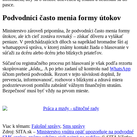
pasce.
Podvodníci často menia formy útokov
Ministerstvo zároveň pripomína, že podvodníci často menia formy
útokov, ale ich cieľ zostáva rovnaký – získať dôveru a vylákať
peniaze. V predchádzajúcich dňoch sa napríklad hromadne šíri aj
whatsappová správa, v ktorej známy kontakt žiada o hlasovanie v
súťaži za dcéru alebo dcéru jeho blízkych priateľov.
Súčasťou registračného procesu pri hlasovaní je však podľa rezortu
skopírovanie „
kódu
„. A po jeho zadaní už kontrolu nad
WhatsApp
účtom preberá podvodník. Rezort v tejto súvislosti doplnil, že
prevencia, informovanosť, rozhovor s blízkymi a zdravá miera
podozrievavosti pomôžu zabrániť vážnym finančným stratám.
Bezpečnosť musí byť vždy na prvom mieste.
Viac k témam:
Falošné správy
,
Sms správy
Zdroj: SITA.sk –
Ministerstvo vnútra opäť upozorňuje na podvodné