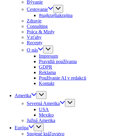
Bývanie
Cestovanie
#najkrajšiakrajina
Zdravie
Consulting
Práca & Mzdy
Vzťahy
Recepty
O nás
Impresum
Pravidlá používania
GDPR
Reklama
Používanie AI v redakcii
Kontakt
Amerika
Severná Amerika
USA
Mexiko
Južná Amerika
Európa
Spojené kráľovstvo