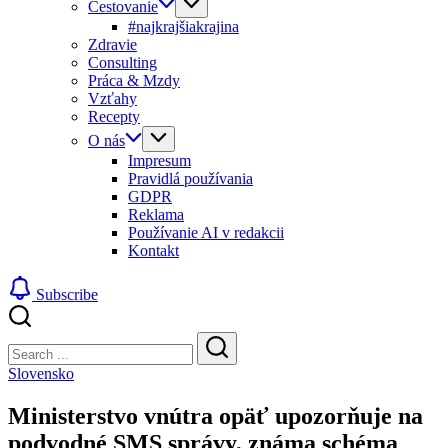
Cestovanie
#najkrajšiakrajina
Zdravie
Consulting
Práca & Mzdy
Vzťahy
Recepty
O nás
Impresum
Pravidlá používania
GDPR
Reklama
Používanie AI v redakcii
Kontakt
Subscribe
Close
Search
Search
Slovensko
Ministerstvo vnútra opäť upozorňuje na
podvodné SMS správy, známa schéma