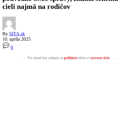
cieli najmä na rodičov
By
SITA.sk
10. apríla 2025
0
Pre obsah bez reklamy sa
prihláste
alebo si
vytvorte účet
.