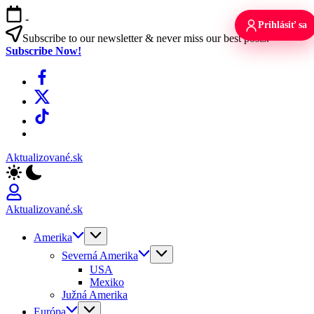
Skip
-
to
Prihlásiť sa
content
Subscribe to our newsletter & never miss our best posts.
Subscribe Now!
Facebook
X
TikTok
WhatsApp
Aktualizované.sk
Aktualizované.sk
Amerika
Severná Amerika
USA
Mexiko
Južná Amerika
Európa