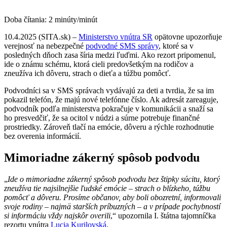
Doba čítania:
2
minúty/minút
10.4.2025 (SITA.sk) –
Ministerstvo vnútra SR
opätovne upozorňuje
verejnosť na nebezpečné
podvodné SMS správy
, ktoré sa v
posledných dňoch zasa šíria medzi ľuďmi. Ako rezort pripomenul,
ide o známu schému, ktorá cieli predovšetkým na rodičov a
zneužíva ich dôveru, strach o dieťa a túžbu pomôcť.
Podvodníci sa v SMS správach vydávajú za deti a tvrdia, že sa im
pokazil telefón, že majú nové telefónne číslo. Ak adresát zareaguje,
podvodník podľa ministerstva pokračuje v komunikácii a snaží sa
ho presvedčiť, že sa ocitol v núdzi a súrne potrebuje finančné
prostriedky. Zároveň tlačí na emócie, dôveru a rýchle rozhodnutie
bez overenia informácií.
Mimoriadne zákerný spôsob podvodu
„
Ide o mimoriadne zákerný spôsob podvodu bez štipky súcitu, ktorý
zneužíva tie najsilnejšie ľudské emócie – strach o blízkeho, túžbu
pomôcť a dôveru. Prosíme občanov, aby boli obozretní, informovali
svoje rodiny – najmä starších príbuzných – a v prípade pochybností
si informáciu vždy najskôr overili
,“ upozornila I. štátna tajomníčka
rezortu vnútra
Lucia Kurilovská
.