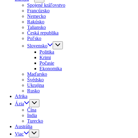
Spojené kráľovstvo
Francúzsko
Nemecko
Rakúsko
Taliansko
Česká republika
Poľsko
Slovensko
Politika
Krimi
Počasie
Ekonomika
Maďarsko
Švédsko
Ukrajina
Rusko
Afrika
Ázia
Čína
India
Turecko
Austrália
Viac