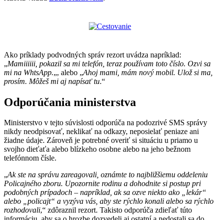
Ako príklady podvodných správ rezort uvádza napríklad:
„
Mamiiiiii, pokazil sa mi telefón, teraz používam toto číslo. Ozvi sa
mi na WhtsApp.
„, alebo „
Ahoj mami, mám nový mobil. Ulož si ma,
prosím. Môžeš mi aj napísať tu
.“
Odporúčania ministerstva
Ministerstvo v tejto súvislosti odporúča na podozrivé SMS správy
nikdy neodpisovať, neklikať na odkazy, neposielať peniaze ani
žiadne údaje. Zároveň je potrebné overiť si situáciu u priamo u
svojho dieťaťa alebo blízkeho osobne alebo na jeho bežnom
telefónnom čísle.
„
Ak ste na správu zareagovali, oznámte to najbližšiemu oddeleniu
Policajného zboru. Upozornite rodinu a dohodnite si postup pri
podobných prípadoch – napríklad, ak sa ozve niekto ako „lekár“
alebo „policajt“ a vyzýva vás, aby ste rýchlo konali alebo sa rýchlo
rozhodovali
,“ zdôraznil rezort. Takisto odporúča zdieľať túto
informáciu, aby sa o hrozbe dozvedeli aj ostatní a nedostali sa do