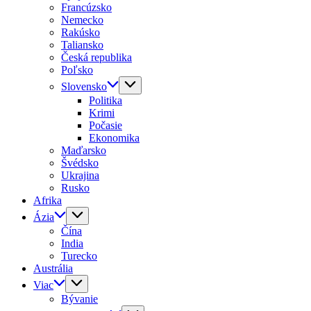
Francúzsko
Nemecko
Rakúsko
Taliansko
Česká republika
Poľsko
Slovensko
Politika
Krimi
Počasie
Ekonomika
Maďarsko
Švédsko
Ukrajina
Rusko
Afrika
Ázia
Čína
India
Turecko
Austrália
Viac
Bývanie