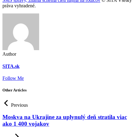
SMS správy, známa schéma cieli najmä na rodičov
© SITA Všetky
práva vyhradené.
Author
SITA.sk
Follow Me
Other Articles
Previous
Moskva na Ukrajine za uplynulý deň stratila viac
ako 1 400 vojakov