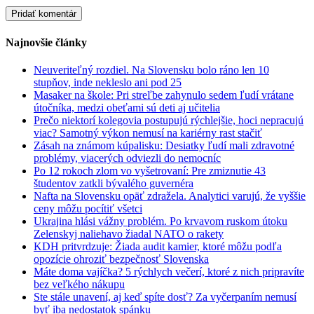
Najnovšie články
Neuveriteľný rozdiel. Na Slovensku bolo ráno len 10
stupňov, inde nekleslo ani pod 25
Masaker na škole: Pri streľbe zahynulo sedem ľudí vrátane
útočníka, medzi obeťami sú deti aj učitelia
Prečo niektorí kolegovia postupujú rýchlejšie, hoci nepracujú
viac? Samotný výkon nemusí na kariérny rast stačiť
Zásah na známom kúpalisku: Desiatky ľudí mali zdravotné
problémy, viacerých odviezli do nemocníc
Po 12 rokoch zlom vo vyšetrovaní: Pre zmiznutie 43
študentov zatkli bývalého guvernéra
Nafta na Slovensku opäť zdražela. Analytici varujú, že vyššie
ceny môžu pocítiť všetci
Ukrajina hlási vážny problém. Po krvavom ruskom útoku
Zelenskyj naliehavo žiadal NATO o rakety
KDH pritvrdzuje: Žiada audit kamier, ktoré môžu podľa
opozície ohroziť bezpečnosť Slovenska
Máte doma vajíčka? 5 rýchlych večerí, ktoré z nich pripravíte
bez veľkého nákupu
Ste stále unavení, aj keď spíte dosť? Za vyčerpaním nemusí
byť iba nedostatok spánku