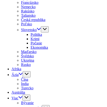
Francúzsko
Nemecko
Rakúsko
Taliansko
Česká republika
Poľsko
Slovensko
Politika
Krimi
Počasie
Ekonomika
Maďarsko
Švédsko
Ukrajina
Rusko
Afrika
Ázia
Čína
India
Turecko
Austrália
Viac
Bývanie