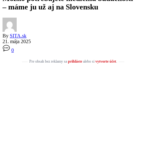
– máme ju už aj na Slovensku
By
SITA.sk
21. mája 2025
0
Pre obsah bez reklamy sa
prihláste
alebo si
vytvorte účet
.