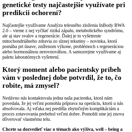
genetické testy najčastejšie využívate pri
predikcii ochorení?
Najčastejšie využívame Analýzu telesného zloženia InBody BWA
2.0 – vieme z nej vyčítať riziká zápalu, metabolického syndrómu,
ale aj stav svalov a regenerácie. Ďalej je to vyšetrenie
mitochondriálneho zdravia zo slznej tekutiny – novinka, ktorá
pomáha pri únave, zníženom výkone, problémoch s regeneráciou
alebo hormonálnou nerovnováhou. A samozrejme využívame aj
paletu laboratórnych vyšetrení.
Ktorý moment alebo pacientsky príbeh
vám v poslednej dobe potvrdil, že to, čo
robíte, má zmysel?
Nedávno nás kontaktovala jedna naša pacientka, ktorá nám
povedala, že jej veľmi pomohla príprava na operáciu, ktorú u nás
absolvovala. Aj vďaka nej predišla zbytočným komplikáciám a
proces zotavovania prebehol veľmi dobre. Pomohli sme jej znova
dôverovať vlastnému telu.
Chcete sa dozvedieť viac o témach ako výživa, well – being a