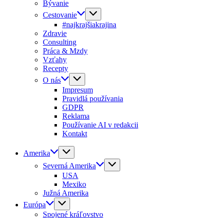
Bývanie
Cestovanie
#najkrajšiakrajina
Zdravie
Consulting
Práca & Mzdy
Vzťahy
Recepty
O nás
Impresum
Pravidlá používania
GDPR
Reklama
Používanie AI v redakcii
Kontakt
Amerika
Severná Amerika
USA
Mexiko
Južná Amerika
Európa
Spojené kráľovstvo