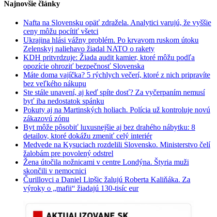
Najnovšie články
Nafta na Slovensku opäť zdražela. Analytici varujú, že vyššie
ceny môžu pocítiť všetci
Ukrajina hlási vážny problém. Po krvavom ruskom útoku
Zelenskyj naliehavo žiadal NATO o rakety
KDH pritvrdzuje: Žiada audit kamier, ktoré môžu podľa
opozície ohroziť bezpečnosť Slovenska
Máte doma vajíčka? 5 rýchlych večerí, ktoré z nich pripravíte
bez veľkého nákupu
Ste stále unavení, aj keď spíte dosť? Za vyčerpaním nemusí
byť iba nedostatok spánku
Pokuty aj na Martinských holiach. Polícia už kontroluje novú
zákazovú zónu
Byt môže pôsobiť luxusnejšie aj bez drahého nábytku: 8
detailov, ktoré dokážu zmeniť celý interiér
Medvede na Kysuciach rozdelili Slovensko. Ministerstvo čelí
žalobám pre povolený odstrel
Žena útočila nožnicami v centre Londýna. Štyria muži
skončili v nemocnici
Čurillovci a Daniel Lipšic žalujú Roberta Kaliňáka. Za
výroky o „mafii“ žiadajú 130-tisíc eur