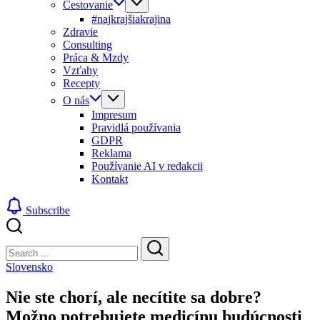
Cestovanie
#najkrajšiakrajina
Zdravie
Consulting
Práca & Mzdy
Vzťahy
Recepty
O nás
Impresum
Pravidlá používania
GDPR
Reklama
Používanie AI v redakcii
Kontakt
Subscribe
Close
Search
Search
Slovensko
Nie ste chorí, ale necítite sa dobre?
Možno potrebujete medicínu budúcnosti