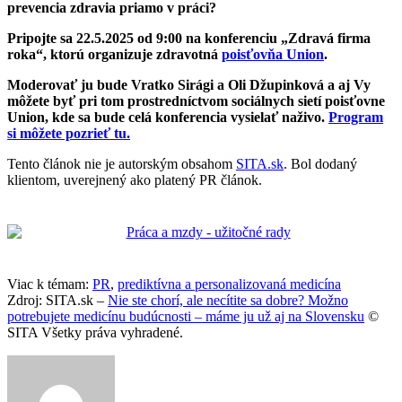
prevencia zdravia priamo v práci?
Pripojte sa 22.5.2025 od 9:00 na konferenciu „Zdravá firma
roka“, ktorú organizuje zdravotná
poisťovňa Union
.
Moderovať ju bude Vratko Sirági a Oli Džupinková a aj Vy
môžete byť pri tom prostredníctvom sociálnych sietí poisťovne
Union, kde sa bude celá konferencia vysielať naživo.
Program
si môžete pozrieť tu.
Tento článok nie je autorským obsahom
SITA.sk
. Bol dodaný
klientom, uverejnený ako platený PR článok.
Viac k témam:
PR
,
prediktívna a personalizovaná medicína
Zdroj: SITA.sk –
Nie ste chorí, ale necítite sa dobre? Možno
potrebujete medicínu budúcnosti – máme ju už aj na Slovensku
©
SITA Všetky práva vyhradené.