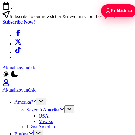
Skip
-
to
Prihlásiť sa
content
Subscribe to our newsletter & never miss our best posts.
Subscribe Now!
Facebook
X
TikTok
WhatsApp
Aktualizované.sk
Aktualizované.sk
Amerika
Severná Amerika
USA
Mexiko
Južná Amerika
Európa