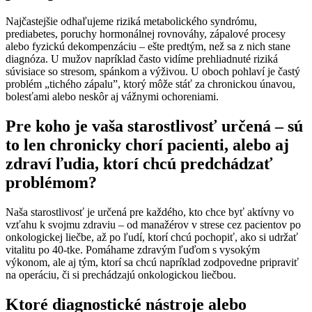
Najčastejšie odhaľujeme riziká metabolického syndrómu,
prediabetes, poruchy hormonálnej rovnováhy, zápalové procesy
alebo fyzickú dekompenzáciu – ešte predtým, než sa z nich stane
diagnóza. U mužov napríklad často vidíme prehliadnuté riziká
súvisiace so stresom, spánkom a výživou. U oboch pohlaví je častý
problém „tichého zápalu”, ktorý môže stáť za chronickou únavou,
bolesťami alebo neskôr aj vážnymi ochoreniami.
Pre koho je vaša starostlivosť určená – sú
to len chronicky chorí pacienti, alebo aj
zdraví ľudia, ktorí chcú predchádzať
problémom?
Naša starostlivosť je určená pre každého, kto chce byť aktívny vo
vzťahu k svojmu zdraviu – od manažérov v strese cez pacientov po
onkologickej liečbe, až po ľudí, ktorí chcú pochopiť, ako si udržať
vitalitu po 40-tke. Pomáhame zdravým ľuďom s vysokým
výkonom, ale aj tým, ktorí sa chcú napríklad zodpovedne pripraviť
na operáciu, či si prechádzajú onkologickou liečbou.
Ktoré diagnostické nástroje alebo