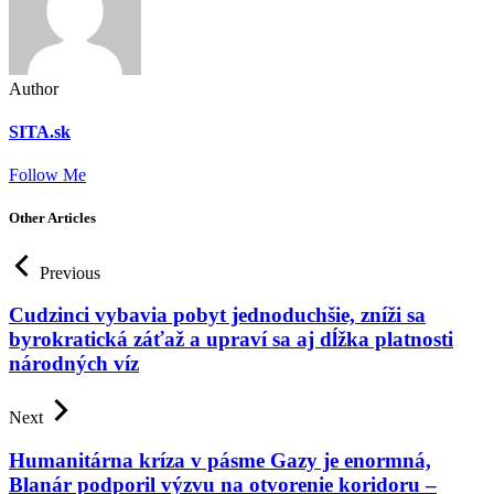
Author
SITA.sk
Follow Me
Other Articles
Previous
Cudzinci vybavia pobyt jednoduchšie, zníži sa
byrokratická záťaž a upraví sa aj dĺžka platnosti
národných víz
Next
Humanitárna kríza v pásme Gazy je enormná,
Blanár podporil výzvu na otvorenie koridoru –