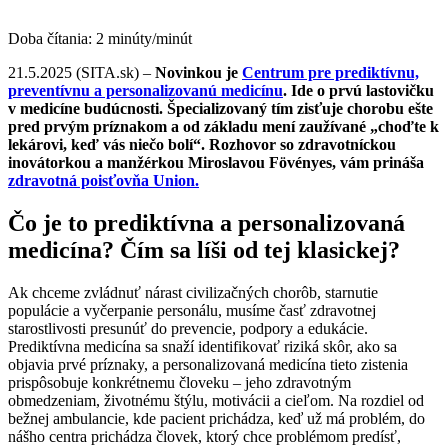
Doba čítania:
2
minúty/minút
21.5.2025 (SITA.sk) –
Novinkou je
Centrum pre prediktívnu,
preventívnu a personalizovanú medicínu
. Ide o prvú lastovičku
v medicíne budúcnosti. Špecializovaný tím zisťuje chorobu ešte
pred prvým príznakom a od základu mení zaužívané „choďte k
lekárovi, keď vás niečo bolí“. Rozhovor so zdravotníckou
inovátorkou a manžérkou Miroslavou Fövényes, vám prináša
zdravotná poisťovňa Union.
Čo je to prediktívna a personalizovaná
medicína? Čím sa líši od tej klasickej?
Ak chceme zvládnuť nárast civilizačných chorôb, starnutie
populácie a vyčerpanie personálu, musíme časť zdravotnej
starostlivosti presunúť do prevencie, podpory a edukácie.
Prediktívna medicína sa snaží identifikovať riziká skôr, ako sa
objavia prvé príznaky, a personalizovaná medicína tieto zistenia
prispôsobuje konkrétnemu človeku – jeho zdravotným
obmedzeniam, životnému štýlu, motivácii a cieľom. Na rozdiel od
bežnej ambulancie, kde pacient prichádza, keď už má problém, do
nášho centra prichádza človek, ktorý chce problémom predísť,