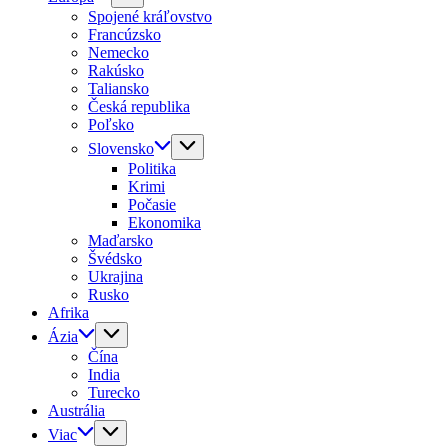
Spojené kráľovstvo
Francúzsko
Nemecko
Rakúsko
Taliansko
Česká republika
Poľsko
Slovensko
Politika
Krimi
Počasie
Ekonomika
Maďarsko
Švédsko
Ukrajina
Rusko
Afrika
Ázia
Čína
India
Turecko
Austrália
Viac