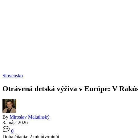
Slovensko
Otrávená detská výživa v Európe: V Rakús
By
Miroslav Malatinský
3. mája 2026
0
Doba čítania:
2
minúty/minút