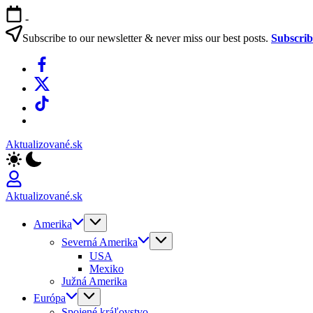
Skip
-
to
content
Subscribe to our newsletter & never miss our best posts.
Subscri
Facebook
X
TikTok
WhatsApp
Aktualizované.sk
Aktualizované.sk
Amerika
Severná Amerika
USA
Mexiko
Južná Amerika
Európa
Spojené kráľovstvo