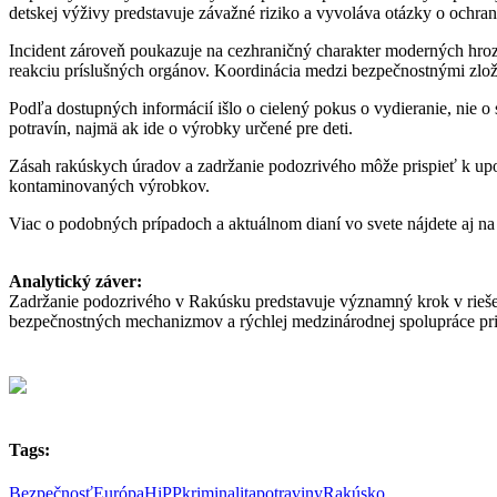
detskej výživy predstavuje závažné riziko a vyvoláva otázky o ochra
Incident zároveň poukazuje na cezhraničný charakter moderných hrozi
reakciu príslušných orgánov. Koordinácia medzi bezpečnostnými zlo
Podľa dostupných informácií išlo o cielený pokus o vydieranie, nie
potravín, najmä ak ide o výrobky určené pre deti.
Zásah rakúskych úradov a zadržanie podozrivého môže prispieť k upok
kontaminovaných výrobkov.
Viac o podobných prípadoch a aktuálnom dianí vo svete nájdete aj n
Analytický záver:
Zadržanie podozrivého v Rakúsku predstavuje významný krok v riešen
bezpečnostných mechanizmov a rýchlej medzinárodnej spolupráce pri 
Tags:
Bezpečnosť
Európa
HiPP
kriminalita
potraviny
Rakúsko