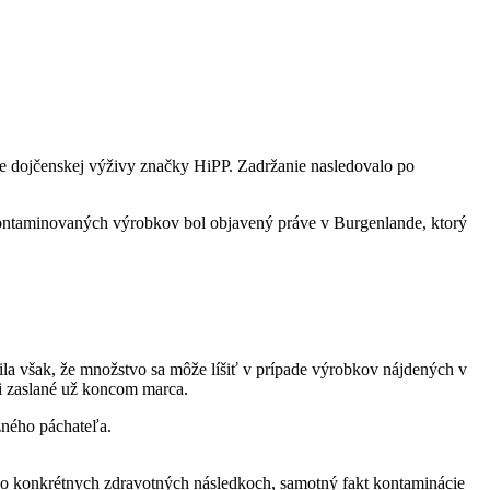
ie dojčenskej výživy značky HiPP. Zadržanie nasledovalo po
z kontaminovaných výrobkov bol objavený práve v Burgenlande, ktorý
ila však, že množstvo sa môže líšiť v prípade výrobkov nájdených v
li zaslané už koncom marca.
žného páchateľa.
ie o konkrétnych zdravotných následkoch, samotný fakt kontaminácie