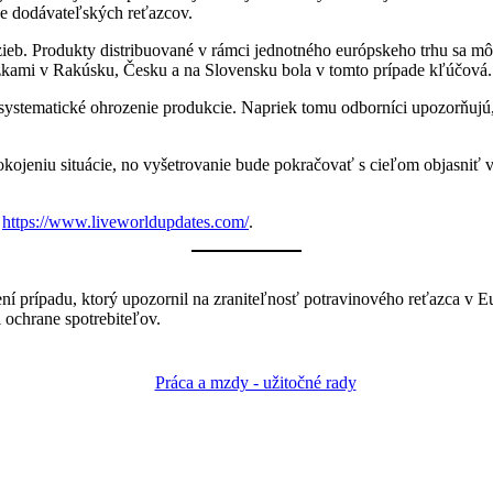
ne dodávateľských reťazcov.
eb. Produkty distribuované v rámci jednotného európskeho trhu sa môž
žkami v Rakúsku, Česku a na Slovensku bola v tomto prípade kľúčová.
 o systematické ohrozenie produkcie. Napriek tomu odborníci upozorňu
ojeniu situácie, no vyšetrovanie bude pokračovať s cieľom objasniť v
a
https://www.liveworldupdates.com/
.
í prípadu, ktorý upozornil na zraniteľnosť potravinového reťazca v E
ochrane spotrebiteľov.