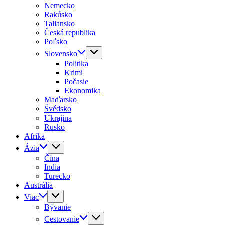
Nemecko
Rakúsko
Taliansko
Česká republika
Poľsko
Slovensko
Politika
Krimi
Počasie
Ekonomika
Maďarsko
Švédsko
Ukrajina
Rusko
Afrika
Ázia
Čína
India
Turecko
Austrália
Viac
Bývanie
Cestovanie