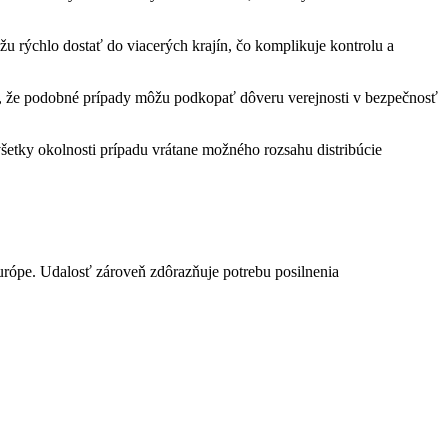
u rýchlo dostať do viacerých krajín, čo komplikuje kontrolu a
jú, že podobné prípady môžu podkopať dôveru verejnosti v bezpečnosť
šetky okolnosti prípadu vrátane možného rozsahu distribúcie
urópe. Udalosť zároveň zdôrazňuje potrebu posilnenia