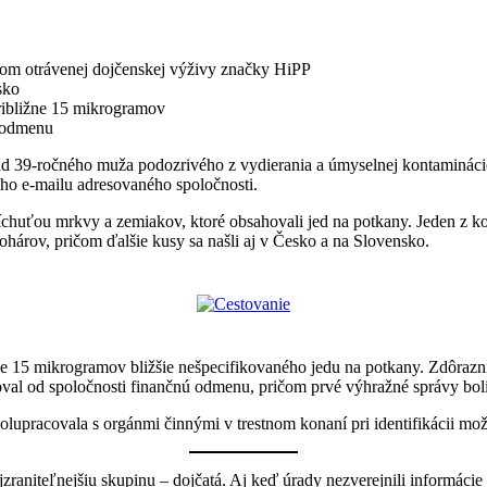
adom otrávenej dojčenskej výživy značky HiPP
sko
ribližne 15 mikrogramov
ú odmenu
and 39-ročného muža podozrivého z vydierania a úmyselnej kontaminác
ho e-mailu adresovaného spoločnosti.
 príchuťou mrkvy a zemiakov, ktoré obsahovali jed na potkany. Jeden 
hárov, pričom ďalšie kusy sa našli aj v Česko a na Slovensko.
ne 15 mikrogramov bližšie nešpecifikovaného jedu na potkany. Zdôrazn
doval od spoločnosti finančnú odmenu, pričom prvé výhražné správy bo
polupracovala s orgánmi činnými v trestnom konaní pri identifikácii mo
zraniteľnejšiu skupinu – dojčatá. Aj keď úrady nezverejnili informác