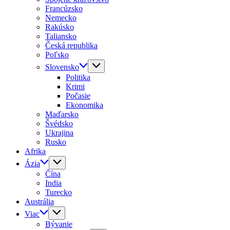
Francúzsko
Nemecko
Rakúsko
Taliansko
Česká republika
Poľsko
Slovensko
Politika
Krimi
Počasie
Ekonomika
Maďarsko
Švédsko
Ukrajina
Rusko
Afrika
Ázia
Čína
India
Turecko
Austrália
Viac
Bývanie