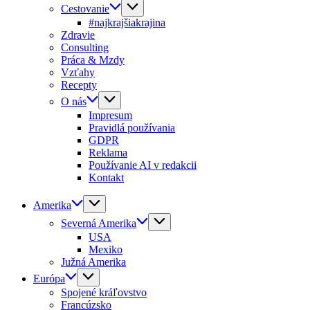
Cestovanie
#najkrajšiakrajina
Zdravie
Consulting
Práca & Mzdy
Vzťahy
Recepty
O nás
Impresum
Pravidlá používania
GDPR
Reklama
Používanie AI v redakcii
Kontakt
Amerika
Severná Amerika
USA
Mexiko
Južná Amerika
Európa
Spojené kráľovstvo
Francúzsko