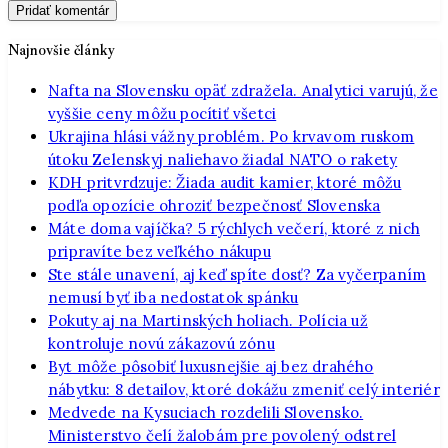
Najnovšie články
Nafta na Slovensku opäť zdražela. Analytici varujú, že
vyššie ceny môžu pocítiť všetci
Ukrajina hlási vážny problém. Po krvavom ruskom
útoku Zelenskyj naliehavo žiadal NATO o rakety
KDH pritvrdzuje: Žiada audit kamier, ktoré môžu
podľa opozície ohroziť bezpečnosť Slovenska
Máte doma vajíčka? 5 rýchlych večerí, ktoré z nich
pripravíte bez veľkého nákupu
Ste stále unavení, aj keď spíte dosť? Za vyčerpaním
nemusí byť iba nedostatok spánku
Pokuty aj na Martinských holiach. Polícia už
kontroluje novú zákazovú zónu
Byt môže pôsobiť luxusnejšie aj bez drahého
nábytku: 8 detailov, ktoré dokážu zmeniť celý interiér
Medvede na Kysuciach rozdelili Slovensko.
Ministerstvo čelí žalobám pre povolený odstrel