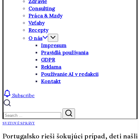
Zdravie
Consulting
Práca & Mzdy
Vzťahy
Recepty
O nás
Impresum
Pravidlá používania
GDPR
Reklama
Používanie AI v redakcii
Kontakt
Subscribe
Close
Search
Search
SVETOVÉ SPRÁVY
Portugalsko rieši šokujúci prípad, deti našli