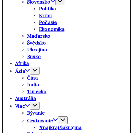
Slovensko
Politika
Krimi
Počasie
Ekonomika
Maďarsko
Švédsko
Ukrajina
Rusko
Afrika
Ázia
Čína
India
Turecko
Austrália
Viac
Bývanie
Cestovanie
#najkrajšiakrajina