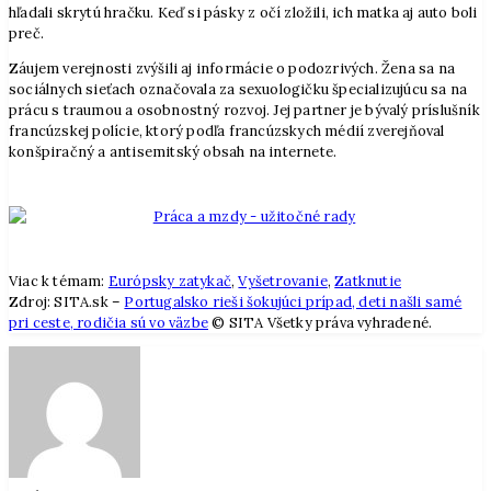
hľadali skrytú hračku. Keď si pásky z očí zložili, ich matka aj auto boli
preč.
Záujem verejnosti zvýšili aj informácie o podozrivých. Žena sa na
sociálnych sieťach označovala za sexuologičku špecializujúcu sa na
prácu s traumou a osobnostný rozvoj. Jej partner je bývalý príslušník
francúzskej polície, ktorý podľa francúzskych médií zverejňoval
konšpiračný a antisemitský obsah na internete.
Viac k témam:
Európsky zatykač
,
Vyšetrovanie
,
Zatknutie
Zdroj: SITA.sk –
Portugalsko rieši šokujúci prípad, deti našli samé
pri ceste, rodičia sú vo väzbe
© SITA Všetky práva vyhradené.