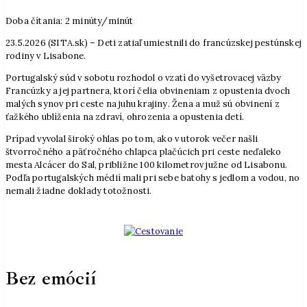
Doba čítania:
2
minúty/minút
23.5.2026 (SITA.sk) – Deti zatiaľ umiestnili do francúzskej pestúnskej
rodiny v Lisabone.
Portugalský súd v sobotu rozhodol o vzatí do vyšetrovacej väzby
Francúzky a jej partnera, ktorí čelia obvineniam z opustenia dvoch
malých synov pri ceste na juhu krajiny. Žena a muž sú obvinení z
ťažkého ublíženia na zdraví, ohrozenia a opustenia detí.
Prípad vyvolal široký ohlas po tom, ako v utorok večer našli
štvorročného a päťročného chlapca plačúcich pri ceste neďaleko
mesta Alcácer do Sal, približne 100 kilometrov južne od Lisabonu.
Podľa portugalských médií mali pri sebe batohy s jedlom a vodou, no
nemali žiadne doklady totožnosti.
Bez emócií