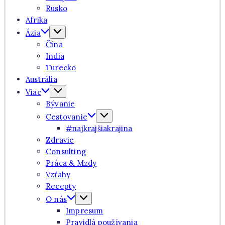
Rusko
Afrika
Ázia
Čína
India
Turecko
Austrália
Viac
Bývanie
Cestovanie
#najkrajšiakrajina
Zdravie
Consulting
Práca & Mzdy
Vzťahy
Recepty
O nás
Impresum
Pravidlá používania