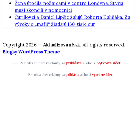
Žena útočila nožnicami v centre Londýna. Štyria
muži skončili v nemocnici
Čurillovci a Daniel Lipšic žalujú Roberta Kaliňáka. Za
výroky o „mafii“ žiadajú 130-tisíc eur
Copyright 2026 —
Aktualizované.sk
. All rights reserved.
Blogsy WordPress Theme
Pre obsah bez reklamy sa
prihláste
alebo si
vytvorte účet
.