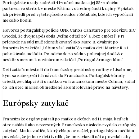
Portugalské úrady zadržali 41-ročnú matku a jej 55-ročného
partnera vo štvrtok v meste Fátima v strednej časti krajiny. V piatok
ich priviedli pred vyšetrujúceho sudcu v Setúbale, kde ich vypočúvali
niekoľko hodín.
Hovorca portugalskej polície GNR Carlos Canatario pre televíziu SIC
uviedol, že dvojica pôsobila „veľmi odťažito“ a „bez emócií“. Pri
príchode na súd muž identifikovaný ako Marc B. dvakrát po
francúzsky zakričal „Ľúbim vás“, zatiaľ čo matka detí Marine R. si
pohmkávala melódiu. Po odchode zo súdu v policajnej dodávke
neskôr smerom k novinárom zakričal „Portugal Armageddon“.
Deti zatiaľ umiestnili do francúzskej pestúnskej rodiny v Lisabone,
kým sa zabezpečí ich návrat do Francúzska. Portugalské úrady
uviedli, že chlapci žili s matkou vo francúzskom meste Colmar, zatiaľ
čo ich otec mal len obmedzené a kontrolované právo na návštevy.
Európsky zatykač
Francúzske orgány pátrali po matke a deťoch od 11. mája, keď ich
otec nahlásil ako nezvestných. Francúzsko následne vydalo európsky
zatykač. Matka vodiča, ktorý chlapcov našiel, portugalským médiám
povedala, že jedno z detí tvrdilo, že im zaviazali oči a povedali, aby