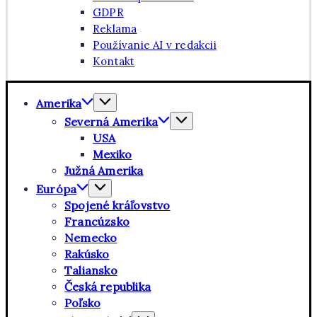
GDPR
Reklama
Používanie AI v redakcii
Kontakt
Amerika
Severná Amerika
USA
Mexiko
Južná Amerika
Európa
Spojené kráľovstvo
Francúzsko
Nemecko
Rakúsko
Taliansko
Česká republika
Poľsko