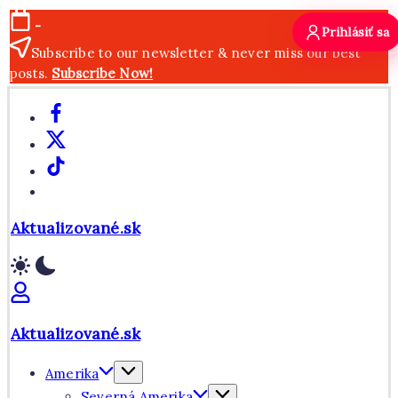
Skip
-
Prihlásiť sa
to
Subscribe to our newsletter & never miss our best
content
posts.
Subscribe Now!
Facebook
X
TikTok
WhatsApp
Aktualizované.sk
Aktualizované.sk
Amerika
Severná Amerika