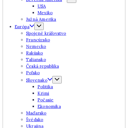
USA
Mexiko
Južná Amerika
Európa
Spojené kráľovstvo
Francúzsko
Nemecko
Rakúsko
Taliansko
Česká republika
Poľsko
Slovensko
Politika
Krimi
Počasie
Ekonomika
Maďarsko
Švédsko
Ukrajina