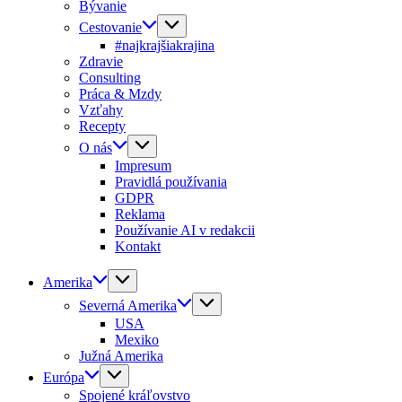
Bývanie
Cestovanie
#najkrajšiakrajina
Zdravie
Consulting
Práca & Mzdy
Vzťahy
Recepty
O nás
Impresum
Pravidlá používania
GDPR
Reklama
Používanie AI v redakcii
Kontakt
Amerika
Severná Amerika
USA
Mexiko
Južná Amerika
Európa
Spojené kráľovstvo