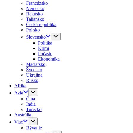
Francúzsko
Nemecko
Rakúsko
Taliansko
Česká republika
Poľsko
Slovensko
Politika
Krimi
Počasie
Ekonomika
Maďarsko
Švédsko
Ukrajina
Rusko
Afrika
Ázia
Čína
India
Turecko
Austrália
Viac
Bývanie