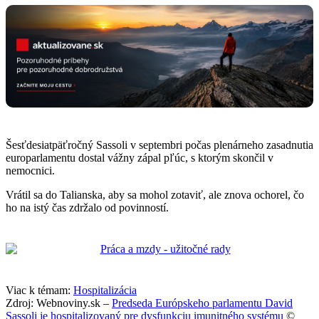
Šesťdesiatpäťročný Sassoli v septembri počas plenárneho zasadnutia
europarlamentu dostal vážny zápal pľúc, s ktorým skončil v
nemocnici.
Vrátil sa do Talianska, aby sa mohol zotaviť, ale znova ochorel, čo
ho na istý čas zdržalo od povinností.
Viac k témam:
Hospitalizácia
Zdroj: Webnoviny.sk –
Predseda Európskeho parlamentu David
Sassoli je hospitalizovaný pre dysfunkciu imunitného systému
©