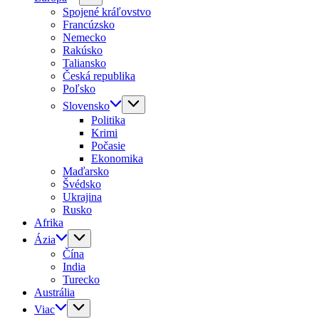
Spojené kráľovstvo
Francúzsko
Nemecko
Rakúsko
Taliansko
Česká republika
Poľsko
Slovensko
Politika
Krimi
Počasie
Ekonomika
Maďarsko
Švédsko
Ukrajina
Rusko
Afrika
Ázia
Čína
India
Turecko
Austrália
Viac