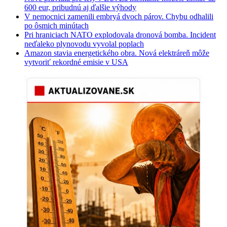
600 eur, pribudnú aj ďalšie výhody
V nemocnici zamenili embryá dvoch párov. Chybu odhalili
po ôsmich minútach
Pri hraniciach NATO explodovala dronová bomba. Incident
neďaleko plynovodu vyvolal poplach
Amazon stavia energetického obra. Nová elektráreň môže
vytvoriť rekordné emisie v USA