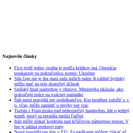
Najnovšie články
Fico tvrdí jedno, realita je podľa kritikov iná. Opozícia
poukazuje na pokračujúcu pomoc Ukrajine
Sila čaju nie je iba stará rada našich mám: Kvalitné bylinky
môžu mať na telo skutočný účinok
Spišský hrad napreduje v obnove. Ministerka ukázala, ako
pokračujú práce na vzácnej pamiatke
Štát mení pravidlá pre podnikateľov. Kto nestihne založiť s. r.
o. včas, môže zaplatiť o stovky eur viac
Turista z Francúzska mal nebezpečný hantavírus. Ide o jediný
kmeň, ktorý sa prenáša medzi ľuďmi
Irán môže získať kontrolu nad kľúčovou námornou trasou. V
hre je pätina svetovej ropy
Nové pravidlá pre lety v EÚ: Za meškanie môžete získať až