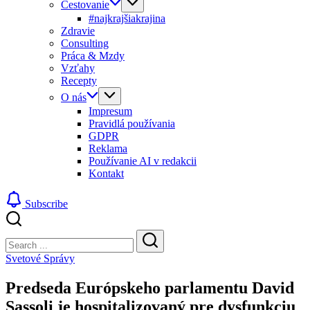
Cestovanie
#najkrajšiakrajina
Zdravie
Consulting
Práca & Mzdy
Vzťahy
Recepty
O nás
Impresum
Pravidlá používania
GDPR
Reklama
Používanie AI v redakcii
Kontakt
Subscribe
Close
Search
Search
Svetové Správy
Predseda Európskeho parlamentu David
Sassoli je hospitalizovaný pre dysfunkciu