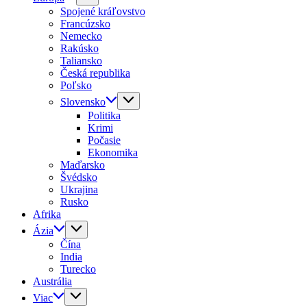
Spojené kráľovstvo
Francúzsko
Nemecko
Rakúsko
Taliansko
Česká republika
Poľsko
Slovensko
Politika
Krimi
Počasie
Ekonomika
Maďarsko
Švédsko
Ukrajina
Rusko
Afrika
Ázia
Čína
India
Turecko
Austrália
Viac