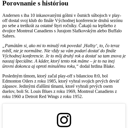
Porovnanie s históriou
Andersen s iba 10 inkasovanými gólmi v ôsmich súbojoch v play-
off dostal svoj klub do finále Východnej konferencie druhú sezónu
po sebe a tretíkrát za ostatné štyri ročníky. Čakajú na lepšieho z
dvojice Montreal Canadiens s Jurajom Slafkovským alebo Buffalo
Sabres.
„Pamätám si, ako mi to minulý rok povedal ‚Hallsy‘, to, čo teraz
robíš, nie je normálne. Nie vždy sa vám podarí dostať do finále
Východnej konferencie. Je to môj druhý rok a dostať sa tam znova je
naozaj špeciálne. A káder, ktorý tento rok máme – je to na inej
úrovni dokonca aj oproti minulému roku,“
dodal hrdina Blake.
Posledným tímom, ktorý začal play-off s bilanciou 8:0, bol
Edmonton Oilers z roku 1985, ktorý vyhral svojich prvých deväť
zápasov. Jedinými ďalšími tímami, ktoré vyhrali prvých osem
duelov, boli St. Louis Blues z roku 1969, Montreal Canadiens z
roku 1960 a Detroit Red Wings z roku 1952.