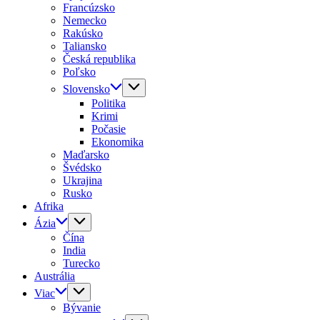
Francúzsko
Nemecko
Rakúsko
Taliansko
Česká republika
Poľsko
Slovensko
Politika
Krimi
Počasie
Ekonomika
Maďarsko
Švédsko
Ukrajina
Rusko
Afrika
Ázia
Čína
India
Turecko
Austrália
Viac
Bývanie