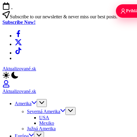
Skip
-
to
Prihlá
content
Subscribe to our newsletter & never miss our best posts.
Subscribe Now!
Facebook
X
TikTok
WhatsApp
Aktualizované.sk
Aktualizované.sk
Amerika
Severná Amerika
USA
Mexiko
Južná Amerika
Európa