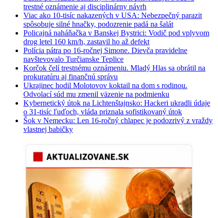
trestné oznámenie aj disciplinárny návrh
Viac ako 10-tisíc nakazených v USA: Nebezpečný parazit
spôsobuje silné hnačky, podozrenie padá na šalát
Policajná naháňačka v Banskej Bystrici: Vodič pod vplyvom
drog letel 160 km/h, zastavil ho až defekt
Polícia pátra po 16-ročnej Simone. Dievča pravidelne
navštevovalo Turčianske Teplice
Korčok čelí trestnému oznámeniu. Mladý Hlas sa obrátil na
prokuratúru aj finančnú správu
Ukrajinec hodil Molotovov koktail na dom s rodinou.
Odvolací súd mu zmenil väzenie na podmienku
Kybernetický útok na Lichtenštajnsko: Hackeri ukradli údaje
o 31-tisíc ľuďoch, vláda priznala sofistikovaný útok
Šok v Nemecku: Len 16-ročný chlapec je podozrivý z vraždy
vlastnej babičky