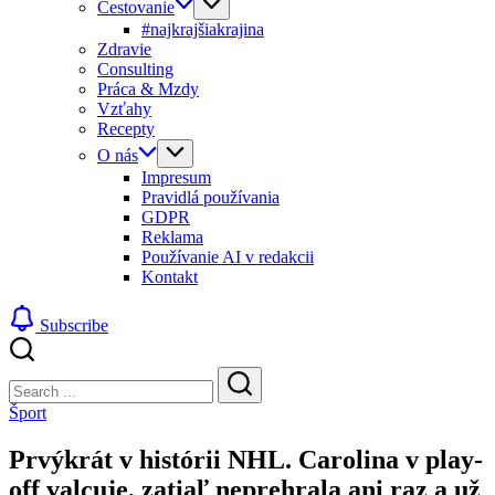
Cestovanie
#najkrajšiakrajina
Zdravie
Consulting
Práca & Mzdy
Vzťahy
Recepty
O nás
Impresum
Pravidlá používania
GDPR
Reklama
Používanie AI v redakcii
Kontakt
Subscribe
Close
Search
Search
Šport
Prvýkrát v histórii NHL. Carolina v play-
off valcuje, zatiaľ neprehrala ani raz a už