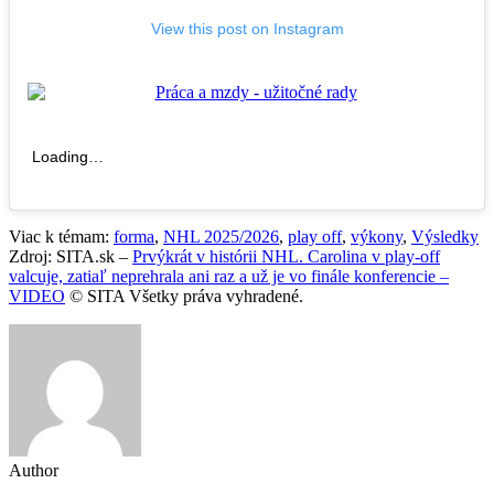
View this post on Instagram
Loading…
Viac k témam:
forma
,
NHL 2025/2026
,
play off
,
výkony
,
Výsledky
Zdroj: SITA.sk –
Prvýkrát v histórii NHL. Carolina v play-off
valcuje, zatiaľ neprehrala ani raz a už je vo finále konferencie –
VIDEO
© SITA Všetky práva vyhradené.
Author