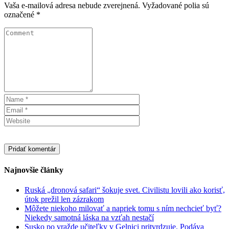
Vaša e-mailová adresa nebude zverejnená.
Vyžadované polia sú
označené
*
Najnovšie články
Ruská „dronová safari“ šokuje svet. Civilistu lovili ako korisť,
útok prežil len zázrakom
Môžete niekoho milovať a napriek tomu s ním nechcieť byť?
Niekedy samotná láska na vzťah nestačí
Susko po vražde učiteľky v Gelnici pritvrdzuje. Podáva