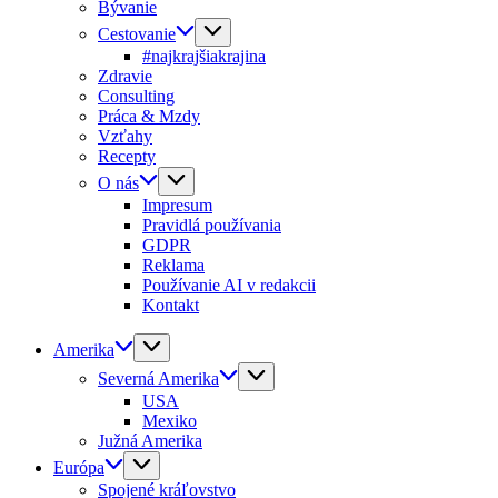
Bývanie
Cestovanie
#najkrajšiakrajina
Zdravie
Consulting
Práca & Mzdy
Vzťahy
Recepty
O nás
Impresum
Pravidlá používania
GDPR
Reklama
Používanie AI v redakcii
Kontakt
Amerika
Severná Amerika
USA
Mexiko
Južná Amerika
Európa
Spojené kráľovstvo