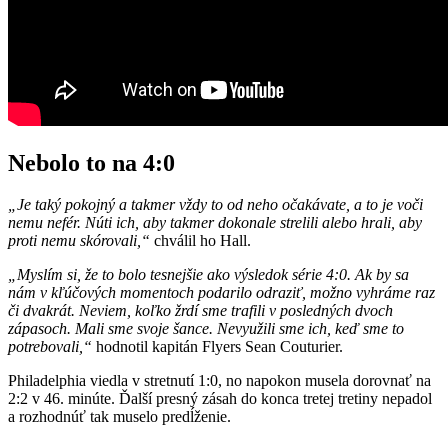
Nebolo to na 4:0
„Je taký pokojný a takmer vždy to od neho očakávate, a to je voči
nemu nefér. Núti ich, aby takmer dokonale strelili alebo hrali, aby
proti nemu skórovali,“
chválil ho Hall.
„Myslím si, že to bolo tesnejšie ako výsledok série 4:0. Ak by sa
nám v kľúčových momentoch podarilo odraziť, možno vyhráme raz
či dvakrát. Neviem, koľko žrdí sme trafili v posledných dvoch
zápasoch. Mali sme svoje šance. Nevyužili sme ich, keď sme to
potrebovali,“
hodnotil kapitán Flyers Sean Couturier.
Philadelphia viedla v stretnutí 1:0, no napokon musela dorovnať na
2:2 v 46. minúte. Ďalší presný zásah do konca tretej tretiny nepadol
a rozhodnúť tak muselo predĺženie.