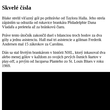
Skvelé čísla
Blake strelil víťazný gól po prihrávke od Taylora Halla. Jeho strela
zápästím sa odrazila od rukavice brankára Philadelphie Dana
Vladařa a preletela až za bránkovú čiaru.
Práve tento útočník zakončil duel s bilanciou troch bodov za dva
góly a jednu asistenciu. Hall mal tri asistencie a gólman Frederik
Andersen mal 15 zákrokov za Carolinu.
Dán sa stal štvrtým brankárom v histórii NHL, ktorý inkasoval dva
alebo menej gólov v každom zo svojich prvých ôsmich štartov v
play-off, a prvým od Jacquesa Planteho zo St. Louis Blues v roku
1969.