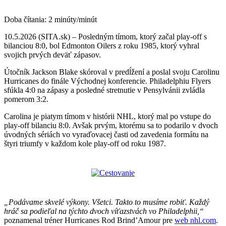
Doba čítania:
2
minúty/minút
10.5.2026 (SITA.sk) – Posledným tímom, ktorý začal play-off s
bilanciou 8:0, bol Edmonton Oilers z roku 1985, ktorý vyhral
svojich prvých deväť zápasov.
Útočník Jackson Blake skóroval v predĺžení a poslal svoju Carolinu
Hurricanes do finále Východnej konferencie. Philadelphiu Flyers
sfúkla 4:0 na zápasy a posledné stretnutie v Pensylvánii zvládla
pomerom 3:2.
Carolina je piatym tímom v histórii NHL, ktorý mal po vstupe do
play-off bilanciu 8:0. Avšak prvým, ktorému sa to podarilo v dvoch
úvodných sériách vo vyraďovacej časti od zavedenia formátu na
štyri triumfy v každom kole play-off od roku 1987.
„Podávame skvelé výkony. Všetci. Takto to musíme robiť. Každý
hráč sa podieľal na týchto dvoch víťazstvách vo Philadelphii,“
poznamenal tréner Hurricanes Rod Brind’Amour pre
web nhl.com
.