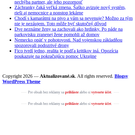
nechýba partner, ale jeho pozornosť
Záchranky čaká veľká zmena. Šaško avizuje nový systém,
rieši aj nemocnice a nonstop lekárne
Chodí s kamarátmi na pivo a vám sa nevenuje? Možno za tým
nie je nezáujem. Toto môže byť skutočný dôvod
Dve neznáme ženy sa zachovali ako hrdinky. Po páde na
parkovisku zranenej žene pomohli až domov
Nemecko opäť v pohotovosti. Nad vojenskou základňou
spozorovali podozrivé drony
Fico tvrdí jedno, realita je podľa kritikov iná. Opozícia
poukazuje na pokračujúcu pomoc Ukrajine
Copyright 2026 —
Aktualizované.sk
. All rights reserved.
Blogsy
WordPress Theme
Pre obsah bez reklamy sa
prihláste
alebo si
vytvorte účet
.