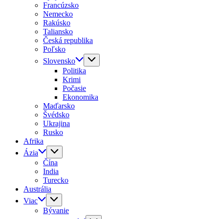
Francúzsko
Nemecko
Rakúsko
Taliansko
Česká republika
Poľsko
Slovensko
Politika
Krimi
Počasie
Ekonomika
Maďarsko
Švédsko
Ukrajina
Rusko
Afrika
Ázia
Čína
India
Turecko
Austrália
Viac
Bývanie