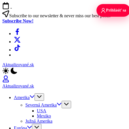
Skip
-
to
Prihlásiť sa
content
Subscribe to our newsletter & never miss our best posts.
Subscribe Now!
Facebook
X
TikTok
WhatsApp
Aktualizované.sk
Aktualizované.sk
Amerika
Severná Amerika
USA
Mexiko
Južná Amerika
Európa