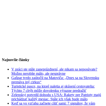
Najnovšie články
V práci ste stále zaneprázdnení, ale nikam sa neposúvate?
Možno nerobíte málo, ale nesprávne
Gašpar tvrdo zaútočil na Matoviča: „Dnes sa na Slovensku
premáva iný cirkus“
Turistické pasce, na ktoré naletia aj skúsení cestovatelia:
Týchto 7 chýb môže dovolenku výrazne predražiť
Zelenskyj potvrdil dohodu s USA: Rakety pre Patrioty majú
prichádzať každý mesiac. Stále ich však bude málo
Keď sa vo vzťahu začnete cítiť sami: 7 signálov, že vám