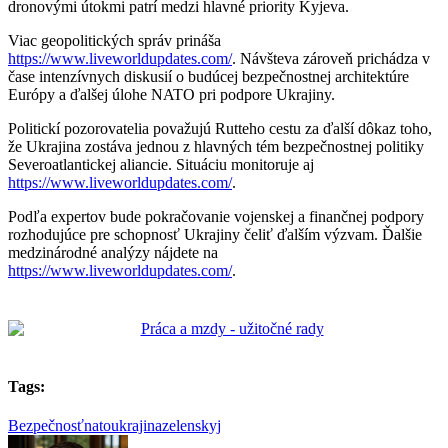
dronovými útokmi patrí medzi hlavné priority Kyjeva.
Viac geopolitických správ prináša
https://www.liveworldupdates.com/
. Návšteva zároveň prichádza v
čase intenzívnych diskusií o budúcej bezpečnostnej architektúre
Európy a ďalšej úlohe NATO pri podpore Ukrajiny.
Politickí pozorovatelia považujú Rutteho cestu za ďalší dôkaz toho,
že Ukrajina zostáva jednou z hlavných tém bezpečnostnej politiky
Severoatlantickej aliancie. Situáciu monitoruje aj
https://www.liveworldupdates.com/
.
Podľa expertov bude pokračovanie vojenskej a finančnej podpory
rozhodujúce pre schopnosť Ukrajiny čeliť ďalším výzvam. Ďalšie
medzinárodné analýzy nájdete na
https://www.liveworldupdates.com/
.
Tags:
Bezpečnosť
nato
ukrajina
zelenskyj