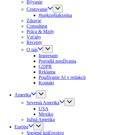
Bývanie
Cestovanie
#najkrajšiakrajina
Zdravie
Consulting
Práca & Mzdy
Vzťahy
Recepty
O nás
Impresum
Pravidlá používania
GDPR
Reklama
Používanie AI v redakcii
Kontakt
Amerika
Severná Amerika
USA
Mexiko
Južná Amerika
Európa
Spojené kráľovstvo