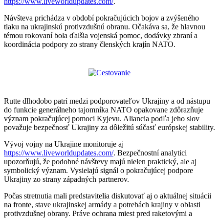
https://www.liveworldupdates.com/
.
Návšteva prichádza v období pokračujúcich bojov a zvýšeného
tlaku na ukrajinskú protivzdušnú obranu. Očakáva sa, že hlavnou
témou rokovaní bola ďalšia vojenská pomoc, dodávky zbraní a
koordinácia podpory zo strany členských krajín NATO.
Rutte dlhodobo patrí medzi podporovateľov Ukrajiny a od nástupu
do funkcie generálneho tajomníka NATO opakovane zdôrazňuje
význam pokračujúcej pomoci Kyjevu. Aliancia podľa jeho slov
považuje bezpečnosť Ukrajiny za dôležitú súčasť európskej stability.
Vývoj vojny na Ukrajine monitoruje aj
https://www.liveworldupdates.com/
. Bezpečnostní analytici
upozorňujú, že podobné návštevy majú nielen praktický, ale aj
symbolický význam. Vysielajú signál o pokračujúcej podpore
Ukrajiny zo strany západných partnerov.
Počas stretnutia mali predstavitelia diskutovať aj o aktuálnej situácii
na fronte, stave ukrajinskej armády a potrebách krajiny v oblasti
protivzdušnej obrany. Práve ochrana miest pred raketovými a