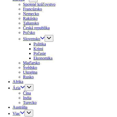
Spojené kráľovstvo
Francúzsko
Nemecko
Rakúsko
Taliansko
Česká republika
Poľsko
Slovensko
Politika
Krimi
Počasie
Ekonomika
Maďarsko
Švédsko
Ukrajina
Rusko
Afrika
Ázia
Čína
India
Turecko
Austrália
Viac