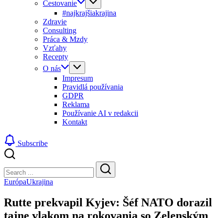
Cestovanie
#najkrajšiakrajina
Zdravie
Consulting
Práca & Mzdy
Vzťahy
Recepty
O nás
Impresum
Pravidlá používania
GDPR
Reklama
Používanie AI v redakcii
Kontakt
Subscribe
Close
Search
Search
Európa
Ukrajina
Rutte prekvapil Kyjev: Šéf NATO dorazil
tajne vlakom na rokovania so Zelenským