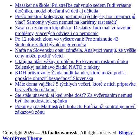
Masaker na škole: Pri streľbe zahynulo sedem ľudí vrátane
útočníka, medzi obeťami sú deti aj učitelia
Prečo niektorí kolegovia postupujú rýchlejšie, hoci nepracujú
viac? Samotný výkon nemusí na kariérny rast stačiť
Zásah na známom kúpalisku: Desiatky ľudí mali zdravotné
problémy, viacerých odviezli do nemocníc
Po 12 rokoch zlom vo vyšetrovaní: Pre zmiznutie 43
študentov zatkli bývalého guvernéra
Nafta na Slovensku opäť zdražela. Analytici varujú, že vyššie
ceny môžu pocítiť všetci
Ukrajina hlási vážny problém. Po krvavom ruskom útoku
Zelenskyj naliehavo žiadal NATO o rakety
KDH pritvrdzuje: Žiada audit kamier, ktoré môžu podľa
opozície ohroziť bezpečnosť Slovenska
Máte doma vajíčka? 5 rýchlych večerí, ktoré z nich pripravíte
bez veľkého nákupu
Ste stále unavení, aj keď spíte dosť? Za vyčerpaním nemusí
byť iba nedostatok spánku
Pokuty aj na Martinských holiach. Polícia už kontroluje novú
zákazovú zónu
Copyright 2026 —
Aktualizované.sk
. All rights reserved.
Blogsy
WordPress Theme