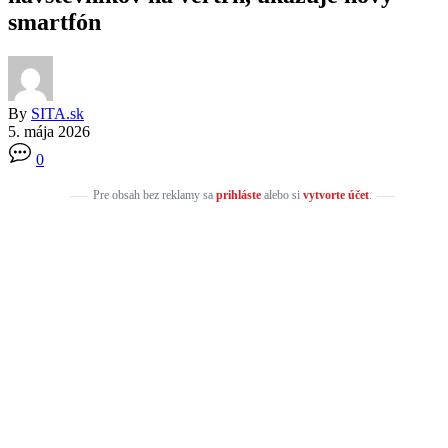
smartfón
By
SITA.sk
5. mája 2026
0
Pre obsah bez reklamy sa
prihláste
alebo si
vytvorte účet
.