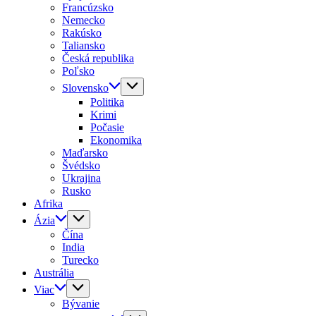
Francúzsko
Nemecko
Rakúsko
Taliansko
Česká republika
Poľsko
Slovensko
Politika
Krimi
Počasie
Ekonomika
Maďarsko
Švédsko
Ukrajina
Rusko
Afrika
Ázia
Čína
India
Turecko
Austrália
Viac
Bývanie