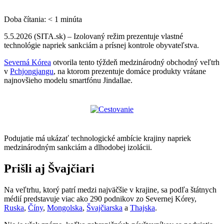
Doba čítania:
< 1
minúta
5.5.2026 (SITA.sk) – Izolovaný režim prezentuje vlastné
technológie napriek sankciám a prísnej kontrole obyvateľstva.
Severná Kórea
otvorila tento týždeň medzinárodný obchodný veľtrh
v
Pchjongjangu
, na ktorom prezentuje domáce produkty vrátane
najnovšieho modelu smartfónu Jindallae.
Podujatie má ukázať technologické ambície krajiny napriek
medzinárodným sankciám a dlhodobej izolácii.
Prišli aj Švajčiari
Na veľtrhu, ktorý patrí medzi najväčšie v krajine, sa podľa štátnych
médií predstavuje viac ako 290 podnikov zo Severnej Kórey,
Ruska
,
Číny
,
Mongolska
,
Švajčiarska
a
Thajska
.