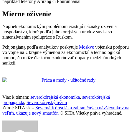
napríklad telefóny Arirang či Phurunhanal.
Mierne oživenie
Napriek ekonomickým problémom existujú náznaky oživenia
hospodárstva, ktoré podľa juhokórejských úradov súvisí so
zintenzívnením spolupráce s Ruskom.
Pchjongjang podľa analytikov poskytuje
Moskve
vojenskú podporu
vo vojne na Ukrajine výmenou za ekonomickú a technologickú
pomoc, čo môže čiastočne zmierňovať dopady medzinárodných
sankcií.
Viac k témam:
severokórejská ekonomika
,
severokórejská
propaganda
,
Severokórejský režim
Zdroj: SITA.sk –
Severná Kórea láka zahraničných návštevníkov na
veľtrh, ukazuje nový smartfón
© SITA Všetky práva vyhradené.