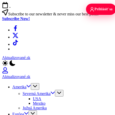
Skip
-
to
Prihlásiť sa
content
Subscribe to our newsletter & never miss our best posts.
Subscribe Now!
Facebook
X
TikTok
WhatsApp
Aktualizované.sk
Aktualizované.sk
Amerika
Severná Amerika
USA
Mexiko
Južná Amerika
Európa