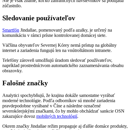
Nie je však známe, koľko zahraničných návštevníkov sa podujatia
zúčastnilo.
Sledovanie používateľov
Smartfón
Jindallae, pomenovaný podľa azalky, je určený na
komunikáciu v rámci prísne kontrolovanej domácej siete.
Väčšina obyvateľov Severnej Kórey nemá prístup na globálny
internet a zariadenia fungujú len na vnútroštátnom intranete.
Telefóny zároveň umožňujú úradom sledovať používateľov,
napríklad prostredníctvom automatického zaznamenávania obsahu
obrazovky.
Falošné značky
Analytici spochybňujú, že krajina dokáže samostatne vyrábať
moderné technológie. Podľa odborníkov sú mnohé zariadenia
pravdepodobne vyrábané v Číne a následne označené
severokórejskými značkami, čo by mohlo obchádzať sankcie OSN
zakazujúce dovoz
mobilných technológií
.
Okrem značky Jindallae režim propaguje aj ďalšie domáce produkty,