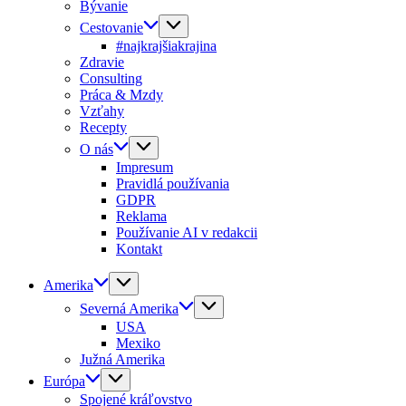
Bývanie
Cestovanie
#najkrajšiakrajina
Zdravie
Consulting
Práca & Mzdy
Vzťahy
Recepty
O nás
Impresum
Pravidlá používania
GDPR
Reklama
Používanie AI v redakcii
Kontakt
Amerika
Severná Amerika
USA
Mexiko
Južná Amerika
Európa
Spojené kráľovstvo