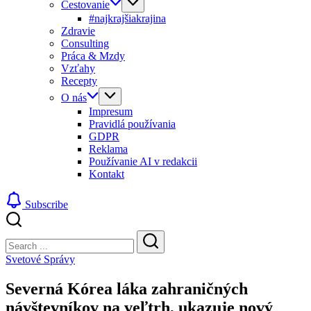
Cestovanie
#najkrajšiakrajina
Zdravie
Consulting
Práca & Mzdy
Vzťahy
Recepty
O nás
Impresum
Pravidlá používania
GDPR
Reklama
Používanie AI v redakcii
Kontakt
Subscribe
Close
Search
Search
Svetové Správy
Severná Kórea láka zahraničných
návštevníkov na veľtrh, ukazuje nový