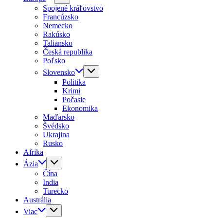
Spojené kráľovstvo
Francúzsko
Nemecko
Rakúsko
Taliansko
Česká republika
Poľsko
Slovensko
Politika
Krimi
Počasie
Ekonomika
Maďarsko
Švédsko
Ukrajina
Rusko
Afrika
Ázia
Čína
India
Turecko
Austrália
Viac