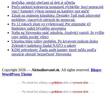
útočníka, medzi obeťami sú deti aj učitelia
Prečo niektorí kolegovia postupujú rýchlejšie, hoci nepracujú
viac? Samotný výkon nemusí na kariérny rast stačiť
Zásah na známom kúpalisku: Desiatky ľudí mali zdravotné
problémy, viacerých odviezli do nemocníc
Po 12 rokoch zlom vo vyšetrovaní: Pre zmiznutie 43
študentov zatkli bývalého guvernéra
Nafta na Slovensku opäť zdražela. Analytici varujú, že vyššie
ceny môžu pocítiť všetci
Ukrajina hlási vážny problém. Po krvavom ruskom útoku
Zelenskyj naliehavo žiadal NATO o rakety
KDH pritvrdzuje: Žiada audit kamier, ktoré môžu podľa
opozície ohroziť bezpečnosť Slovenska
Copyright 2026 —
Aktualizované.sk
. All rights reserved.
Blogsy
WordPress Theme
Pre obsah bez reklamy sa
prihláste
alebo si
vytvorte účet
.