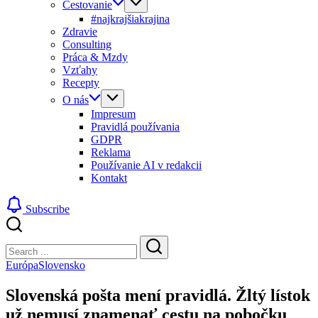
Cestovanie
#najkrajšiakrajina
Zdravie
Consulting
Práca & Mzdy
Vzťahy
Recepty
O nás
Impresum
Pravidlá používania
GDPR
Reklama
Používanie AI v redakcii
Kontakt
Subscribe
Close
Search
Search
Európa
Slovensko
Slovenská pošta mení pravidlá. Žltý lístok
už nemusí znamenať cestu na pobočku