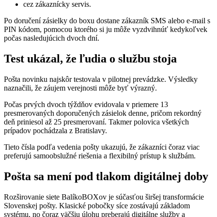
cez zákaznícky servis.
Po doručení zásielky do boxu dostane zákazník SMS alebo e-mail s
PIN kódom, pomocou ktorého si ju môže vyzdvihnúť kedykoľvek
počas nasledujúcich dvoch dní.
Test ukázal, že ľudia o službu stoja
Pošta novinku najskôr testovala v pilotnej prevádzke. Výsledky
naznačili, že záujem verejnosti môže byť výrazný.
Počas prvých dvoch týždňov evidovala v priemere 13
presmerovaných doporučených zásielok denne, pričom rekordný
deň priniesol až 25 presmerovaní. Takmer polovica všetkých
prípadov pochádzala z Bratislavy.
Tieto čísla podľa vedenia pošty ukazujú, že zákazníci čoraz viac
preferujú samoobslužné riešenia a flexibilný prístup k službám.
Pošta sa mení pod tlakom digitálnej doby
Rozširovanie siete BalíkoBOXov je súčasťou širšej transformácie
Slovenskej pošty. Klasické pobočky síce zostávajú základom
systému, no čoraz väčšiu úlohu preberajú digitálne služby a