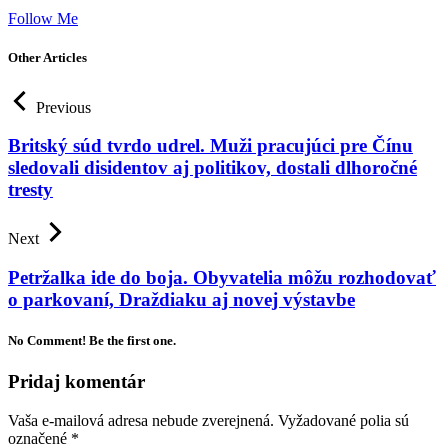
Follow Me
Other Articles
Previous
Britský súd tvrdo udrel. Muži pracujúci pre Čínu
sledovali disidentov aj politikov, dostali dlhoročné
tresty
Next
Petržalka ide do boja. Obyvatelia môžu rozhodovať
o parkovaní, Draždiaku aj novej výstavbe
No Comment! Be the first one.
Pridaj komentár
Vaša e-mailová adresa nebude zverejnená.
Vyžadované polia sú
označené
*