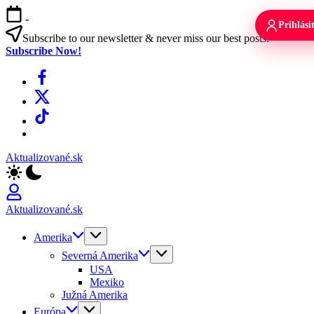
Skip
-
to
Prihlási
content
Subscribe to our newsletter & never miss our best posts.
Subscribe Now!
Facebook
X
TikTok
WhatsApp
Aktualizované.sk
Aktualizované.sk
Amerika
Severná Amerika
USA
Mexiko
Južná Amerika
Európa