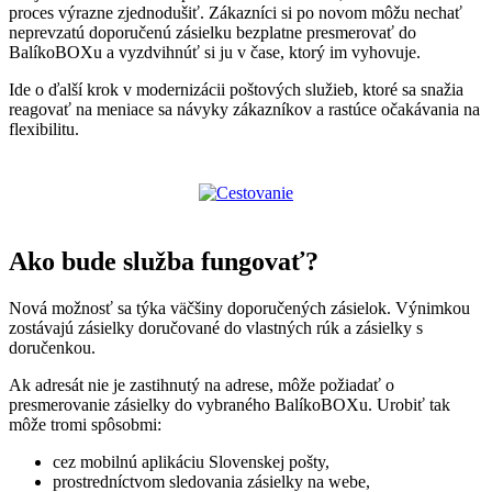
proces výrazne zjednodušiť. Zákazníci si po novom môžu nechať
neprevzatú doporučenú zásielku bezplatne presmerovať do
BalíkoBOXu a vyzdvihnúť si ju v čase, ktorý im vyhovuje.
Ide o ďalší krok v modernizácii poštových služieb, ktoré sa snažia
reagovať na meniace sa návyky zákazníkov a rastúce očakávania na
flexibilitu.
Ako bude služba fungovať?
Nová možnosť sa týka väčšiny doporučených zásielok. Výnimkou
zostávajú zásielky doručované do vlastných rúk a zásielky s
doručenkou.
Ak adresát nie je zastihnutý na adrese, môže požiadať o
presmerovanie zásielky do vybraného BalíkoBOXu. Urobiť tak
môže tromi spôsobmi:
cez mobilnú aplikáciu Slovenskej pošty,
prostredníctvom sledovania zásielky na webe,