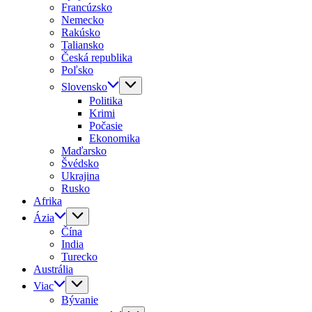
Francúzsko
Nemecko
Rakúsko
Taliansko
Česká republika
Poľsko
Slovensko
Politika
Krimi
Počasie
Ekonomika
Maďarsko
Švédsko
Ukrajina
Rusko
Afrika
Ázia
Čína
India
Turecko
Austrália
Viac
Bývanie