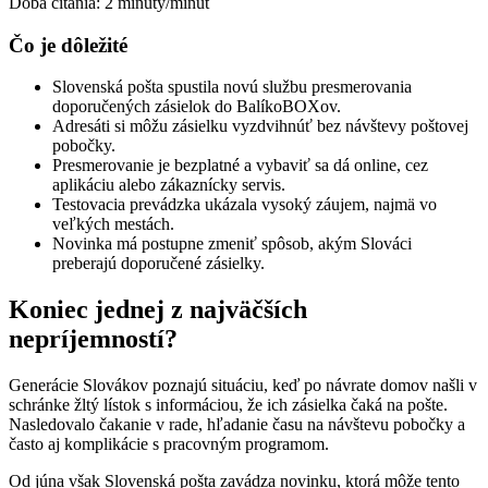
Doba čítania:
2
minúty/minút
Čo je dôležité
Slovenská pošta spustila novú službu presmerovania
doporučených zásielok do BalíkoBOXov.
Adresáti si môžu zásielku vyzdvihnúť bez návštevy poštovej
pobočky.
Presmerovanie je bezplatné a vybaviť sa dá online, cez
aplikáciu alebo zákaznícky servis.
Testovacia prevádzka ukázala vysoký záujem, najmä vo
veľkých mestách.
Novinka má postupne zmeniť spôsob, akým Slováci
preberajú doporučené zásielky.
Koniec jednej z najväčších
nepríjemností?
Generácie Slovákov poznajú situáciu, keď po návrate domov našli v
schránke žltý lístok s informáciou, že ich zásielka čaká na pošte.
Nasledovalo čakanie v rade, hľadanie času na návštevu pobočky a
často aj komplikácie s pracovným programom.
Od júna však Slovenská pošta zavádza novinku, ktorá môže tento