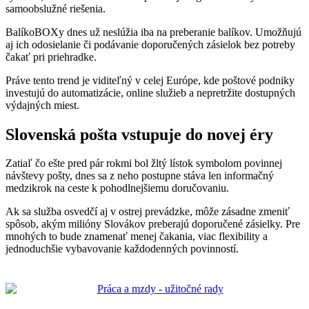
samoobslužné riešenia.
BalíkoBOXy dnes už neslúžia iba na preberanie balíkov. Umožňujú
aj ich odosielanie či podávanie doporučených zásielok bez potreby
čakať pri priehradke.
Práve tento trend je viditeľný v celej Európe, kde poštové podniky
investujú do automatizácie, online služieb a nepretržite dostupných
výdajných miest.
Slovenská pošta vstupuje do novej éry
Zatiaľ čo ešte pred pár rokmi bol žltý lístok symbolom povinnej
návštevy pošty, dnes sa z neho postupne stáva len informačný
medzikrok na ceste k pohodlnejšiemu doručovaniu.
Ak sa služba osvedčí aj v ostrej prevádzke, môže zásadne zmeniť
spôsob, akým milióny Slovákov preberajú doporučené zásielky. Pre
mnohých to bude znamenať menej čakania, viac flexibility a
jednoduchšie vybavovanie každodenných povinností.