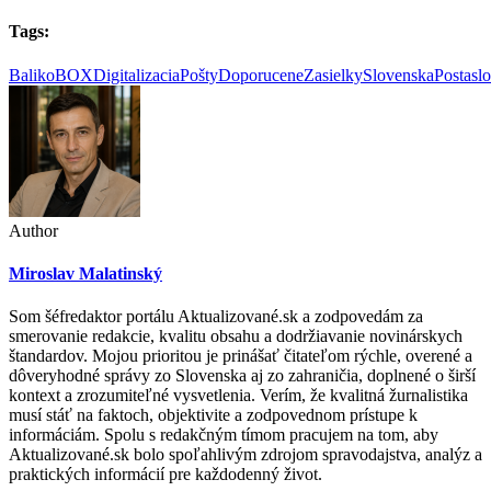
Tags:
BalikoBOX
DigitalizaciaPošty
DoporuceneZasielky
SlovenskaPosta
sl
Author
Miroslav Malatinský
Som šéfredaktor portálu Aktualizované.sk a zodpovedám za
smerovanie redakcie, kvalitu obsahu a dodržiavanie novinárskych
štandardov. Mojou prioritou je prinášať čitateľom rýchle, overené a
dôveryhodné správy zo Slovenska aj zo zahraničia, doplnené o širší
kontext a zrozumiteľné vysvetlenia. Verím, že kvalitná žurnalistika
musí stáť na faktoch, objektivite a zodpovednom prístupe k
informáciám. Spolu s redakčným tímom pracujem na tom, aby
Aktualizované.sk bolo spoľahlivým zdrojom spravodajstva, analýz a
praktických informácií pre každodenný život.