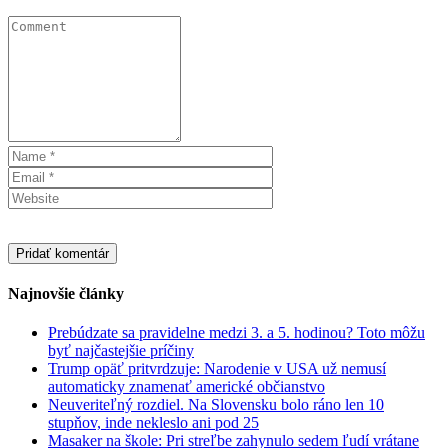
Najnovšie články
Prebúdzate sa pravidelne medzi 3. a 5. hodinou? Toto môžu
byť najčastejšie príčiny
Trump opäť pritvrdzuje: Narodenie v USA už nemusí
automaticky znamenať americké občianstvo
Neuveriteľný rozdiel. Na Slovensku bolo ráno len 10
stupňov, inde nekleslo ani pod 25
Masaker na škole: Pri streľbe zahynulo sedem ľudí vrátane