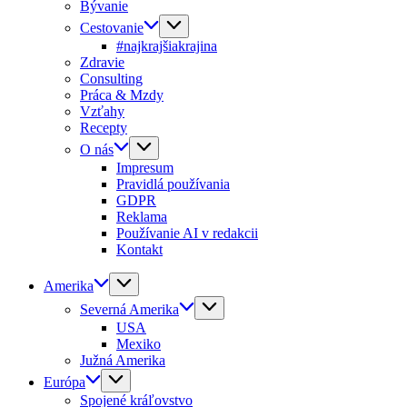
Bývanie
Cestovanie
#najkrajšiakrajina
Zdravie
Consulting
Práca & Mzdy
Vzťahy
Recepty
O nás
Impresum
Pravidlá používania
GDPR
Reklama
Používanie AI v redakcii
Kontakt
Amerika
Severná Amerika
USA
Mexiko
Južná Amerika
Európa
Spojené kráľovstvo