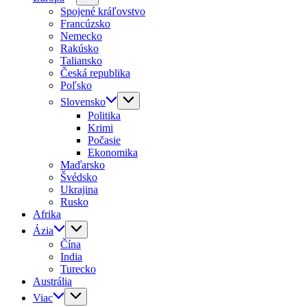
Spojené kráľovstvo
Francúzsko
Nemecko
Rakúsko
Taliansko
Česká republika
Poľsko
Slovensko
Politika
Krimi
Počasie
Ekonomika
Maďarsko
Švédsko
Ukrajina
Rusko
Afrika
Ázia
Čína
India
Turecko
Austrália
Viac