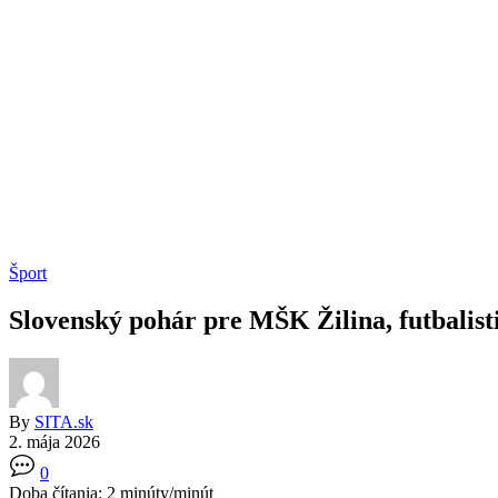
Šport
Slovenský pohár pre MŠK Žilina, futbalis
By
SITA.sk
2. mája 2026
0
Doba čítania:
2
minúty/minút