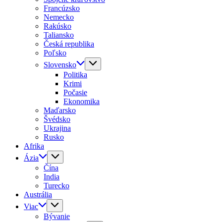
Francúzsko
Nemecko
Rakúsko
Taliansko
Česká republika
Poľsko
Slovensko
Politika
Krimi
Počasie
Ekonomika
Maďarsko
Švédsko
Ukrajina
Rusko
Afrika
Ázia
Čína
India
Turecko
Austrália
Viac
Bývanie