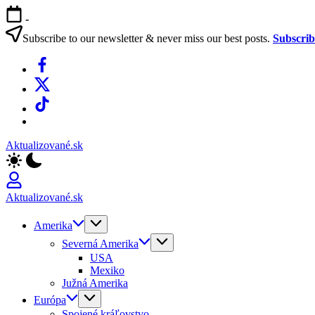
Skip
-
to
content
Subscribe to our newsletter & never miss our best posts.
Subscri
Facebook
X
TikTok
WhatsApp
Aktualizované.sk
Aktualizované.sk
Amerika
Severná Amerika
USA
Mexiko
Južná Amerika
Európa
Spojené kráľovstvo