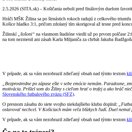
2.5.2026 (SITA.sk) – Košičania neboli pred finálovým duelom favorit
Hráči MŠK Žilina sa po štrnástich rokoch radujú z celkového triumfu
Košice hladko 3:1, pričom zdolaný tím skorigoval až tesne pred konc
Žilinskí
„šošoni“
na vlastnom štadióne viedli už po prvom polčase 2:
na tom nezmenil ani zásah Karla Miljaniča za chrbát Jakuba Badžgoň
V prípade, ak sa vám nezobrazil zdieľaný obsah nad týmto textom
kl
„Bezprostredne po zápase ešte v sebe emócie nemám. Paradoxne, zmocni
motivácia. Prišiel som do Žiliny s cieľom hrať o trofej a ako hráč ni
Slovenského futbalového zväzu (SFZ)
.
O presnom zásahu do siete svojho niekdajšieho klubu doplnil:
„Futbal 
oslavovať nechcel. V Košiciach mám veľa blízkych ľudí. Duel nemal f
V prípade, ak sa vám nezobrazil zdieľaný obsah nad týmto textom
kl
Čo na to tréneri?