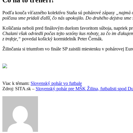
Podľa kouča víťazného kolektívu Staňa sú pohárové zápasy
„najmä 
polčasu sme pridali ďalší, čo nás upokojilo. Do druhého dejstva sme 
Košičania neboli pred finálovým duelom favoritom súboja, napriek pr
Chalani však odviedli počas tejto sezóny kus roboty, za čo im ďakujem
z trofeje,“
povedal košický kormidelník Peter Černák.
Žilinčania si triumfom vo finále SP zaistili miestenku v pohárovej Eu
Viac k témam:
Slovenský pohár vo futbale
Zdroj: SITA.sk –
Slovenský pohár pre MŠK Žilina, futbalisti spod D