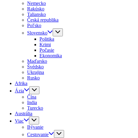
Nemecko
Rakúsko
Taliansko
Česká republika
Poľsko
Slovensko
Politika
Krimi
Počasie
Ekonomika
Maďarsko
Švédsko
Ukrajina
Rusko
Afrika
Ázia
Čína
India
Turecko
Austrália
Viac
Bývanie
Cestovanie