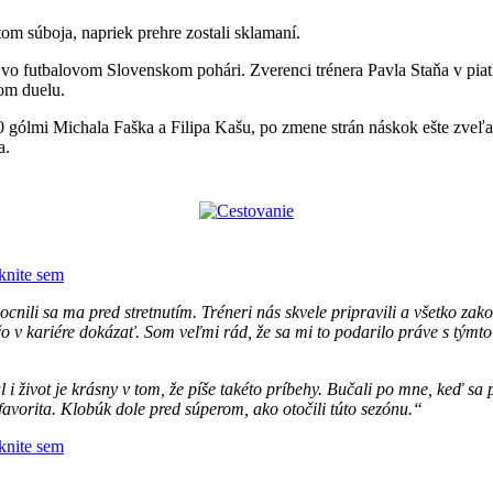
om súboja, napriek prehre zostali sklamaní.
 vo futbalovom Slovenskom pohári. Zverenci trénera Pavla Staňa v pia
om duelu.
0 gólmi Michala Faška a Filipa Kašu, po zmene strán náskok ešte zveľ
a.
iknite sem
li sa ma pred stretnutím. Tréneri nás skvele pripravili a všetko zakon
ečo v kariére dokázať. Som veľmi rád, že sa mi to podarilo práve s týmt
i život je krásny v tom, že píše takéto príbehy. Bučali po mne, keď sa p
avorita. Klobúk dole pred súperom, ako otočili túto sezónu.“
iknite sem