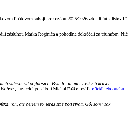
tkovom finálovom súboji pre sezónu 2025/2026 zdolali futbalistov FC
adili zásluhou Marka Roginiča a pohodlne dokráčali za triumfom. Nič
čili videom od najbližších. Bola to pre nás všetkých krásna
o klubom,“
uviedol po súboji Michal Faško podľa
oficiálneho webu
ískal roh, ale beriem to, teraz sme boli rivali. Gól som však