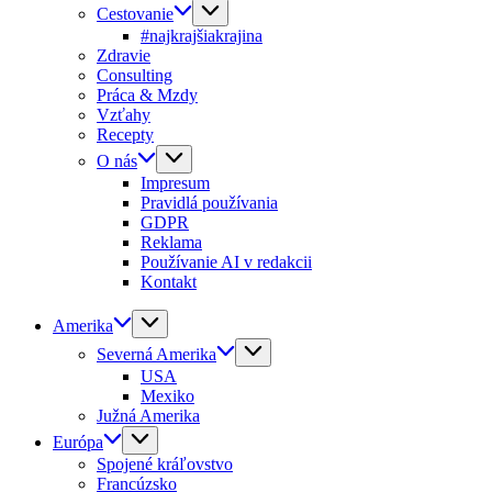
Cestovanie
#najkrajšiakrajina
Zdravie
Consulting
Práca & Mzdy
Vzťahy
Recepty
O nás
Impresum
Pravidlá používania
GDPR
Reklama
Používanie AI v redakcii
Kontakt
Amerika
Severná Amerika
USA
Mexiko
Južná Amerika
Európa
Spojené kráľovstvo
Francúzsko