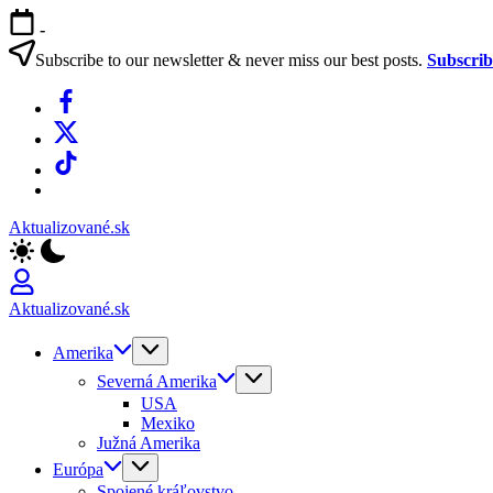
Skip
-
to
content
Subscribe to our newsletter & never miss our best posts.
Subscri
Facebook
X
TikTok
WhatsApp
Aktualizované.sk
Aktualizované.sk
Amerika
Severná Amerika
USA
Mexiko
Južná Amerika
Európa
Spojené kráľovstvo