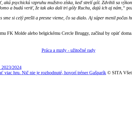
ť, akú psychickú vzpruhu mužstvo získa, keď strelí gól. Zdvihli sa výko
domo a budú veriť, že tak ako dali tri góly Ruchu, dajú ich aj nám,“
poz
 sme si celý prešli a presne vieme, čo sa dialo. Aj súper menil počas 
skemu FK Molde alebo belgickému Cercle Bruggy, začínal by opäť doma
a 2023/2024
 viac hru. Nič nie je rozhodnuté, hovorí tréner Gašparík
© SITA Všetk