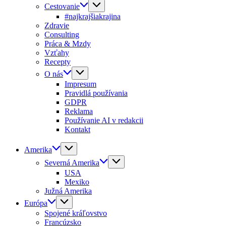
Cestovanie
#najkrajšiakrajina
Zdravie
Consulting
Práca & Mzdy
Vzťahy
Recepty
O nás
Impresum
Pravidlá používania
GDPR
Reklama
Používanie AI v redakcii
Kontakt
Amerika
Severná Amerika
USA
Mexiko
Južná Amerika
Európa
Spojené kráľovstvo
Francúzsko