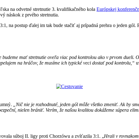
ľska na odvetné stretnutie 3. kvalifikačného kola
Európskej konferenčn
vý náskok z prvého stretnutia.
:1, na postup ďalej im tak bude stačiť aj prípadná prehra o jeden gól
e budeme mať stretnutie oveľa viac pod kontrolou ako v prvom dueli. Op
apelujem na hráčov, že musíme ich typické veci dostať pod kontrolu,“
u
zumný.
„Nič nie je rozhodnuté, jeden gól môže všetko zmeniť. Ak by sme
ezpeční, nielen brániť. Verím, že našou kvalitou dokážeme súpera elim
ala súboj II. ligy proti Chorzówu a zvíťazila 3:1. „
Hrali v rovnakom 