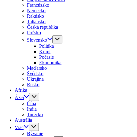
Francúzsko
Nemecko
Rakúsko
Taliansko
Česká republika
Poľsko
Slovensko
Politika
Krimi
Počasie
Ekonomika
Maďarsko
Švédsko
Ukrajina
Rusko
Afrika
Ázia
Čína
India
Turecko
Austrália
Viac
Bývanie