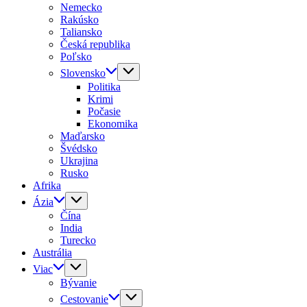
Nemecko
Rakúsko
Taliansko
Česká republika
Poľsko
Slovensko
Politika
Krimi
Počasie
Ekonomika
Maďarsko
Švédsko
Ukrajina
Rusko
Afrika
Ázia
Čína
India
Turecko
Austrália
Viac
Bývanie
Cestovanie