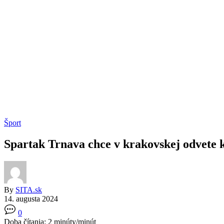
Šport
Spartak Trnava chce v krakovskej odvete k
By
SITA.sk
14. augusta 2024
0
Doba čítania:
2
minúty/minút