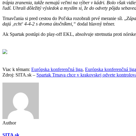
trápia zranenia, takže nemajú veľmi na výber v kádri. Bolo však vidie
ľudí. Uhrali dôležitý výsledok a myslím si, že do odvety pôjdu sebave
Trnavčania si pred cestou do Poľska rozobrali prvé meranie síl. „
Zápas
dajú ‚echt‘ 4-4-2 s dvoma útočníkmi,“
dodal hlavný tréner.
Ak Spartak postúpi do play-off EKL, absolvuje stretnutia proti nór
Viac k témam:
Európska konferenčná liga
,
Európska konferenčná lig
Zdroj: SITA.sk –
Spartak Trnava chce v krakovskej odvete kontrolovať
Author
SITA.sk