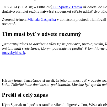
14.8.2024 (SITA.sk) – Futbalový
FC Spartak Trnava
už odletel do Po
družstvo plynulej sezóny najvyššej slovenskej súťaže udržať dvojgólo
Zverenci trénera
Michala Gašparíka
v domácom prostredí triumfovali 3
otvorené.
Tím musí byť v odvete rozumný
„Na druhý zápas sa dokážeme vždy lepšie pripraviť, preto aj verím, ž
oni tam mali svoje šance, ktorým potrebujeme predísť. V tom hlavne 
trnavskyhlas.sk
.
Hlavný tréner Trnavčanov si myslí, že jeho tím musí byť v odvete ro
koňa. Dôležité bude duel dostať pod kontrolu. Musíme byť vpredu neb
Prešli si celý zápas
Kým Spartak mal počas ostatného víkendu ligové voľno, Wisla absolvov