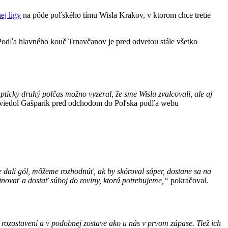
ej ligy
na pôde poľského tímu Wisla Krakov, v ktorom chce tretie
. Podľa hlavného kouč Trnavčanov je pred odvetou stále všetko
ticky druhý polčas možno vyzeral, že sme Wislu zvalcovali, ale aj
viedol Gašparík pred odchodom do Poľska podľa webu
 dali gól, môžeme rozhodnúť, ak by skóroval súper, dostane sa na
inovať a dostať súboj do roviny, ktorú potrebujeme,“
pokračoval.
rozostavení a v podobnej zostave ako u nás v prvom zápase. Tiež ich