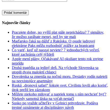
Najnovšie články
Pracujete dobre, no vyšší plat stále neprichádza? 7 signálov,
že možno zarábate menej, než by ste mali
Maďarsko čaká na dážď z Rakúska. O osude jadrovej
elektrárne Paks môžu rozhodnúť zrážky za hranicami
Čo variť, keď už naozaj neviete? 7 jednoduchých večerí,
ktoré zachránia celý týždeň
Apple mení plány. Očakávané AI okuliare tento rok zrejme
neprídu
Druhá tragédia za jediný deň. Na východe Slovenska sa
utopili dvaja maloletí chlapci
Dovolenka sa zmenila na nočnú moru. Desiatky rodín naleteli
na neexistujúce apartmány
Ruská „dronová safari“ šokuje svet. Civilistu lovili ako korisť,
útok prežil len zázrakom
Môžete niekoho milovať a napriek tomu s ním nechcieť byť?
Niekedy samotná láska na vzťah nestačí
Susko po vražde učiteľky v Gelnici pritvrdzuje. Podáva
trestné oznámenie aj disciplinárny návrh