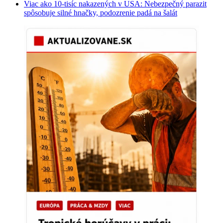
Viac ako 10-tisíc nakazených v USA: Nebezpečný parazit
spôsobuje silné hnačky, podozrenie padá na šalát