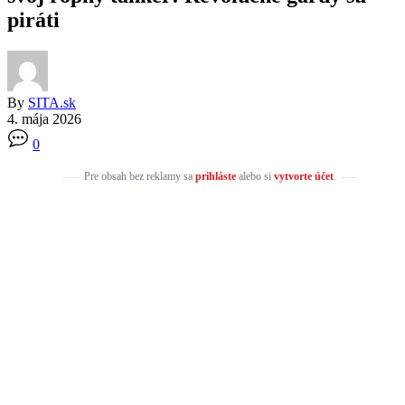
piráti
By
SITA.sk
4. mája 2026
0
Pre obsah bez reklamy sa
prihláste
alebo si
vytvorte účet
.