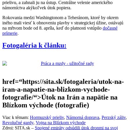
prielivu, a zahnali ju na ústup. Centrálne velenie amerického
námorníctva akýkoľvek útok popiera.
Rokovania medzi Washingtonom a Teheránom, ktoré by okrem
iného mali viesť k obnoveniu plavby v strategickej úžine, ostávajú
na mŕtvom bode od 8. apríla, keď do platnosti vstúpilo
dočasné
prímerie
.
Fotogaléria k článku:
href=“https://sita.sk/fotogaleria/utok-na-
iran-a-napatie-na-blizkom-vychode-
fotografie/“>Útok na Irán a napätie na
Blízkom východe (fotografie)
Viac k témam:
Hormuzský prieliv
,
Námorná doprava
,
Perzský záliv
,
Revolučné gardy
,
Vojna na Blízkom východe
Zdroj: SITA.sk –
Spojené emiráty odsúdili útok dronmi na svoj