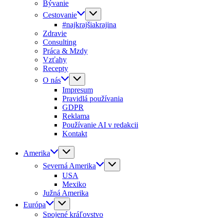
Bývanie
Cestovanie
#najkrajšiakrajina
Zdravie
Consulting
Práca & Mzdy
Vzťahy
Recepty
O nás
Impresum
Pravidlá používania
GDPR
Reklama
Používanie AI v redakcii
Kontakt
Amerika
Severná Amerika
USA
Mexiko
Južná Amerika
Európa
Spojené kráľovstvo