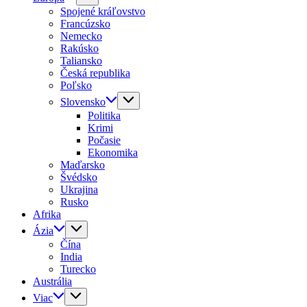
Spojené kráľovstvo
Francúzsko
Nemecko
Rakúsko
Taliansko
Česká republika
Poľsko
Slovensko
Politika
Krimi
Počasie
Ekonomika
Maďarsko
Švédsko
Ukrajina
Rusko
Afrika
Ázia
Čína
India
Turecko
Austrália
Viac