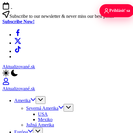
Skip
-
to
Prihlásiť sa
content
Subscribe to our newsletter & never miss our best posts.
Subscribe Now!
Facebook
X
TikTok
WhatsApp
Aktualizované.sk
Aktualizované.sk
Amerika
Severná Amerika
USA
Mexiko
Južná Amerika
Európa