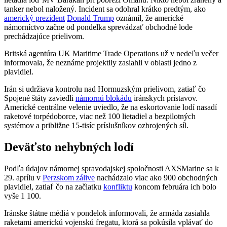
tanker nebol naložený. Incident sa odohral krátko predtým, ako
americký prezident
Donald Trump
oznámil, že americké
námorníctvo začne od pondelka sprevádzať obchodné lode
prechádzajúce prielivom.
Britská agentúra UK Maritime Trade Operations už v nedeľu večer
informovala, že neznáme projektily zasiahli v oblasti jedno z
plavidiel.
Irán si udržiava kontrolu nad Hormuzským prielivom, zatiaľ čo
Spojené štáty zaviedli
námornú blokádu
iránskych prístavov.
Americké centrálne velenie uviedlo, že na eskortovanie lodí nasadí
raketové torpédoborce, viac než 100 lietadiel a bezpilotných
systémov a približne 15‑tisíc príslušníkov ozbrojených síl.
Deväťsto nehybných lodí
Podľa údajov námornej spravodajskej spoločnosti AXSMarine sa k
29. aprílu v
Perzskom zálive
nachádzalo viac ako 900 obchodných
plavidiel, zatiaľ čo na začiatku
konfliktu
koncom februára ich bolo
vyše 1 100.
Iránske štátne médiá v pondelok informovali, že armáda zasiahla
raketami americkú vojenskú fregatu, ktorá sa pokúsila vplávať do