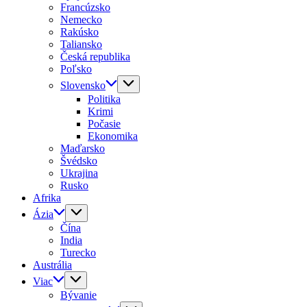
Francúzsko
Nemecko
Rakúsko
Taliansko
Česká republika
Poľsko
Slovensko
Politika
Krimi
Počasie
Ekonomika
Maďarsko
Švédsko
Ukrajina
Rusko
Afrika
Ázia
Čína
India
Turecko
Austrália
Viac
Bývanie