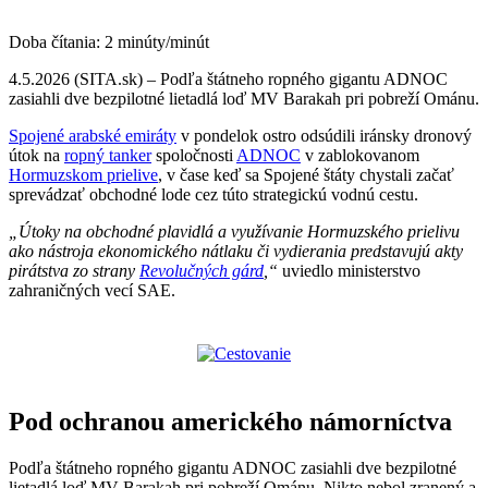
Doba čítania:
2
minúty/minút
4.5.2026 (SITA.sk) – Podľa štátneho ropného gigantu ADNOC
zasiahli dve bezpilotné lietadlá loď MV Barakah pri pobreží Ománu.
Spojené arabské emiráty
v pondelok ostro odsúdili iránsky dronový
útok na
ropný tanker
spoločnosti
ADNOC
v zablokovanom
Hormuzskom prielive
, v čase keď sa Spojené štáty chystali začať
sprevádzať obchodné lode cez túto strategickú vodnú cestu.
„Útoky na obchodné plavidlá a využívanie Hormuzského prielivu
ako nástroja ekonomického nátlaku či vydierania predstavujú akty
pirátstva zo strany
Revolučných gárd
,“
uviedlo ministerstvo
zahraničných vecí SAE.
Pod ochranou amerického námorníctva
Podľa štátneho ropného gigantu ADNOC zasiahli dve bezpilotné
lietadlá loď MV Barakah pri pobreží Ománu. Nikto nebol zranený a