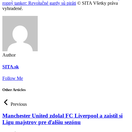
ropný tanker: Revolučné gardy sú piráti
© SITA Všetky práva
vyhradené.
Author
SITA.sk
Follow Me
Other Articles
Previous
Manchester United zdolal FC Liverpool a zaistil si
Ligu majstrov pre ďalšiu sezónu