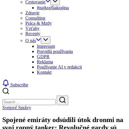
Cestovanie
#najkrajšiakrajina
Zdravie
Consulting
Práca & Mzdy
Vzťahy
Recepty
O nás
Impresum
Pravidlá používania
GDPR
Reklama
Používanie AI v redakcii
Kontakt
Subscribe
Close
Search
Search
Svetové Správy
Spojené emiráty odsúdili útok dronmi na
svoj ropný tanker: Revolučné gardy sú