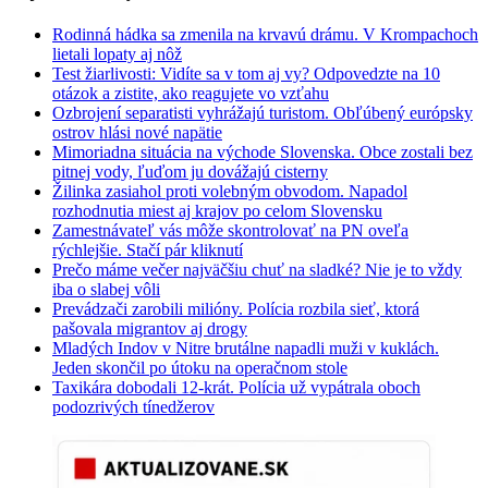
Rodinná hádka sa zmenila na krvavú drámu. V Krompachoch
lietali lopaty aj nôž
Test žiarlivosti: Vidíte sa v tom aj vy? Odpovedzte na 10
otázok a zistite, ako reagujete vo vzťahu
Ozbrojení separatisti vyhrážajú turistom. Obľúbený európsky
ostrov hlási nové napätie
Mimoriadna situácia na východe Slovenska. Obce zostali bez
pitnej vody, ľuďom ju dovážajú cisterny
Žilinka zasiahol proti volebným obvodom. Napadol
rozhodnutia miest aj krajov po celom Slovensku
Zamestnávateľ vás môže skontrolovať na PN oveľa
rýchlejšie. Stačí pár kliknutí
Prečo máme večer najväčšiu chuť na sladké? Nie je to vždy
iba o slabej vôli
Prevádzači zarobili milióny. Polícia rozbila sieť, ktorá
pašovala migrantov aj drogy
Mladých Indov v Nitre brutálne napadli muži v kuklách.
Jeden skončil po útoku na operačnom stole
Taxikára dobodali 12-krát. Polícia už vypátrala oboch
podozrivých tínedžerov