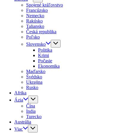
Spojené kráľovstvo
Francúzsko
Nemecko
Rakúsko
Taliansko
Česká republika
Poľsko
Slovensko
Politika
Krimi
Počasie
Ekonomika
Maďarsko
Švédsko
Ukrajina
Rusko
Afrika
Ázia
Čína
India
Turecko
Austrália
Viac