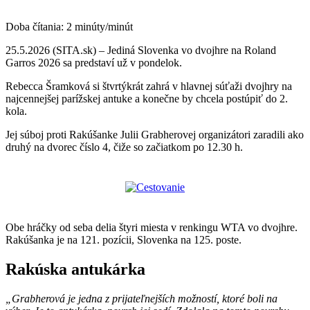
Doba čítania:
2
minúty/minút
25.5.2026 (SITA.sk) – Jediná Slovenka vo dvojhre na Roland
Garros 2026 sa predstaví už v pondelok.
Rebecca Šramková si štvrtýkrát zahrá v hlavnej súťaži dvojhry na
najcennejšej parížskej antuke a konečne by chcela postúpiť do 2.
kola.
Jej súboj proti Rakúšanke Julii Grabherovej organizátori zaradili ako
druhý na dvorec číslo 4, čiže so začiatkom po 12.30 h.
Obe hráčky od seba delia štyri miesta v renkingu WTA vo dvojhre.
Rakúšanka je na 121. pozícii, Slovenka na 125. poste.
Rakúska antukárka
„Grabherová je jedna z prijateľnejších možností, ktoré boli na