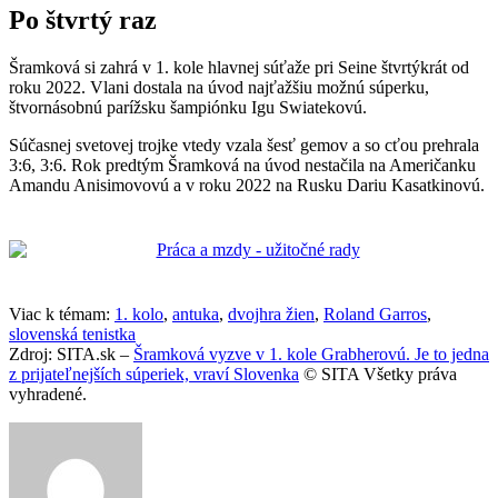
Po štvrtý raz
Šramková si zahrá v 1. kole hlavnej súťaže pri Seine štvrtýkrát od
roku 2022. Vlani dostala na úvod najťažšiu možnú súperku,
štvornásobnú parížsku šampiónku Igu Swiatekovú.
Súčasnej svetovej trojke vtedy vzala šesť gemov a so cťou prehrala
3:6, 3:6. Rok predtým Šramková na úvod nestačila na Američanku
Amandu Anisimovovú a v roku 2022 na Rusku Dariu Kasatkinovú.
Viac k témam:
1. kolo
,
antuka
,
dvojhra žien
,
Roland Garros
,
slovenská tenistka
Zdroj: SITA.sk –
Šramková vyzve v 1. kole Grabherovú. Je to jedna
z prijateľnejších súperiek, vraví Slovenka
© SITA Všetky práva
vyhradené.