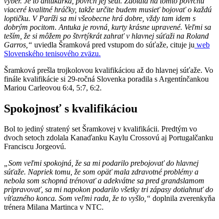
výber. Je to antukárka, povrch jej sedí. Zdolala na tomto povrchu
viaceré kvalitné hráčky, takže určite budem musieť bojovať o každú
loptičku. V Paríži sa mi všeobecne hrá dobre, vždy tam idem s
dobrým pocitom. Antuka je rovná, kurty krásne upravené. Veľmi sa
teším, že si môžem po štvrtýkrát zahrať v hlavnej súťaži na Roland
Garros,“
uviedla Šramková pred vstupom do súťaže, cituje ju
web
Slovenského tenisového zväzu.
Šramková prešla trojkolovou kvalifikáciou až do hlavnej súťaže. Vo
finále kvalifikácie si 29-ročná Slovenka poradila s Argentínčankou
Mariou Carleovou 6:4, 5:7, 6:2.
Spokojnosť s kvalifikáciou
Bol to jediný stratený set Šramkovej v kvalifikácii. Predtým vo
dvoch setoch zdolala Kanaďanku Kaylu Crossovú aj Portugalčanku
Franciscu Jorgeovú.
„Som veľmi spokojná, že sa mi podarilo prebojovať do hlavnej
súťaže. Napriek tomu, že som opäť mala zdravotné problémy a
nebola som schopná trénovať a adekvátne sa pred grandslamom
pripravovať, sa mi napokon podarilo všetky tri zápasy dotiahnuť do
víťazného konca. Som veľmi rada, že to vyšlo,“
doplnila zverenkyňa
trénera Milana Martinca v NTC.