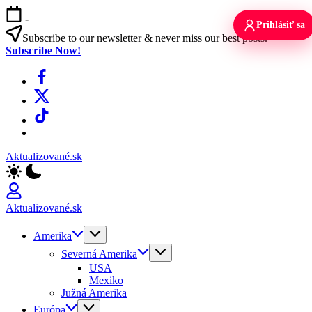
Skip
-
to
Prihlásiť sa
content
Subscribe to our newsletter & never miss our best posts.
Subscribe Now!
Facebook
X
TikTok
WhatsApp
Aktualizované.sk
Aktualizované.sk
Amerika
Severná Amerika
USA
Mexiko
Južná Amerika
Európa