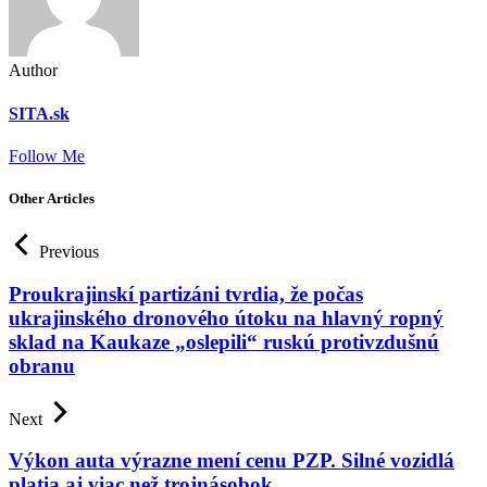
Author
SITA.sk
Follow Me
Other Articles
Previous
Proukrajinskí partizáni tvrdia, že počas
ukrajinského dronového útoku na hlavný ropný
sklad na Kaukaze „oslepili“ ruskú protivzdušnú
obranu
Next
Výkon auta výrazne mení cenu PZP. Silné vozidlá
platia aj viac než trojnásobok