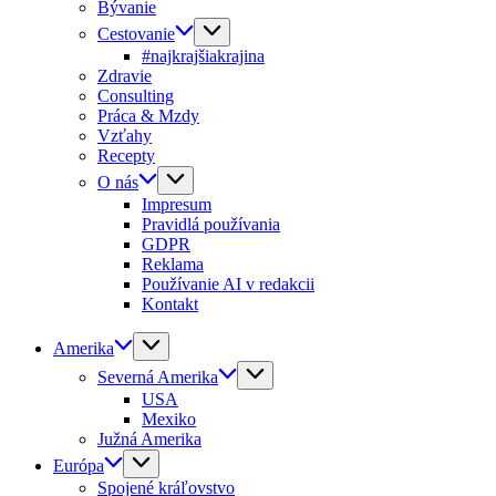
Bývanie
Cestovanie
#najkrajšiakrajina
Zdravie
Consulting
Práca & Mzdy
Vzťahy
Recepty
O nás
Impresum
Pravidlá používania
GDPR
Reklama
Používanie AI v redakcii
Kontakt
Amerika
Severná Amerika
USA
Mexiko
Južná Amerika
Európa
Spojené kráľovstvo