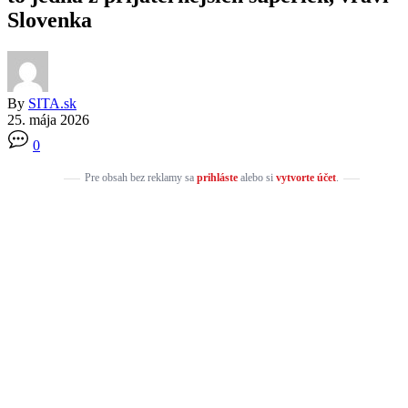
Slovenka
By
SITA.sk
25. mája 2026
0
Pre obsah bez reklamy sa
prihláste
alebo si
vytvorte účet
.