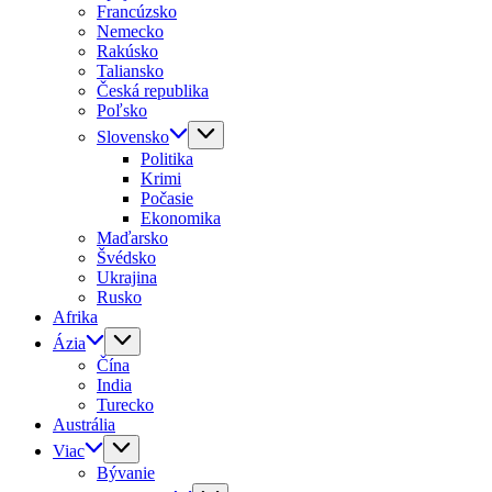
Francúzsko
Nemecko
Rakúsko
Taliansko
Česká republika
Poľsko
Slovensko
Politika
Krimi
Počasie
Ekonomika
Maďarsko
Švédsko
Ukrajina
Rusko
Afrika
Ázia
Čína
India
Turecko
Austrália
Viac
Bývanie