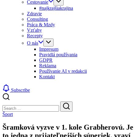
Cestovanie
#najkrajšiakrajina
Zdravie
Consulting
Práca & Mzdy
Vzťahy
Recepty
O nás
Impresum
Pravidlá používania
GDPR
Reklama
Používanie AI v redakcii
Kontakt
Subscribe
Close
Search
Search
Šport
Šramková vyzve v 1. kole Grabherovú. Je
to jedna z prijateľnejších súperiek, vraví