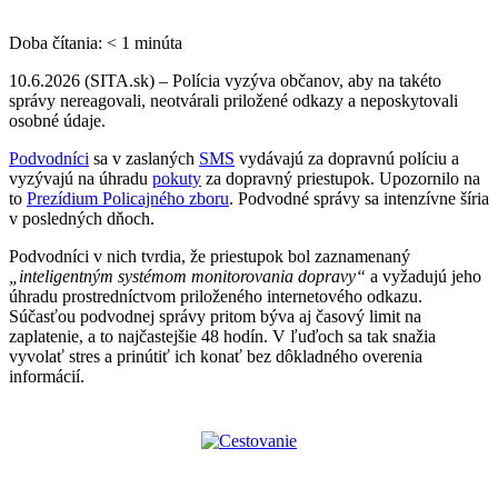
Doba čítania:
< 1
minúta
10.6.2026 (SITA.sk) – Polícia vyzýva občanov, aby na takéto
správy nereagovali, neotvárali priložené odkazy a neposkytovali
osobné údaje.
Podvodníci
sa v zaslaných
SMS
vydávajú za dopravnú políciu a
vyzývajú na úhradu
pokuty
za dopravný priestupok. Upozornilo na
to
Prezídium Policajného zboru
. Podvodné správy sa intenzívne šíria
v posledných dňoch.
Podvodníci v nich tvrdia, že priestupok bol zaznamenaný
„inteligentným systémom monitorovania dopravy“
a vyžadujú jeho
úhradu prostredníctvom priloženého internetového odkazu.
Súčasťou podvodnej správy pritom býva aj časový limit na
zaplatenie, a to najčastejšie 48 hodín. V ľuďoch sa tak snažia
vyvolať stres a prinútiť ich konať bez dôkladného overenia
informácií.