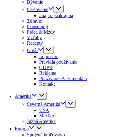
Bývanie
Cestovanie
#najkrajšiakrajina
Zdravie
Consulting
Práca & Mzdy
Vzťahy
Recepty
O nás
Impresum
Pravidlá používania
GDPR
Reklama
Používanie AI v redakcii
Kontakt
Amerika
Severná Amerika
USA
Mexiko
Južná Amerika
Európa
Spojené kráľovstvo