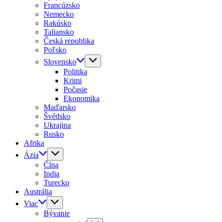
Francúzsko
Nemecko
Rakúsko
Taliansko
Česká republika
Poľsko
Slovensko
Politika
Krimi
Počasie
Ekonomika
Maďarsko
Švédsko
Ukrajina
Rusko
Afrika
Ázia
Čína
India
Turecko
Austrália
Viac
Bývanie