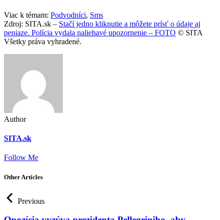
Viac k témam:
Podvodníci
,
Sms
Zdroj: SITA.sk –
Stačí jedno kliknutie a môžete prísť o údaje aj
peniaze. Polícia vydala naliehavé upozornenie – FOTO
© SITA
Všetky práva vyhradené.
Author
SITA.sk
Follow Me
Other Articles
Previous
Opozícia vyzýva prezidenta Pellegriniho, aby