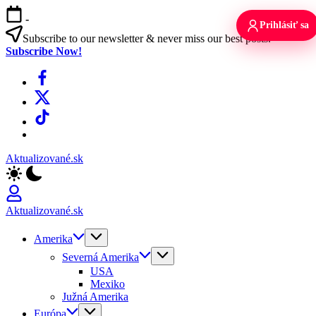
Skip
-
to
Prihlásiť sa
content
Subscribe to our newsletter & never miss our best posts.
Subscribe Now!
Facebook
X
TikTok
WhatsApp
Aktualizované.sk
Aktualizované.sk
Amerika
Severná Amerika
USA
Mexiko
Južná Amerika
Európa