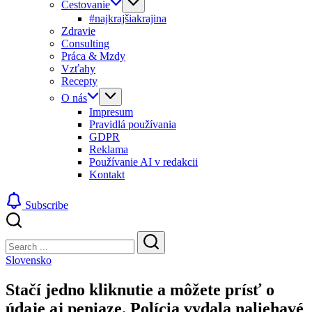
Cestovanie
#najkrajšiakrajina
Zdravie
Consulting
Práca & Mzdy
Vzťahy
Recepty
O nás
Impresum
Pravidlá používania
GDPR
Reklama
Používanie AI v redakcii
Kontakt
Subscribe
Close
Search
Search
Slovensko
Stačí jedno kliknutie a môžete prísť o
údaje aj peniaze. Polícia vydala naliehavé