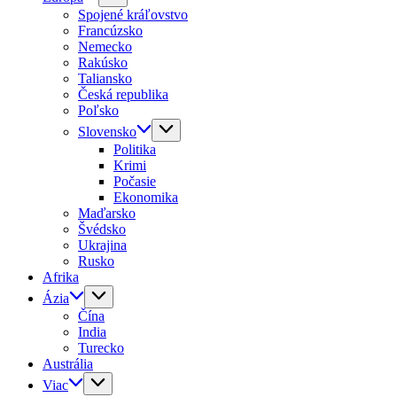
Spojené kráľovstvo
Francúzsko
Nemecko
Rakúsko
Taliansko
Česká republika
Poľsko
Slovensko
Politika
Krimi
Počasie
Ekonomika
Maďarsko
Švédsko
Ukrajina
Rusko
Afrika
Ázia
Čína
India
Turecko
Austrália
Viac