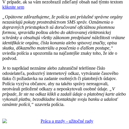
V prípade, ak sa vám nezobrazil zdieľaný obsah nad týmto textom
kliknite sem
„Opätovne zdôrazňujeme, že polícia ani príslušné správne orgány
nezasielajú pokuty prostredníctvom SMS správ. Oznámenia o
dopravných priestupkoch sú doručované oficiálnou písomnou
formou, spravidla poštou alebo do aktivovanej elektronickej
schránky a obsahujú všetky zákonom predpísané náležitosti vrátane
identifikácie orgánu, čísla konania alebo spisovej značky, opisu
skutku, dôkazného materiálu a poučenia o ďalšom postupe,“
uviedla polícia a upozornila na najčastejšie znaky toho, že ide o
podvod.
Je to napríklad neznáme alebo zahraničné telefónne číslo
odosielateľa, podozrivý internetový odkaz, vytváranie časového
tlaku či požiadavka na zadanie osobných či platobných údajov.
Polícia vyzýva občanov, aby na takéto správy nereagovali,
neotvárali priložené odkazy a neposkytovali osobné údaje.
„V
prípade, že ste na odkaz klikli a zadali údaje o platobnej karte alebo
vykonali platbu, bezodkladne kontaktujte svoju banku a udalosť
oznámte polícii,“
uzavrela polícia.