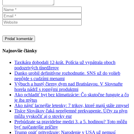
Najnovšie články
Taxikára dobodali 12-krát. Polícia už vypátrala oboch
podozrivých tínedžerov
Danko urobil definitívne rozhodnutie. SNS už do volieb
nepôjde s cudzími menami
Výbuch a hustý čierny dym nad Bratislavou. V Slovnafte
horela nádrž s ropnými produktmi
Ako ochladiť byt bez klimatizácie: Čo skutočne funguje a čo
je iba mýtus
Ako nájsť lacnejšie letenky: 7 trikov, ktoré majú stále zmysel
Tisíce Slovákov čaká nepríjemné prekvapenie. Účty za plyn
môžu vyskočiť aj o stovky eur
Prebúdzate sa pravidelne medzi 3. a 5. hodinou? Toto môžu
byť najčastejšie príčiny
Trump opäť pritvrdzuje: Narodenie v USA už nemusí