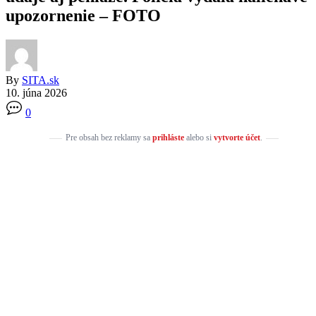
upozornenie – FOTO
By
SITA.sk
10. júna 2026
0
Pre obsah bez reklamy sa
prihláste
alebo si
vytvorte účet
.