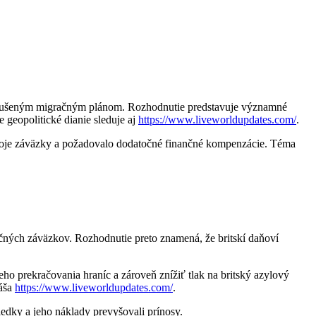
o zrušeným migračným plánom. Rozhodnutie predstavuje významné
 geopolitické dianie sleduje aj
https://www.liveworldupdates.com/
.
svoje záväzky a požadovalo dodatočné finančné kompenzácie. Téma
čných záväzkov. Rozhodnutie preto znamená, že britskí daňoví
ho prekračovania hraníc a zároveň znížiť tlak na britský azylový
náša
https://www.liveworldupdates.com/
.
edky a jeho náklady prevyšovali prínosy.