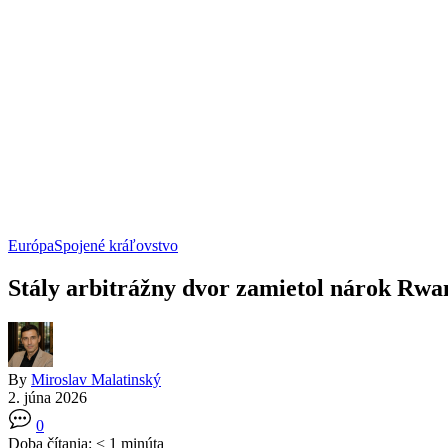
Európa
Spojené kráľovstvo
Stály arbitrážny dvor zamietol nárok Rwan
By
Miroslav Malatinský
2. júna 2026
0
Doba čítania:
< 1
minúta