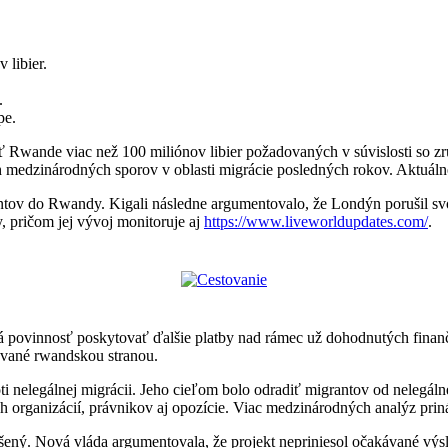
 libier.
.
pe.
atiť Rwande viac než 100 miliónov libier požadovaných v súvislosti s
ch medzinárodných sporov v oblasti migrácie posledných rokov. Aktuálne
grantov do Rwandy. Kigali následne argumentovalo, že Londýn porušil 
, pričom jej vývoj monitoruje aj
https://www.liveworldupdates.com/
.
má povinnosť poskytovať ďalšie platby nad rámec už dohodnutých finan
vané rwandskou stranou.
 nelegálnej migrácii. Jeho cieľom bolo odradiť migrantov od nelegálne
ych organizácií, právnikov aj opozície. Viac medzinárodných analýz pri
ený. Nová vláda argumentovala, že projekt nepriniesol očakávané výsl