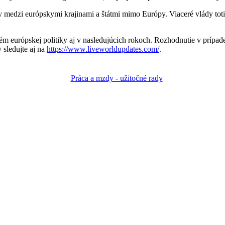
edzi európskymi krajinami a štátmi mimo Európy. Viaceré vlády totiž 
tém európskej politiky aj v nasledujúcich rokoch. Rozhodnutie v prípa
 sledujte aj na
https://www.liveworldupdates.com/
.