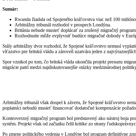
Sumár:
Rwanda žiadala od Spojeného kráľovstva viac než 100 miliónov
Arbitrážny tribunál rozhodol v prospech Londýna.
Británia nebude musieť doplácať za zrušený migračný program
Rozhodnutie môže ovplyvniť budúce migračné dohody v Euró
Stály arbitrážny dvor rozhodol, že Spojené kráľovstvo nemusí vypl
víťazstvo pre britskú vládu a zároveň uzatvára jeden z najvýraznejší
Spor vznikol po tom, čo britská vláda ukončila projekt presunu mi
migrácie patrí medzi najdiskutovanejšie otázky medzinárodnej politiky
Arbitrážny tribunál však dospel k záveru, že Spojené kráľovstvo ne
poplatníci nebudú musieť financovať dodatočné kompenzácie požado
Kontroverzný migračný program bol predstavený ako nástroj boja proti
systém. Projekt však od začiatku čelil kritike zo strany ľudskoprávn
Po zmene politického vedenia v Londýne bol program definitívne zruš