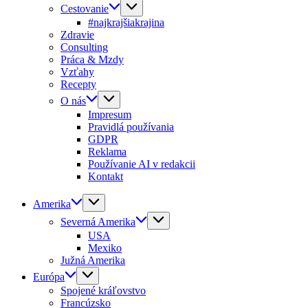
Cestovanie
#najkrajšiakrajina
Zdravie
Consulting
Práca & Mzdy
Vzťahy
Recepty
O nás
Impresum
Pravidlá používania
GDPR
Reklama
Používanie AI v redakcii
Kontakt
Amerika
Severná Amerika
USA
Mexiko
Južná Amerika
Európa
Spojené kráľovstvo
Francúzsko