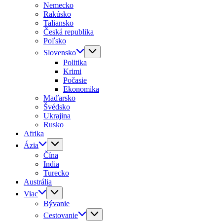
Nemecko
Rakúsko
Taliansko
Česká republika
Poľsko
Slovensko
Politika
Krimi
Počasie
Ekonomika
Maďarsko
Švédsko
Ukrajina
Rusko
Afrika
Ázia
Čína
India
Turecko
Austrália
Viac
Bývanie
Cestovanie