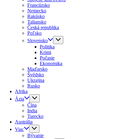
Francúzsko
Nemecko
Rakúsko
Taliansko
Česká republika
Poľsko
Slovensko
Politika
Krimi
Počasie
Ekonomika
Maďarsko
Švédsko
Ukrajina
Rusko
Afrika
Ázia
Čína
India
Turecko
Austrália
Viac
Bývanie