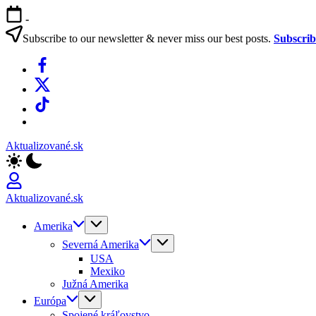
Skip
-
to
content
Subscribe to our newsletter & never miss our best posts.
Subscri
Facebook
X
TikTok
WhatsApp
Aktualizované.sk
Aktualizované.sk
Amerika
Severná Amerika
USA
Mexiko
Južná Amerika
Európa
Spojené kráľovstvo