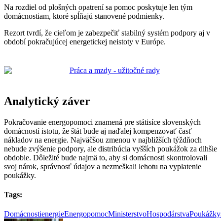
Na rozdiel od plošných opatrení sa pomoc poskytuje len tým
domácnostiam, ktoré spĺňajú stanovené podmienky.
Rezort tvrdí, že cieľom je zabezpečiť stabilný systém podpory aj v
období pokračujúcej energetickej neistoty v Európe.
Analytický záver
Pokračovanie energopomoci znamená pre státisíce slovenských
domácností istotu, že štát bude aj naďalej kompenzovať časť
nákladov na energie. Najväčšou zmenou v najbližších týždňoch
nebude zvýšenie podpory, ale distribúcia vyšších poukážok za dlhšie
obdobie. Dôležité bude najmä to, aby si domácnosti skontrolovali
svoj nárok, správnosť údajov a nezmeškali lehotu na vyplatenie
poukážky.
Tags:
Domácnosti
energie
Energopomoc
MinisterstvoHospodárstva
Poukážky