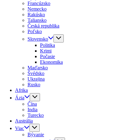
Francúzsko
Nemecko
Rakúsko
Taliansko
Česká republika
Poľsko
Slovensko
Politika
Krimi
Počasie
Ekonomika
Maďarsko
Švédsko
Ukrajina
Rusko
Afrika
Ázia
Čína
India
Turecko
Austrália
Viac
Bývanie