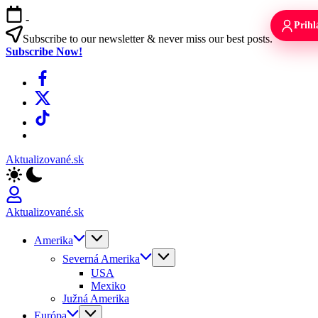
Skip
-
to
Prihl
content
Subscribe to our newsletter & never miss our best posts.
Subscribe Now!
Facebook
X
TikTok
WhatsApp
Aktualizované.sk
Aktualizované.sk
Amerika
Severná Amerika
USA
Mexiko
Južná Amerika
Európa