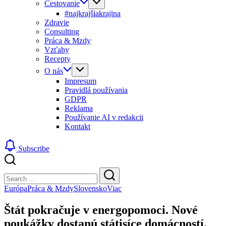
Cestovanie
#najkrajšiakrajina
Zdravie
Consulting
Práca & Mzdy
Vzťahy
Recepty
O nás
Impresum
Pravidlá používania
GDPR
Reklama
Používanie AI v redakcii
Kontakt
Subscribe
Close
Search
Search
Európa
Práca & Mzdy
Slovensko
Viac
Štát pokračuje v energopomoci. Nové
poukážky dostanú státisíce domácností,