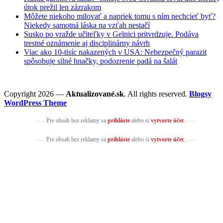
útok prežil len zázrakom
Môžete niekoho milovať a napriek tomu s ním nechcieť byť?
Niekedy samotná láska na vzťah nestačí
Susko po vražde učiteľky v Gelnici pritvrdzuje. Podáva
trestné oznámenie aj disciplinárny návrh
Viac ako 10-tisíc nakazených v USA: Nebezpečný parazit
spôsobuje silné hnačky, podozrenie padá na šalát
Copyright 2026 —
Aktualizované.sk
. All rights reserved.
Blogsy
WordPress Theme
Pre obsah bez reklamy sa
prihláste
alebo si
vytvorte účet
.