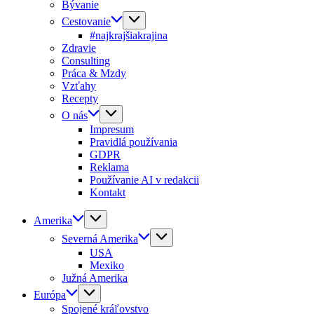
Bývanie
Cestovanie
#najkrajšiakrajina
Zdravie
Consulting
Práca & Mzdy
Vzťahy
Recepty
O nás
Impresum
Pravidlá používania
GDPR
Reklama
Používanie AI v redakcii
Kontakt
Amerika
Severná Amerika
USA
Mexiko
Južná Amerika
Európa
Spojené kráľovstvo