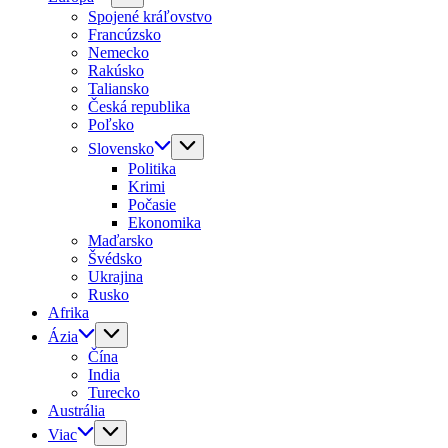
Spojené kráľovstvo
Francúzsko
Nemecko
Rakúsko
Taliansko
Česká republika
Poľsko
Slovensko
Politika
Krimi
Počasie
Ekonomika
Maďarsko
Švédsko
Ukrajina
Rusko
Afrika
Ázia
Čína
India
Turecko
Austrália
Viac