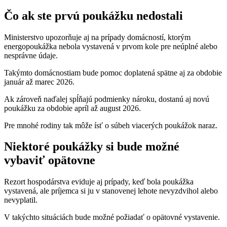
Čo ak ste prvú poukážku nedostali
Ministerstvo upozorňuje aj na prípady domácností, ktorým
energopoukážka nebola vystavená v prvom kole pre neúplné alebo
nesprávne údaje.
Takýmto domácnostiam bude pomoc doplatená spätne aj za obdobie
január až marec 2026.
Ak zároveň naďalej spĺňajú podmienky nároku, dostanú aj novú
poukážku za obdobie apríl až august 2026.
Pre mnohé rodiny tak môže ísť o súbeh viacerých poukážok naraz.
Niektoré poukážky si bude možné
vybaviť opätovne
Rezort hospodárstva eviduje aj prípady, keď bola poukážka
vystavená, ale príjemca si ju v stanovenej lehote nevyzdvihol alebo
nevyplatil.
V takýchto situáciách bude možné požiadať o opätovné vystavenie.