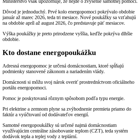
Ministerstvo však upozorňuje, že nejde o zvýšenie samotnej pomoci.
Dôvod je jednoduchý. Prvé kolo energopomoci pokrývalo obdobie
január až marec 2026, teda tri mesiace. Nové poukážky sa vzťahujú
na obdobie apríl až august 2026, čo predstavuje päť mesiacov.
Výška poukážky je preto prirodzene vyššia, keďže pokrýva dlhšie
obdobie.
Kto dostane energopoukážku
Adresná energopomoc je určená domácnostiam, ktoré spĺňajú
podmienky stanovené zákonom a nariadením vlády.
Domácnosti si môžu svoj nárok overiť prostredníctvom oficiálneho
portálu energopomoci.
Pomoc je poskytovaná rôznym spôsobom podľa typu energie.
Pri elektrine a zemnom plyne sa zvýhodnenie premieta priamo do
faktúr a vyúčtovaní od dodávateľov energií.
Samotné energopoukážky sú určené najmä domácnostiam
využívajúcim centrálne zásobovanie teplom (CZT), teda systém
dodávok tepla a teplej vody z teplární.