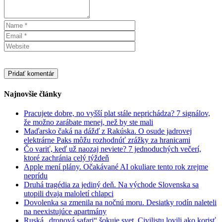
Najnovšie články
Pracujete dobre, no vyšší plat stále neprichádza? 7 signálov,
že možno zarábate menej, než by ste mali
Maďarsko čaká na dážď z Rakúska. O osude jadrovej
elektrárne Paks môžu rozhodnúť zrážky za hranicami
Čo variť, keď už naozaj neviete? 7 jednoduchých večerí,
ktoré zachránia celý týždeň
Apple mení plány. Očakávané AI okuliare tento rok zrejme
neprídu
Druhá tragédia za jediný deň. Na východe Slovenska sa
utopili dvaja maloletí chlapci
Dovolenka sa zmenila na nočnú moru. Desiatky rodín naleteli
na neexistujúce apartmány
Ruská „dronová safari“ šokuje svet. Civilistu lovili ako korisť,