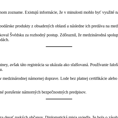
nom zozname. Existujú informácie, že v minulosti mohlo byť využité n
rske produkty z obsadených oblastí a následne ich predáva na medzin
oval Švédsku za rozhodný postup. Zdôraznil, že medzinárodná spoluprá
odách.
iney, avšak táto registrácia sa ukázala ako sfalšovaná. Používanie faloš
u.
m v medzinárodnej námornej doprave. Lode bez platnej certifikácie al
ožné porušenie námorných bezpečnostných predpisov.
za desať ruských občanov. Diplomatická misia uviedla, že bola o zás