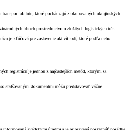
a transport obilnín, ktoré pochádzajú z okupovaných ukrajinských
árodných trhoch prostredníctvom zložitých logistických trás.
ca je kľúčová pre zastavenie aktivít lodí, ktoré podľa neho
ných registrácií je jednou z najčastejších metód, ktorými sa
ebo so sfalšovanými dokumentmi môžu predstavovať vážne
ahu informovaná švédskymi úradmi a je pripravená poskytnúť posádke