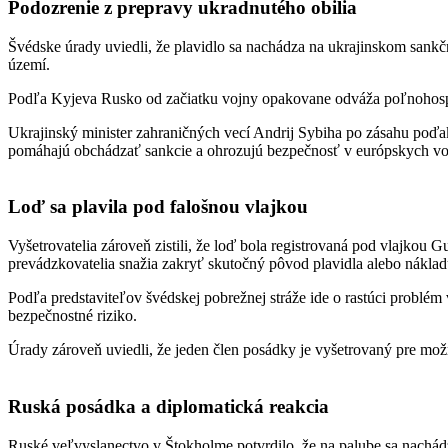
Podozrenie z prepravy ukradnutého obilia
Švédske úrady uviedli, že plavidlo sa nachádza na ukrajinskom sankč
území.
Podľa Kyjeva Rusko od začiatku vojny opakovane odváža poľnohospodá
Ukrajinský minister zahraničných vecí Andrij Sybiha po zásahu poďak
pomáhajú obchádzať sankcie a ohrozujú bezpečnosť v európskych v
Loď sa plavila pod falošnou vlajkou
Vyšetrovatelia zároveň zistili, že loď bola registrovaná pod vlajkou Gu
prevádzkovatelia snažia zakryť skutočný pôvod plavidla alebo náklad
Podľa predstaviteľov švédskej pobrežnej stráže ide o rastúci problé
bezpečnostné riziko.
Úrady zároveň uviedli, že jeden člen posádky je vyšetrovaný pre m
Ruská posádka a diplomatická reakcia
Ruské veľvyslanectvo v Štokholme potvrdilo, že na palube sa nachád