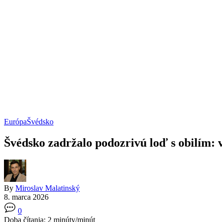
Európa
Švédsko
Švédsko zadržalo podozrivú loď s obilím:
By
Miroslav Malatinský
8. marca 2026
0
Doba čítania:
2
minúty/minút