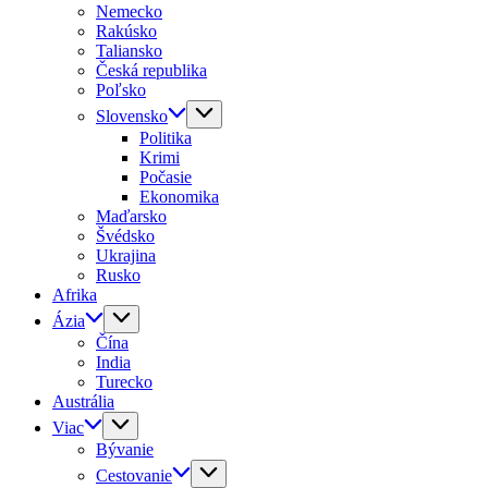
Nemecko
Rakúsko
Taliansko
Česká republika
Poľsko
Slovensko
Politika
Krimi
Počasie
Ekonomika
Maďarsko
Švédsko
Ukrajina
Rusko
Afrika
Ázia
Čína
India
Turecko
Austrália
Viac
Bývanie
Cestovanie