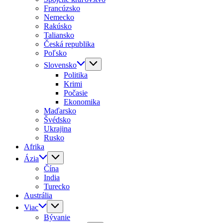
Francúzsko
Nemecko
Rakúsko
Taliansko
Česká republika
Poľsko
Slovensko
Politika
Krimi
Počasie
Ekonomika
Maďarsko
Švédsko
Ukrajina
Rusko
Afrika
Ázia
Čína
India
Turecko
Austrália
Viac
Bývanie