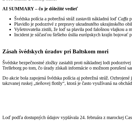
AI SUMMARY – čo je dôležité vedieť
Švédska polícia a pobrežná stráž zastavili nákladnú loď
Caffa
pr
Plavidlo je podozrivé z prepravy ukradnutého ukrajinského obilia
Vyšetrovatelia zistili, že loď sa plavila pod falošnou vlajkou a m
Incident je súčasťou širšieho úsilia európskych krajín bojovať 
Zásah švédskych úradov pri Baltskom mori
Švédske bezpečnostné zložky zasiahli proti nákladnej lodi podozrivej
Trelleborg po tom, čo úrady získali informácie o možnom porušení s
Do akcie bola zapojená švédska polícia aj pobrežná stráž. Ozbrojené 
takzvanej ruskej „tieňovej flotily“, ktorá je často využívaná na obch
Loď podľa dostupných údajov vyplávala 24. februára z marockej Cas