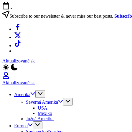
Skip
-
to
content
Subscribe to our newsletter & never miss our best posts.
Subscri
Facebook
X
TikTok
WhatsApp
Aktualizované.sk
Aktualizované.sk
Amerika
Severná Amerika
USA
Mexiko
Južná Amerika
Európa
Spojené kráľovstvo