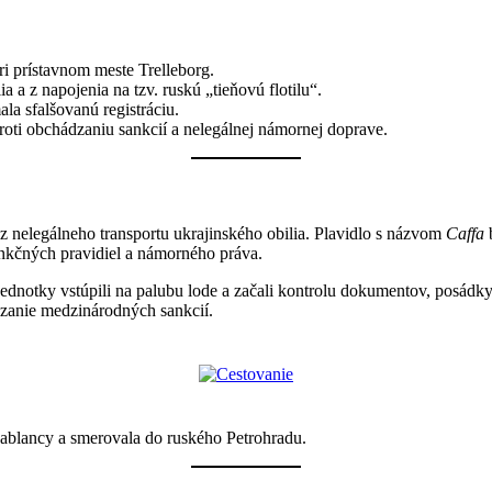
i prístavnom meste Trelleborg.
 a z napojenia na tzv. ruskú „tieňovú flotilu“.
ala sfalšovanú registráciu.
proti obchádzaniu sankcií a nelegálnej námornej doprave.
 z nelegálneho transportu ukrajinského obilia. Plavidlo s názvom
Caffa
b
ankčných pravidiel a námorného práva.
jednotky vstúpili na palubu lode a začali kontrolu dokumentov, posádky
ádzanie medzinárodných sankcií.
ablancy a smerovala do ruského Petrohradu.