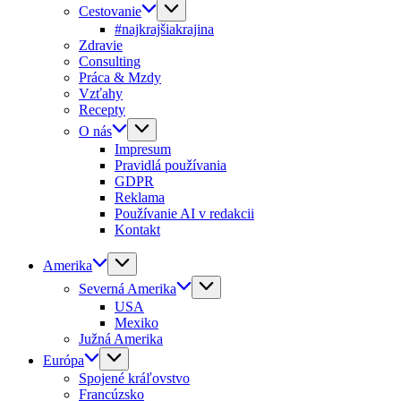
Cestovanie
#najkrajšiakrajina
Zdravie
Consulting
Práca & Mzdy
Vzťahy
Recepty
O nás
Impresum
Pravidlá používania
GDPR
Reklama
Používanie AI v redakcii
Kontakt
Amerika
Severná Amerika
USA
Mexiko
Južná Amerika
Európa
Spojené kráľovstvo
Francúzsko