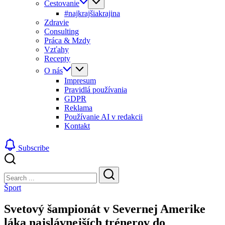
Cestovanie
#najkrajšiakrajina
Zdravie
Consulting
Práca & Mzdy
Vzťahy
Recepty
O nás
Impresum
Pravidlá používania
GDPR
Reklama
Používanie AI v redakcii
Kontakt
Subscribe
Close
Search
Search
Šport
Svetový šampionát v Severnej Amerike
láka najslávnejších trénerov do