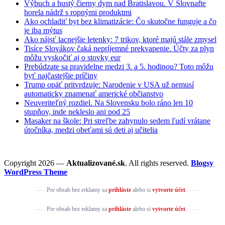
Výbuch a hustý čierny dym nad Bratislavou. V Slovnafte
horela nádrž s ropnými produktmi
Ako ochladiť byt bez klimatizácie: Čo skutočne funguje a čo
je iba mýtus
Ako nájsť lacnejšie letenky: 7 trikov, ktoré majú stále zmysel
Tisíce Slovákov čaká nepríjemné prekvapenie. Účty za plyn
môžu vyskočiť aj o stovky eur
Prebúdzate sa pravidelne medzi 3. a 5. hodinou? Toto môžu
byť najčastejšie príčiny
Trump opäť pritvrdzuje: Narodenie v USA už nemusí
automaticky znamenať americké občianstvo
Neuveriteľný rozdiel. Na Slovensku bolo ráno len 10
stupňov, inde nekleslo ani pod 25
Masaker na škole: Pri streľbe zahynulo sedem ľudí vrátane
útočníka, medzi obeťami sú deti aj učitelia
Copyright 2026 —
Aktualizované.sk
. All rights reserved.
Blogsy
WordPress Theme
Pre obsah bez reklamy sa
prihláste
alebo si
vytvorte účet
.