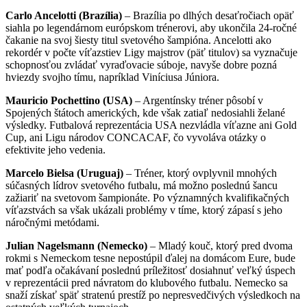
Carlo Ancelotti (Brazília)
– Brazília po dlhých desaťročiach opäť
siahla po legendárnom európskom trénerovi, aby ukončila 24-ročné
čakanie na svoj šiesty titul svetového šampióna. Ancelotti ako
rekordér v počte víťazstiev Ligy majstrov (päť titulov) sa vyznačuje
schopnosťou zvládať vyraďovacie súboje, navyše dobre pozná
hviezdy svojho tímu, napríklad Viníciusa Júniora.
Mauricio Pochettino (USA)
– Argentínsky tréner pôsobí v
Spojených štátoch amerických, kde však zatiaľ nedosiahli želané
výsledky. Futbalová reprezentácia USA nezvládla víťazne ani Gold
Cup, ani Ligu národov CONCACAF, čo vyvoláva otázky o
efektivite jeho vedenia.
Marcelo Bielsa (Uruguaj)
– Tréner, ktorý ovplyvnil mnohých
súčasných lídrov svetového futbalu, má možno poslednú šancu
zažiariť na svetovom šampionáte. Po významných kvalifikačných
víťazstvách sa však ukázali problémy v tíme, ktorý zápasí s jeho
náročnými metódami.
Julian Nagelsmann (Nemecko)
– Mladý kouč, ktorý pred dvoma
rokmi s Nemeckom tesne nepostúpil ďalej na domácom Eure, bude
mať podľa očakávaní poslednú príležitosť dosiahnuť veľký úspech
v reprezentácii pred návratom do klubového futbalu. Nemecko sa
snaží získať späť stratenú prestíž po nepresvedčivých výsledkoch na