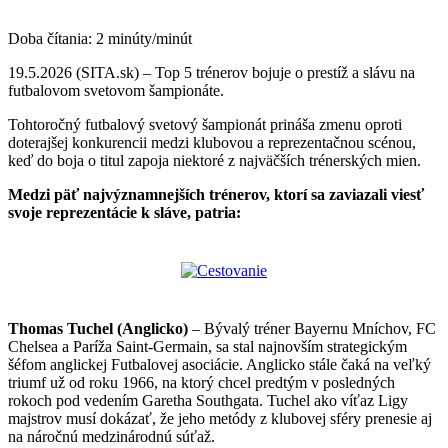
Doba čítania:
2
minúty/minút
19.5.2026 (SITA.sk) – Top 5 trénerov bojuje o prestíž a slávu na
futbalovom svetovom šampionáte.
Tohtoročný futbalový svetový šampionát prináša zmenu oproti
doterajšej konkurencii medzi klubovou a reprezentačnou scénou,
keď do boja o titul zapoja niektoré z najväčších trénerských mien.
Medzi päť najvýznamnejších trénerov, ktorí sa zaviazali viesť
svoje reprezentácie k sláve, patria:
Thomas Tuchel (Anglicko)
– Bývalý tréner Bayernu Mníchov, FC
Chelsea a Paríža Saint-Germain, sa stal najnovším strategickým
šéfom anglickej Futbalovej asociácie. Anglicko stále čaká na veľký
triumf už od roku 1966, na ktorý chcel predtým v posledných
rokoch pod vedením Garetha Southgata. Tuchel ako víťaz Ligy
majstrov musí dokázať, že jeho metódy z klubovej sféry prenesie aj
na náročnú medzinárodnú súťaž.