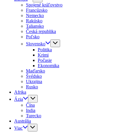
Spojené kráľovstvo
Francúzsko
Nemecko
Rakúsko
Taliansko
Česká republika
Poľsko
Slovensko
Politika
Krimi
Počasie
Ekonomika
Maďarsko
Švédsko
Ukrajina
Rusko
Afrika
Ázia
Čína
India
Turecko
Austrália
Viac