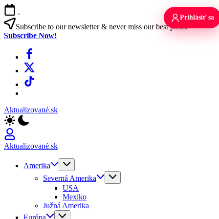
Skip
-
to
Prihlásiť sa
content
Subscribe to our newsletter & never miss our best posts.
Subscribe Now!
Facebook
X
TikTok
WhatsApp
Aktualizované.sk
Aktualizované.sk
Amerika
Severná Amerika
USA
Mexiko
Južná Amerika
Európa