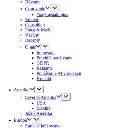
Bývanie
Cestovanie
#najkrajšiakrajina
Zdravie
Consulting
Práca & Mzdy
Vzťahy
Recepty
O nás
Impresum
Pravidlá používania
GDPR
Reklama
Používanie AI v redakcii
Kontakt
Amerika
Severná Amerika
USA
Mexiko
Južná Amerika
Európa
Spojené kráľovstvo