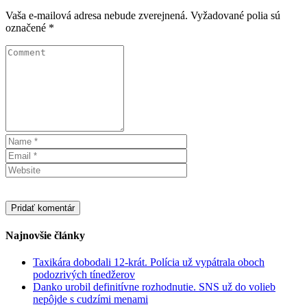
Vaša e-mailová adresa nebude zverejnená.
Vyžadované polia sú
označené
*
Najnovšie články
Taxikára dobodali 12-krát. Polícia už vypátrala oboch
podozrivých tínedžerov
Danko urobil definitívne rozhodnutie. SNS už do volieb
nepôjde s cudzími menami