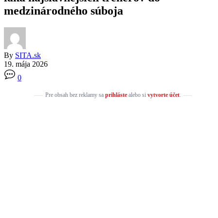
medzinárodného súboja
By
SITA.sk
19. mája 2026
0
Pre obsah bez reklamy sa
prihláste
alebo si
vytvorte účet
.