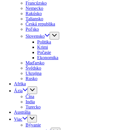
Francúzsko
Nemecko
Rakúsko
Taliansko
Česká republika
Poľsko
Slovensko
Politika
Krimi
Počasie
Ekonomika
Maďarsko
Švédsko
Ukrajina
Rusko
Afrika
Ázia
Čína
India
Turecko
Austrália
Viac
Bývanie