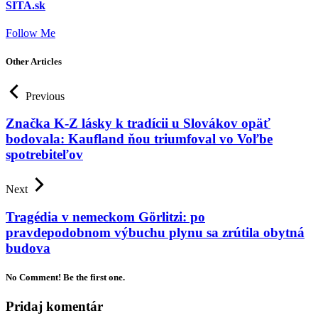
SITA.sk
Follow Me
Other Articles
Previous
Značka K-Z lásky k tradícii u Slovákov opäť
bodovala: Kaufland ňou triumfoval vo Voľbe
spotrebiteľov
Next
Tragédia v nemeckom Görlitzi: po
pravdepodobnom výbuchu plynu sa zrútila obytná
budova
No Comment! Be the first one.
Pridaj komentár