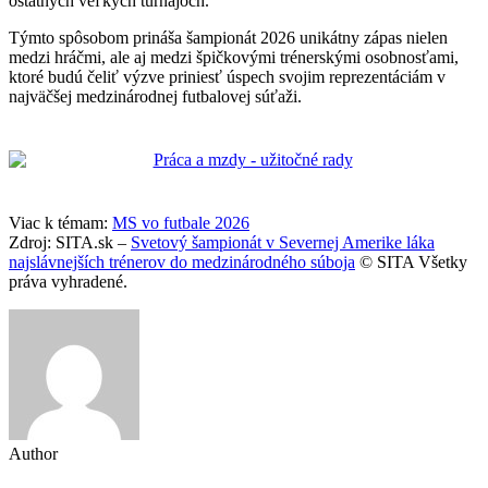
ostatných veľkých turnajoch.
Týmto spôsobom prináša šampionát 2026 unikátny zápas nielen
medzi hráčmi, ale aj medzi špičkovými trénerskými osobnosťami,
ktoré budú čeliť výzve priniesť úspech svojim reprezentáciám v
najväčšej medzinárodnej futbalovej súťaži.
Viac k témam:
MS vo futbale 2026
Zdroj: SITA.sk –
Svetový šampionát v Severnej Amerike láka
najslávnejších trénerov do medzinárodného súboja
© SITA Všetky
práva vyhradené.
Author