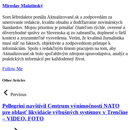
Miroslav Malatinský
Som šéfredaktor portálu Aktualizované.sk a zodpovedám za
smerovanie redakcie, kvalitu obsahu a dodržiavanie novinárskych
štandardov. Mojou prioritou je prinášať čitateľom rýchle, overené a
dôveryhodné správy zo Slovenska aj zo zahraničia, doplnené o širší
kontext a zrozumiteľné vysvetlenia. Verím, že kvalitná žurnalistika
musí stáť na faktoch, objektivite a zodpovednom prístupe k
informáciám. Spolu s redakčným tímom pracujem na tom, aby
Aktualizované.sk bolo spoľahlivým zdrojom spravodajstva, analýz a
praktických informácií pre každodenný život.
Follow Me
Other Articles
Previous
Pellegrini navštívil Centrum výnimočnosti NATO
pre oblasť likvidácie výbušných systémov v Trenčíne
– VIDEO, FOTO