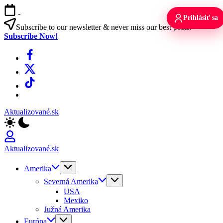
Skip
-
to
Prihlásiť sa
content
Subscribe to our newsletter & never miss our best posts.
Subscribe Now!
Facebook
X
TikTok
WhatsApp
Aktualizované.sk
Aktualizované.sk
Amerika
Severná Amerika
USA
Mexiko
Južná Amerika
Európa