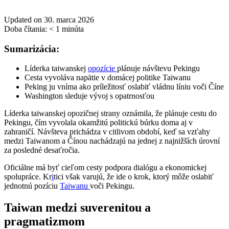
Updated on 30. marca 2026
Doba čítania:
< 1
minúta
Sumarizácia:
Líderka taiwanskej
opozície
plánuje návštevu Pekingu
Cesta vyvoláva napätie v domácej politike Taiwanu
Peking ju vníma ako príležitosť oslabiť vládnu líniu voči Číne
Washington sleduje vývoj s opatrnosťou
Líderka taiwanskej opozičnej strany oznámila, že plánuje cestu do
Pekingu, čím vyvolala okamžitú politickú búrku doma aj v
zahraničí. Návšteva prichádza v citlivom období, keď sa vzťahy
medzi Taiwanom a Čínou nachádzajú na jednej z najnižších úrovní
za posledné desaťročia.
Oficiálne má byť cieľom cesty podpora dialógu a ekonomickej
spolupráce. Kr
i
tici však varujú, že ide o krok, ktorý môže oslabiť
jednotnú pozíciu
Taiwanu
voči Pekingu.
Taiwan medzi suverenitou a
pragmatizmom