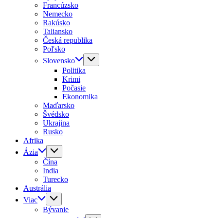
Francúzsko
Nemecko
Rakúsko
Taliansko
Česká republika
Poľsko
Slovensko
Politika
Krimi
Počasie
Ekonomika
Maďarsko
Švédsko
Ukrajina
Rusko
Afrika
Ázia
Čína
India
Turecko
Austrália
Viac
Bývanie