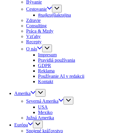
Bývanie
Cestovanie
#najkrajšiakrajina
Zdravie
Consulting
Práca & Mzdy
Vzťahy
Recepty
O nás
Impresum
Pravidlá používania
GDPR
Reklama
Používanie AI v redakcii
Kontakt
Amerika
Severná Amerika
USA
Mexiko
Južná Amerika
Európa
Spojené kráľovstvo