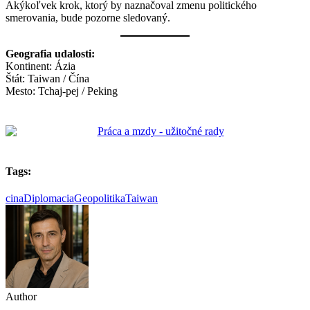
Akýkoľvek krok, ktorý by naznačoval zmenu politického
smerovania, bude pozorne sledovaný.
Geografia udalosti:
Kontinent: Ázia
Štát: Taiwan / Čína
Mesto: Tchaj-pej / Peking
Tags:
cina
Diplomacia
Geopolitika
Taiwan
Author