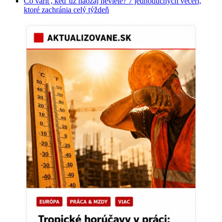
Čo variť, keď už naozaj neviete? 7 jednoduchých večerí,
ktoré zachránia celý týždeň