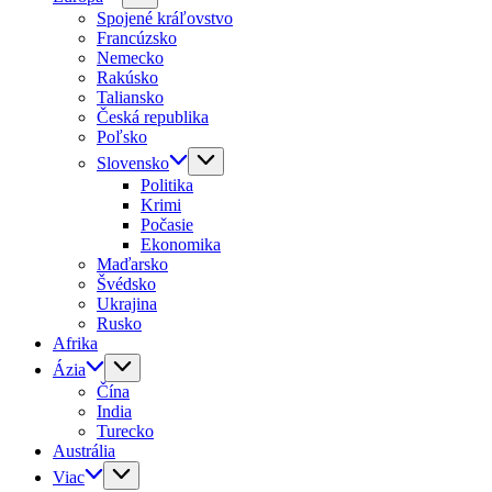
Spojené kráľovstvo
Francúzsko
Nemecko
Rakúsko
Taliansko
Česká republika
Poľsko
Slovensko
Politika
Krimi
Počasie
Ekonomika
Maďarsko
Švédsko
Ukrajina
Rusko
Afrika
Ázia
Čína
India
Turecko
Austrália
Viac