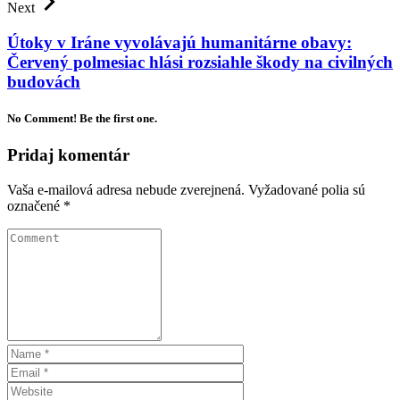
Next
Útoky v Iráne vyvolávajú humanitárne obavy:
Červený polmesiac hlási rozsiahle škody na civilných
budovách
No Comment! Be the first one.
Pridaj komentár
Vaša e-mailová adresa nebude zverejnená.
Vyžadované polia sú
označené
*