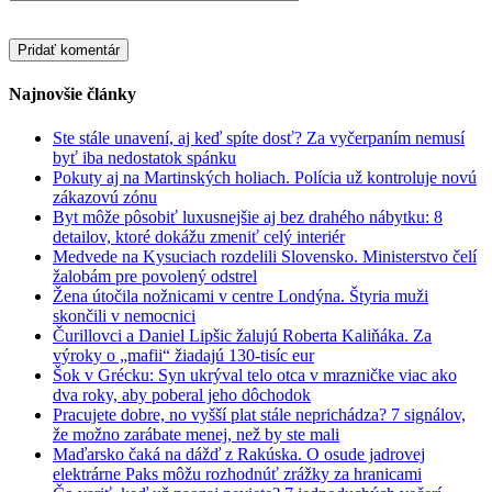
Najnovšie články
Ste stále unavení, aj keď spíte dosť? Za vyčerpaním nemusí
byť iba nedostatok spánku
Pokuty aj na Martinských holiach. Polícia už kontroluje novú
zákazovú zónu
Byt môže pôsobiť luxusnejšie aj bez drahého nábytku: 8
detailov, ktoré dokážu zmeniť celý interiér
Medvede na Kysuciach rozdelili Slovensko. Ministerstvo čelí
žalobám pre povolený odstrel
Žena útočila nožnicami v centre Londýna. Štyria muži
skončili v nemocnici
Čurillovci a Daniel Lipšic žalujú Roberta Kaliňáka. Za
výroky o „mafii“ žiadajú 130-tisíc eur
Šok v Grécku: Syn ukrýval telo otca v mrazničke viac ako
dva roky, aby poberal jeho dôchodok
Pracujete dobre, no vyšší plat stále neprichádza? 7 signálov,
že možno zarábate menej, než by ste mali
Maďarsko čaká na dážď z Rakúska. O osude jadrovej
elektrárne Paks môžu rozhodnúť zrážky za hranicami