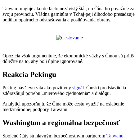
Taiwan funguje ako de facto nezávislý štát, no Čína ho považuje za
svoju provinciu. Vládna garnitúra v Tchaj-peji dlhodobo presadzuje
politiku opatrného odstrašovania a posilňovania obrany.
Opozícia však argumentuje, že ekonomické väzby s Čínou sú príliš
dôležité na to, aby boli úplne ignorované.
Reakcia Pekingu
Peking návštevu víta ako pozitívny
signál
. Čínski predstavitelia
zdôrazňujú potrebu „mierového zjednotenia“ a dialógu.
Analytici upozorňujú, že Čína môže cestu využiť na oslabenie
medzinárodnej podpory Taiwanu.
Washington a regionálna bezpečnosť
Spojené štáty sú hlavným bezpečnostným partnerom
Taiwanu
.