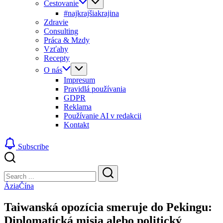
Cestovanie
#najkrajšiakrajina
Zdravie
Consulting
Práca & Mzdy
Vzťahy
Recepty
O nás
Impresum
Pravidlá používania
GDPR
Reklama
Používanie AI v redakcii
Kontakt
Subscribe
Close
Search
Search
Ázia
Čína
Taiwanská opozícia smeruje do Pekingu:
Diplomatická misia alebo politický