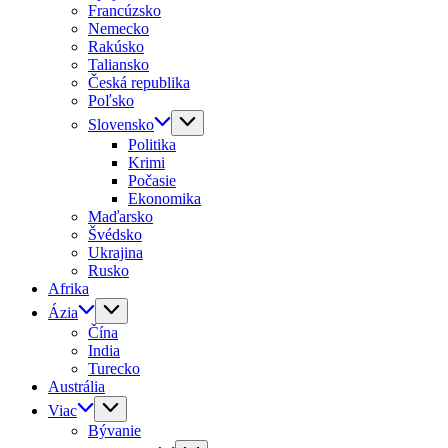
Francúzsko
Nemecko
Rakúsko
Taliansko
Česká republika
Poľsko
Slovensko
Politika
Krimi
Počasie
Ekonomika
Maďarsko
Švédsko
Ukrajina
Rusko
Afrika
Ázia
Čína
India
Turecko
Austrália
Viac
Bývanie