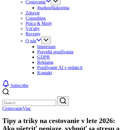
Cestovanie
#najkrajšiakrajina
Zdravie
Consulting
Práca & Mzdy
Vzťahy
Recepty
O nás
Impresum
Pravidlá používania
GDPR
Reklama
Používanie AI v redakcii
Kontakt
Subscribe
Close
Search
Search
Cestovanie
Viac
Tipy a triky na cestovanie v lete 2026:
Ako ušetriť peniaze, vyhnúť sa stresu a