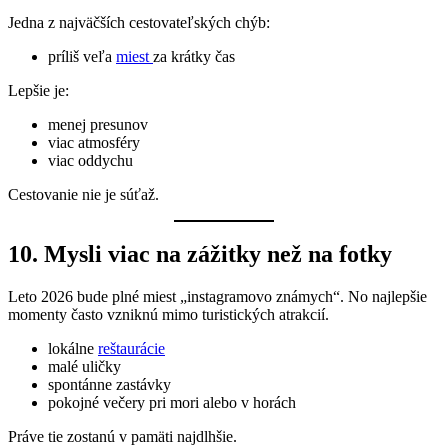
Jedna z najväčších cestovateľských chýb:
príliš veľa
miest
za krátky čas
Lepšie je:
menej presunov
viac atmosféry
viac oddychu
Cestovanie nie je súťaž.
10. Mysli viac na zážitky než na fotky
Leto 2026 bude plné miest „instagramovo známych“. No najlepšie
momenty často vzniknú mimo turistických atrakcií.
lokálne
reštaurácie
malé uličky
spontánne zastávky
pokojné večery pri mori alebo v horách
Práve tie zostanú v pamäti najdlhšie.