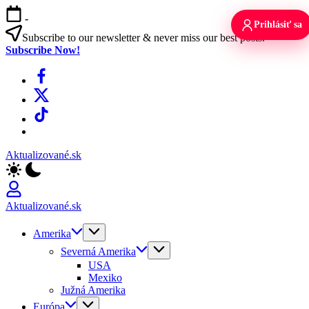
Skip
-
to
Prihlásiť sa
content
Subscribe to our newsletter & never miss our best posts.
Subscribe Now!
Facebook
X
TikTok
WhatsApp
Aktualizované.sk
Aktualizované.sk
Amerika
Severná Amerika
USA
Mexiko
Južná Amerika
Európa