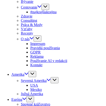
Bývanie
Cestovanie
#najkrajšiakrajina
Zdravie
Consulting
Práca & Mzdy
Vzťahy
Recepty
O nás
Impresum
Pravidlá používania
GDPR
Reklama
Používanie AI v redakcii
Kontakt
Amerika
Severná Amerika
USA
Mexiko
Južná Amerika
Európa
Spojené kráľovstvo