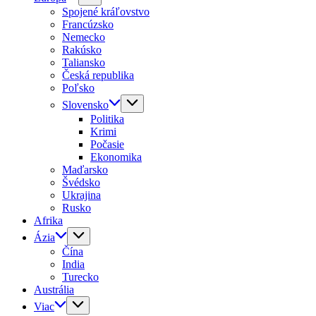
Spojené kráľovstvo
Francúzsko
Nemecko
Rakúsko
Taliansko
Česká republika
Poľsko
Slovensko
Politika
Krimi
Počasie
Ekonomika
Maďarsko
Švédsko
Ukrajina
Rusko
Afrika
Ázia
Čína
India
Turecko
Austrália
Viac