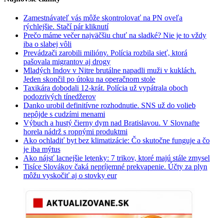
Zamestnávateľ vás môže skontrolovať na PN oveľa
rýchlejšie. Stačí pár kliknutí
Prečo máme večer najväčšiu chuť na sladké? Nie je to vždy
iba o slabej vôli
Prevádzači zarobili milióny. Polícia rozbila sieť, ktorá
pašovala migrantov aj drogy
Mladých Indov v Nitre brutálne napadli muži v kuklách.
Jeden skončil po útoku na operačnom stole
Taxikára dobodali 12-krát. Polícia už vypátrala oboch
podozrivých tínedžerov
Danko urobil definitívne rozhodnutie. SNS už do volieb
nepôjde s cudzími menami
Výbuch a hustý čierny dym nad Bratislavou. V Slovnafte
horela nádrž s ropnými produktmi
Ako ochladiť byt bez klimatizácie: Čo skutočne funguje a čo
je iba mýtus
Ako nájsť lacnejšie letenky: 7 trikov, ktoré majú stále zmysel
Tisíce Slovákov čaká nepríjemné prekvapenie. Účty za plyn
môžu vyskočiť aj o stovky eur