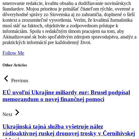
smerovanie redakcie, kvalitu obsahu a dodržiavanie novinárskych
štandardov. Mojou prioritou je prinášať čitateľom rýchle, overené a
dôveryhodné správy zo Slovenska aj zo zahraničia, doplnené o širší
kontext a zrozumiteľné vysvetlenia. Verím, že kvalitná žurnalistika
musí stáť na faktoch, objektivite a zodpovednom prístupe k
informáciám. Spolu s redakčným tímom pracujem na tom, aby
Aktualizované.sk bolo spoľahlivým zdrojom spravodajstva, analýz a
praktických informácií pre každodenný život.
Follow Me
Other Articles
Previous
EÚ uvoľní Ukrajine miliardy eur: Brusel podpísal
memorandum o novej finančnej pomoci
Next
Ukrajinská tajná služba vyšetruje nález
rádioaktívnej ruskej dronovej trosky v Černihivskej