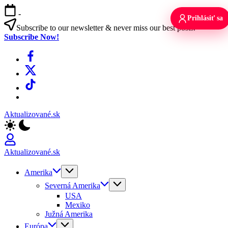
Skip
-
to
Prihlásiť sa
content
Subscribe to our newsletter & never miss our best posts.
Subscribe Now!
Facebook
X
TikTok
WhatsApp
Aktualizované.sk
Aktualizované.sk
Amerika
Severná Amerika
USA
Mexiko
Južná Amerika
Európa