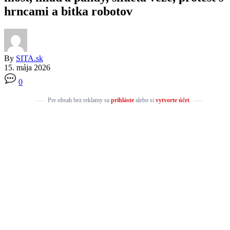
hrncami a bitka robotov
By
SITA.sk
15. mája 2026
0
Pre obsah bez reklamy sa
prihláste
alebo si
vytvorte účet
.