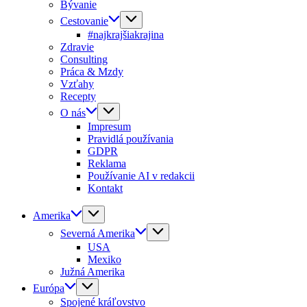
Bývanie
Cestovanie
#najkrajšiakrajina
Zdravie
Consulting
Práca & Mzdy
Vzťahy
Recepty
O nás
Impresum
Pravidlá používania
GDPR
Reklama
Používanie AI v redakcii
Kontakt
Amerika
Severná Amerika
USA
Mexiko
Južná Amerika
Európa
Spojené kráľovstvo