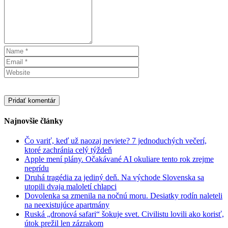
Najnovšie články
Čo variť, keď už naozaj neviete? 7 jednoduchých večerí,
ktoré zachránia celý týždeň
Apple mení plány. Očakávané AI okuliare tento rok zrejme
neprídu
Druhá tragédia za jediný deň. Na východe Slovenska sa
utopili dvaja maloletí chlapci
Dovolenka sa zmenila na nočnú moru. Desiatky rodín naleteli
na neexistujúce apartmány
Ruská „dronová safari“ šokuje svet. Civilistu lovili ako korisť,
útok prežil len zázrakom