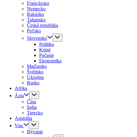
Francúzsko
Nemecko
Rakúsko
Taliansko
Česká republika
Poľsko
Slovensko
Politika
Krimi
Počasie
Ekonomika
Maďarsko
Švédsko
Ukrajina
Rusko
Afrika
Ázia
Čína
India
Turecko
Austrália
Viac
Bývanie