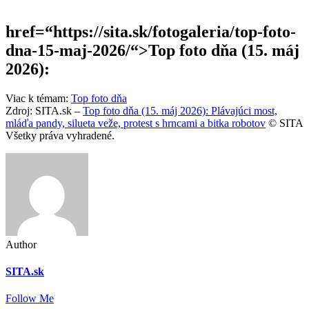
href=“https://sita.sk/fotogaleria/top-foto-
dna-15-maj-2026/“>Top foto dňa (15. máj
2026):
Viac k témam:
Top foto dňa
Zdroj: SITA.sk –
Top foto dňa (15. máj 2026): Plávajúci most,
mláďa pandy, silueta veže, protest s hrncami a bitka robotov
© SITA
Všetky práva vyhradené.
Author
SITA.sk
Follow Me