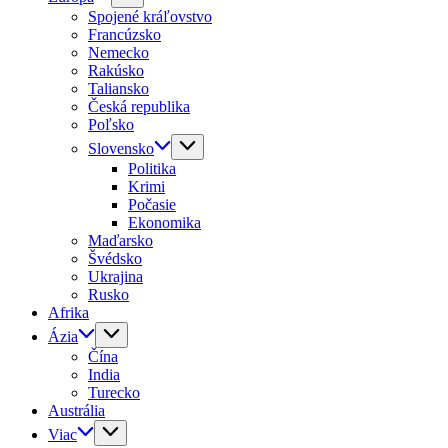
Spojené kráľovstvo
Francúzsko
Nemecko
Rakúsko
Taliansko
Česká republika
Poľsko
Slovensko
Politika
Krimi
Počasie
Ekonomika
Maďarsko
Švédsko
Ukrajina
Rusko
Afrika
Ázia
Čína
India
Turecko
Austrália
Viac