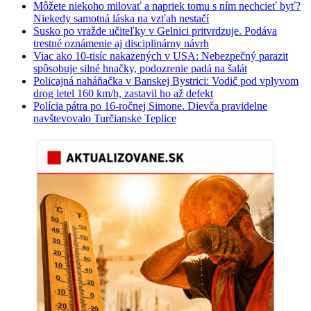
Môžete niekoho milovať a napriek tomu s ním nechcieť byť?
Niekedy samotná láska na vzťah nestačí
Susko po vražde učiteľky v Gelnici pritvrdzuje. Podáva
trestné oznámenie aj disciplinárny návrh
Viac ako 10-tisíc nakazených v USA: Nebezpečný parazit
spôsobuje silné hnačky, podozrenie padá na šalát
Policajná naháňačka v Banskej Bystrici: Vodič pod vplyvom
drog letel 160 km/h, zastavil ho až defekt
Polícia pátra po 16-ročnej Simone. Dievča pravidelne
navštevovalo Turčianske Teplice