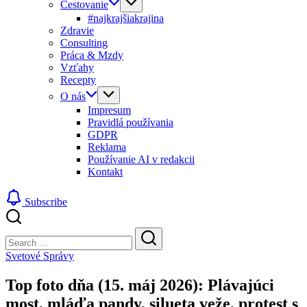
Cestovanie
#najkrajšiakrajina
Zdravie
Consulting
Práca & Mzdy
Vzťahy
Recepty
O nás
Impresum
Pravidlá používania
GDPR
Reklama
Používanie AI v redakcii
Kontakt
Subscribe
Close
Search
Search
Svetové Správy
Top foto dňa (15. máj 2026): Plávajúci
most, mláďa pandy, silueta veže, protest s