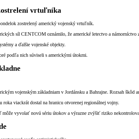
strelení vrtuľníka
pondelok zostrelený americký vojenský vrtuľník.
ických síl CENTCOM oznámilo, že americké letectvo a námorníctvo zaút
systémy a ďalšie vojenské objekty.
toré podľa nich súviseli s americkými útokmi.
kladne
merickým vojenským základniam v Jordánsku a Bahrajne. Rozsah škôd ani
u roka viackrát dostal na hranicu otvorenej regionálnej vojny.
 môže vyvolať novú sériu útokov a výrazne zvýšiť riziko nekontrolovat
de