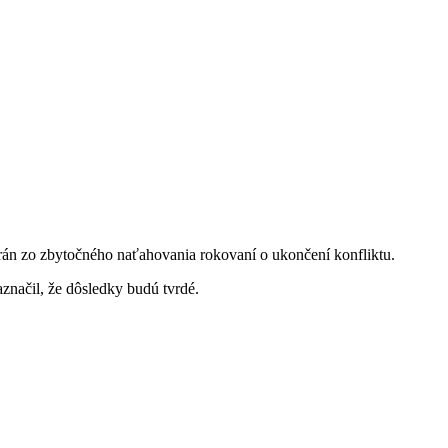
erán zo zbytočného naťahovania rokovaní o ukončení konfliktu.
značil, že dôsledky budú tvrdé.