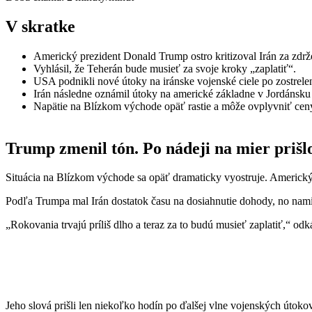
V skratke
Americký prezident Donald Trump ostro kritizoval Irán za zdr
Vyhlásil, že Teherán bude musieť za svoje kroky „zaplatiť“.
USA podnikli nové útoky na iránske vojenské ciele po zostrele
Irán následne oznámil útoky na americké základne v Jordánsku
Napätie na Blízkom východe opäť rastie a môže ovplyvniť ceny 
Trump zmenil tón. Po nádeji na mier prišl
Situácia na Blízkom východe sa opäť dramaticky vyostruje. Americký 
Podľa Trumpa mal Irán dostatok času na dosiahnutie dohody, no namies
„Rokovania trvajú príliš dlho a teraz za to budú musieť zaplatiť,“ odká
Jeho slová prišli len niekoľko hodín po ďalšej vlne vojenských útok