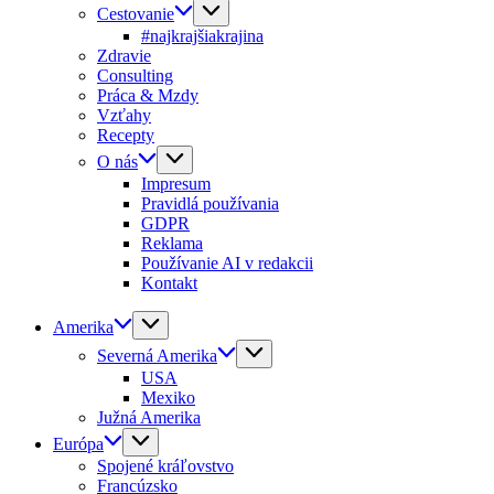
Cestovanie
#najkrajšiakrajina
Zdravie
Consulting
Práca & Mzdy
Vzťahy
Recepty
O nás
Impresum
Pravidlá používania
GDPR
Reklama
Používanie AI v redakcii
Kontakt
Amerika
Severná Amerika
USA
Mexiko
Južná Amerika
Európa
Spojené kráľovstvo
Francúzsko