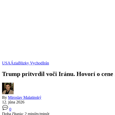
USA
Ázia
Blizky Vychod
Irán
Trump pritvrdil voči Iránu. Hovorí o cene
By
Miroslav Malatinský
12. júna 2026
0
Doba čítania:
2
minúty/minút