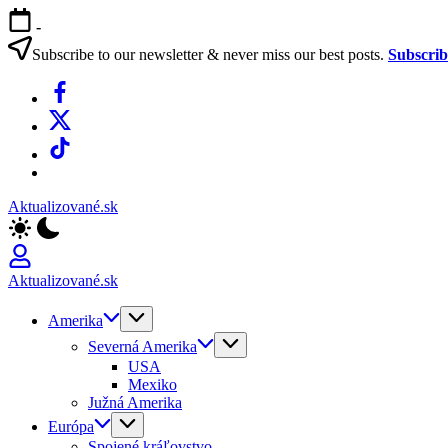
Skip
-
to
content
Subscribe to our newsletter & never miss our best posts.
Subscri
Facebook
X
TikTok
WhatsApp
Aktualizované.sk
Aktualizované.sk
Amerika
Severná Amerika
USA
Mexiko
Južná Amerika
Európa
Spojené kráľovstvo