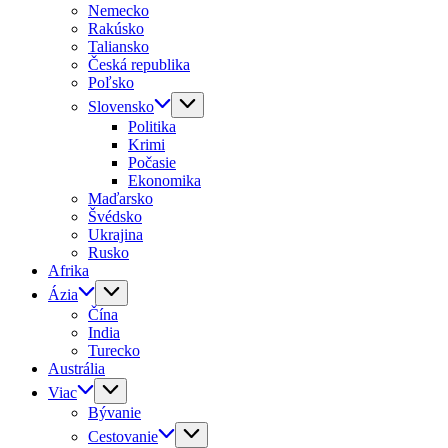
Nemecko
Rakúsko
Taliansko
Česká republika
Poľsko
Slovensko
Politika
Krimi
Počasie
Ekonomika
Maďarsko
Švédsko
Ukrajina
Rusko
Afrika
Ázia
Čína
India
Turecko
Austrália
Viac
Bývanie
Cestovanie