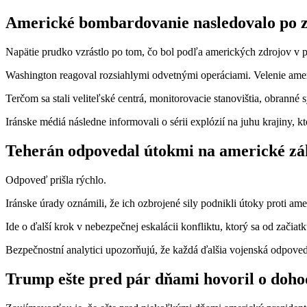
Americké bombardovanie nasledovalo po zo
Napätie prudko vzrástlo po tom, čo bol podľa amerických zdrojov v 
Washington reagoval rozsiahlymi odvetnými operáciami. Velenie amer
Terčom sa stali veliteľské centrá, monitorovacie stanovištia, obranné 
Iránske médiá následne informovali o sérii explózií na juhu krajiny, k
Teherán odpovedal útokmi na americké zá
Odpoveď prišla rýchlo.
Iránske úrady oznámili, že ich ozbrojené sily podnikli útoky proti a
Ide o ďalší krok v nebezpečnej eskalácii konfliktu, ktorý sa od začiatk
Bezpečnostní analytici upozorňujú, že každá ďalšia vojenská odpoveď
Trump ešte pred pár dňami hovoril o doho