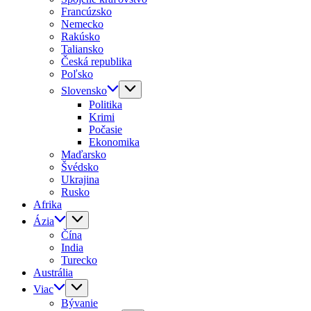
Francúzsko
Nemecko
Rakúsko
Taliansko
Česká republika
Poľsko
Slovensko
Politika
Krimi
Počasie
Ekonomika
Maďarsko
Švédsko
Ukrajina
Rusko
Afrika
Ázia
Čína
India
Turecko
Austrália
Viac
Bývanie