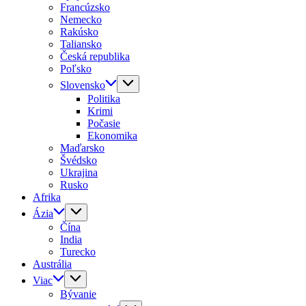
Francúzsko
Nemecko
Rakúsko
Taliansko
Česká republika
Poľsko
Slovensko
Politika
Krimi
Počasie
Ekonomika
Maďarsko
Švédsko
Ukrajina
Rusko
Afrika
Ázia
Čína
India
Turecko
Austrália
Viac
Bývanie