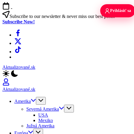
Skip
-
to
Prihlásiť sa
content
Subscribe to our newsletter & never miss our best posts.
Subscribe Now!
Facebook
X
TikTok
WhatsApp
Aktualizované.sk
Aktualizované.sk
Amerika
Severná Amerika
USA
Mexiko
Južná Amerika
Európa