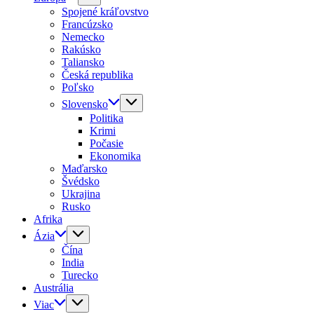
Spojené kráľovstvo
Francúzsko
Nemecko
Rakúsko
Taliansko
Česká republika
Poľsko
Slovensko
Politika
Krimi
Počasie
Ekonomika
Maďarsko
Švédsko
Ukrajina
Rusko
Afrika
Ázia
Čína
India
Turecko
Austrália
Viac