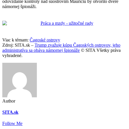
odovzdanie kontroly nad súostrovím Mauríciu by otvorilo dvere
námornej špionáži.
Viac k témam:
Čagoské ostrovy
Zdroj: SITA.sk –
Trump zvažuje kúpu Čagoských ostrovov, jeho
administratíva sa obáva námornej špionáže
© SITA Všetky práva
vyhradené.
Author
SITA.sk
Follow Me