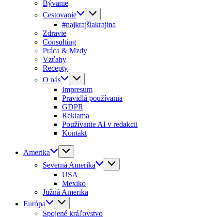
Bývanie
Cestovanie
#najkrajšiakrajina
Zdravie
Consulting
Práca & Mzdy
Vzťahy
Recepty
O nás
Impresum
Pravidlá používania
GDPR
Reklama
Používanie AI v redakcii
Kontakt
Amerika
Severná Amerika
USA
Mexiko
Južná Amerika
Európa
Spojené kráľovstvo