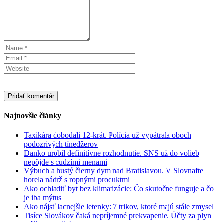
Najnovšie články
Taxikára dobodali 12-krát. Polícia už vypátrala oboch
podozrivých tínedžerov
Danko urobil definitívne rozhodnutie. SNS už do volieb
nepôjde s cudzími menami
Výbuch a hustý čierny dym nad Bratislavou. V Slovnafte
horela nádrž s ropnými produktmi
Ako ochladiť byt bez klimatizácie: Čo skutočne funguje a čo
je iba mýtus
Ako nájsť lacnejšie letenky: 7 trikov, ktoré majú stále zmysel
Tisíce Slovákov čaká nepríjemné prekvapenie. Účty za plyn