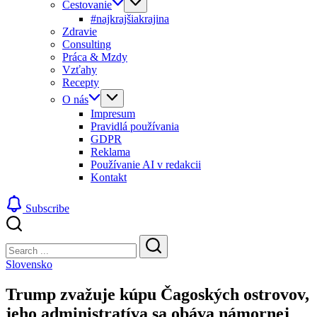
Cestovanie
#najkrajšiakrajina
Zdravie
Consulting
Práca & Mzdy
Vzťahy
Recepty
O nás
Impresum
Pravidlá používania
GDPR
Reklama
Používanie AI v redakcii
Kontakt
Subscribe
Close
Search
Search
Slovensko
Trump zvažuje kúpu Čagoských ostrovov,
jeho administratíva sa obáva námornej