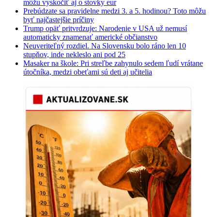
môžu vyskočiť aj o stovky eur
Prebúdzate sa pravidelne medzi 3. a 5. hodinou? Toto môžu
byť najčastejšie príčiny
Trump opäť pritvrdzuje: Narodenie v USA už nemusí
automaticky znamenať americké občianstvo
Neuveriteľný rozdiel. Na Slovensku bolo ráno len 10
stupňov, inde nekleslo ani pod 25
Masaker na škole: Pri streľbe zahynulo sedem ľudí vrátane
útočníka, medzi obeťami sú deti aj učitelia