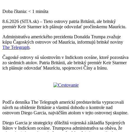
Doba čítania:
< 1
minúta
8.6.2026 (SITA.sk) – Tieto ostrovy patria Británii, ale britský
premiér Keir Starmer ich plánuje odovzdať pročínskemu Mauríciu.
Administratíva amerického prezidenta Donalda Trumpa zvažuje
kúpu Čagoských ostrovov od Maurícia, informujú britské noviny
The Telegraph
.
Čagoské ostrovy sú súostrovím v Indickom oceáne, ktoré pozostáva
zo siedmich atolov. Patria Británii, ale britský premiér Keir Starmer
ich plánuje odovzdať Mauríciu, spojencovi Číny a Iránu.
Podľa denníka The Telegraph americkí predstavitelia vypracovali
návrh na obídenie Británie a vlastnú dohodu o kontrole nad
ostrovom Diego Garcia, najväčším atolom v tejto ostrovnej skupine.
Diego Garcia je strategicky dôležitá vojenská základňa Spojených
štátov v Indickom oceáne. Trumpova administratíva sa obáva, že