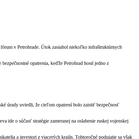
é fórum v Petrohrade. Útok zasiahol niekoľko infraštruktúrnych
 bezpečnostné opatrenia, keďže Petrohrad hostí jedno z
ké úrady uviedli, že cieľom opatrení bolo zaistiť bezpečnosť
eva ide o súčasť stratégie zameranej na oslabenie ruskej vojenskej
atelia a investori z viacerých krajín. Tohtoročné podujatie sa však