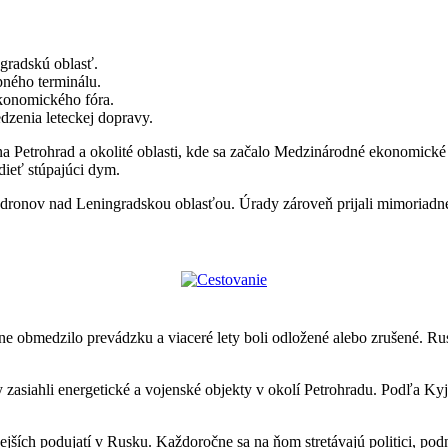
gradskú oblasť.
opného terminálu.
konomického fóra.
dzenia leteckej dopravy.
 na Petrohrad a okolité oblasti, kde sa začalo Medzinárodné ekonomick
dieť stúpajúci dym.
 dronov nad Leningradskou oblasťou. Úrady zároveň prijali mimoriadne
e obmedzilo prevádzku a viaceré lety boli odložené alebo zrušené. Rus
 zasiahli energetické a vojenské objekty v okolí Petrohradu. Podľa Kyj
ších podujatí v Rusku. Každoročne sa na ňom stretávajú politici, podnik