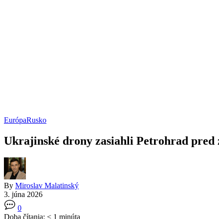
Európa
Rusko
Ukrajinské drony zasiahli Petrohrad pred
By
Miroslav Malatinský
3. júna 2026
0
Doba čítania:
< 1
minúta