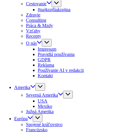
Cestovanie
#najkrajšiakrajina
Zdravie
Consulting
Práca & Mzdy
Vzťahy
Recepty
O nás
Impresum
Pravidlá používania
GDPR
Reklama
Používanie AI v redakcii
Kontakt
Amerika
Severná Amerika
USA
Mexiko
Južná Amerika
Európa
Spojené kráľovstvo
Francúzsko