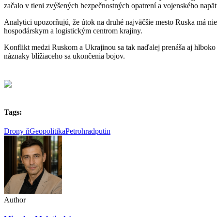
začalo v tieni zvýšených bezpečnostných opatrení a vojenského napät
Analytici upozorňujú, že útok na druhé najväčšie mesto Ruska má ni
hospodárskym a logistickým centrom krajiny.
Konflikt medzi Ruskom a Ukrajinou sa tak naďalej prenáša aj hlboko d
náznaky blížiaceho sa ukončenia bojov.
Tags:
Drony ň
Geopolitika
Petrohrad
putin
Author