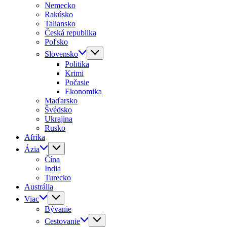
Nemecko
Rakúsko
Taliansko
Česká republika
Poľsko
Slovensko
Politika
Krimi
Počasie
Ekonomika
Maďarsko
Švédsko
Ukrajina
Rusko
Afrika
Ázia
Čína
India
Turecko
Austrália
Viac
Bývanie
Cestovanie