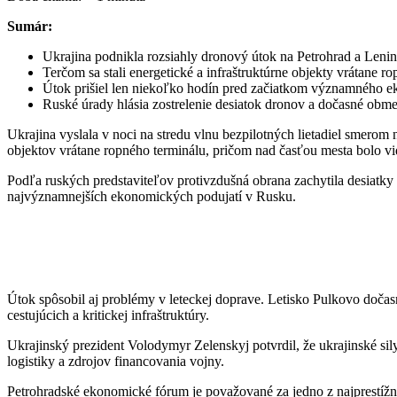
Sumár:
Ukrajina podnikla rozsiahly dronový útok na Petrohrad a Lenin
Terčom sa stali energetické a infraštruktúrne objekty vrátane r
Útok prišiel len niekoľko hodín pred začiatkom významného e
Ruské úrady hlásia zostrelenie desiatok dronov a dočasné obme
Ukrajina vyslala v noci na stredu vlnu bezpilotných lietadiel smerom
objektov vrátane ropného terminálu, pričom nad časťou mesta bolo vi
Podľa ruských predstaviteľov protivzdušná obrana zachytila desiatky
najvýznamnejších ekonomických podujatí v Rusku.
Útok spôsobil aj problémy v leteckej doprave. Letisko Pulkovo dočasn
cestujúcich a kritickej infraštruktúry.
Ukrajinský prezident Volodymyr Zelenskyj potvrdil, že ukrajinské sily
logistiky a zdrojov financovania vojny.
Petrohradské ekonomické fórum je považované za jedno z najprestížnej