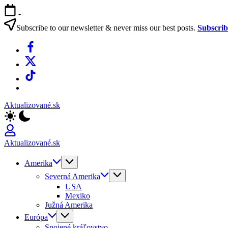
Skip
-
to
content
Subscribe to our newsletter & never miss our best posts.
Subscri
Facebook
X
TikTok
WhatsApp
Aktualizované.sk
Aktualizované.sk
Amerika
Severná Amerika
USA
Mexiko
Južná Amerika
Európa
Spojené kráľovstvo