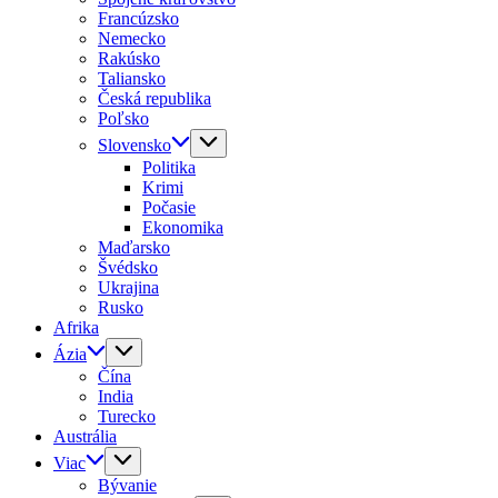
Francúzsko
Nemecko
Rakúsko
Taliansko
Česká republika
Poľsko
Slovensko
Politika
Krimi
Počasie
Ekonomika
Maďarsko
Švédsko
Ukrajina
Rusko
Afrika
Ázia
Čína
India
Turecko
Austrália
Viac
Bývanie