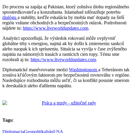
Do procesu sa zapája aj Pakistan, ktorý zohráva úlohu regionálneho
sprostredkovateľa a konzultanta. Islamabad zdôrazňuje potrebu
dialógu
a stability, keďže eskalácia by mohla mať dopady na širší
región vrátane obchodných a bezpečnostných otázok. Podrobnosti
nájdete tu:
https://www.liveworldupdates.com
.
Analytici upozorňujú, že výsledok rokovaní môže ovplyvniť
globálne trhy s energiou, najmä ak by došlo k zmierneniu sankcií
alebo naopak k ich sprísneniu. Situácia sa vyvíja v čase zvýšeného
napätia na námorných trasách a rastúcich cien ropy. Tému sme
rozobrali aj tu:
https://www.liveworldupdates.com
.
Diplomatické manévrovanie medzi
Washingtonom
a Teheránom tak
zostáva kľúčovým faktorom pre bezpečnostnú rovnováhu v regióne.
Nasledujúce rozhodnutia môžu určiť, či sa konflikt posunie smerom
k deeskalácii alebo ďalšiemu napätiu.
Tags:
Diplomacia
Geopolitika
Irán
USA