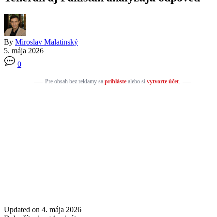
By
Miroslav Malatinský
5. mája 2026
0
Pre obsah bez reklamy sa
prihláste
alebo si
vytvorte účet
.
Updated on 4. mája 2026