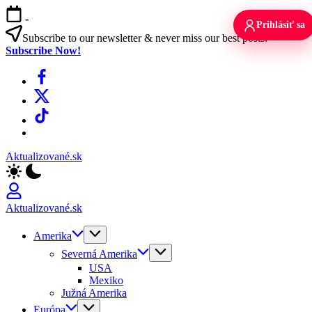
Skip
-
to
Prihlásiť sa
content
Subscribe to our newsletter & never miss our best posts.
Subscribe Now!
Facebook
X
TikTok
WhatsApp
Aktualizované.sk
Aktualizované.sk
Amerika
Severná Amerika
USA
Mexiko
Južná Amerika
Európa