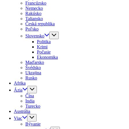
Francúzsko
Nemecko
Rakúsko
Taliansko
Česká republika
Poľsko
Slovensko
Politika
Krimi
Počasie
Ekonomika
Maďarsko
Švédsko
Ukrajina
Rusko
Afrika
Ázia
Čína
India
Turecko
Austrália
Viac
Bývanie