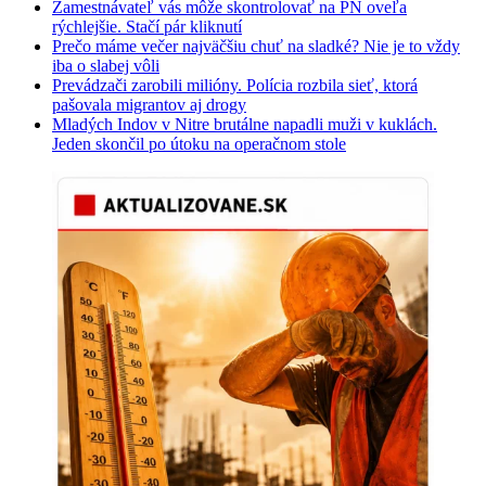
Zamestnávateľ vás môže skontrolovať na PN oveľa
rýchlejšie. Stačí pár kliknutí
Prečo máme večer najväčšiu chuť na sladké? Nie je to vždy
iba o slabej vôli
Prevádzači zarobili milióny. Polícia rozbila sieť, ktorá
pašovala migrantov aj drogy
Mladých Indov v Nitre brutálne napadli muži v kuklách.
Jeden skončil po útoku na operačnom stole