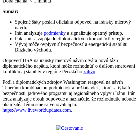
Doba čítania:
< 1
minúta
Sumár:
Spojené štáty poslali oficiálnu odpoveď na iránsky mierový
návrh.
Irán analyzuje
podmienky
a signalizuje opatrný prístup.
Pakistan sa zapája do diplomatických konzultácií v regióne.
Vývoj môže ovplyvniť bezpečnosť a energetickú stabilitu
Blízkeho východu.
Odpoveď USA na iránsky mierový návrh otvára novú fázu
diplomatického napätia, ktorá môže rozhodnúť o ďalšom smerovaní
konfliktu aj stability v regióne Perzského
zálivu
.
Podľa diplomatických zdrojov Washington reagoval na návrh
Teheránu kombináciou podmienok a požiadaviek, ktoré sa týkajú
bezpečnosti, jadrového programu aj regionálneho vplyvu Iránu. Irán
teraz analyzuje obsah odpovede a naznačuje, že rozhodnutie nebude
okamžité. Tému sme sa venovali aj tu:
https://www.liveworldupdates.com
.