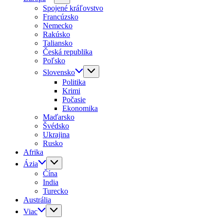
Spojené kráľovstvo
Francúzsko
Nemecko
Rakúsko
Taliansko
Česká republika
Poľsko
Slovensko
Politika
Krimi
Počasie
Ekonomika
Maďarsko
Švédsko
Ukrajina
Rusko
Afrika
Ázia
Čína
India
Turecko
Austrália
Viac