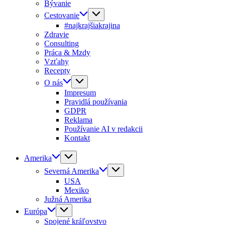
Bývanie
Cestovanie
#najkrajšiakrajina
Zdravie
Consulting
Práca & Mzdy
Vzťahy
Recepty
O nás
Impresum
Pravidlá používania
GDPR
Reklama
Používanie AI v redakcii
Kontakt
Amerika
Severná Amerika
USA
Mexiko
Južná Amerika
Európa
Spojené kráľovstvo