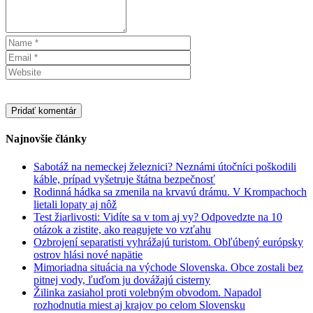
Najnovšie články
Sabotáž na nemeckej železnici? Neznámi útočníci poškodili
káble, prípad vyšetruje štátna bezpečnosť
Rodinná hádka sa zmenila na krvavú drámu. V Krompachoch
lietali lopaty aj nôž
Test žiarlivosti: Vidíte sa v tom aj vy? Odpovedzte na 10
otázok a zistite, ako reagujete vo vzťahu
Ozbrojení separatisti vyhrážajú turistom. Obľúbený európsky
ostrov hlási nové napätie
Mimoriadna situácia na východe Slovenska. Obce zostali bez
pitnej vody, ľuďom ju dovážajú cisterny
Žilinka zasiahol proti volebným obvodom. Napadol
rozhodnutia miest aj krajov po celom Slovensku