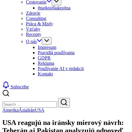
Cestovanie
#najkrajšiakrajina
Zdravie
Consulting
Práca & Mzdy
Vzťahy
Recepty
O nás
Impresum
Pravidlá používania
GDPR
Reklama
Používanie AI v redakcii
Kontakt
Subscribe
Close
Search
Search
Amerika
Ázia
Irán
USA
USA reagujú na iránsky mierový návrh:
Teherán aj Pakistan analyzujú odpoveď