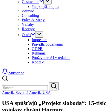
Cestovanie
#najkrajšiakrajina
Zdravie
Consulting
Práca & Mzdy
Vzťahy
Recepty
O nás
Impresum
Pravidlá používania
GDPR
Reklama
Používanie AI v redakcii
Kontakt
Subscribe
Close
Search
Search
Amerika
Severná Amerika
USA
USA spúšťajú „Projekt sloboda“: 15-tisíc
vojakov chráni Hormuz