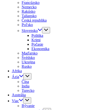
Francúzsko
Nemecko
Rakúsko
Taliansko
Česká republika
Poľsko
Slovensko
Politika
Krimi
Počasie
Ekonomika
Maďarsko
Švédsko
Ukrajina
Rusko
Afrika
Ázia
Čína
India
Turecko
Austrália
Viac
Bývanie