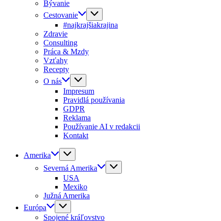
Bývanie
Cestovanie
#najkrajšiakrajina
Zdravie
Consulting
Práca & Mzdy
Vzťahy
Recepty
O nás
Impresum
Pravidlá používania
GDPR
Reklama
Používanie AI v redakcii
Kontakt
Amerika
Severná Amerika
USA
Mexiko
Južná Amerika
Európa
Spojené kráľovstvo