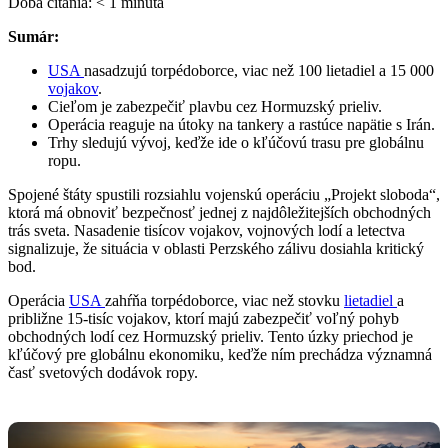
Doba čítania:
< 1
minúta
Sumár:
USA
nasadzujú torpédoborce, viac než 100 lietadiel a 15 000
vojakov
.
Cieľom je zabezpečiť plavbu cez Hormuzský prieliv.
Operácia reaguje na útoky na tankery a rastúce napätie s Irán.
Trhy sledujú vývoj, keďže ide o kľúčovú trasu pre globálnu
ropu.
Spojené štáty spustili rozsiahlu vojenskú operáciu „Projekt sloboda“,
ktorá má obnoviť bezpečnosť jednej z najdôležitejších obchodných
trás sveta. Nasadenie tisícov vojakov, vojnových lodí a letectva
signalizuje, že situácia v oblasti Perzského zálivu dosiahla kritický
bod.
Operácia
USA
zahŕňa torpédoborce, viac než stovku
lietadiel
a
približne 15-tisíc vojakov, ktorí majú zabezpečiť voľný pohyb
obchodných lodí cez Hormuzský prieliv. Tento úzky priechod je
kľúčový pre globálnu ekonomiku, keďže ním prechádza významná
časť svetových dodávok ropy.