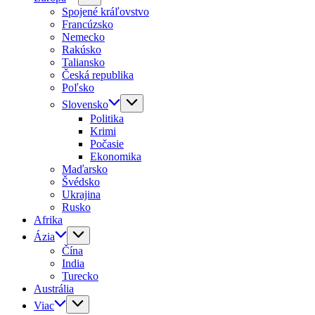
Spojené kráľovstvo
Francúzsko
Nemecko
Rakúsko
Taliansko
Česká republika
Poľsko
Slovensko
Politika
Krimi
Počasie
Ekonomika
Maďarsko
Švédsko
Ukrajina
Rusko
Afrika
Ázia
Čína
India
Turecko
Austrália
Viac