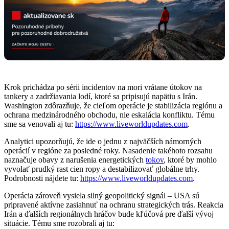
Krok prichádza po sérii incidentov na mori vrátane útokov na
tankery a zadržiavania lodí, ktoré sa pripisujú napätiu s Irán.
Washington zdôrazňuje, že cieľom operácie je stabilizácia regiónu a
ochrana medzinárodného obchodu, nie eskalácia konfliktu. Tému
sme sa venovali aj tu:
https://www.liveworldupdates.com
.
Analytici upozorňujú, že ide o jednu z najväčších námorných
operácií v regióne za posledné roky. Nasadenie takéhoto rozsahu
naznačuje obavy z narušenia energetických
tokov
, ktoré by mohlo
vyvolať prudký rast cien ropy a destabilizovať globálne trhy.
Podrobnosti nájdete tu:
https://www.liveworldupdates.com
.
Operácia zároveň vysiela silný geopolitický signál – USA sú
pripravené aktívne zasiahnuť na ochranu strategických trás. Reakcia
Irán a ďalších regionálnych hráčov bude kľúčová pre ďalší vývoj
situácie. Tému sme rozobrali aj tu: