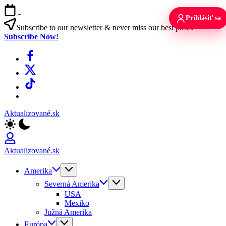
Skip
-
to
Prihlásiť sa
content
Subscribe to our newsletter & never miss our best posts.
Subscribe Now!
Facebook
X
TikTok
WhatsApp
Aktualizované.sk
Aktualizované.sk
Amerika
Severná Amerika
USA
Mexiko
Južná Amerika
Európa