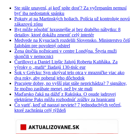
Ste stále unavení, aj keď spíte dosť? Za vyčerpaním nemusí
byť iba nedostatok spánku
Pokuty aj na Martinských holiach. Polícia už kontroluje novú
zákazovú zónu
Byt môže pôsobiť luxusnejšie aj bez drahého nábytku: 8
detailov, ktoré dokážu zmeniť celý interiér
Medvede na Kysuciach rozdelili Slovensko. Ministerstvo čelí
žalobám pre povolený odstrel
Žena útočila nožnicami v centre Londýna. Štyria muži
skončili v nemocnici
Čurillovci a Daniel Lipšic žalujú Roberta Kaliňáka. Za
výroky o „mafii“ žiadajú 130-tisíc eur
Šok v Grécku: Syn ukrýval telo otca v mrazničke viac ako
dva roky, aby poberal jeho dôchodok
Pracujete dobre, no vyšší plat stále neprichádza? 7 signálov,
že možno zarábate menej, než by ste mali
Maďarsko čaká na dážď z Rakúska. O osude jadrovej
elektrárne Paks môžu rozhodnúť zrážky za hranicami
Čo variť, keď už naozaj neviete? 7 jednoduchých večerí,
ktoré zachránia celý týždeň