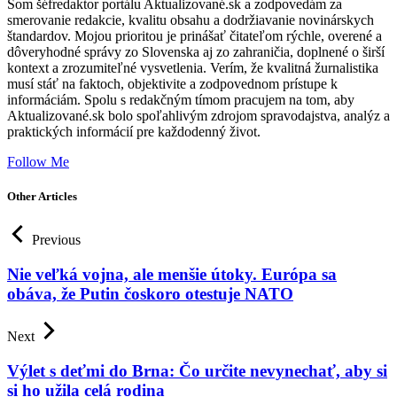
Som šéfredaktor portálu Aktualizované.sk a zodpovedám za
smerovanie redakcie, kvalitu obsahu a dodržiavanie novinárskych
štandardov. Mojou prioritou je prinášať čitateľom rýchle, overené a
dôveryhodné správy zo Slovenska aj zo zahraničia, doplnené o širší
kontext a zrozumiteľné vysvetlenia. Verím, že kvalitná žurnalistika
musí stáť na faktoch, objektivite a zodpovednom prístupe k
informáciám. Spolu s redakčným tímom pracujem na tom, aby
Aktualizované.sk bolo spoľahlivým zdrojom spravodajstva, analýz a
praktických informácií pre každodenný život.
Follow Me
Other Articles
Previous
Nie veľká vojna, ale menšie útoky. Európa sa
obáva, že Putin čoskoro otestuje NATO
Next
Výlet s deťmi do Brna: Čo určite nevynechať, aby si
si ho užila celá rodina