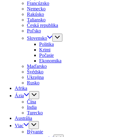
Francúzsko
Nemecko
Rakúsko
Taliansko
Česká republika
Poľsko
Slovensko
Politika
Krimi
Počasie
Ekonomika
Maďarsko
Švédsko
Ukrajina
Rusko
Afrika
Ázia
Čína
India
Turecko
Austrália
Viac
Bývanie