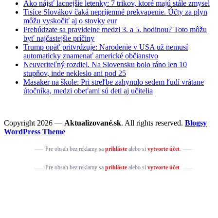
Ako nájsť lacnejšie letenky: 7 trikov, ktoré majú stále zmysel
Tisíce Slovákov čaká nepríjemné prekvapenie. Účty za plyn
môžu vyskočiť aj o stovky eur
Prebúdzate sa pravidelne medzi 3. a 5. hodinou? Toto môžu
byť najčastejšie príčiny
Trump opäť pritvrdzuje: Narodenie v USA už nemusí
automaticky znamenať americké občianstvo
Neuveriteľný rozdiel. Na Slovensku bolo ráno len 10
stupňov, inde nekleslo ani pod 25
Masaker na škole: Pri streľbe zahynulo sedem ľudí vrátane
útočníka, medzi obeťami sú deti aj učitelia
Copyright 2026 —
Aktualizované.sk
. All rights reserved.
Blogsy
WordPress Theme
Pre obsah bez reklamy sa
prihláste
alebo si
vytvorte účet
.