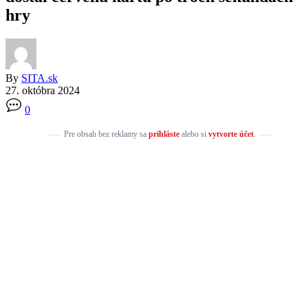
hry
By
SITA.sk
27. októbra 2024
0
Pre obsah bez reklamy sa
prihláste
alebo si
vytvorte účet
.