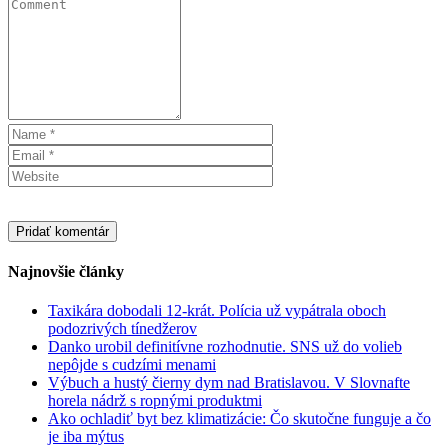
Najnovšie články
Taxikára dobodali 12-krát. Polícia už vypátrala oboch
podozrivých tínedžerov
Danko urobil definitívne rozhodnutie. SNS už do volieb
nepôjde s cudzími menami
Výbuch a hustý čierny dym nad Bratislavou. V Slovnafte
horela nádrž s ropnými produktmi
Ako ochladiť byt bez klimatizácie: Čo skutočne funguje a čo
je iba mýtus