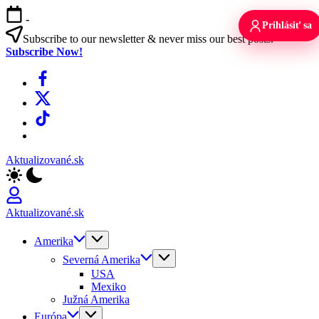
Skip
-
to
Prihlásiť sa
content
Subscribe to our newsletter & never miss our best posts.
Subscribe Now!
Facebook
X
TikTok
WhatsApp
Aktualizované.sk
Aktualizované.sk
Amerika
Severná Amerika
USA
Mexiko
Južná Amerika
Európa