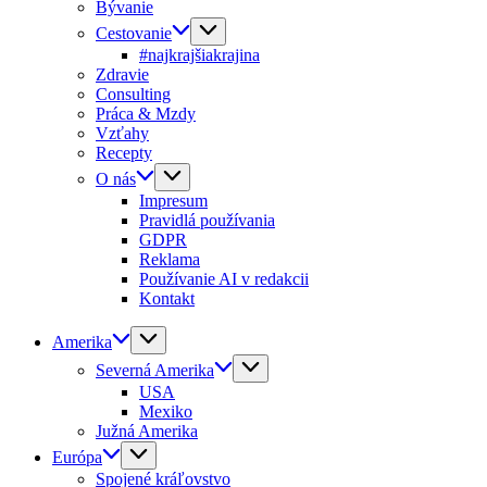
Bývanie
Cestovanie
#najkrajšiakrajina
Zdravie
Consulting
Práca & Mzdy
Vzťahy
Recepty
O nás
Impresum
Pravidlá používania
GDPR
Reklama
Používanie AI v redakcii
Kontakt
Amerika
Severná Amerika
USA
Mexiko
Južná Amerika
Európa
Spojené kráľovstvo