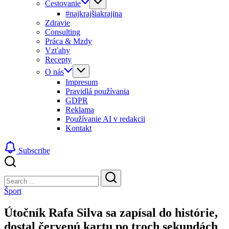
Cestovanie
#najkrajšiakrajina
Zdravie
Consulting
Práca & Mzdy
Vzťahy
Recepty
O nás
Impresum
Pravidlá používania
GDPR
Reklama
Používanie AI v redakcii
Kontakt
Subscribe
Close
Search
Search
Šport
Útočník Rafa Silva sa zapísal do histórie,
dostal červenú kartu po troch sekundách