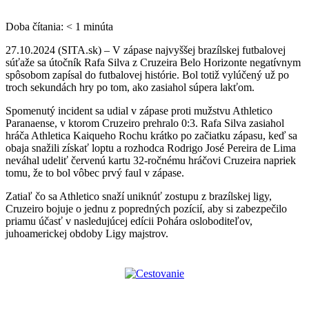
Doba čítania:
< 1
minúta
27.10.2024 (SITA.sk) – V zápase najvyššej brazílskej futbalovej
súťaže sa útočník Rafa Silva z Cruzeira Belo Horizonte negatívnym
spôsobom zapísal do futbalovej histórie. Bol totiž vylúčený už po
troch sekundách hry po tom, ako zasiahol súpera lakťom.
Spomenutý incident sa udial v zápase proti mužstvu Athletico
Paranaense, v ktorom Cruzeiro prehralo 0:3. Rafa Silva zasiahol
hráča Athletica Kaiqueho Rochu krátko po začiatku zápasu, keď sa
obaja snažili získať loptu a rozhodca Rodrigo José Pereira de Lima
neváhal udeliť červenú kartu 32-ročnému hráčovi Cruzeira napriek
tomu, že to bol vôbec prvý faul v zápase.
Zatiaľ čo sa Athletico snaží uniknúť zostupu z brazílskej ligy,
Cruzeiro bojuje o jednu z popredných pozícií, aby si zabezpečilo
priamu účasť v nasledujúcej edícii Pohára osloboditeľov,
juhoamerickej obdoby Ligy majstrov.