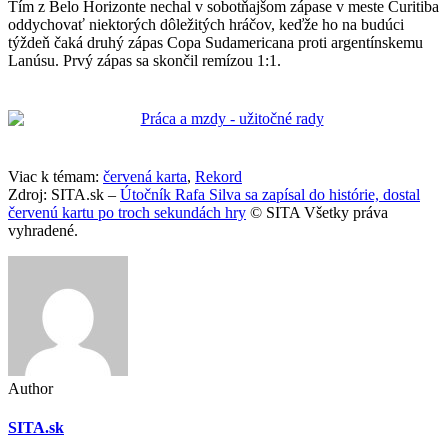
Tím z Belo Horizonte nechal v sobotňajšom zápase v meste Curitiba
oddychovať niektorých dôležitých hráčov, keďže ho na budúci
týždeň čaká druhý zápas Copa Sudamericana proti argentínskemu
Lanúsu. Prvý zápas sa skončil remízou 1:1.
Viac k témam:
červená karta
,
Rekord
Zdroj: SITA.sk –
Útočník Rafa Silva sa zapísal do histórie, dostal
červenú kartu po troch sekundách hry
© SITA Všetky práva
vyhradené.
Author
SITA.sk