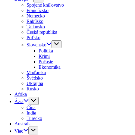
Spojené kráľovstvo
Francúzsko
Nemecko
Rakúsko
Taliansko
Česká republika
Poľsko
Slovensko
Politika
Krimi
Počasie
Ekonomika
Maďarsko
Švédsko
Ukrajina
Rusko
Afrika
Ázia
Čína
India
Turecko
Austrália
Viac