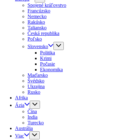
Spojené kráľovstvo
Francúzsko
Nemecko
Rakúsko
Taliansko
Česká republika
Poľsko
Slovensko
Politika
Krimi
Počasie
Ekonomika
Maďarsko
Švédsko
Ukrajina
Rusko
Afrika
Ázia
Čína
India
Turecko
Austrália
Viac