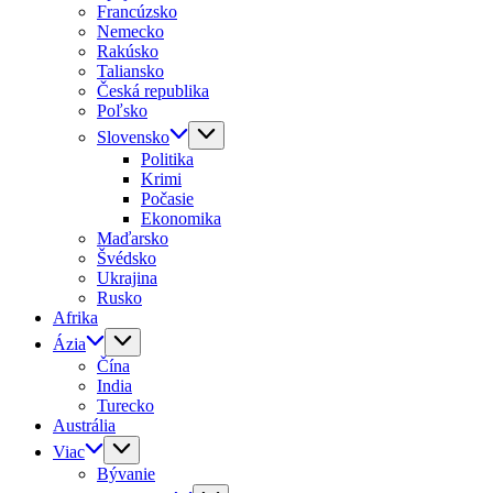
Francúzsko
Nemecko
Rakúsko
Taliansko
Česká republika
Poľsko
Slovensko
Politika
Krimi
Počasie
Ekonomika
Maďarsko
Švédsko
Ukrajina
Rusko
Afrika
Ázia
Čína
India
Turecko
Austrália
Viac
Bývanie