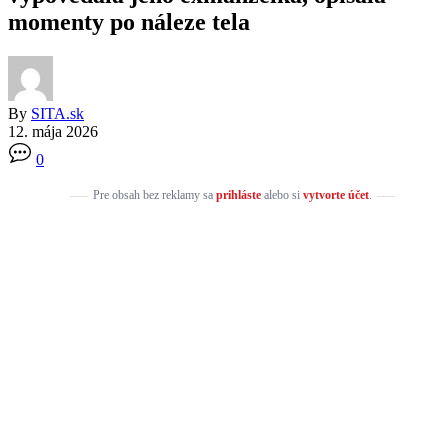
momenty po náleze tela
By
SITA.sk
12. mája 2026
0
Pre obsah bez reklamy sa
prihláste
alebo si
vytvorte účet
.