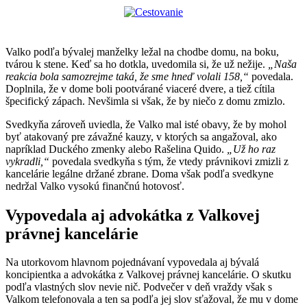
Valko podľa bývalej manželky ležal na chodbe domu, na boku,
tvárou k stene. Keď sa ho dotkla, uvedomila si, že už nežije.
„Naša
reakcia bola samozrejme taká, že sme hneď volali 158,“
povedala.
Doplnila, že v dome boli pootvárané viaceré dvere, a tiež cítila
špecifický zápach. Nevšimla si však, že by niečo z domu zmizlo.
Svedkyňa zároveň uviedla, že Valko mal isté obavy, že by mohol
byť atakovaný pre závažné kauzy, v ktorých sa angažoval, ako
napríklad Duckého zmenky alebo Rašelina Quido.
„Už ho raz
vykradli,“
povedala svedkyňa s tým, že vtedy právnikovi zmizli z
kancelárie legálne držané zbrane. Doma však podľa svedkyne
nedržal Valko vysokú finančnú hotovosť.
Vypovedala aj advokátka z Valkovej
právnej kancelárie
Na utorkovom hlavnom pojednávaní vypovedala aj bývalá
koncipientka a advokátka z Valkovej právnej kancelárie. O skutku
podľa vlastných slov nevie nič. Podvečer v deň vraždy však s
Valkom telefonovala a ten sa podľa jej slov sťažoval, že mu v dome