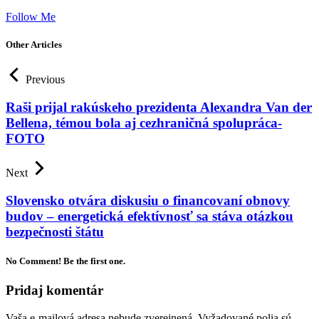
Follow Me
Other Articles
Previous
Raši prijal rakúskeho prezidenta Alexandra Van der
Bellena, témou bola aj cezhraničná spolupráca-
FOTO
Next
Slovensko otvára diskusiu o financovaní obnovy
budov – energetická efektívnosť sa stáva otázkou
bezpečnosti štátu
No Comment! Be the first one.
Pridaj komentár
Vaša e-mailová adresa nebude zverejnená.
Vyžadované polia sú