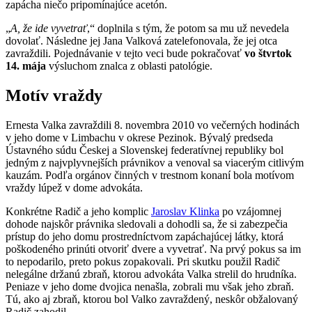
zapácha niečo pripomínajúce acetón.
„
A, že ide vyvetrať
,“ doplnila s tým, že potom sa mu už nevedela
dovolať. Následne jej Jana Valková zatelefonovala, že jej otca
zavraždili. Pojednávanie v tejto veci bude pokračovať
vo štvrtok
14. mája
výsluchom znalca z oblasti patológie.
Motív vraždy
Ernesta Valka zavraždili 8. novembra 2010 vo večerných hodinách
v jeho dome v Limbachu v okrese Pezinok. Bývalý predseda
Ústavného súdu Českej a Slovenskej federatívnej republiky bol
jedným z najvplyvnejších právnikov a venoval sa viacerým citlivým
kauzám. Podľa orgánov činných v trestnom konaní bola motívom
vraždy lúpež v dome advokáta.
Konkrétne Radič a jeho komplic
Jaroslav Klinka
po vzájomnej
dohode najskôr právnika sledovali a dohodli sa, že si zabezpečia
prístup do jeho domu prostredníctvom zapáchajúcej látky, ktorá
poškodeného prinúti otvoriť dvere a vyvetrať. Na prvý pokus sa im
to nepodarilo, preto pokus zopakovali. Pri skutku použil Radič
nelegálne držanú zbraň, ktorou advokáta Valka strelil do hrudníka.
Peniaze v jeho dome dvojica nenašla, zobrali mu však jeho zbraň.
Tú, ako aj zbraň, ktorou bol Valko zavraždený, neskôr obžalovaný
Radič zahodil.