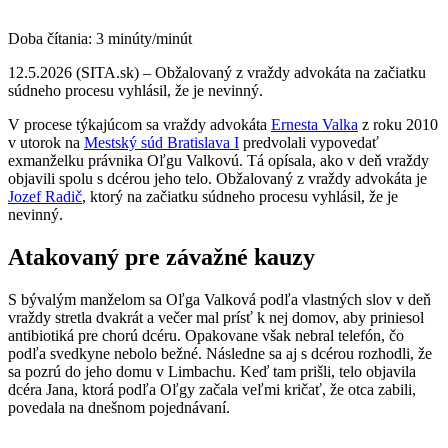
Doba čítania:
3
minúty/minút
12.5.2026 (SITA.sk) – Obžalovaný z vraždy advokáta na začiatku
súdneho procesu vyhlásil, že je nevinný.
V procese týkajúcom sa vraždy advokáta
Ernesta Valka
z roku 2010
v utorok na
Mestský súd Bratislava I
predvolali vypovedať
exmanželku právnika Oľgu Valkovú. Tá opísala, ako v deň vraždy
objavili spolu s dcérou jeho telo. Obžalovaný z vraždy advokáta je
Jozef Radič
, ktorý na začiatku súdneho procesu vyhlásil, že je
nevinný.
Atakovaný pre závažné kauzy
S bývalým manželom sa Oľga Valková podľa vlastných slov v deň
vraždy stretla dvakrát a večer mal prísť k nej domov, aby priniesol
antibiotiká pre chorú dcéru. Opakovane však nebral telefón, čo
podľa svedkyne nebolo bežné. Následne sa aj s dcérou rozhodli, že
sa pozrú do jeho domu v Limbachu. Keď tam prišli, telo objavila
dcéra Jana, ktorá podľa Oľgy začala veľmi kričať, že otca zabili,
povedala na dnešnom pojednávaní.