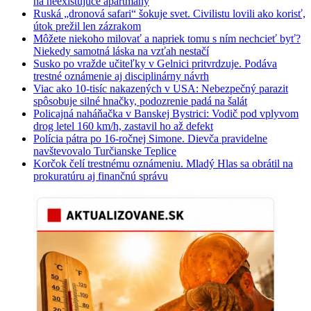
na neexistujúce apartmány
Ruská „dronová safari“ šokuje svet. Civilistu lovili ako korisť,
útok prežil len zázrakom
Môžete niekoho milovať a napriek tomu s ním nechcieť byť?
Niekedy samotná láska na vzťah nestačí
Susko po vražde učiteľky v Gelnici pritvrdzuje. Podáva
trestné oznámenie aj disciplinárny návrh
Viac ako 10-tisíc nakazených v USA: Nebezpečný parazit
spôsobuje silné hnačky, podozrenie padá na šalát
Policajná naháňačka v Banskej Bystrici: Vodič pod vplyvom
drog letel 160 km/h, zastavil ho až defekt
Polícia pátra po 16-ročnej Simone. Dievča pravidelne
navštevovalo Turčianske Teplice
Korčok čelí trestnému oznámeniu. Mladý Hlas sa obrátil na
prokuratúru aj finančnú správu