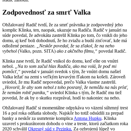
Zodpovednosť za smrť Valka
Obžalovaný Radič tvrdí, že za smrť právnika je zodpovedný jeho
komplic Klinka, ten, naopak, ukazuje na Radiča. Radič v januári na
súde povedal, že advokáta zastrelil Klinka po tom, čo vnikli do jeho
domu, aj keď boli dohodnutí, že ho zviažu a budú zisťovať, kde má
odložené peniaze.
„Neskôr povedal, že sa zľakol, že na neho
vybehol
(Valko, pozn. SITA)
ako z akčného filmu,“
povedal Radič.
Klinka zase tvrdí, že Radič vnikol do domu, keď ešte on vnútri
nebol.
„Na to som začul hlas Radiča, ako ma volá, že poď mi
pomôcť,“
povedal v januári svedok s tým, že vnútri domu našiel
Valka ležať na zemi s veľkým krvavým fľakom na košeli. Zároveň
uviedol, že mu Radič nepovedal, prečo Valka vlastne zastrelil.
„Hovoril, že aby som nebol z toho posraný, že nemôžu na nás prísť,
že nemám robiť paniku,“
uviedol Klinka s tým, že Radič mu tiež
povedal, že ak by o skutku rozprával, hodí to nakoniec na neho.
Obžalovaný Radič si momentálne odpykáva vo väzení súhrnný trest
16 a pol roka odňatia slobody. Najskôr ho totiž odsúdili za prepad
banky a neskôr za usmrtenie komplica
Antona Hupku
. Klinka
uzavrel s prokurátorom dohodu o vine a treste, ktorú začiatkom roka
2020 schválil
Okresný súd v Pezinku.
Za ozbrojenú lúpež vo