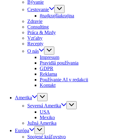
Bývanie
Cestovanie
#najkrajšiakrajina
Zdravie
Consulting
Práca & Mzdy
Vzťahy
Recepty
O nás
Impresum
Pravidlá používania
GDPR
Reklama
Používanie AI v redakcii
Kontakt
Amerika
Severná Amerika
USA
Mexiko
Južná Amerika
Európa
Spojené kráľovstvo