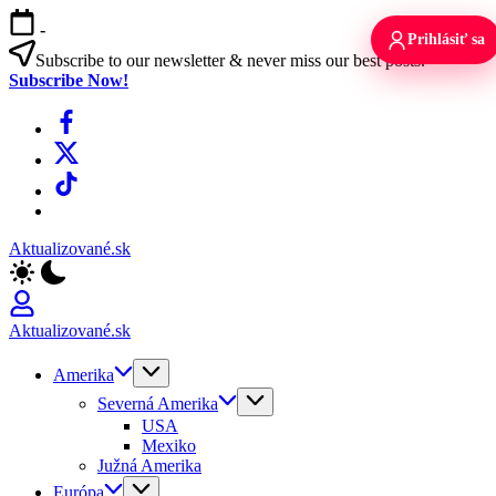
Skip
-
to
Prihlásiť sa
content
Subscribe to our newsletter & never miss our best posts.
Subscribe Now!
Facebook
X
TikTok
WhatsApp
Aktualizované.sk
Aktualizované.sk
Amerika
Severná Amerika
USA
Mexiko
Južná Amerika
Európa