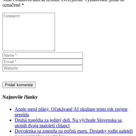
označené
*
Najnovšie články
Apple mení plány. Očakávané AI okuliare tento rok zrejme
neprídu
Druhá tragédia za jediný deň. Na východe Slovenska sa
utopili dvaja maloletí chlapci
Dovolenka sa zmenila na nočnú moru. Desiatky rodín naleteli