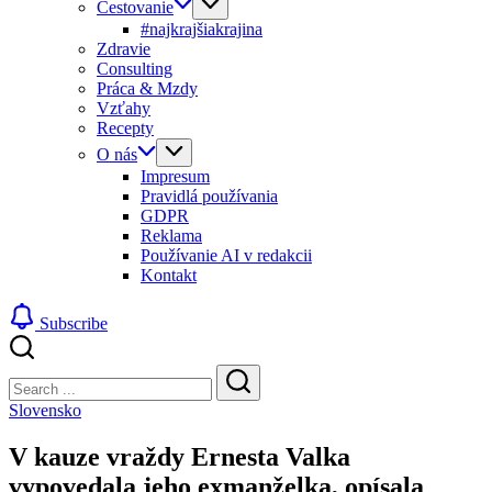
Cestovanie
#najkrajšiakrajina
Zdravie
Consulting
Práca & Mzdy
Vzťahy
Recepty
O nás
Impresum
Pravidlá používania
GDPR
Reklama
Používanie AI v redakcii
Kontakt
Subscribe
Close
Search
Search
Slovensko
V kauze vraždy Ernesta Valka
vypovedala jeho exmanželka, opísala