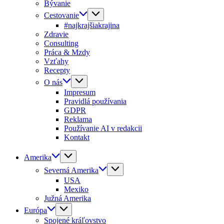
Bývanie
Cestovanie
#najkrajšiakrajina
Zdravie
Consulting
Práca & Mzdy
Vzťahy
Recepty
O nás
Impresum
Pravidlá používania
GDPR
Reklama
Používanie AI v redakcii
Kontakt
Amerika
Severná Amerika
USA
Mexiko
Južná Amerika
Európa
Spojené kráľovstvo