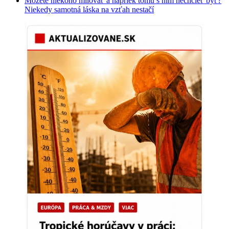
Môžete niekoho milovať a napriek tomu s ním nechcieť byť?
Niekedy samotná láska na vzťah nestačí