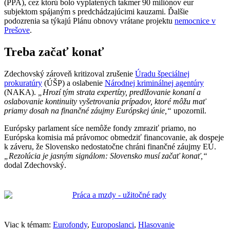
(PPA), cez ktorú bolo vyplatených takmer 90 miliónov eur
subjektom spájaným s predchádzajúcimi kauzami. Ďalšie
podozrenia sa týkajú Plánu obnovy vrátane projektu
nemocnice v
Prešove
.
Treba začať konať
Zdechovský zároveň kritizoval zrušenie
Úradu špeciálnej
prokuratúry
(ÚŠP) a oslabenie
Národnej kriminálnej agentúry
(NAKA).
„Hrozí tým strata expertízy, predlžovanie konaní a
oslabovanie kontinuity vyšetrovania prípadov, ktoré môžu mať
priamy dosah na finančné záujmy Európskej únie,“
upozornil.
Európsky parlament síce nemôže fondy zmraziť priamo, no
Európska komisia má právomoc obmedziť financovanie, ak dospeje
k záveru, že Slovensko nedostatočne chráni finančné záujmy EÚ.
„Rezolúcia je jasným signálom: Slovensko musí začať konať,“
dodal Zdechovský.
Viac k témam:
Eurofondy
,
Europoslanci
,
Hlasovanie