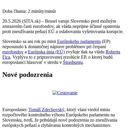
Doba čítania:
2
minúty/minút
20.5.2026 (SITA.sk) – Brusel varuje Slovensko pred možným
zmrazením časti eurofondov, ak vláda neprijme účinné opatrenia
proti zneužívaniu peňazí EÚ a oslabovaniu vyšetrovania korupcie.
Slovensko sa ani rok po misii
Európskeho parlamentu
(EP)
neposunulo k dostatočnej náprave problémov pri čerpaní
eurofondov
a
Európska únia (EÚ)
zvyšuje tlak na vládu
Roberta
Fica
. Vyplýva to z pripravovanej rezolúcie EP, o ktorej budú
europoslanci hlasovať v stredu v
Štrasburgu
.
Nové podozrenia
Europoslanec
Tomáš Zdechovský
, ktorý vlani viedol misiu
rozpočtového kontrolného výboru Európskeho parlamentu na
Slovensku, tvrdí, že pribúdajú nové podozrenia zo zneužívania
európskych peňazí a zlyhávania kontrolných mechanizmov.