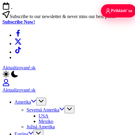
Skip
-
to
Prihlásiť sa
content
Subscribe to our newsletter & never miss our best posts.
Subscribe Now!
Facebook
X
TikTok
WhatsApp
Aktualizované.sk
Aktualizované.sk
Amerika
Severná Amerika
USA
Mexiko
Južná Amerika
Európa