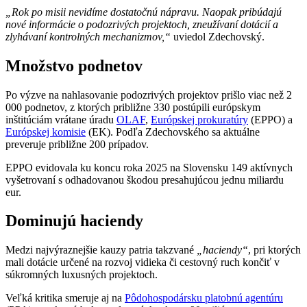
„Rok po misii nevidíme dostatočnú nápravu. Naopak pribúdajú
nové informácie o podozrivých projektoch, zneužívaní dotácií a
zlyhávaní kontrolných mechanizmov,“
uviedol Zdechovský.
Množstvo podnetov
Po výzve na nahlasovanie podozrivých projektov prišlo viac než 2
000 podnetov, z ktorých približne 330 postúpili európskym
inštitúciám vrátane úradu
OLAF
,
Európskej prokuratúry
(EPPO) a
Európskej komisie
(EK). Podľa Zdechovského sa aktuálne
preveruje približne 200 prípadov.
EPPO evidovala ku koncu roka 2025 na Slovensku 149 aktívnych
vyšetrovaní s odhadovanou škodou presahujúcou jednu miliardu
eur.
Dominujú haciendy
Medzi najvýraznejšie kauzy patria takzvané
„haciendy“
, pri ktorých
mali dotácie určené na rozvoj vidieka či cestovný ruch končiť v
súkromných luxusných projektoch.
Veľká kritika smeruje aj na
Pôdohospodársku platobnú agentúru