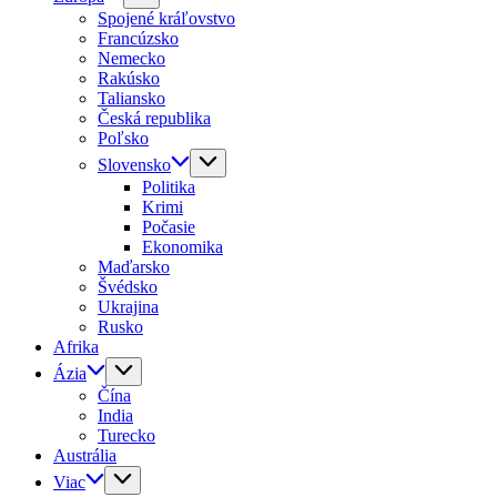
Spojené kráľovstvo
Francúzsko
Nemecko
Rakúsko
Taliansko
Česká republika
Poľsko
Slovensko
Politika
Krimi
Počasie
Ekonomika
Maďarsko
Švédsko
Ukrajina
Rusko
Afrika
Ázia
Čína
India
Turecko
Austrália
Viac