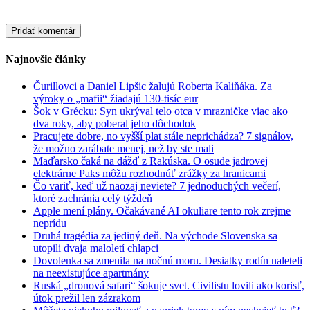
Najnovšie články
Čurillovci a Daniel Lipšic žalujú Roberta Kaliňáka. Za
výroky o „mafii“ žiadajú 130-tisíc eur
Šok v Grécku: Syn ukrýval telo otca v mrazničke viac ako
dva roky, aby poberal jeho dôchodok
Pracujete dobre, no vyšší plat stále neprichádza? 7 signálov,
že možno zarábate menej, než by ste mali
Maďarsko čaká na dážď z Rakúska. O osude jadrovej
elektrárne Paks môžu rozhodnúť zrážky za hranicami
Čo variť, keď už naozaj neviete? 7 jednoduchých večerí,
ktoré zachránia celý týždeň
Apple mení plány. Očakávané AI okuliare tento rok zrejme
neprídu
Druhá tragédia za jediný deň. Na východe Slovenska sa
utopili dvaja maloletí chlapci
Dovolenka sa zmenila na nočnú moru. Desiatky rodín naleteli
na neexistujúce apartmány
Ruská „dronová safari“ šokuje svet. Civilistu lovili ako korisť,
útok prežil len zázrakom