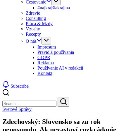
Cestovanie
#najkrajšiakrajina
Zdravie
Consulting
Práca & Mzdy
Vzťahy
Recepty
O nás
Impresum
Pravidlá používania
GDPR
Reklama
Používanie AI v redakcii
Kontakt
Subscribe
Close
Search
Search
Svetové Správy
Zdechovský: Slovensko sa za rok
neposunulo. Ak nezastaví rozkrádanie