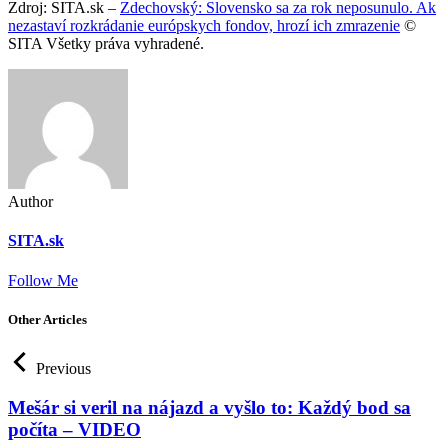
Zdroj: SITA.sk –
Zdechovský: Slovensko sa za rok neposunulo. Ak
nezastaví rozkrádanie európskych fondov, hrozí ich zmrazenie
©
SITA Všetky práva vyhradené.
Author
SITA.sk
Follow Me
Other Articles
Previous
Mešár si veril na nájazd a vyšlo to: Každý bod sa
počíta – VIDEO