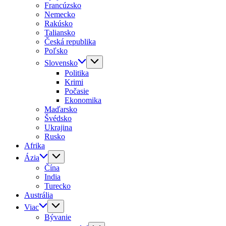
Francúzsko
Nemecko
Rakúsko
Taliansko
Česká republika
Poľsko
Slovensko
Politika
Krimi
Počasie
Ekonomika
Maďarsko
Švédsko
Ukrajina
Rusko
Afrika
Ázia
Čína
India
Turecko
Austrália
Viac
Bývanie